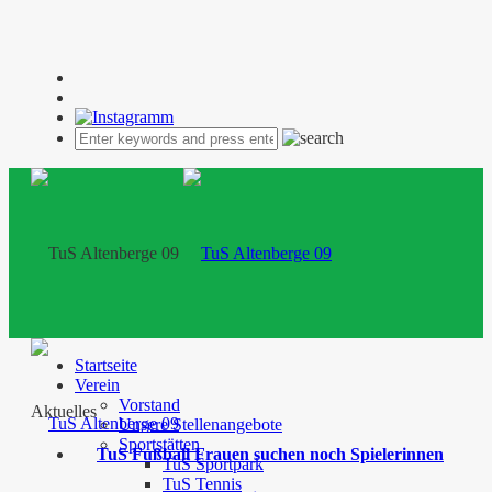
Startseite
Verein
Vorstand
Aktuelles
Unsere Stellenangebote
Sportstätten
TuS Fußball Frauen suchen noch Spielerinnen
TuS Sportpark
TuS Tennis