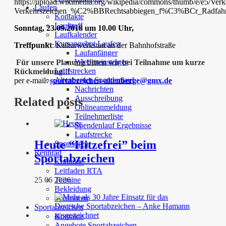
Laufen
Kontakte
Lauftreff
Sonntag, 23.09.2018 um 10.00 Uhr,
Laufkalender
Kursangebot Laufen
Treffpunkt
: Kulturwerkstatt an der Bahnhofstraße
Laufanfänger
Wiedereinsteiger
Für unsere Planung bitten wir bei Teilnahme um kurze
Laufstrecken
Rückmeldung!!!
Altenberger Spendenlauf
per e-mail:
sportabzeichen-altenberge@gmx.de
Nachrichten
Ausschreibung
Related posts
Onlineanmeldung
Teilnehmerliste
Spendenlauf Ergebnisse
Laufstrecke
Heute “Hitzefrei” beim
Sponsoren
Rennrad
Sportabzeichen
Kontakte
Leitfaden RTA
Termine
25 06 2026
Bekleidung
Sponsoren
Sportabzeichen
Kontakte
Angebote Sportabzeichen