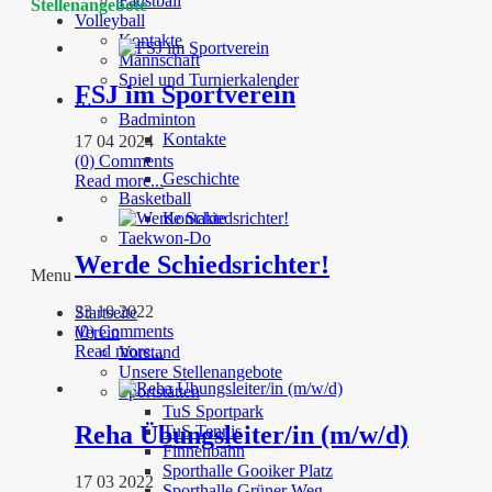
Faustball
Stellenangebote
Volleyball
Kontakte
Mannschaft
Spiel und Turnierkalender
FSJ im Sportverein
…
Badminton
Kontakte
17 04 2024
(0) Comments
Geschichte
Read more...
Basketball
Kontakte
Taekwon-Do
Werde Schiedsrichter!
Menu
23 10 2022
Startseite
(0) Comments
Verein
Read more...
Vorstand
Unsere Stellenangebote
Sportstätten
TuS Sportpark
Reha Übungsleiter/in (m/w/d)
TuS Tennis
Finnenbahn
Sporthalle Gooiker Platz
17 03 2022
Sporthalle Grüner Weg