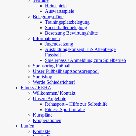
Termine
Heimspiele
Auswärtsspiele
Belegungspläne
Trainingsplatzbelegung
Soccerhallenbelegung
Besetzung Bewirtungshütte
Informationen
Jugendsatzung
Ausbildungskonzept TuS Altenberge
Fussball
Spielerpass / Anmeldung zum Spielbetrieb
Sponsoring Fußball
Unser Fußballhauptsponsorenpool
Sportshop
Werde Schiedsrichter!
Fitness / REHA
Willkommen/ Kontakt
Unsere Angebote
Rehasport – Hilfe zur Selbsthilfe
Fitness-Sport für alle
Kurspläne
Kooperationen
Laufen
Kontakte