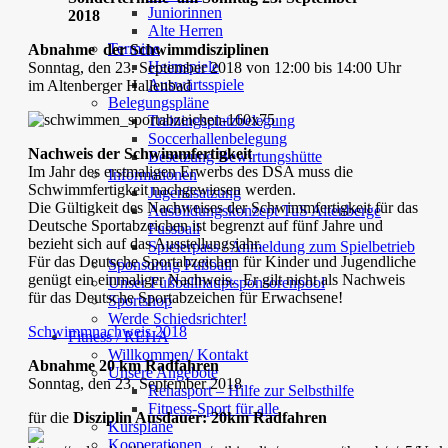
Juniorinnen
2018
Alte Herren
Termine
Ab
nahme der Schwimmdisziplinen
Heimspiele
Sonntag, den 23. September 2018 von 12:00 bis 14:00 Uhr
Auswärtsspiele
im Altenberger Hallenbad
Belegungspläne
Trainingsplatzbelegung
Soccerhallenbelegung
Nachweis der Schwimmfertigkeit
Besetzung Bewirtungshütte
Im Jahr des erstmaligen Erwerbs des DSA muss die
Informationen
Schwimmfertigkeit nachgewiesen werden.
Jugendsatzung
Die Gültigkeit des Nachweises der Schwimmfertigkeit für das
Ausbildungskonzept TuS Altenberge
Deutsche Sportabzeichen ist begrenzt auf fünf Jahre und
Fussball
bezieht sich auf das Ausstellungsjahr.
Spielerpass / Anmeldung zum Spielbetrieb
Für das Deutsche Sportabzeichen für Kinder und Jugendliche
Sponsoring Fußball
genügt ein einmaliger Nachweis. Er gilt nicht als Nachweis
Unser Fußballhauptsponsorenpool
für das Deutsche Sportabzeichen für Erwachsene!
Sportshop
Werde Schiedsrichter!
Schwimmnachweis 2018
Fitness / REHA
Willkommen/ Kontakt
Abnahme 20 km Radfahren
Unsere Angebote
Sonntag, den 23. September 2018
Rehasport – Hilfe zur Selbsthilfe
Fitness-Sport für alle
für die
Disziplin Ausdauer:
20km Radfahren
Kurspläne
Kooperationen