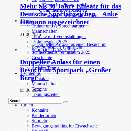
Mehr als 30 Jahre Einsatz für das
Deutsches Sportabzeichen
Familiensportabzeichen
Deutsche Sportabzeichen – Anke
Norwegische Sportabzeichen
Hamann ausgezeichnet
Tennis
Trainer und Ansprechpartner
Mannschaften
21 06 2026
Termine und Veranstaltungen
Trainingsplan 2025
Bewirtungsplan Tennisheim
Schliessdienst Tennisheim 2025
Geschichte
Doppelter Anlass für einen
Angebote und Infos
Anfahrt Tennis
Besuch im Sportpark „Großer
Tischtennis
Berg“
Kontakte
Mannschaften
Termine
05 06 2026
Trainingszeiten
Downloads
Turnen
Kontakte
Kinderturnen
Sporteln
Bewegungstraining für Erwachsene