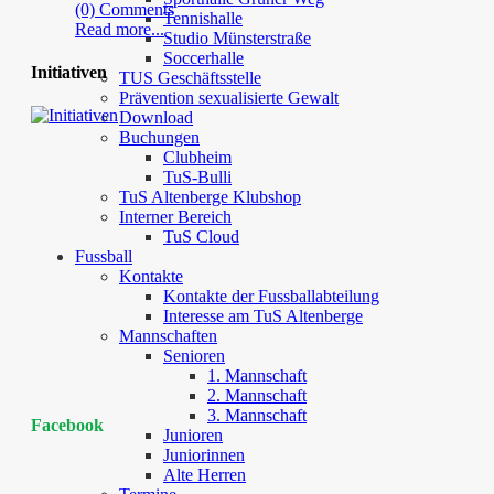
(0) Comments
Tennishalle
Read more...
Studio Münsterstraße
Soccerhalle
Initiativen
TUS Geschäftsstelle
Prävention sexualisierte Gewalt
Download
Buchungen
Clubheim
TuS-Bulli
TuS Altenberge Klubshop
Interner Bereich
TuS Cloud
Fussball
Kontakte
Kontakte der Fussballabteilung
Interesse am TuS Altenberge
Mannschaften
Senioren
1. Mannschaft
2. Mannschaft
3. Mannschaft
Facebook
Junioren
Juniorinnen
Alte Herren