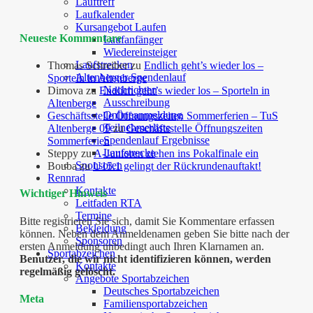
Lauftreff
Laufkalender
Kursangebot Laufen
Neueste Kommentare
Laufanfänger
Wiedereinsteiger
Laufstrecken
Thomas Schreiber
zu
Endlich geht’s wieder los –
Altenberger Spendenlauf
Sporteln in Altenberge
Nachrichten
Dimova
zu
Endlich geht’s wieder los – Sporteln in
Ausschreibung
Altenberge
Onlineanmeldung
Geschäftsstelle Öffnungszeiten Sommerferien – TuS
Teilnehmerliste
Altenberge 09
zu
Geschäftsstelle Öffnungszeiten
Spendenlauf Ergebnisse
Sommerferien
Laufstrecke
Steppy
zu
A-Junioren ziehen ins Pokalfinale ein
Sponsoren
Bouba
zu
U15.1 gelingt der Rückrundenauftakt!
Rennrad
Kontakte
Wichtiger Hinweis
Leitfaden RTA
Termine
Bitte registrieren Sie sich, damit Sie Kommentare erfassen
Bekleidung
können. Neben dem Anmeldenamen geben Sie bitte nach der
Sponsoren
ersten Anmeldung unbedingt auch Ihren Klarnamen an.
Sportabzeichen
Benutzer, die wir nicht identifizieren können, werden
Kontakte
regelmäßig gelöscht.
Angebote Sportabzeichen
Deutsches Sportabzeichen
Meta
Familiensportabzeichen