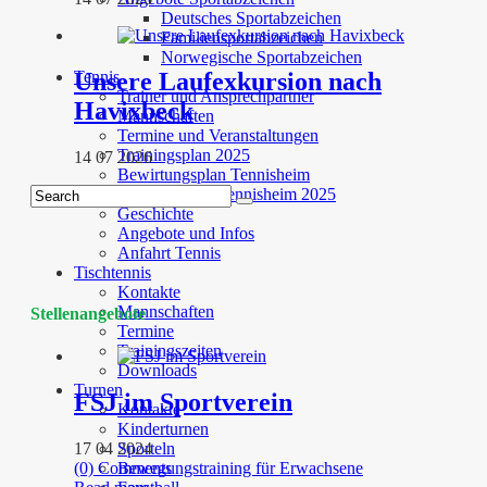
Deutsches Sportabzeichen
Familiensportabzeichen
Norwegische Sportabzeichen
Unsere Laufexkursion nach
Tennis
Trainer und Ansprechpartner
Havixbeck
Mannschaften
Termine und Veranstaltungen
Trainingsplan 2025
14 07 2026
Bewirtungsplan Tennisheim
Schliessdienst Tennisheim 2025
Geschichte
Angebote und Infos
Anfahrt Tennis
Tischtennis
Kontakte
Mannschaften
Stellenangebote
Termine
Trainingszeiten
Downloads
Turnen
FSJ im Sportverein
Kontakte
Kinderturnen
17 04 2024
Sporteln
(0) Comments
Bewegungstraining für Erwachsene