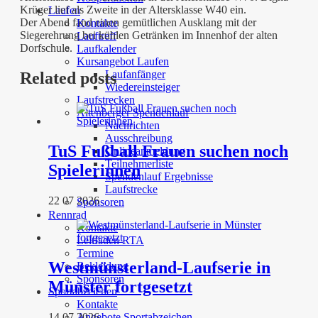
Krüger lief als Zweite in der Altersklasse W40 ein.
Laufen
Der Abend fand einen gemütlichen Ausklang mit der
Kontakte
Siegerehrung bei kühlen Getränken im Innenhof der alten
Lauftreff
Dorfschule.
Laufkalender
Kursangebot Laufen
Laufanfänger
Related posts
Wiedereinsteiger
Laufstrecken
Altenberger Spendenlauf
Nachrichten
Ausschreibung
TuS Fußball Frauen suchen noch
Onlineanmeldung
Teilnehmerliste
Spielerinnen
Spendenlauf Ergebnisse
Laufstrecke
22 07 2026
Sponsoren
Rennrad
Kontakte
Leitfaden RTA
Termine
Westmünsterland-Laufserie in
Bekleidung
Sponsoren
Münster fortgesetzt
Sportabzeichen
Kontakte
14 07 2026
Angebote Sportabzeichen