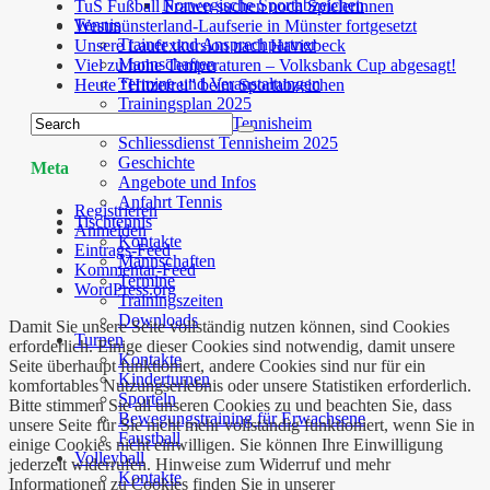
Norwegische Sportabzeichen
TuS Fußball Frauen suchen noch Spielerinnen
Tennis
Westmünsterland-Laufserie in Münster fortgesetzt
Trainer und Ansprechpartner
Unsere Laufexkursion nach Havixbeck
Mannschaften
Viel zu hohe Temperaturen – Volksbank Cup abgesagt!
Termine und Veranstaltungen
Heute “Hitzefrei” beim Sportabzeichen
Trainingsplan 2025
Bewirtungsplan Tennisheim
Schliessdienst Tennisheim 2025
Geschichte
Meta
Angebote und Infos
Anfahrt Tennis
Registrieren
Tischtennis
Anmelden
Kontakte
Eintrags-Feed
Mannschaften
Kommentar-Feed
Termine
WordPress.org
Trainingszeiten
Downloads
Damit Sie unsere Seite vollständig nutzen können, sind Cookies
Turnen
erforderlich. Einige dieser Cookies sind notwendig, damit unsere
Kontakte
Seite überhaupt funktioniert, andere Cookies sind nur für ein
Kinderturnen
komfortables Nutzungserlebnis oder unsere Statistiken erforderlich.
Sporteln
Bitte stimmen Sie all unseren Cookies zu und beachten Sie, dass
Bewegungstraining für Erwachsene
unsere Seite für Sie nicht mehr vollständig funktioniert, wenn Sie in
Faustball
einige Cookies nicht einwilligen. Sie können Ihre Einwilligung
Volleyball
jederzeit widerrufen. Hinweise zum Widerruf und mehr
Kontakte
Informationen zu Cookies finden Sie in unserer