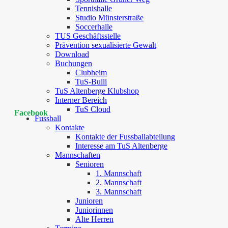
Tennishalle
Studio Münsterstraße
Soccerhalle
TUS Geschäftsstelle
Prävention sexualisierte Gewalt
Download
Buchungen
Clubheim
TuS-Bulli
TuS Altenberge Klubshop
Interner Bereich
TuS Cloud
Facebook
Fussball
Kontakte
Kontakte der Fussballabteilung
Interesse am TuS Altenberge
Mannschaften
Senioren
1. Mannschaft
2. Mannschaft
3. Mannschaft
Junioren
Juniorinnen
Alte Herren