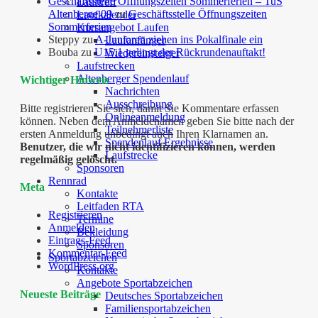
Geschäftsstelle Öffnungszeiten Sommerferien – TuS
Lauftreff
Altenberge 09
zu
Geschäftsstelle Öffnungszeiten
Laufkalender
Sommerferien
Kursangebot Laufen
Steppy
zu
A-Junioren ziehen ins Pokalfinale ein
Laufanfänger
Bouba
zu
U15.1 gelingt der Rückrundenauftakt!
Wiedereinsteiger
Laufstrecken
Altenberger Spendenlauf
Wichtiger Hinweis
Nachrichten
Ausschreibung
Bitte registrieren Sie sich, damit Sie Kommentare erfassen
Onlineanmeldung
können. Neben dem Anmeldenamen geben Sie bitte nach der
Teilnehmerliste
ersten Anmeldung unbedingt auch Ihren Klarnamen an.
Spendenlauf Ergebnisse
Benutzer, die wir nicht identifizieren können, werden
Laufstrecke
regelmäßig gelöscht.
Sponsoren
Rennrad
Meta
Kontakte
Leitfaden RTA
Registrieren
Termine
Anmelden
Bekleidung
Eintrags-Feed
Sponsoren
Kommentar-Feed
Sportabzeichen
WordPress.org
Kontakte
Angebote Sportabzeichen
Neueste Beiträge
Deutsches Sportabzeichen
Familiensportabzeichen