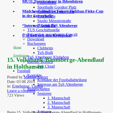
MU11 Turniersieger in Ibbenbüren
Finnenbahn
Sporthalle Gooiker Platz
Mädchenfußball im Fokus: Holzbau-Fieke-Cup
Sporthalle Grüner Weg
in der Soccerhalle
Tennishalle
Studio Münsterstraße
Soccerhalle
“Internes” beim TuS Altenberge
TUS Geschäftsstelle
Prävention sexualisierte Gewalt
Ü50 holt sich den Kreispokal
Download
Buchungen
Home
Clubheim
TuS-Bulli
Ergebnisse
TuS Altenberge Klubshop
15. Volksbank-Baumberge-Abendlauf
Interner Bereich
in Holthausen
TuS Cloud
Fussball
Kontakte
Posted by
Mathias Katzer
Kontakte der Fussballabteilung
Date:
03 08 2019
Interesse am TuS Altenberge
in:
Ergebnisse
,
Laufen
Mannschaften
Leave a comment
Senioren
723 Views
1. Mannschaft
2. Mannschaft
3. Mannschaft
Junioren
Beim 15. Volksbank-Baumberge-Abendlauf in Holthausen-