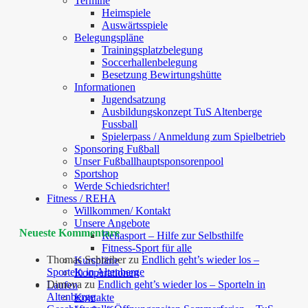
Termine
Heimspiele
Auswärtsspiele
Belegungspläne
Trainingsplatzbelegung
Soccerhallenbelegung
Besetzung Bewirtungshütte
Informationen
Jugendsatzung
Ausbildungskonzept TuS Altenberge
Fussball
Spielerpass / Anmeldung zum Spielbetrieb
Sponsoring Fußball
Unser Fußballhauptsponsorenpool
Sportshop
Werde Schiedsrichter!
Fitness / REHA
Willkommen/ Kontakt
Unsere Angebote
Neueste Kommentare
Rehasport – Hilfe zur Selbsthilfe
Fitness-Sport für alle
Thomas Schreiber
zu
Endlich geht’s wieder los –
Kurspläne
Sporteln in Altenberge
Kooperationen
Dimova
zu
Endlich geht’s wieder los – Sporteln in
Laufen
Altenberge
Kontakte