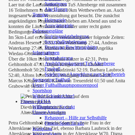
Juniorinnen
Laer trat die Laufabteilung des TuS Altenberge mit zusammen
Alte Herren
16 Teilnehmern in den 5- und 10km Wettbewerben an. Auch
Termine
insgesamt war die Veranstaltung gut besucht. Die zunächst
Heimspiele
angekündigten Regenschauer blieben am Abend aus und so
Auswärtsspiele
konnten die Läuferinnen und Läufer unter recht guten
Belegungspläne
Bedingungen starten.
Trainingsplatzbelegung
Im 5km-Lauf erzielten die Vereinsmitglieder folgende Zeiten:
Soccerhallenbelegung
Andreas Hesener 26:55, Kira Waterkamp 27:44, Andreas
Besetzung Bewirtungshütte
Waterkamp 27:46, Markus Kötters 33:31 und Angelika
Informationen
Wiedau-Gottwald 34:32.
Jugendsatzung
Über die 10km liefen Mathias Katzer in 42:31, Petra
Ausbildungskonzept TuS Altenberge
Gehltomholt 47:41, Digna Krüger 50:16, Christof
Fussball
Gehltomholt 50:29, Jörg Budzinski 52:19, Barbara Laubrock
Spielerpass / Anmeldung zum Spielbetrieb
52:40, Alfons Isfort 53:20, Wolfgang Tenhaken 54:18,
Sponsoring Fußball
Marcus Krüger 54:58, Klaus von Treuenfeld 61:50 und Anita
Unser Fußballhauptsponsorenpool
Grabowski 68:53.
Sportshop
Werde Schiedsrichter!
Fitness / REHA
Willkommen/ Kontakt
Die drei Erstplatzierten der
Unsere Angebote
Altersklassenwertungen
Rehasport – Hilfe zur Selbsthilfe
Petra Gehltomholt erreichte damit als erste Frau in der
Fitness-Sport für alle
Altersklasse W50 das Ziel, ebenso Barbara Laubrock in der
Kurspläne
Altersklasse W60 und Anita in der Altersklasse W70. Digna
Kooperationen