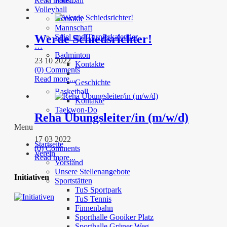
Read more...
Faustball
Volleyball
Kontakte
Mannschaft
Werde Schiedsrichter!
Spiel und Turnierkalender
…
Badminton
23 10 2022
Kontakte
(0) Comments
Read more...
Geschichte
Basketball
Kontakte
Taekwon-Do
Reha Übungsleiter/in (m/w/d)
Menu
17 03 2022
Startseite
(0) Comments
Verein
Read more...
Vorstand
Unsere Stellenangebote
Initiativen
Sportstätten
TuS Sportpark
TuS Tennis
Finnenbahn
Sporthalle Gooiker Platz
Sporthalle Grüner Weg