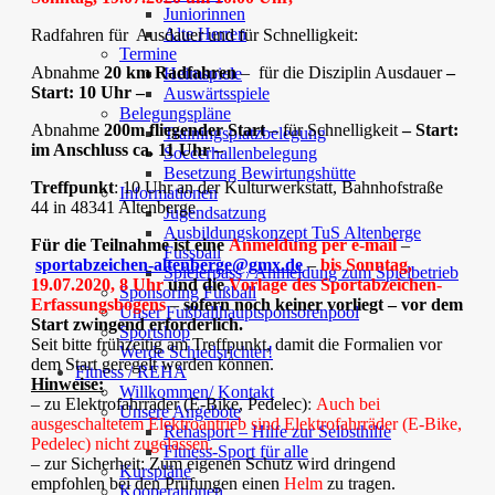
Juniorinnen
Alte Herren
Radfahren für Ausdauer und für Schnelligkeit:
Termine
Abnahme
20 km Radfahren
– für die Disziplin Ausdauer
–
Heimspiele
Start: 10 Uhr –
Auswärtsspiele
Belegungspläne
Abnahme
200m fliegender Start
– für Schnelligkeit
– Start:
Trainingsplatzbelegung
im Anschluss ca. 11 Uhr –
Soccerhallenbelegung
Besetzung Bewirtungshütte
Treffpunkt
: 10 Uhr an der Kulturwerkstatt, Bahnhofstraße
Informationen
44 in 48341 Altenberge
Jugendsatzung
Ausbildungskonzept TuS Altenberge
Für die Teilnahme ist eine
Anmeldung
per e-mail
–
Fussball
sportabzeichen-altenberge@gmx.de
–
bis Sonntag,
Spielerpass / Anmeldung zum Spielbetrieb
19.07.2020, 8 Uhr
und die
Vorlage des Sportabzeichen-
Sponsoring Fußball
Erfassungsbogens
–
sofern noch keiner vorliegt – vor dem
Unser Fußballhauptsponsorenpool
Start zwingend erforderlich.
Sportshop
Seit bitte frühzeitig am Treffpunkt, damit die Formalien vor
Werde Schiedsrichter!
dem Start geregelt werden können.
Fitness / REHA
Hinweise:
Willkommen/ Kontakt
– zu Elektrofahrräder (E-Bike, Pedelec)
:
Auch bei
Unsere Angebote
ausgeschaltetem Elektroantrieb sind Elektrofahrräder (E-Bike,
Rehasport – Hilfe zur Selbsthilfe
Pedelec) nicht zugelassen.
Fitness-Sport für alle
– zur Sicherheit: Zum eigenen Schutz wird dringend
Kurspläne
empfohlen bei den Prüfungen einen
Helm
zu tragen.
Kooperationen