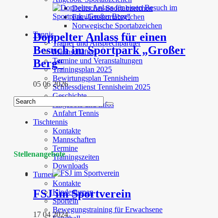
Deutsches Sportabzeichen
Familiensportabzeichen
Norwegische Sportabzeichen
Tennis
Doppelter Anlass für einen
Trainer und Ansprechpartner
Besuch im Sportpark „Großer
Mannschaften
Termine und Veranstaltungen
Berg“
Trainingsplan 2025
Bewirtungsplan Tennisheim
05 06 2026
Schliessdienst Tennisheim 2025
Geschichte
Angebote und Infos
Anfahrt Tennis
Tischtennis
Kontakte
Mannschaften
Termine
Stellenangebote
Trainingszeiten
Downloads
Turnen
Kontakte
FSJ im Sportverein
Kinderturnen
Sporteln
Bewegungstraining für Erwachsene
17 04 2024