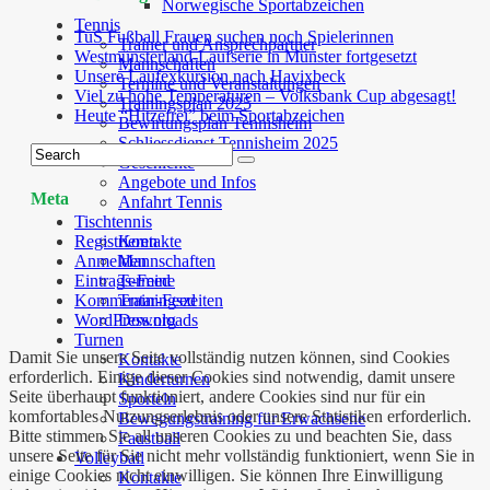
Norwegische Sportabzeichen
Tennis
TuS Fußball Frauen suchen noch Spielerinnen
Trainer und Ansprechpartner
Westmünsterland-Laufserie in Münster fortgesetzt
Mannschaften
Unsere Laufexkursion nach Havixbeck
Termine und Veranstaltungen
Viel zu hohe Temperaturen – Volksbank Cup abgesagt!
Trainingsplan 2025
Heute “Hitzefrei” beim Sportabzeichen
Bewirtungsplan Tennisheim
Schliessdienst Tennisheim 2025
Geschichte
Angebote und Infos
Meta
Anfahrt Tennis
Tischtennis
Kontakte
Registrieren
Mannschaften
Anmelden
Termine
Eintrags-Feed
Trainingszeiten
Kommentar-Feed
Downloads
WordPress.org
Turnen
Damit Sie unsere Seite vollständig nutzen können, sind Cookies
Kontakte
erforderlich. Einige dieser Cookies sind notwendig, damit unsere
Kinderturnen
Seite überhaupt funktioniert, andere Cookies sind nur für ein
Sporteln
komfortables Nutzungserlebnis oder unsere Statistiken erforderlich.
Bewegungstraining für Erwachsene
Bitte stimmen Sie all unseren Cookies zu und beachten Sie, dass
Faustball
unsere Seite für Sie nicht mehr vollständig funktioniert, wenn Sie in
Volleyball
einige Cookies nicht einwilligen. Sie können Ihre Einwilligung
Kontakte