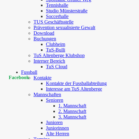
Tennishalle
Studio Münsterstraße
Soccerhalle
TUS Geschäftsstelle
Prävention sexualisierte Gewalt
Download
Buchungen
Clubheim
TuS-Bulli
TuS Altenberge Klubshop
Interner Bereich
TuS Cloud
Fussball
Facebook
Kontakte
Kontakte der Fussballabteilung
Interesse am TuS Altenberge
Mannschaften
Senioren
1. Mannschaft
2. Mannschaft
3. Mannschaft
Junioren
Juniorinnen
Alte Herren