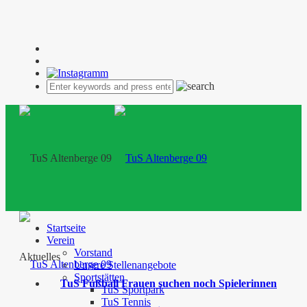
Startseite
Verein
Vorstand
Aktuelles
Unsere Stellenangebote
Sportstätten
TuS Fußball Frauen suchen noch Spielerinnen
TuS Sportpark
TuS Tennis