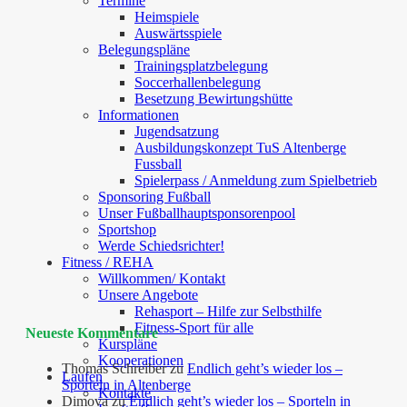
Termine
Heimspiele
Auswärtsspiele
Belegungspläne
Trainingsplatzbelegung
Soccerhallenbelegung
Besetzung Bewirtungshütte
Informationen
Jugendsatzung
Ausbildungskonzept TuS Altenberge
Fussball
Spielerpass / Anmeldung zum Spielbetrieb
Sponsoring Fußball
Unser Fußballhauptsponsorenpool
Sportshop
Werde Schiedsrichter!
Fitness / REHA
Willkommen/ Kontakt
Unsere Angebote
Rehasport – Hilfe zur Selbsthilfe
Fitness-Sport für alle
Neueste Kommentare
Kurspläne
Kooperationen
Thomas Schreiber
zu
Endlich geht’s wieder los –
Laufen
Sporteln in Altenberge
Kontakte
Dimova
zu
Endlich geht’s wieder los – Sporteln in