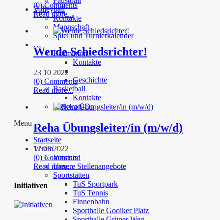
Faustball
(0) Comments
Volleyball
Read more...
Kontakte
Mannschaft
Spiel und Turnierkalender
…
Werde Schiedsrichter!
Badminton
Kontakte
23 10 2022
Geschichte
(0) Comments
Basketball
Read more...
Kontakte
Taekwon-Do
Menu
Reha Übungsleiter/in (m/w/d)
Startseite
17 03 2022
Verein
(0) Comments
Vorstand
Read more...
Unsere Stellenangebote
Sportstätten
TuS Sportpark
Initiativen
TuS Tennis
Finnenbahn
Sporthalle Gooiker Platz
Sporthalle Grüner Weg