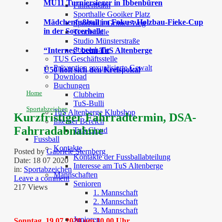
MU11 Turniersieger in Ibbenbüren
Finnenbahn
Sporthalle Gooiker Platz
Mädchenfußball im Fokus: Holzbau-Fieke-Cup
Sporthalle Grüner Weg
in der Soccerhalle
Tennishalle
Studio Münsterstraße
Soccerhalle
“Internes” beim TuS Altenberge
TUS Geschäftsstelle
Prävention sexualisierte Gewalt
Ü50 holt sich den Kreispokal
Download
Buchungen
Home
Clubheim
TuS-Bulli
Sportabzeichen
TuS Altenberge Klubshop
Kurzfristiger Fahrradtermin, DSA-
Interner Bereich
Fahrradabnahme
TuS Cloud
Fussball
Kontakte
Posted by
Gabriele Sternberg
Kontakte der Fussballabteilung
Date:
18 07 2020
Interesse am TuS Altenberge
in:
Sportabzeichen
Mannschaften
Leave a comment
Senioren
217 Views
1. Mannschaft
2. Mannschaft
3. Mannschaft
Junioren
Sonntag, 19.07.2020 um 10.00 Uhr,