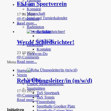
Faustball
FSJ im Sportverein
Volleyball
Kontakte
Mannschaft
17 04 2024
Spiel und Turnierkalender
(0) Comments
…
Read more...
Badminton
Kontakte
Geschichte
Werde Schiedsrichter!
Basketball
Kontakte
23 10 2022
Taekwon-Do
(0) Comments
Read more...
Menu
Startseite
Verein
Reha Übungsleiter/in (m/w/d)
Vorstand
Unsere Stellenangebote
Sportstätten
17 03 2022
TuS Sportpark
(0) Comments
TuS Tennis
Read more...
Finnenbahn
Sporthalle Gooiker Platz
Initiativen
Sporthalle Grüner Weg