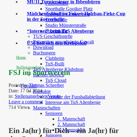
MU11 Turniersieger in Ibbenbüren
Finnenbahn
Sporthalle Gooiker Platz
Mädchenfußball im Fokus: Holzbau-Fieke-Cup
Sporthalle Grüner Weg
in der Soccerhalle
Tennishalle
Studio Münsterstraße
Soccerhalle
“Internes” beim TuS Altenberge
TUS Geschäftsstelle
Prävention sexualisierte Gewalt
Ü50 holt sich den Kreispokal
Download
Buchungen
Home
Clubheim
TuS-Bulli
Stellenangebote
TuS Altenberge Klubshop
FSJ im Sportverein
Interner Bereich
TuS Cloud
Posted by
Thomas Schreiber
Fussball
Date:
17 04 2024
Kontakte
in:
Stellenangebote
,
Verein
Kontakte der Fussballabteilung
Leave a comment
Interesse am TuS Altenberge
714 Views
Mannschaften
Senioren
1. Mannschaft
2. Mannschaft
Ein Ja(hr) für Dich – ein Ja(hr) für
3. Mannschaft
Junioren