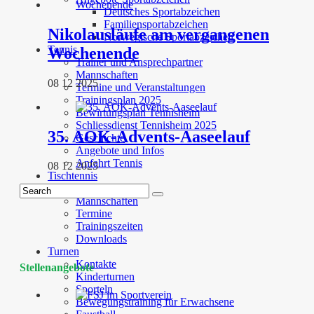
Deutsches Sportabzeichen
Familiensportabzeichen
Nikolausläufe am vergangenen
Norwegische Sportabzeichen
Tennis
Wochenende
Trainer und Ansprechpartner
Mannschaften
08 12 2025
Termine und Veranstaltungen
Trainingsplan 2025
Bewirtungsplan Tennisheim
Schliessdienst Tennisheim 2025
35. AOK-Advents-Aaseelauf
Geschichte
Angebote und Infos
Anfahrt Tennis
08 12 2025
Tischtennis
Kontakte
Mannschaften
Termine
Trainingszeiten
Downloads
Turnen
Kontakte
Stellenangebote
Kinderturnen
Sporteln
Bewegungstraining für Erwachsene