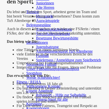
den Sport!
Juniorinnen
Alte Herren
Termine
Du lebst und liebst den Sport, arbeitest gerne im Team und
Heimspiele
bist bereit Verantwortung zu übernehmen? Dann komm zum
Auswärtsspiele
TuS Altenberge 09.
Belegungspläne
Auch in diesem Jahr suchen wir wieder eine FSJlerin / einen
Trainingsplatzbelegung
FSJler, der/ die uns bei der Vereinsarbeit tatkräftig unterstützt.
Soccerhallenbelegung
Besetzung Bewirtungshütte
Das bieten wir Dir:
Informationen
Jugendsatzung
eine Tätigkeit in einem familiären Verein
Ausbildungskonzept TuS Altenberge
viele Einblicke in die verschiedenen Bereiche des
Fussball
Vereins
Spielerpass / Anmeldung zum Spielbetrieb
Unterstützung bei Fortbildungsmaßnahmen
Sponsoring Fußball
Immer ein offenes Ohr für Fragen, Ideen und Probleme
Unser Fußballhauptsponsorenpool
Sportshop
Das erwarten wir von Dir:
Werde Schiedsrichter!
Fitness / REHA
Du bist mindestens 18 Jahr alt
Willkommen/ Kontakt
Du bist flexibel in Deiner Zeiteinteilung und unterstützt
Unsere Angebote
uns z.B. auch samstags
Rehasport – Hilfe zur Selbsthilfe
Du findest, dass Mädchen auf jeden Fall Fußball
Fitness-Sport für alle
spielen können und sollten
Kurspläne
Für Dich stehen Fairness, Teamgeist und Respekt an
Kooperationen