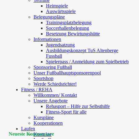
Termine
Heimspiele
Auswärtsspiele
Belegungspläne
Trainingsplatzbelegung
Soccerhallenbelegung
Besetzung Bewirtungshütte
Informationen
Jugendsatzung
Ausbildungskonzept TuS Altenberge
Fussball
Spielerpass / Anmeldung zum Spielbetrieb
Sponsoring Fußball
Unser Fußballhauptsponsorenpool
Sportshop
Werde Schiedsrichter!
Fitness / REHA
Willkommen/ Kontakt
Unsere Angebote
Rehasport – Hilfe zur Selbsthilfe
Fitness-Sport für alle
Kurspläne
Kooperationen
Laufen
Neueste Kommentare
Kontakte