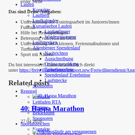
erster Stelle
Laufen
Kontakte
Das sind Deine Aufgaben:
Lauftreff
Laufkalender
Unterstützung der Trainingsarbeit im Junioren/innen
Kursangebot Laufen
Fußball
Laufanfänger
Hilfe bei Heimspieltagen
Wiedereinsteiger
Betreuung von AGs im OGS
Laufstrecken
Unterstützung bei Aktionen, Ferienmaßnahmen und
Altenberger Spendenlauf
Turnieren
Nachrichten
Sport mit Älteren
Ausschreibung
Onlineanmeldung
Du bist interessiert? Dann bewirb Dich direkt
Teilnehmerliste
unter
https://freiwilligendiensteimsport.nrw/Freiwilligendienst/An
Spendenlauf Ergebnisse
Laufstrecke
Related posts
Sponsoren
Rennrad
Kontakte
Leitfaden RTA
40. Haspa Marathon
Termine
Bekleidung
Sponsoren
27 04 2026
Sportabzeichen
Kontakte
Angebote Sportabzeichen