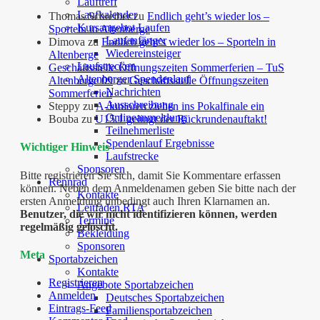
Lauftreff
Laufkalender
Thomas Schreiber
zu
Endlich geht’s wieder los –
Kursangebot Laufen
Sporteln in Altenberge
Laufanfänger
Dimova
zu
Endlich geht’s wieder los – Sporteln in
Wiedereinsteiger
Altenberge
Laufstrecken
Geschäftsstelle Öffnungszeiten Sommerferien – TuS
Altenberger Spendenlauf
Altenberge 09
zu
Geschäftsstelle Öffnungszeiten
Nachrichten
Sommerferien
Ausschreibung
Steppy
zu
A-Junioren ziehen ins Pokalfinale ein
Onlineanmeldung
Bouba
zu
U15.1 gelingt der Rückrundenauftakt!
Teilnehmerliste
Spendenlauf Ergebnisse
Wichtiger Hinweis
Laufstrecke
Sponsoren
Bitte registrieren Sie sich, damit Sie Kommentare erfassen
Rennrad
können. Neben dem Anmeldenamen geben Sie bitte nach der
Kontakte
ersten Anmeldung unbedingt auch Ihren Klarnamen an.
Leitfaden RTA
Benutzer, die wir nicht identifizieren können, werden
Termine
regelmäßig gelöscht.
Bekleidung
Sponsoren
Meta
Sportabzeichen
Kontakte
Registrieren
Angebote Sportabzeichen
Anmelden
Deutsches Sportabzeichen
Eintrags-Feed
Familiensportabzeichen