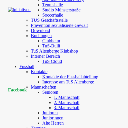
Tennishalle
Studio Münsterstraße
Soccerhalle
TUS Geschäftsstelle
Prävention sexualisierte Gewalt
Download
Buchungen
Clubheim
TuS-Bulli
TuS Altenberge Klubshop
Interner Bereich
TuS Cloud
Fussball
Kontakte
Kontakte der Fussballabteilung
Interesse am TuS Altenberge
Mannschaften
Facebook
Senioren
1. Mannschaft
2. Mannschaft
3. Mannschaft
Junioren
Juniorinnen
Alte Herren