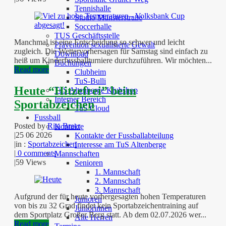
Tennishalle
Studio Münsterstraße
Soccerhalle
TUS Geschäftsstelle
Manchmal ist eine Entscheidung so schwer und leicht
Prävention sexualisierte Gewalt
zugleich. Die Wettervorhersagen für Samstag sind einfach zu
Download
heiß um Kinderfussballturniere durchzuführen. Wir möchten...
Buchungen
Read more
Clubheim
TuS-Bulli
Heute “Hitzefrei” beim
TuS Altenberge Klubshop
Interner Bereich
Sportabzeichen
TuS Cloud
Fussball
Posted by
Rita Breer
Kontakte
|
25 06 2026
Kontakte der Fussballabteilung
|
in :
Sportabzeichen
Interesse am TuS Altenberge
|
0 comments
Mannschaften
|
59 Views
Senioren
1. Mannschaft
2. Mannschaft
3. Mannschaft
Aufgrund der für heute vorhergesagten hohen Temperaturen
Junioren
von bis zu 32 Grad findet kein Sportabzeichentraining auf
Juniorinnen
dem Sportplatz Großer Berg statt. Ab dem 02.07.2026 wer...
Alte Herren
Read more