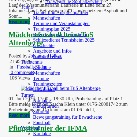
Norwegische Sportabzeichen
Lauf der Westmünsterland Laufserie in Lette beim 27.
Tennis
Johannes-Lauf. Bei warmen 24°C, aufgeheiztem Asphalt und
Trainer und Ansprechpartner
Sonn...
Mannschaften
Read more
Termine und Veranstaltungen
Trainingsplan 2025
Mädchenfussball beim TuS
Bewirtungsplan Tennisheim
Schliessdienst Tennisheim 2025
Altenberge
Geschichte
Angebote und Infos
Posted by
Johannes Hölker
Anfahrt Tennis
|
21 05 2026
Tischtennis
|
in :
Fussball
,
Slider
Kontakte
|
0 comments
Mannschaften
|
106 Views
Termine
Trainingszeiten
Downloads
Turnen
01. Juni 2026, 17:00 – 18:30 Uhr, Probetraining auf Platz 1.
Kontakte
Bitte melde Dich bei Sascha Klein unter 0176-20081742 zum
Kinderturnen
Probetraining an. Du kannst am 01.06. nicht,...
Sporteln
Read more
Bewegungstraining für Erwachsene
Faustball
Pfingstturnier der IFMA
Volleyball
Kontakte