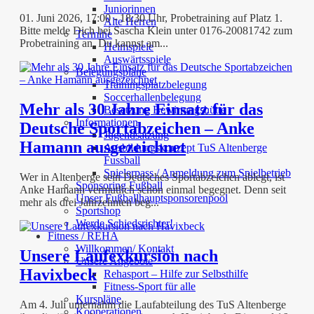
Juniorinnen
01. Juni 2026, 17:00 - 18:30 Uhr, Probetraining auf Platz 1.
Alte Herren
Bitte melde Dich bei Sascha Klein unter 0176-20081742 zum
Termine
Probetraining an. Du kannst am...
Heimspiele
Auswärtsspiele
Belegungspläne
Trainingsplatzbelegung
Soccerhallenbelegung
Mehr als 30 Jahre Einsatz für das
Besetzung Bewirtungshütte
Informationen
Deutsche Sportabzeichen – Anke
Jugendsatzung
Hamann ausgezeichnet
Ausbildungskonzept TuS Altenberge
Fussball
Spielerpass / Anmeldung zum Spielbetrieb
Wer in Altenberge sein Deutsches Sportabzeichen ablegt, ist
Sponsoring Fußball
Anke Hamann vermutlich schon einmal begegnet. Denn seit
Unser Fußballhauptsponsorenpool
mehr als drei Jahrzehnten beg...
Sportshop
Werde Schiedsrichter!
Fitness / REHA
Willkommen/ Kontakt
Unsere Laufexkursion nach
Unsere Angebote
Havixbeck
Rehasport – Hilfe zur Selbsthilfe
Fitness-Sport für alle
Kurspläne
Am 4. Juli unternahm die Laufabteilung des TuS Altenberge
Kooperationen