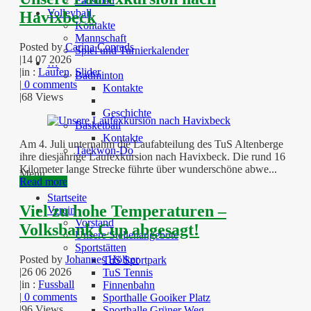
Faustball
Volleyball
Havixbeck
Kontakte
Mannschaft
Posted by
Carina Conrads
Spiel und Turnierkalender
|
14 07 2026
…
|
in :
Laufen
,
Slider
Badminton
|
0 comments
Kontakte
|
68 Views
Geschichte
Basketball
Kontakte
Am 4. Juli unternahm die Laufabteilung des TuS Altenberge
Taekwon-Do
ihre diesjährige Laufexkursion nach Havixbeck. Die rund 16
Kilometer lange Strecke führte über wunderschöne abwe...
Menu
Read more
Startseite
Viel zu hohe Temperaturen –
Verein
Vorstand
Volksbank Cup abgesagt!
Unsere Stellenangebote
Sportstätten
Posted by
Johannes Hölker
TuS Sportpark
|
26 06 2026
TuS Tennis
|
in :
Fussball
Finnenbahn
|
0 comments
Sporthalle Gooiker Platz
|
96 Views
Sporthalle Grüner Weg