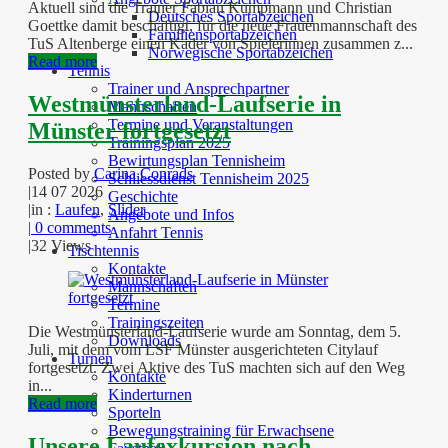
Aktuell sind die Trainer Fabian Kumpmann und Christian
Deutsches Sportabzeichen
Goettke damit beschäftigt, für die neue Frauenmannschaft des
Familiensportabzeichen
TuS Altenberge einen Kader von Spielerinnen zusammen z...
Norwegische Sportabzeichen
Read more
Tennis
Trainer und Ansprechpartner
Westmünsterland-Laufserie in
Mannschaften
Termine und Veranstaltungen
Münster fortgesetzt
Trainingsplan 2025
Bewirtungsplan Tennisheim
Posted by
Carina Conrads
Schliessdienst Tennisheim 2025
|
14 07 2026
Geschichte
|
in :
Laufen
,
Slider
Angebote und Infos
|
0 comments
Anfahrt Tennis
|
32 Views
Tischtennis
Kontakte
Mannschaften
Termine
Trainingszeiten
Die Westmünsterland-Laufserie wurde am Sonntag, dem 5.
Downloads
Juli, mit dem vom LSF Münster ausgerichteten Citylauf
Turnen
fortgesetzt. Zwei Aktive des TuS machten sich auf den Weg
Kontakte
in...
Kinderturnen
Read more
Sporteln
Bewegungstraining für Erwachsene
Unsere Laufexkursion nach