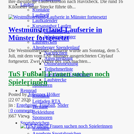
ihre diesjährige Laufexkursion nach Havixbeck. Die rund 16
Laufen
Kilometer lange Strecke führte üb...
Kontakte
Lauftreff
Laufkalender
Kursangebot Laufen
Westmünsterland-Laufserie in
Laufanfänger
Münster fortgesetzt
Wiedereinsteiger
Laufstrecken
Altenberger Spendenlauf
Die Westmünsterland-Laufserie wurde am Sonntag, dem 5.
Nachrichten
Juli, mit dem vom LSF Münster ausgerichteten Citylauf
Ausschreibung
fortgesetzt. Zwei Aktive des TuS machten...
Onlineanmeldung
Teilnehmerliste
TuS Fußball Frauen suchen noch
Spendenlauf Ergebnisse
Laufstrecke
Spielerinnen
Sponsoren
Rennrad
Posted by
Johannes Hölker
Kontakte
|
22 07 2026
Leitfaden RTA
|
in :
Ergebnisse
,
Fussball
,
Slider
Termine
|
0 comments
Bekleidung
|
667 Views
Sponsoren
Sportabzeichen
Kontakte
Angebote Sportabzeichen