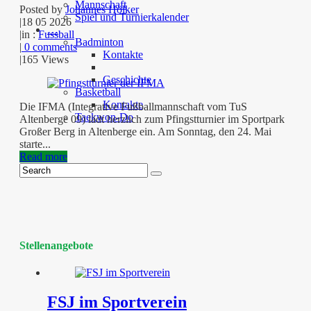
Mannschaft
Posted by
Johannes Hölker
Spiel und Turnierkalender
|
18 05 2026
…
|
in :
Fussball
Badminton
|
0 comments
Kontakte
|
165 Views
Geschichte
Basketball
Kontakte
Die IFMA (Integrative Fußballmannschaft vom TuS
Taekwon-Do
Altenberge 09) lädt herzlich zum Pfingstturnier im Sportpark
Großer Berg in Altenberge ein. Am Sonntag, den 24. Mai
starte...
Read more
Stellenangebote
FSJ im Sportverein