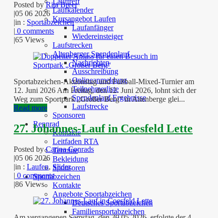
Lauftreff
Posted by
Rita Breer
Laufkalender
|
05 06 2026
Kursangebot Laufen
|
in :
Sportabzeichen
Laufanfänger
|
0 comments
Wiedereinsteiger
|
65 Views
Laufstrecken
Altenberger Spendenlauf
Nachrichten
Ausschreibung
Onlineanmeldung
Sportabzeichen-Aktionstag und Fußball-Mixed-Turnier am
Teilnehmerliste
12. Juni 2026 Am Freitag, den 12. Juni 2026, lohnt sich der
Spendenlauf Ergebnisse
Weg zum Sportpark „Großer Berg“ in Altenberge glei...
Laufstrecke
Read more
Sponsoren
Rennrad
27. Johannes-Lauf in Coesfeld Lette
Kontakte
Leitfaden RTA
Posted by
Carina Conrads
Termine
|
05 06 2026
Bekleidung
|
in :
Laufen
,
Slider
Sponsoren
|
0 comments
Sportabzeichen
|
86 Views
Kontakte
Angebote Sportabzeichen
Deutsches Sportabzeichen
Familiensportabzeichen
Am vergangenen Samstag, den 30.05.2026, erfolgte der 4.