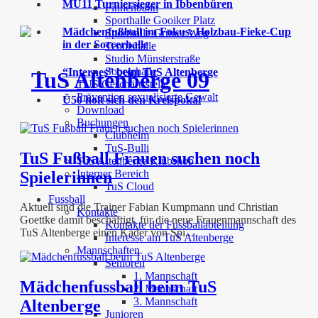
MU11 Turniersieger in Ibbenbüren
Finnenbahn
Sporthalle Gooiker Platz
Mädchenfußball im Fokus: Holzbau-Fieke-Cup
Sporthalle Grüner Weg
in der Soccerhalle
Tennishalle
Studio Münsterstraße
Soccerhalle
“Internes” beim TuS Altenberge
TUS Geschäftsstelle
Prävention sexualisierte Gewalt
Ü50 holt sich den Kreispokal
Download
Buchungen
Clubheim
TuS-Bulli
TuS Fußball Frauen suchen noch
TuS Altenberge Klubshop
Interner Bereich
Spielerinnen
TuS Cloud
Fussball
Aktuell sind die Trainer Fabian Kumpmann und Christian
Kontakte
Goettke damit beschäftigt, für die neue Frauenmannschaft des
Kontakte der Fussballabteilung
TuS Altenberge einen Kader von Spi...
Interesse am TuS Altenberge
Mannschaften
Senioren
1. Mannschaft
Mädchenfussball beim TuS
2. Mannschaft
3. Mannschaft
Altenberge
Junioren