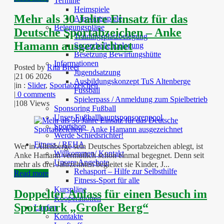
Termine
Heimspiele
Mehr als 30 Jahre Einsatz für das
Auswärtsspiele
Belegungspläne
Deutsche Sportabzeichen – Anke
Trainingsplatzbelegung
Hamann ausgezeichnet
Soccerhallenbelegung
Besetzung Bewirtungshütte
Informationen
Posted by
Rita Breer
Jugendsatzung
|
21 06 2026
Ausbildungskonzept TuS Altenberge
|
in :
Slider
,
Sportabzeichen
Fussball
|
0 comments
Spielerpass / Anmeldung zum Spielbetrieb
|
108 Views
Sponsoring Fußball
Unser Fußballhauptsponsorenpool
Sportshop
Werde Schiedsrichter!
Fitness / REHA
Wer in Altenberge sein Deutsches Sportabzeichen ablegt, ist
Willkommen/ Kontakt
Anke Hamann vermutlich schon einmal begegnet. Denn seit
Unsere Angebote
mehr als drei Jahrzehnten begleitet sie Kinder, J...
Rehasport – Hilfe zur Selbsthilfe
Read more
Fitness-Sport für alle
Kurspläne
Doppelter Anlass für einen Besuch im
Kooperationen
Sportpark „Großer Berg“
Laufen
Kontakte