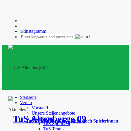
Startseite
Verein
Vorstand
Aktuelles
Unsere Stellenangebote
Sportstätten
TuS Fußball Frauen suchen noch Spielerinnen
TuS Sportpark
TuS Tennis