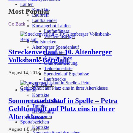
Laufen
Kontakte
Most Popular
Lauftreff
Laufkalender
Go Back
Kursangebot Laufen
Laufanfänger
Wiedereinsteiger
Laufstrecken
Altenberger Spendenlauf
Streckenverlauf – 10. Altenberger
Nachrichten
Ausschreibung
Volksbank-Berglauf
Onlineanmeldung
Teilnehmerliste
August 14, 2018
Spendenlauf Ergebnisse
Laufstrecke
Sponsoren
Rennrad
Kontakte
Sommernachtslauf in Spelle – Petra
Leitfaden RTA
Termine
Gehltomholt auf Platz eins in ihrer
Bekleidung
Altersklasse
Sponsoren
Sportabzeichen
Kontakte
August 13, 2017
Angebote Sportabzeichen