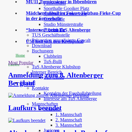
MU11 Turniersieger in Ibbenbüren
Finnenbahn
Sporthalle Gooiker Platz
Mädchenfußball im Fokus: Holzbau-Fieke-Cup
Sporthalle Grüner Weg
in der Soccerhalle
Tennishalle
Studio Münsterstraße
Soccerhalle
“Internes” beim TuS Altenberge
TUS Geschäftsstelle
Prävention sexualisierte Gewalt
Ü50 holt sich den Kreispokal
Download
Buchungen
Home
Clubheim
TuS-Bulli
Most Popular
Laufen
TuS Altenberge Klubshop
Interner Bereich
Anmeldung zum 8. Altenberger
TuS Cloud
Berglauf
Fussball
Kontakte
Kontakte der Fussballabteilung
Interesse am TuS Altenberge
Mannschaften
Laufkurs beendet
Senioren
1. Mannschaft
2. Mannschaft
3. Mannschaft
Junioren