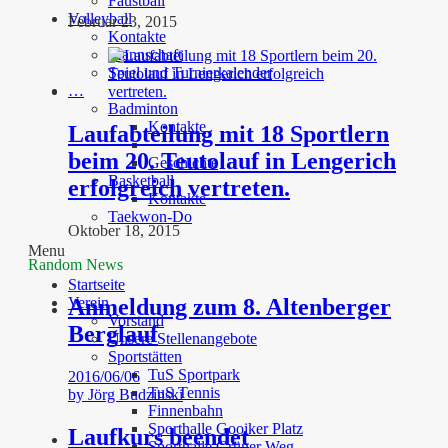
Faustball
Volleyball
Februar 23, 2015
Kontakte
Mannschaft
Spiel und Turnierkalender
…
Badminton
Kontakte
Laufabteilung mit 18 Sportlern
beim 20. Teutolauf in Lengerich
Geschichte
Basketball
erfolgreich vertreten.
Kontakte
Taekwon-Do
Oktober 18, 2015
Menu
Random News
Startseite
Verein
Anmeldung zum 8. Altenberger
Vorstand
Berglauf
Unsere Stellenangebote
Sportstätten
TuS Sportpark
2016/06/06
TuS Tennis
by
Jörg Budzinski
Finnenbahn
Sporthalle Gooiker Platz
Laufkurs beendet
Sporthalle Grüner Weg