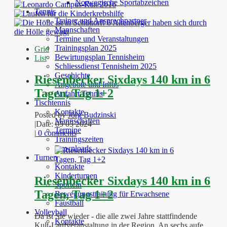
Norwegische Sportabzeichen
Tennis
Trainer und Ansprechpartner
Mannschaften
Termine und Veranstaltungen
Trainingsplan 2025
Grid
Bewirtungsplan Tennisheim
List
Schliessdienst Tennisheim 2025
Geschichte
Riesenbecker Sixdays 140 km in 6
Angebote und Infos
Tagen, Tag 1+2
Anfahrt Tennis
Tischtennis
Kontakte
Posted by
Jörg Budzinski
Mannschaften
|
Date: 05 05 2024
Termine
|
0 comments
Trainingszeiten
Downloads
Turnen
Kontakte
Kinderturnen
Riesenbecker Sixdays 140 km in 6
Sporteln
Tagen, Tag 1+2
Bewegungstraining für Erwachsene
Faustball
Volleyball
Da ist Sie wieder - die alle zwei Jahre stattfindende
Kontakte
Kult-Laufveranstaltung in der Region. An sechs aufe ...