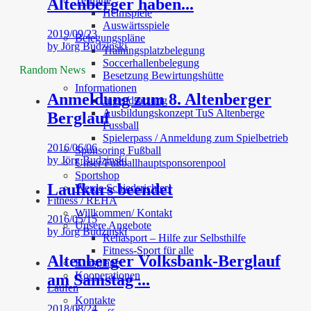
Termine
Altenberger haben...
Heimspiele
Auswärtsspiele
2019/09/23
Belegungspläne
by
Jörg Budzinski
Trainingsplatzbelegung
Soccerhallenbelegung
Random News
Besetzung Bewirtungshütte
Informationen
Anmeldung zum 8. Altenberger
Jugendsatzung
Ausbildungskonzept TuS Altenberge
Berglauf
Fussball
Spielerpass / Anmeldung zum Spielbetrieb
2016/06/06
Sponsoring Fußball
by
Jörg Budzinski
Unser Fußballhauptsponsorenpool
Sportshop
Laufkurs beendet
Werde Schiedsrichter!
Fitness / REHA
Willkommen/ Kontakt
2016/05/15
Unsere Angebote
by
Jörg Budzinski
Rehasport – Hilfe zur Selbsthilfe
Fitness-Sport für alle
Altenberger Volksbank-Berglauf
Kurspläne
Kooperationen
am Samstag ̵...
Laufen
Kontakte
2018/08/24