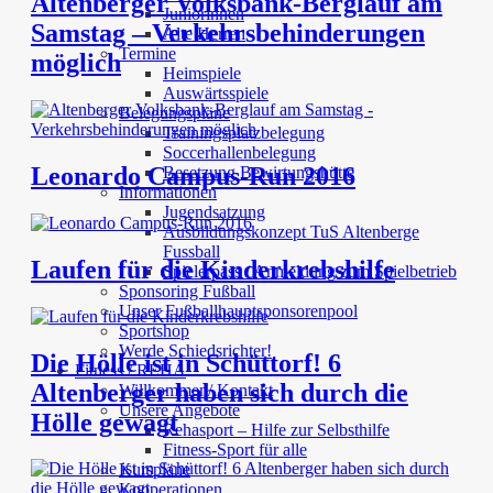
Altenberger Volksbank-Berglauf am
Juniorinnen
Samstag – Verkehrsbehinderungen
Alte Herren
Termine
möglich
Heimspiele
Auswärtsspiele
Belegungspläne
Trainingsplatzbelegung
Soccerhallenbelegung
Leonardo Campus-Run 2016
Besetzung Bewirtungshütte
Informationen
Jugendsatzung
Ausbildungskonzept TuS Altenberge
Fussball
Laufen für die Kinderkrebshilfe
Spielerpass / Anmeldung zum Spielbetrieb
Sponsoring Fußball
Unser Fußballhauptsponsorenpool
Sportshop
Werde Schiedsrichter!
Die Hölle ist in Schüttorf! 6
Fitness / REHA
Altenberger haben sich durch die
Willkommen/ Kontakt
Unsere Angebote
Hölle gewagt
Rehasport – Hilfe zur Selbsthilfe
Fitness-Sport für alle
Kurspläne
Kooperationen