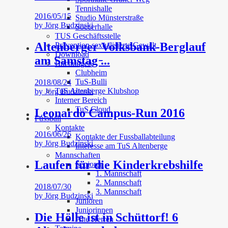
Tennishalle
2016/05/15
Studio Münsterstraße
by
Jörg Budzinski
Soccerhalle
TUS Geschäftsstelle
Altenberger Volksbank-Berglauf
Prävention sexualisierte Gewalt
Download
am Samstag ̵...
Buchungen
Clubheim
TuS-Bulli
2018/08/24
TuS Altenberge Klubshop
by
Jörg Budzinski
Interner Bereich
TuS Cloud
Leonardo Campus-Run 2016
Fussball
Kontakte
2016/06/26
Kontakte der Fussballabteilung
by
Jörg Budzinski
Interesse am TuS Altenberge
Mannschaften
Laufen für die Kinderkrebshilfe
Senioren
1. Mannschaft
2. Mannschaft
2018/07/30
3. Mannschaft
by
Jörg Budzinski
Junioren
Juniorinnen
Die Hölle ist in Schüttorf! 6
Alte Herren