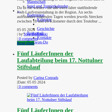
Mannschaft
Spiel und Turnierkalender
Da ist Sie wieder - die alle zwei Jahre stattfindende
…
Kult-Laufveranstaltung in der Region. An sechs
Badminton
aufeinander folgenden Tagen werden jeweils Strecken
Kontakte
zwischen 18 und 26 Kilometer durch den Teutobur ...
Geschichte
05 05 2024
Basketball
| by
Jörg Budzinski
Kontakte
|
0 comments
Taekwon-Do
Read more
Fünf LäuferInnen der
Laufabteilung beim 17. Nottulner
Stiftslauf
Posted by
Carina Conrads
|
Date: 05 05 2024
|
0 comments
Fünf LäuferInnen der