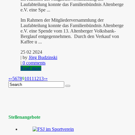
Laufabteilung konnte das Familienbündnis Altenberge
e.V. eine Spe ...
Im Rahmen der Mitgliederversammlung der
Laufabteilung konnte das Familienbündnis Altenberge
e.V. eine Spende vom 13. Altenberger Volksbank-
Berglauf entgegennehmen. Durch den Verkauf von
Kaffee u ...
25 02 2024
| by
Jörg Budzinski
|
0 comments
Read more
«
‹
5
6
7
8
9
10
11
12
13
›
»
Stellenangebote