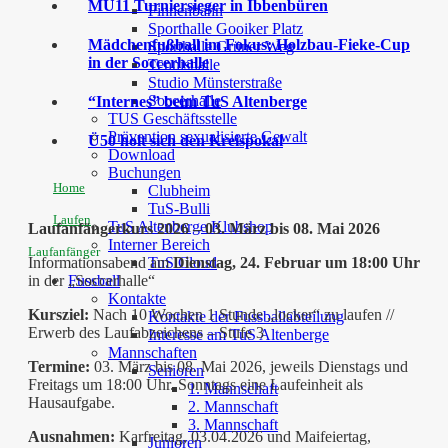
MU11 Turniersieger in Ibbenbüren
Finnenbahn
Sporthalle Gooiker Platz
Mädchenfußball im Fokus: Holzbau-Fieke-Cup
Sporthalle Grüner Weg
in der Soccerhalle
Tennishalle
Studio Münsterstraße
Soccerhalle
“Internes” beim TuS Altenberge
TUS Geschäftsstelle
Prävention sexualisierte Gewalt
Ü50 holt sich den Kreispokal
Download
Buchungen
Home
Clubheim
TuS-Bulli
Laufen
TuS Altenberge Klubshop
Laufanfängerkurs 2026 – 03. März bis 08. Mai 2026
Interner Bereich
Laufanfänger
Informationsabend am
Dienstag, 24. Februar um 18:00 Uhr
TuS Cloud
in der „Soccerhalle“
Fussball
Kontakte
Kursziel:
Nach 10 Wochen 1 Stunde „locker“ zu laufen //
Kontakte der Fussballabteilung
Erwerb des Laufabzeichens – Stufe 3
Interesse am TuS Altenberge
Mannschaften
Termine:
03. März bis 08. Mai 2026, jeweils Dienstags und
Senioren
Freitags um 18:00 Uhr. Sonntags eine Laufeinheit als
1. Mannschaft
Hausaufgabe.
2. Mannschaft
3. Mannschaft
Ausnahmen:
Karfreitag, 03.04.2026 und Maifeiertag,
Junioren