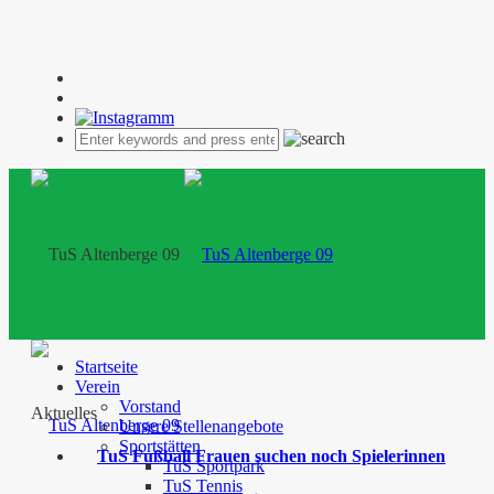
Startseite
Verein
Vorstand
Aktuelles
Unsere Stellenangebote
Sportstätten
TuS Fußball Frauen suchen noch Spielerinnen
TuS Sportpark
TuS Tennis