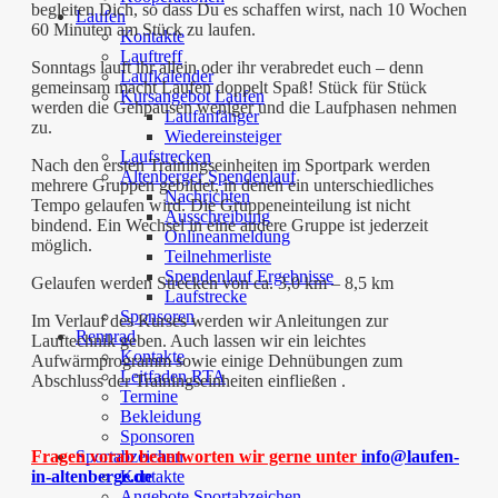
begleiten Dich, so dass Du es schaffen wirst, nach 10 Wochen
Laufen
60 Minuten am Stück zu laufen.
Kontakte
Lauftreff
Sonntags lauft ihr allein oder ihr verabredet euch – denn
Laufkalender
gemeinsam macht Laufen doppelt Spaß! Stück für Stück
Kursangebot Laufen
werden die Gehpausen weniger und die Laufphasen nehmen
Laufanfänger
zu.
Wiedereinsteiger
Laufstrecken
Nach den ersten Trainingseinheiten im Sportpark werden
Altenberger Spendenlauf
mehrere Gruppen gebildet, in denen ein unterschiedliches
Nachrichten
Tempo gelaufen wird. Die Gruppeneinteilung ist nicht
Ausschreibung
bindend. Ein Wechsel in eine andere Gruppe ist jederzeit
Onlineanmeldung
möglich.
Teilnehmerliste
Spendenlauf Ergebnisse
Gelaufen werden Strecken von ca. 3,0 km – 8,5 km
Laufstrecke
Sponsoren
Im Verlauf des Kurses werden wir Anleitungen zur
Rennrad
Lauftechnik geben. Auch lassen wir ein leichtes
Kontakte
Aufwärmprogramm sowie einige Dehnübungen zum
Leitfaden RTA
Abschluss der Trainingseinheiten einfließen .
Termine
Bekleidung
Sponsoren
Fragen vorab beantworten wir gerne unter
info@laufen-
Sportabzeichen
in-altenberge.de
Kontakte
Angebote Sportabzeichen