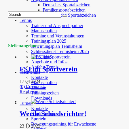
Deutsches Sportabzeichen
Familiensportabzeichen
Norwegische Sportabzeichen
Tennis
Trainer und Ansprechpartner
Mannschaften
Termine und Veranstaltungen
Trainingsplan 2025
Stellenangebote
Bewirtungsplan Tennisheim
Schliessdienst Tennisheim 2025
Geschichte
Angebote und Infos
Anfahrt Tennis
FSJ im Sportverein
Tischtennis
Kontakte
17 04 2024
Mannschaften
(0) Comments
Termine
Read more...
Trainingszeiten
Downloads
Turnen
Kontakte
Werde Schiedsrichter!
Kinderturnen
Sporteln
Bewegungstraining für Erwachsene
23 10 2022