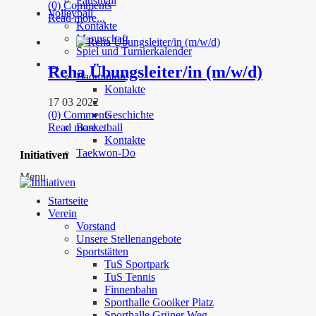
Faustball
(0) Comments
Volleyball
Read more...
Kontakte
Mannschaft
Spiel und Turnierkalender
…
Reha Übungsleiter/in (m/w/d)
Badminton
Kontakte
17 03 2022
(0) Comments
Geschichte
Read more...
Basketball
Kontakte
Taekwon-Do
Initiativen
Menu
Startseite
Verein
Vorstand
Unsere Stellenangebote
Sportstätten
TuS Sportpark
TuS Tennis
Finnenbahn
Sporthalle Gooiker Platz
Sporthalle Grüner Weg