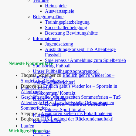
Termine
Heimspiele
Auswärtsspiele
Belegungspläne
Trainingsplatzbelegung
Soccerhallenbelegung
Besetzung Bewirtungshütte
Informationen
Jugendsatzung
Ausbildungskonzept TuS Altenberge
Fussball
Spielerpass / Anmeldung zum Spielbetrieb
Neueste Kommentare
Sponsoring Fußball
Unser Fußballhauptsponsorenpool
Thomas Schreiber
zu
Endlich geht’s wieder los –
Sportshop
Sporteln in Altenberge
Werde Schiedsrichter!
Dimova
zu
Endlich geht’s wieder los – Sporteln in
Fitness / REHA
Altenberge
Willkommen/ Kontakt
Geschäftsstelle Öffnungszeiten Sommerferien – TuS
Unsere Angebote
Altenberge 09
zu
Geschäftsstelle Öffnungszeiten
Rehasport – Hilfe zur Selbsthilfe
Sommerferien
Fitness-Sport für alle
Steppy
zu
A-Junioren ziehen ins Pokalfinale ein
Kurspläne
Bouba
zu
U15.1 gelingt der Rückrundenauftakt!
Kooperationen
Laufen
Wichtiger Hinweis
Kontakte