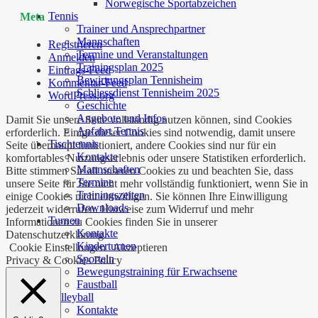
Norwegische Sportabzeichen
Tennis
Meta
Trainer und Ansprechpartner
Mannschaften
Registrieren
Termine und Veranstaltungen
Anmelden
Trainingsplan 2025
Eintrags-Feed
Bewirtungsplan Tennisheim
Kommentar-Feed
Schliessdienst Tennisheim 2025
WordPress.org
Geschichte
Angebote und Infos
Damit Sie unsere Seite vollständig nutzen können, sind Cookies
Anfahrt Tennis
erforderlich. Einige dieser Cookies sind notwendig, damit unsere
Tischtennis
Seite überhaupt funktioniert, andere Cookies sind nur für ein
Kontakte
komfortables Nutzungserlebnis oder unsere Statistiken erforderlich.
Mannschaften
Bitte stimmen Sie all unseren Cookies zu und beachten Sie, dass
Termine
unsere Seite für Sie nicht mehr vollständig funktioniert, wenn Sie in
Trainingszeiten
einige Cookies nicht einwilligen. Sie können Ihre Einwilligung
Downloads
jederzeit widerrufen. Hinweise zum Widerruf und mehr
Turnen
Informationen zu Cookies finden Sie in unserer
Kontakte
Datenschutzerklärung.
Kinderturnen
Cookie Einstellungen
Akzeptieren
Sporteln
Privacy & Cookies Policy
Bewegungstraining für Erwachsene
Faustball
Volleyball
Kontakte