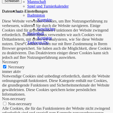
Schließen
Mannschaft
Spiel und Turnierkalender
…
Datenschutz-Einstellungen
Badminton
Kontakte
Diese Website verwendet Cookies, um Ihre Nutzungserfahrung zu
verbessern, während Sie durch die Website navigieren. Einige
Geschichte
Cookies sind für grundlegenden Funktionen der Website zwingend
Basketball
erforderlich. Darüber hinaus verwenden wir auch Cookies von
Kontakte
Drittanbietern, mit denen wir analysieren, wie Sie diese Website
Taekwon-Do
nutzen. Diese Cookies werden nur mit Ihrer Zustimmung in Ihrem
Browser gespeichert. Sie haben auch die Möglichkeit, diese Cookies
zu deaktivieren. Das Deaktivieren einiger dieser Cookies kann sich
jedoch auf Ihre Nutzungserfahrung auswirken.
Necessary
Necessary
immer aktiv
Notwendige Cookies sind unbedingt erforderlich, damit die Website
ordnungsgemäß funktioniert. Diese Kategorie enthält nur Cookies,
die grundlegende Funktionen und Sicherheitsmerkmale der Website
gewährleisten. Diese Cookies speichern keine persönlichen
Informationen.
Non-necessary
Non-necessary
Alle Cookies, die für das Funktionieren der Website nicht zwingend
erforderlich sind und speziell zum Sammeln personenbezogener