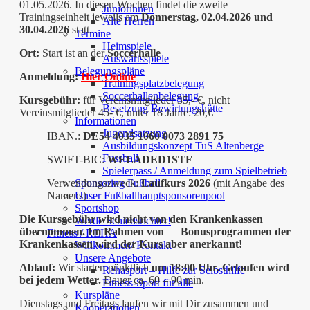
01.05.2026. In diesen Wochen findet die zweite
Juniorinnen
Trainingseinheit jeweils am
Donnerstag, 02.04.2026 und
Alte Herren
30.04.2026
statt.
Termine
Heimspiele
Ort:
Start ist an der
Soccerhalle
Auswärtsspiele
Belegungspläne
Anmeldung:
Hier Online
Trainingsplatzbelegung
Soccerhallenbelegung
Kursgebühr:
für Vereinsmitglieder 35,- €, nicht
Besetzung Bewirtungshütte
Vereinsmitglieder 45- €, unter 18 Jahre: 20,€
Informationen
Jugendsatzung
IBAN.:
DE54 4035 1060 0073 2891 75
Ausbildungskonzept TuS Altenberge
Fussball
SWIFT-BIC:
WELADED1STF
Spielerpass / Anmeldung zum Spielbetrieb
Verwendungszweck:
Laufkurs 2026
(mit Angabe des
Sponsoring Fußball
Namens)
Unser Fußballhauptsponsorenpool
Sportshop
Die Kursgebühr wird nicht von den Krankenkassen
Werde Schiedsrichter!
übernommen. Im Rahmen von
Bonusprogrammen der
Fitness / REHA
Krankenkassen wird der Kurs aber anerkannt!
Willkommen/ Kontakt
Unsere Angebote
Ablauf:
Wir starten pünktlich
um 18:00
Uhr.
Gelaufen wird
Rehasport – Hilfe zur Selbsthilfe
bei jedem
Wetter.
Dauer ca. 60 – 90 min.
Fitness-Sport für alle
Kurspläne
Dienstags und Freitags laufen wir mit Dir zusammen und
Kooperationen