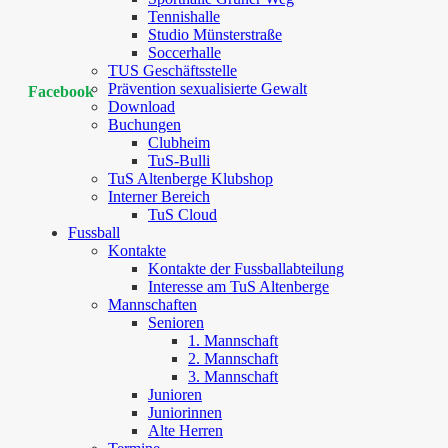
Tennishalle
Studio Münsterstraße
Soccerhalle
TUS Geschäftsstelle
Prävention sexualisierte Gewalt
Facebook
Download
Buchungen
Clubheim
TuS-Bulli
TuS Altenberge Klubshop
Interner Bereich
TuS Cloud
Fussball
Kontakte
Kontakte der Fussballabteilung
Interesse am TuS Altenberge
Mannschaften
Senioren
1. Mannschaft
2. Mannschaft
3. Mannschaft
Junioren
Juniorinnen
Alte Herren