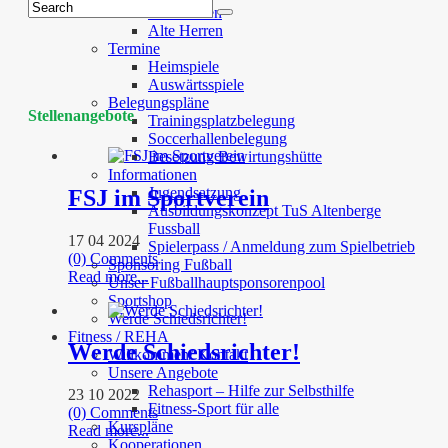
Juniorinnen
Alte Herren
Termine
Heimspiele
Auswärtsspiele
Belegungspläne
Stellenangebote
Trainingsplatzbelegung
Soccerhallenbelegung
Besetzung Bewirtungshütte
Informationen
Jugendsatzung
FSJ im Sportverein
Ausbildungskonzept TuS Altenberge
Fussball
17 04 2024
Spielerpass / Anmeldung zum Spielbetrieb
(0) Comments
Sponsoring Fußball
Read more...
Unser Fußballhauptsponsorenpool
Sportshop
Werde Schiedsrichter!
Fitness / REHA
Werde Schiedsrichter!
Willkommen/ Kontakt
Unsere Angebote
Rehasport – Hilfe zur Selbsthilfe
23 10 2022
Fitness-Sport für alle
(0) Comments
Kurspläne
Read more...
Kooperationen