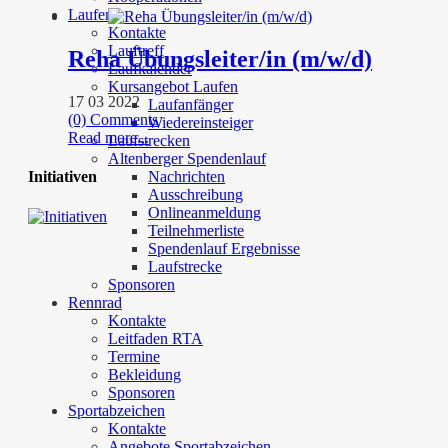
Laufen
Kontakte
Lauftreff
Reha Übungsleiter/in (m/w/d)
Laufkalender
Kursangebot Laufen
17 03 2022
Laufanfänger
(0) Comments
Wiedereinsteiger
Read more...
Laufstrecken
Altenberger Spendenlauf
Nachrichten
Initiativen
Ausschreibung
Onlineanmeldung
Teilnehmerliste
Spendenlauf Ergebnisse
Laufstrecke
Sponsoren
Rennrad
Kontakte
Leitfaden RTA
Termine
Bekleidung
Sponsoren
Sportabzeichen
Kontakte
Angebote Sportabzeichen