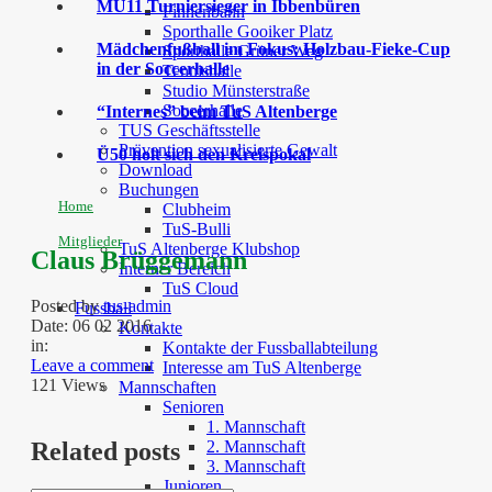
MU11 Turniersieger in Ibbenbüren
Finnenbahn
Sporthalle Gooiker Platz
Mädchenfußball im Fokus: Holzbau-Fieke-Cup
Sporthalle Grüner Weg
in der Soccerhalle
Tennishalle
Studio Münsterstraße
Soccerhalle
“Internes” beim TuS Altenberge
TUS Geschäftsstelle
Prävention sexualisierte Gewalt
Ü50 holt sich den Kreispokal
Download
Buchungen
Home
Clubheim
TuS-Bulli
Mitglieder
TuS Altenberge Klubshop
Claus Brüggemann
Interner Bereich
TuS Cloud
Posted by
tus-admin
Fussball
Date:
06 02 2016
Kontakte
in:
Kontakte der Fussballabteilung
Leave a comment
Interesse am TuS Altenberge
121 Views
Mannschaften
Senioren
1. Mannschaft
2. Mannschaft
Related posts
3. Mannschaft
Junioren