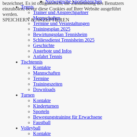
Norwegische Sportabzeichen
bezeichnet. Es ist obligatorisch, die Zustimmung des Benutzers
Tennis
einzuholen, bevor diese Cookies auf Ihrer Website ausgeführt
Trainer und Ansprechpartner
werden.
Mannschaften
SPEICHERN & AKZEPTIEREN
Termine und Veranstaltungen
Trainingsplan 2025
Bewirtungsplan Tennisheim
Schliessdienst Tennisheim 2025
Geschichte
Angebote und Infos
Anfahrt Tennis
Tischtennis
Kontakte
Mannschaften
Termine
Trainingszeiten
Downloads
Turnen
Kontakte
Kinderturnen
Sporteln
Bewegungstraining für Erwachsene
Faustball
Volleyball
Kontakte