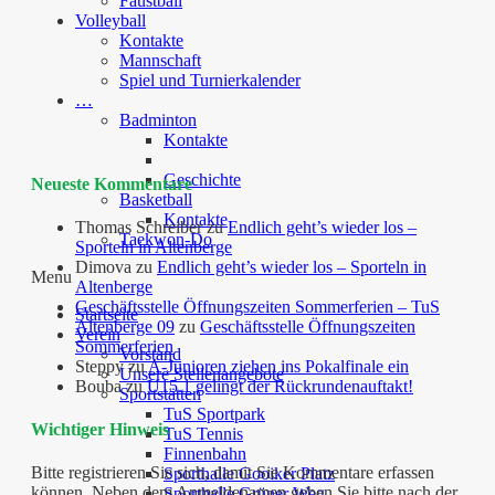
Faustball
Volleyball
Kontakte
Mannschaft
Spiel und Turnierkalender
…
Badminton
Kontakte
Geschichte
Neueste Kommentare
Basketball
Kontakte
Thomas Schreiber
zu
Endlich geht’s wieder los –
Taekwon-Do
Sporteln in Altenberge
Dimova
zu
Endlich geht’s wieder los – Sporteln in
Menu
Altenberge
Geschäftsstelle Öffnungszeiten Sommerferien – TuS
Startseite
Altenberge 09
zu
Geschäftsstelle Öffnungszeiten
Verein
Sommerferien
Vorstand
Steppy
zu
A-Junioren ziehen ins Pokalfinale ein
Unsere Stellenangebote
Bouba
zu
U15.1 gelingt der Rückrundenauftakt!
Sportstätten
TuS Sportpark
Wichtiger Hinweis
TuS Tennis
Finnenbahn
Bitte registrieren Sie sich, damit Sie Kommentare erfassen
Sporthalle Gooiker Platz
können. Neben dem Anmeldenamen geben Sie bitte nach der
Sporthalle Grüner Weg