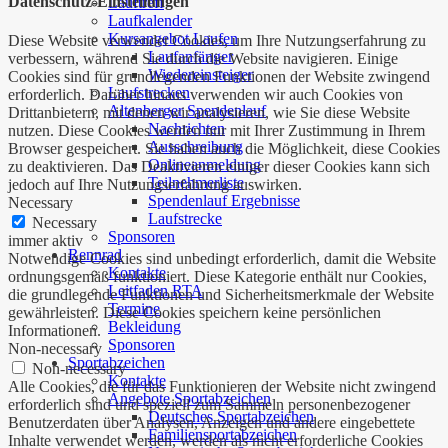
Datenschutz-Einstellungen
Lauftreff
Laufkalender
Kursangebot Laufen
Diese Website verwendet Cookies, um Ihre Nutzungserfahrung zu
Laufanfänger
verbessern, während Sie durch die Website navigieren. Einige
Wiedereinsteiger
Cookies sind für grundlegenden Funktionen der Website zwingend
Laufstrecken
erforderlich. Darüber hinaus verwenden wir auch Cookies von
Altenberger Spendenlauf
Drittanbietern, mit denen wir analysieren, wie Sie diese Website
Nachrichten
nutzen. Diese Cookies werden nur mit Ihrer Zustimmung in Ihrem
Ausschreibung
Browser gespeichert. Sie haben auch die Möglichkeit, diese Cookies
Onlineanmeldung
zu deaktivieren. Das Deaktivieren einiger dieser Cookies kann sich
Teilnehmerliste
jedoch auf Ihre Nutzungserfahrung auswirken.
Spendenlauf Ergebnisse
Necessary
Laufstrecke
Necessary
Sponsoren
immer aktiv
Rennrad
Notwendige Cookies sind unbedingt erforderlich, damit die Website
Kontakte
ordnungsgemäß funktioniert. Diese Kategorie enthält nur Cookies,
Leitfaden RTA
die grundlegende Funktionen und Sicherheitsmerkmale der Website
Termine
gewährleisten. Diese Cookies speichern keine persönlichen
Bekleidung
Informationen.
Sponsoren
Non-necessary
Sportabzeichen
Non-necessary
Kontakte
Alle Cookies, die für das Funktionieren der Website nicht zwingend
Angebote Sportabzeichen
erforderlich sind und speziell zum Sammeln personenbezogener
Deutsches Sportabzeichen
Benutzerdaten über Analysen, Anzeigen und andere eingebettete
Familiensportabzeichen
Inhalte verwendet werden, werden als nicht erforderliche Cookies