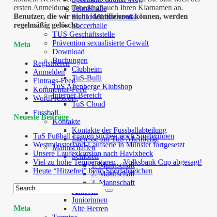
ersten Anmeldung unbedingt auch Ihren Klarnamen an.
Tennishalle
Benutzer, die wir nicht identifizieren können, werden
Studio Münsterstraße
regelmäßig gelöscht.
Soccerhalle
TUS Geschäftsstelle
Prävention sexualisierte Gewalt
Meta
Download
Buchungen
Registrieren
Clubheim
Anmelden
TuS-Bulli
Eintrags-Feed
TuS Altenberge Klubshop
Kommentar-Feed
Interner Bereich
WordPress.org
TuS Cloud
Fussball
Neueste Beiträge
Kontakte
Kontakte der Fussballabteilung
TuS Fußball Frauen suchen noch Spielerinnen
Interesse am TuS Altenberge
Westmünsterland-Laufserie in Münster fortgesetzt
Mannschaften
Unsere Laufexkursion nach Havixbeck
Senioren
Viel zu hohe Temperaturen – Volksbank Cup abgesagt!
1. Mannschaft
Heute “Hitzefrei” beim Sportabzeichen
2. Mannschaft
3. Mannschaft
Junioren
Juniorinnen
Meta
Alte Herren