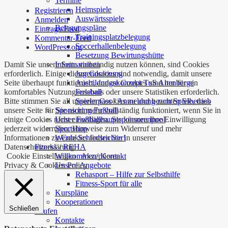
Termine
Heimspiele
Registrieren
Auswärtsspiele
Anmelden
Belegungspläne
Eintrags-Feed
Trainingsplatzbelegung
Kommentar-Feed
Soccerhallenbelegung
WordPress.org
Besetzung Bewirtungshütte
Damit Sie unsere Seite vollständig nutzen können, sind Cookies
Informationen
erforderlich. Einige dieser Cookies sind notwendig, damit unsere
Jugendsatzung
Seite überhaupt funktioniert, andere Cookies sind nur für ein
Ausbildungskonzept TuS Altenberge
komfortables Nutzungserlebnis oder unsere Statistiken erforderlich.
Fussball
Bitte stimmen Sie all unseren Cookies zu und beachten Sie, dass
Spielerpass / Anmeldung zum Spielbetrieb
unsere Seite für Sie nicht mehr vollständig funktioniert, wenn Sie in
Sponsoring Fußball
einige Cookies nicht einwilligen. Sie können Ihre Einwilligung
Unser Fußballhauptsponsorenpool
jederzeit widerrufen. Hinweise zum Widerruf und mehr
Sportshop
Informationen zu Cookies finden Sie in unserer
Werde Schiedsrichter!
Datenschutzerklärung.
Fitness / REHA
Cookie Einstellungen
Akzeptieren
Willkommen/ Kontakt
Privacy & Cookies Policy
Unsere Angebote
Rehasport – Hilfe zur Selbsthilfe
Fitness-Sport für alle
Kurspläne
Kooperationen
Schließen
Laufen
Kontakte