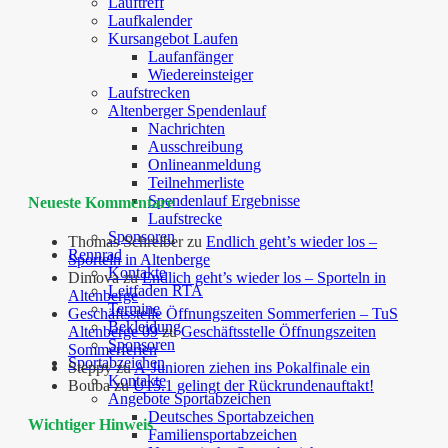
Lauftreff
Laufkalender
Kursangebot Laufen
Laufanfänger
Wiedereinsteiger
Laufstrecken
Altenberger Spendenlauf
Nachrichten
Ausschreibung
Onlineanmeldung
Teilnehmerliste
Spendenlauf Ergebnisse
Neueste Kommentare
Laufstrecke
Sponsoren
Thomas Schreiber
zu
Endlich geht’s wieder los –
Rennrad
Sporteln in Altenberge
Kontakte
Dimova
zu
Endlich geht’s wieder los – Sporteln in
Leitfaden RTA
Altenberge
Termine
Geschäftsstelle Öffnungszeiten Sommerferien – TuS
Bekleidung
Altenberge 09
zu
Geschäftsstelle Öffnungszeiten
Sponsoren
Sommerferien
Sportabzeichen
Steppy
zu
A-Junioren ziehen ins Pokalfinale ein
Kontakte
Bouba
zu
U15.1 gelingt der Rückrundenauftakt!
Angebote Sportabzeichen
Deutsches Sportabzeichen
Wichtiger Hinweis
Familiensportabzeichen