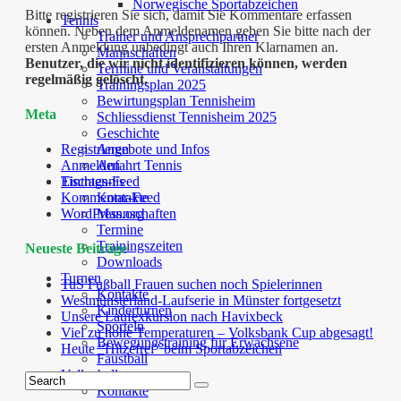
Norwegische Sportabzeichen
Bitte registrieren Sie sich, damit Sie Kommentare erfassen
Tennis
können. Neben dem Anmeldenamen geben Sie bitte nach der
Trainer und Ansprechpartner
ersten Anmeldung unbedingt auch Ihren Klarnamen an.
Mannschaften
Benutzer, die wir nicht identifizieren können, werden
Termine und Veranstaltungen
regelmäßig gelöscht.
Trainingsplan 2025
Bewirtungsplan Tennisheim
Meta
Schliessdienst Tennisheim 2025
Geschichte
Angebote und Infos
Registrieren
Anfahrt Tennis
Anmelden
Tischtennis
Eintrags-Feed
Kontakte
Kommentar-Feed
Mannschaften
WordPress.org
Termine
Trainingszeiten
Neueste Beiträge
Downloads
Turnen
TuS Fußball Frauen suchen noch Spielerinnen
Kontakte
Westmünsterland-Laufserie in Münster fortgesetzt
Kinderturnen
Unsere Laufexkursion nach Havixbeck
Sporteln
Viel zu hohe Temperaturen – Volksbank Cup abgesagt!
Bewegungstraining für Erwachsene
Heute “Hitzefrei” beim Sportabzeichen
Faustball
Volleyball
Kontakte