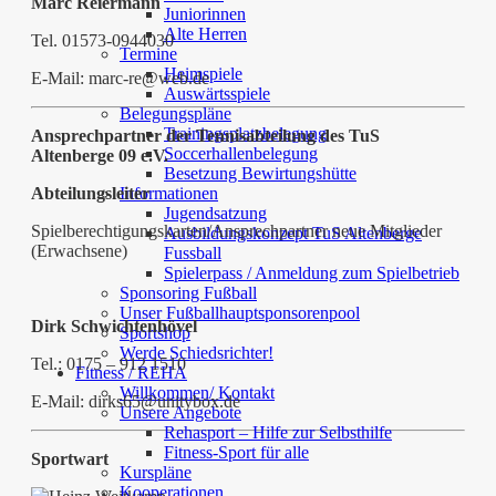
Marc Reiermann
Juniorinnen
Alte Herren
Tel. 01573-0944030
Termine
Heimspiele
E-Mail: marc-re@
web.de
Auswärtsspiele
Belegungspläne
Trainingsplatzbelegung
Ansprechpartner der Tennisabteilung des TuS
Soccerhallenbelegung
Altenberge 09 e.V.
Besetzung Bewirtungshütte
Abteilungsleiter
Informationen
Jugendsatzung
Spielberechtigungskarten/Ansprechpartner neue Mitglieder
Ausbildungskonzept TuS Altenberge
(Erwachsene)
Fussball
Spielerpass / Anmeldung zum Spielbetrieb
Sponsoring Fußball
Unser Fußballhauptsponsorenpool
Dirk Schwichtenhövel
Sportshop
Werde Schiedsrichter!
Tel.: 0175 – 912 1510
Fitness / REHA
Willkommen/ Kontakt
E-Mail: dirks65@unitybox.de
Unsere Angebote
Rehasport – Hilfe zur Selbsthilfe
Fitness-Sport für alle
Sportwart
Kurspläne
Kooperationen