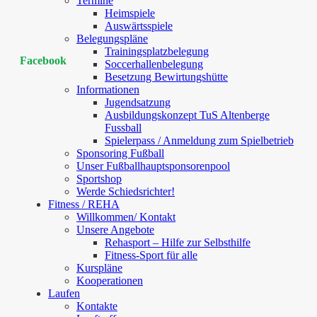
Termine
Heimspiele
Auswärtsspiele
Belegungspläne
Trainingsplatzbelegung
Facebook
Soccerhallenbelegung
Besetzung Bewirtungshütte
Informationen
Jugendsatzung
Ausbildungskonzept TuS Altenberge
Fussball
Spielerpass / Anmeldung zum Spielbetrieb
Sponsoring Fußball
Unser Fußballhauptsponsorenpool
Sportshop
Werde Schiedsrichter!
Fitness / REHA
Willkommen/ Kontakt
Unsere Angebote
Rehasport – Hilfe zur Selbsthilfe
Fitness-Sport für alle
Kurspläne
Kooperationen
Laufen
Kontakte