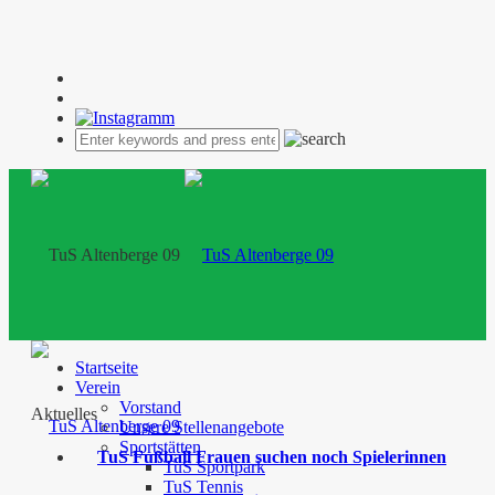
Startseite
Verein
Vorstand
Aktuelles
Unsere Stellenangebote
Sportstätten
TuS Fußball Frauen suchen noch Spielerinnen
TuS Sportpark
TuS Tennis