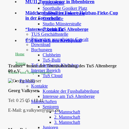
MU11 Turniersieger in Ibbenbüren
Finnenbahn
Sporthalle Gooiker Platz
Mädchenfußball im Fokus: Holzbau-Fieke-Cup
Sporthalle Grüner Weg
in der Soccerhalle
Tennishalle
Studio Münsterstraße
Soccerhalle
“Internes” beim TuS Altenberge
TUS Geschäftsstelle
Prävention sexualisierte Gewalt
Ü50 holt sich den Kreispokal
Download
Buchungen
Home
Clubheim
TuS-Bulli
Tennis
TuS Altenberge Klubshop
Trainer* innen der Tennisabteilung des TuS Altenberge
Interner Bereich
09 e.V.
Trainer und Ansprechpartner
TuS Cloud
Fussball
Kontakte
Georg Valkyser
Kontakte der Fussballabteilung
Interesse am TuS Altenberge
Tel: 0 25 05 / 18 41
Mannschaften
Senioren
E-Mail: g.valkyser@gmx.de
1. Mannschaft
2. Mannschaft
3. Mannschaft
Junioren