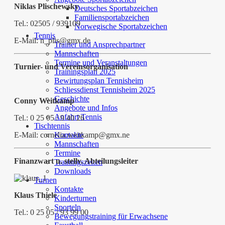
Niklas Plischewsky
Deutsches Sportabzeichen
Familiensportabzeichen
Tel.: 02505 / 939109
Norwegische Sportabzeichen
Tennis
E-Mail: n_plis@gmx.de
Trainer und Ansprechpartner
Mannschaften
Termine und Veranstaltungen
Turnier- und Vereinsorganisation
Trainingsplan 2025
Bewirtungsplan Tennisheim
Schliessdienst Tennisheim 2025
Geschichte
Conny Weitkamp
Angebote und Infos
Anfahrt Tennis
Tel.: 0 25 05 / 9 40 26
Tischtennis
E-Mail: cornelia.weitkamp@gmx.ne
Kontakte
Mannschaften
Termine
Finanzwart u. stellv. Abteilungsleiter
Trainingszeiten
Downloads
Turnen
Kontakte
Klaus Thiele
Kinderturnen
Sporteln
Tel.: 0 25 05 / 93 99 00
Bewegungstraining für Erwachsene