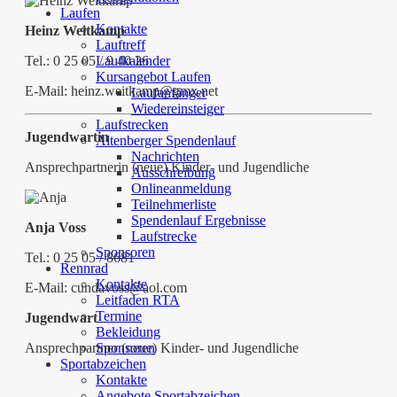
Laufen
Kontakte
Heinz Weitkamp
Lauftreff
Tel.: 0 25 05 / 9 40 26
Laufkalender
Kursangebot Laufen
E-Mail: heinz.weitkamp@gmx.net
Laufanfänger
Wiedereinsteiger
Laufstrecken
Jugendwartin
Altenberger Spendenlauf
Nachrichten
Ansprechpartnerin (neue) Kinder- und Jugendliche
Ausschreibung
Onlineanmeldung
Teilnehmerliste
Spendenlauf Ergebnisse
Anja Voss
Laufstrecke
Sponsoren
Tel.: 0 25 05 / 8681
Rennrad
Kontakte
E-Mail: cundavoss@aol.com
Leitfaden RTA
Termine
Jugendwart
Bekleidung
Ansprechpartner (neue) Kinder- und Jugendliche
Sponsoren
Sportabzeichen
Kontakte
Angebote Sportabzeichen