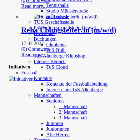
(0) Comments
Tennishalle
Read more...
Studio Münsterstraße
Soccerhalle
TUS Geschäftsstelle
Prävention sexualisierte Gewalt
Reha Übungsleiter/in (m/w/d)
Download
Buchungen
17 03 2022
Clubheim
(0) Comments
TuS-Bulli
Read more...
TuS Altenberge Klubshop
Interner Bereich
Initiativen
TuS Cloud
Fussball
Kontakte
Kontakte der Fussballabteilung
Interesse am TuS Altenberge
Mannschaften
Senioren
1. Mannschaft
2. Mannschaft
3. Mannschaft
Junioren
Juniorinnen
Alte Herren