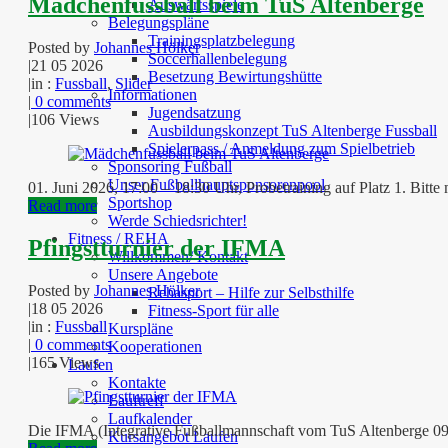
Mädchenfussball beim TuS Altenberge
Auswärtsspiele
Belegungspläne
Trainingsplatzbelegung
Posted by
Johannes Hölker
Soccerhallenbelegung
|
21 05 2026
Besetzung Bewirtungshütte
|
in :
Fussball
,
Slider
Informationen
|
0 comments
Jugendsatzung
|
106 Views
Ausbildungskonzept TuS Altenberge Fussball
Spielerpass / Anmeldung zum Spielbetrieb
Sponsoring Fußball
Unser Fußballhauptsponsorenpool
01. Juni 2026, 17:00 – 18:30 Uhr, Probetraining auf Platz 1. Bitt
Sportshop
Read more
Werde Schiedsrichter!
Fitness / REHA
Pfingstturnier der IFMA
Willkommen/ Kontakt
Unsere Angebote
Posted by
Johannes Hölker
Rehasport – Hilfe zur Selbsthilfe
|
18 05 2026
Fitness-Sport für alle
|
in :
Fussball
Kurspläne
|
0 comments
Kooperationen
|
165 Views
Laufen
Kontakte
Lauftreff
Laufkalender
Die IFMA (Integrative Fußballmannschaft vom TuS Altenberge 09) l
Kursangebot Laufen