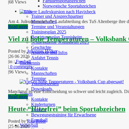
Familiensportabzeichen
|
68 Views
Norwegische Sportabzeichen
Tennis
Trainer und Ansprechpartner
Mannschaften
Am 4. Juli unternahm die Laufabteilung des TuS Altenberge ihre 
Termine und Veranstaltungen
Read more
Trainingsplan 2025
Bewirtungsplan Tennisheim
Viel zu hohe Temperaturen – Volksbank 
Schliessdienst Tennisheim 2025
Geschichte
Posted by
Johannes Hölker
Angebote und Infos
|
26 06 2026
Anfahrt Tennis
|
in :
Fussball
Tischtennis
|
0 comments
Kontakte
|
96 Views
Mannschaften
Termine
Trainingszeiten
Downloads
Manchmal ist eine Entscheidung so schwer und leicht zugleich. Di
Turnen
Read more
Kontakte
Kinderturnen
Heute “Hitzefrei” beim Sportabzeichen
Sporteln
Bewegungstraining für Erwachsene
Faustball
Posted by
Rita Breer
Volleyball
|
25 06 2026