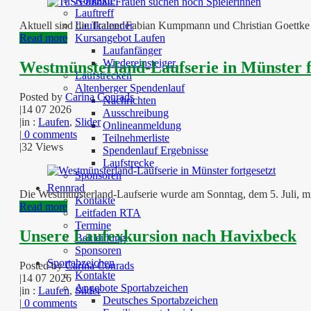
Kontakte
Lauftreff
Laufkalender
Aktuell sind die Trainer Fabian Kumpmann und Christian Goettke 
Kursangebot Laufen
Read more
Laufanfänger
Wiedereinsteiger
Westmünsterland-Laufserie in Münster f
Laufstrecken
Altenberger Spendenlauf
Posted by
Carina Conrads
Nachrichten
|
14 07 2026
Ausschreibung
|
in :
Laufen
,
Slider
Onlineanmeldung
|
0 comments
Teilnehmerliste
|
32 Views
Spendenlauf Ergebnisse
Laufstrecke
Sponsoren
Rennrad
Die Westmünsterland-Laufserie wurde am Sonntag, dem 5. Juli, mi
Kontakte
Read more
Leitfaden RTA
Termine
Unsere Laufexkursion nach Havixbeck
Bekleidung
Sponsoren
Sportabzeichen
Posted by
Carina Conrads
Kontakte
|
14 07 2026
Angebote Sportabzeichen
|
in :
Laufen
,
Slider
Deutsches Sportabzeichen
|
0 comments