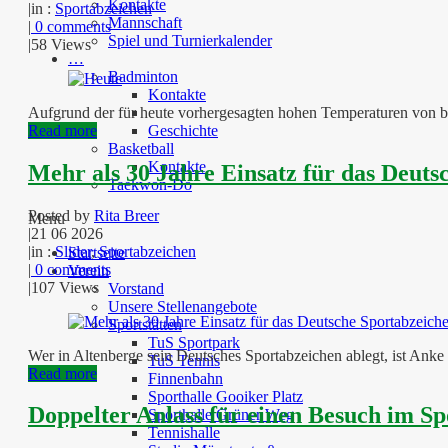
Kontakte
|
in :
Sportabzeichen
Mannschaft
|
0 comments
Spiel und Turnierkalender
|
58 Views
…
Badminton
Kontakte
Aufgrund der für heute vorhergesagten hohen Temperaturen von bis
Read more
Geschichte
Basketball
Kontakte
Mehr als 30 Jahre Einsatz für das Deut
Taekwon-Do
Posted by
Rita Breer
Menu
|
21 06 2026
|
in :
Slider
,
Sportabzeichen
Startseite
|
0 comments
Verein
|
107 Views
Vorstand
Unsere Stellenangebote
Sportstätten
TuS Sportpark
Wer in Altenberge sein Deutsches Sportabzeichen ablegt, ist Anke 
TuS Tennis
Read more
Finnenbahn
Sporthalle Gooiker Platz
Doppelter Anlass für einen Besuch im S
Sporthalle Grüner Weg
Tennishalle