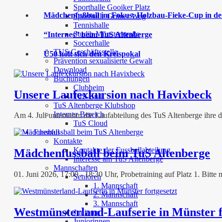
Sporthalle Gooiker Platz
Mädchenfußball im Fokus: Holzbau-Fieke-Cup in der
Sporthalle Grüner Weg
Tennishalle
Studio Münsterstraße
“Internes” beim TuS Altenberge
Soccerhalle
TUS Geschäftsstelle
Ü50 holt sich den Kreispokal
Prävention sexualisierte Gewalt
Download
Buchungen
Clubheim
Unsere Laufexkursion nach Havixbeck
TuS-Bulli
TuS Altenberge Klubshop
Interner Bereich
Am 4. Juli unternahm die Laufabteilung des TuS Altenberge ihre d
TuS Cloud
Fussball
Kontakte
Kontakte der Fussballabteilung
Mädchenfussball beim TuS Altenberge
Interesse am TuS Altenberge
Mannschaften
01. Juni 2026, 17:00 - 18:30 Uhr, Probetraining auf Platz 1. Bit
Senioren
1. Mannschaft
2. Mannschaft
3. Mannschaft
Westmünsterland-Laufserie in Münster f
Junioren
Juniorinnen