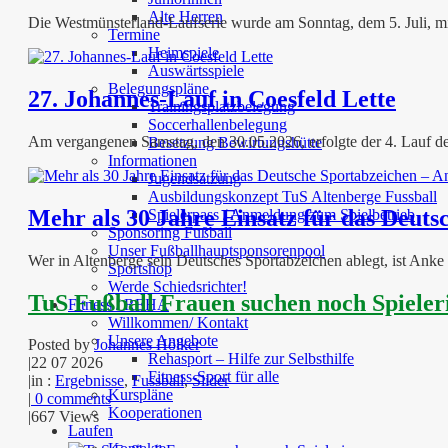
Alte Herren
Die Westmünsterland-Laufserie wurde am Sonntag, dem 5. Juli, mi
Termine
Heimspiele
Auswärtsspiele
Belegungspläne
27. Johannes-Lauf in Coesfeld Lette
Trainingsplatzbelegung
Soccerhallenbelegung
Am vergangenen Samstag, den 30.05.2026, erfolgte der 4. Lauf de
Besetzung Bewirtungshütte
Informationen
Jugendsatzung
Ausbildungskonzept TuS Altenberge Fussball
Mehr als 30 Jahre Einsatz für das Deut
Spielerpass / Anmeldung zum Spielbetrieb
Sponsoring Fußball
Unser Fußballhauptsponsorenpool
Wer in Altenberge sein Deutsches Sportabzeichen ablegt, ist Anke
Sportshop
Werde Schiedsrichter!
TuS Fußball Frauen suchen noch Spieler
Fitness / REHA
Willkommen/ Kontakt
Unsere Angebote
Posted by
Johannes Hölker
Rehasport – Hilfe zur Selbsthilfe
|
22 07 2026
Fitness-Sport für alle
|
in :
Ergebnisse
,
Fussball
,
Slider
Kurspläne
|
0 comments
Kooperationen
|
667 Views
Laufen