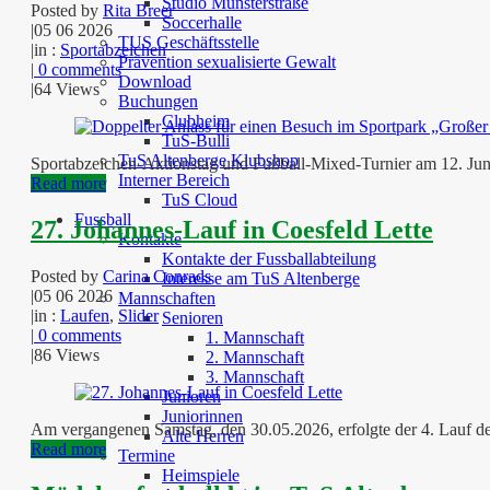
Studio Münsterstraße
Posted by
Rita Breer
Soccerhalle
|
05 06 2026
TUS Geschäftsstelle
|
in :
Sportabzeichen
Prävention sexualisierte Gewalt
|
0 comments
Download
|
64 Views
Buchungen
Clubheim
TuS-Bulli
TuS Altenberge Klubshop
Sportabzeichen-Aktionstag und Fußball-Mixed-Turnier am 12. Juni
Interner Bereich
Read more
TuS Cloud
Fussball
27. Johannes-Lauf in Coesfeld Lette
Kontakte
Kontakte der Fussballabteilung
Posted by
Carina Conrads
Interesse am TuS Altenberge
|
05 06 2026
Mannschaften
|
in :
Laufen
,
Slider
Senioren
|
0 comments
1. Mannschaft
|
86 Views
2. Mannschaft
3. Mannschaft
Junioren
Juniorinnen
Am vergangenen Samstag, den 30.05.2026, erfolgte der 4. Lauf de
Alte Herren
Read more
Termine
Heimspiele