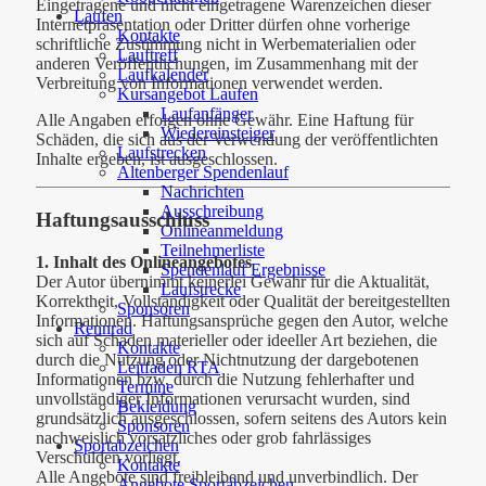
Eingetragene und nicht eingetragene Warenzeichen dieser
Laufen
Internetpräsentation oder Dritter dürfen ohne vorherige
Kontakte
schriftliche Zustimmung nicht in Werbematerialien oder
Lauftreff
anderen Veröffentlichungen, im Zusammenhang mit der
Laufkalender
Verbreitung von Informationen verwendet werden.
Kursangebot Laufen
Laufanfänger
Alle Angaben erfolgen ohne Gewähr. Eine Haftung für
Wiedereinsteiger
Schäden, die sich aus der Verwendung der veröffentlichten
Laufstrecken
Inhalte ergeben, ist ausgeschlossen.
Altenberger Spendenlauf
Nachrichten
Ausschreibung
Haftungsausschluss
Onlineanmeldung
Teilnehmerliste
1. Inhalt des Onlineangebotes
Spendenlauf Ergebnisse
Der Autor übernimmt keinerlei Gewähr für die Aktualität,
Laufstrecke
Korrektheit, Vollständigkeit oder Qualität der bereitgestellten
Sponsoren
Informationen. Haftungsansprüche gegen den Autor, welche
Rennrad
sich auf Schäden materieller oder ideeller Art beziehen, die
Kontakte
durch die Nutzung oder Nichtnutzung der dargebotenen
Leitfaden RTA
Informationen bzw. durch die Nutzung fehlerhafter und
Termine
unvollständiger Informationen verursacht wurden, sind
Bekleidung
grundsätzlich ausgeschlossen, sofern seitens des Autors kein
Sponsoren
nachweislich vorsätzliches oder grob fahrlässiges
Sportabzeichen
Verschulden vorliegt.
Kontakte
Alle Angebote sind freibleibend und unverbindlich. Der
Angebote Sportabzeichen