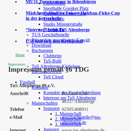
MU11 Turniersieger in Ibbenbüren
Finnenbahn
Sporthalle Gooiker Platz
Mädchenfußball im Fokus: Holzbau-Fieke-Cup
Sporthalle Grüner Weg
in der Soccerhalle
Tennishalle
Studio Münsterstraße
Soccerhalle
“Internes” beim TuS Altenberge
TUS Geschäftsstelle
Prävention sexualisierte Gewalt
Ü50 holt sich den Kreispokal
Download
Buchungen
Home
Clubheim
TuS-Bulli
Impressum
TuS Altenberge Klubshop
Impressum gemäß §6 TDG
Interner Bereich
TuS Cloud
Fussball
TuS Altenberge 09 e.V.
Kontakte
Kontakte der Fussballabteilung
Anschrift
Postfach 1156
Interesse am TuS Altenberge
48337 Altenberge
Mannschaften
Senioren
Telefon
02505/408911
1. Mannschaft
e-Mail
geschaeftsstelle@tus-
2. Mannschaft
altenberge.de
3. Mannschaft
Junioren
Internet
www.tus-altenberge.de