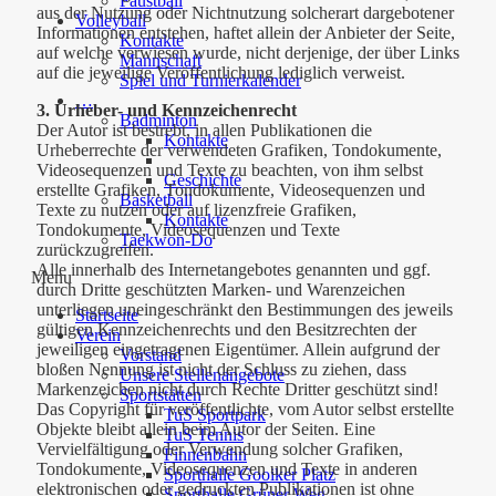
Faustball
aus der Nutzung oder Nichtnutzung solcherart dargebotener
Volleyball
Informationen entstehen, haftet allein der Anbieter der Seite,
Kontakte
auf welche verwiesen wurde, nicht derjenige, der über Links
Mannschaft
auf die jeweilige Veröffentlichung lediglich verweist.
Spiel und Turnierkalender
…
3. Urheber- und Kennzeichenrecht
Badminton
Der Autor ist bestrebt, in allen Publikationen die
Kontakte
Urheberrechte der verwendeten Grafiken, Tondokumente,
Videosequenzen und Texte zu beachten, von ihm selbst
Geschichte
erstellte Grafiken, Tondokumente, Videosequenzen und
Basketball
Texte zu nutzen oder auf lizenzfreie Grafiken,
Kontakte
Tondokumente, Videosequenzen und Texte
Taekwon-Do
zurückzugreifen.
Alle innerhalb des Internetangebotes genannten und ggf.
Menu
durch Dritte geschützten Marken- und Warenzeichen
unterliegen uneingeschränkt den Bestimmungen des jeweils
Startseite
gültigen Kennzeichenrechts und den Besitzrechten der
Verein
jeweiligen eingetragenen Eigentümer. Allein aufgrund der
Vorstand
bloßen Nennung ist nicht der Schluss zu ziehen, dass
Unsere Stellenangebote
Markenzeichen nicht durch Rechte Dritter geschützt sind!
Sportstätten
Das Copyright für veröffentlichte, vom Autor selbst erstellte
TuS Sportpark
Objekte bleibt allein beim Autor der Seiten. Eine
TuS Tennis
Vervielfältigung oder Verwendung solcher Grafiken,
Finnenbahn
Tondokumente, Videosequenzen und Texte in anderen
Sporthalle Gooiker Platz
elektronischen oder gedruckten Publikationen ist ohne
Sporthalle Grüner Weg