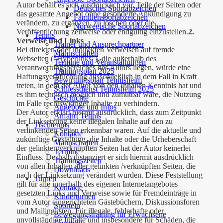
Autor behält es sich ausdrücklich vor, Teile der Seiten oder
Deutsches Sportabzeichen
das gesamte Angebot ohne gesonderte Ankündigung zu
Familiensportabzeichen
verändern, zu ergänzen, zu löschen oder die
Norwegische Sportabzeichen
Veröffentlichung zeitweise oder endgültig einzustellen.
2.
Tennis
Verweise und Links
Trainer und Ansprechpartner
Bei direkten oder indirekten Verweisen auf fremde
Mannschaften
Webseiten (“Hyperlinks”), die außerhalb des
Termine und Veranstaltungen
Verantwortungsbereiches des Autors liegen, würde eine
Trainingsplan 2025
Haftungsverpflichtung ausschließlich in dem Fall in Kraft
Bewirtungsplan Tennisheim
treten, in dem der Autor von den Inhalten Kenntnis hat und
Schliessdienst Tennisheim 2025
es ihm technisch möglich und zumutbar wäre, die Nutzung
Geschichte
im Falle rechtswidriger Inhalte zu verhindern.
Angebote und Infos
Der Autor erklärt hiermit ausdrücklich, dass zum Zeitpunkt
Anfahrt Tennis
der Linksetzung keine illegalen Inhalte auf den zu
Tischtennis
verlinkenden Seiten erkennbar waren. Auf die aktuelle und
Kontakte
zukünftige Gestaltung, die Inhalte oder die Urheberschaft
Mannschaften
der gelinkten/verknüpften Seiten hat der Autor keinerlei
Termine
Einfluss. Deshalb distanziert er sich hiermit ausdrücklich
Trainingszeiten
von allen Inhalten aller gelinkten /verknüpften Seiten, die
Downloads
nach der Linksetzung verändert wurden. Diese Feststellung
Turnen
gilt für alle innerhalb des eigenen Internetangebotes
Kontakte
gesetzten Links und Verweise sowie für Fremdeinträge in
Kinderturnen
vom Autor eingerichteten Gästebüchern, Diskussionsforen
Sporteln
und Mailinglisten. Für illegale, fehlerhafte oder
Bewegungstraining für Erwachsene
unvollständige Inhalte und insbesondere für Schäden, die