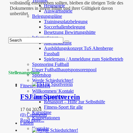
Termine
vollständig entsprechen sollten, bleiben die übrigen Teile des
Heimspiele
Dokumentes in ihrem Inhalt und ihrer Gültigkeit davon
Auswärtsspiele
unberührt.
Belegungspläne
Trainingsplatzbelegung
Soccerhallenbelegung
Besetzung Bewirtungshütte
Informationen
Jugendsatzung
Ausbildungskonzept TuS Altenberge
Fussball
Spielerpass / Anmeldung zum Spielbetrieb
Sponsoring Fußball
Unser Fußballhauptsponsorenpool
Stellenangebote
Sportshop
Werde Schiedsrichter!
Fitness / REHA
Willkommen/ Kontakt
FSJ im Sportverein
Unsere Angebote
Rehasport – Hilfe zur Selbsthilfe
Fitness-Sport für alle
17 04 2024
Kurspläne
(0) Comments
Kooperationen
Read more...
Laufen
Kontakte