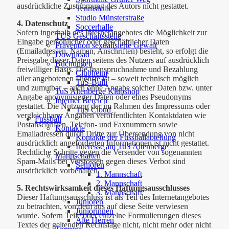
ausdrückliche Zustimmung des Autors nicht gestattet.
Tennishalle
Studio Münsterstraße
4. Datenschutz
Soccerhalle
Sofern innerhalb des Internetangebotes die Möglichkeit zur
TUS Geschäftsstelle
Eingabe persönlicher oder geschäftlicher Daten
Prävention sexualisierte Gewalt
(Emailadressen, Namen, Anschriften) besteht, so erfolgt die
Download
Preisgabe dieser Daten seitens des Nutzers auf ausdrücklich
Buchungen
freiwilliger Basis. Die Inanspruchnahme und Bezahlung
Clubheim
aller angebotenen Dienste ist – soweit technisch möglich
TuS-Bulli
und zumutbar – auch ohne Angabe solcher Daten bzw. unter
TuS Altenberge Klubshop
Angabe anonymisierter Daten oder eines Pseudonyms
Interner Bereich
gestattet. Die Nutzung der im Rahmen des Impressums oder
TuS Cloud
vergleichbarer Angaben veröffentlichten Kontaktdaten wie
Fussball
Postanschriften, Telefon- und Faxnummern sowie
Kontakte
Emailadressen durch Dritte zur Übersendung von nicht
Kontakte der Fussballabteilung
ausdrücklich angeforderten Informationen ist nicht gestattet.
Interesse am TuS Altenberge
Rechtliche Schritte gegen die Versender von sogenannten
Mannschaften
Spam-Mails bei Verstössen gegen dieses Verbot sind
Senioren
ausdrücklich vorbehalten.
1. Mannschaft
2. Mannschaft
5. Rechtswirksamkeit dieses Haftungsausschlusses
3. Mannschaft
Dieser Haftungsausschluss ist als Teil des Internetangebotes
Junioren
zu betrachten, von dem aus auf diese Seite verwiesen
Juniorinnen
wurde. Sofern Teile oder einzelne Formulierungen dieses
Alte Herren
Textes der geltenden Rechtslage nicht, nicht mehr oder nicht