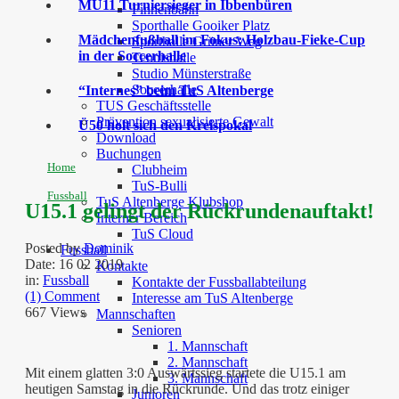
MU11 Turniersieger in Ibbenbüren
Finnenbahn
Sporthalle Gooiker Platz
Mädchenfußball im Fokus: Holzbau-Fieke-Cup
Sporthalle Grüner Weg
in der Soccerhalle
Tennishalle
Studio Münsterstraße
Soccerhalle
“Internes” beim TuS Altenberge
TUS Geschäftsstelle
Prävention sexualisierte Gewalt
Ü50 holt sich den Kreispokal
Download
Buchungen
Home
Clubheim
TuS-Bulli
Fussball
TuS Altenberge Klubshop
U15.1 gelingt der Rückrundenauftakt!
Interner Bereich
TuS Cloud
Posted by
Dominik
Fussball
Date:
16 02 2019
Kontakte
in:
Fussball
Kontakte der Fussballabteilung
(1) Comment
Interesse am TuS Altenberge
667 Views
Mannschaften
Senioren
1. Mannschaft
2. Mannschaft
Mit einem glatten 3:0 Auswärtssieg startete die U15.1 am
3. Mannschaft
heutigen Samstag in die Rückrunde. Und das trotz einiger
Junioren