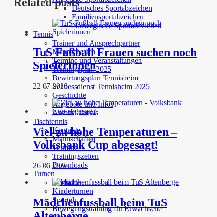
Related posts
Deutsches Sportabzeichen
Familiensportabzeichen
Norwegische Sportabzeichen
Tennis
Trainer und Ansprechpartner
TuS Fußball Frauen suchen noch
Mannschaften
Termine und Veranstaltungen
Spielerinnen
Trainingsplan 2025
Bewirtungsplan Tennisheim
22 07 2026
Schliessdienst Tennisheim 2025
Geschichte
Angebote und Infos
Anfahrt Tennis
Tischtennis
Viel zu hohe Temperaturen –
Kontakte
Mannschaften
Volksbank Cup abgesagt!
Termine
Trainingszeiten
Downloads
26 06 2026
Turnen
Kontakte
Kinderturnen
Sporteln
Mädchenfussball beim TuS
Bewegungstraining für Erwachsene
Altenberge