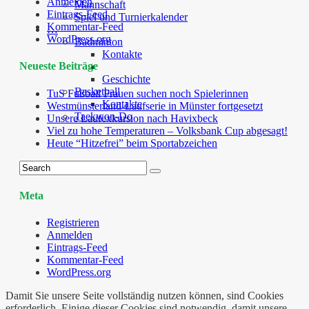
Anmelden
Mannschaft
Eintrags-Feed
Spiel und Turnierkalender
Kommentar-Feed
…
WordPress.org
Badminton
Kontakte
Neueste Beiträge
Geschichte
Basketball
TuS Fußball Frauen suchen noch Spielerinnen
Kontakte
Westmünsterland-Laufserie in Münster fortgesetzt
Taekwon-Do
Unsere Laufexkursion nach Havixbeck
Viel zu hohe Temperaturen – Volksbank Cup abgesagt!
Heute “Hitzefrei” beim Sportabzeichen
Meta
Registrieren
Anmelden
Eintrags-Feed
Kommentar-Feed
WordPress.org
Damit Sie unsere Seite vollständig nutzen können, sind Cookies
erforderlich. Einige dieser Cookies sind notwendig, damit unsere