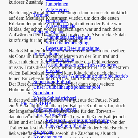
kurioser Zustände.
Juniorinnen
Alte Herren
Nach langer Anfahrt nach Mettingen fand man sich pünktlich
Termine
auf dem Mettinger Kunstrasen wieder, um dort die ersten
Heimspiele
Rückrundenpunkte zu holen. Nicht mit von der Partie war
Auswärtsspiele
Niklas, der schon vorher angeschlagen war und nach dem
Belegungspläne
Aufwärmen den Daumen nach unten gab. Also rückte Salah
Trainingsplatzbelegung
kurzfristig für ihn in die Startformation.
Soccerhallenbelegung
Besetzung Bewirtungshütte
Nach 8 Minuten dezimierten wir uns dann auch noch selber,
Informationen
als Cons im Luftzweikampf Marvin an der Stirn traf und
Jugendsatzung
dieser mit einer triefenden Platzwunde das Feld verlassen
Ausbildungskonzept TuS Altenberge
musste. Trotz dieser Zwischenfälle agierte der TuS aus extrem
Fussball
vielen Ballbesitzphasen und kam folgerichtig nach einer
Spielerpass / Anmeldung zum Spielbetrieb
feinen Einzelleistung von Theo zum Führungstreffer (14.).
Sponsoring Fußball
Der Rest der ersten Halbzeit verlief dann ohne weitere
Unser Fußballhauptsponsorenpool
Höhepunkte.
Sportshop
Werde Schiedsrichter!
In der zweiten Hälfte kamen wir gut aus der Pause. Nach
Fitness / REHA
einer Ecke lupfte Jonathan den Ball per Kopf aufs Tor, doch
Willkommen/ Kontakt
der langsame Ball war sichere Beute für den Torwart –
Unsere Angebote
dachten zumindestens alle. Der Torwart ließ den Ball jedoch
Rehasport – Hilfe zur Selbsthilfe
fallen und er landete wohl deutlich hinter der Linie. Von der
Fitness-Sport für alle
Trainerbank schwer zu erkennen und auch der Schiedsrichter
Kurspläne
ließ weiterlaufen. Doch sowohl die Zuschauer, als auch
Kooperationen