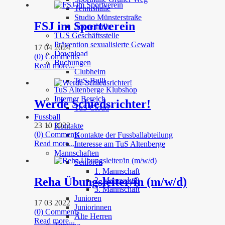
Tennishalle
Studio Münsterstraße
FSJ im Sportverein
Soccerhalle
TUS Geschäftsstelle
Prävention sexualisierte Gewalt
17 04 2024
Download
(0) Comments
Buchungen
Read more...
Clubheim
TuS-Bulli
TuS Altenberge Klubshop
Interner Bereich
Werde Schiedsrichter!
TuS Cloud
Fussball
23 10 2022
Kontakte
(0) Comments
Kontakte der Fussballabteilung
Read more...
Interesse am TuS Altenberge
Mannschaften
Senioren
1. Mannschaft
Reha Übungsleiter/in (m/w/d)
2. Mannschaft
3. Mannschaft
Junioren
17 03 2022
Juniorinnen
(0) Comments
Alte Herren
Read more...