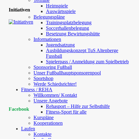
Termine
Heimspiele
Initiativen
Auswärtsspiele
Belegungspläne
Trainingsplatzbelegung
Soccerhallenbelegung
Besetzung Bewirtungshütte
Informationen
Jugendsatzung
Ausbildungskonzept TuS Altenberge
Fussball
Spielerpass / Anmeldung zum Spielbetrieb
Sponsoring Fußball
Unser Fußballhauptsponsorenpool
Sportshop
Werde Schiedsrichter!
Fitness / REHA
Willkommen/ Kontakt
Unsere Angebote
Rehasport – Hilfe zur Selbsthilfe
Facebook
Fitness-Sport für alle
Kurspläne
Kooperationen
Laufen
Kontakte