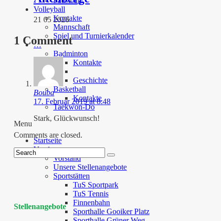
Faustball
Volleyball
Kontakte
21 05 2026
Mannschaft
Spiel und Turnierkalender
1 Comment
…
Badminton
Kontakte
Geschichte
Basketball
Bouba
Kontakte
17. Februar 2019 at 8:48
Taekwon-Do
Stark, Glückwunsch!
Menu
Comments are closed.
Startseite
Verein
Vorstand
Unsere Stellenangebote
Sportstätten
TuS Sportpark
TuS Tennis
Finnenbahn
Stellenangebote
Sporthalle Gooiker Platz
Sporthalle Grüner Weg