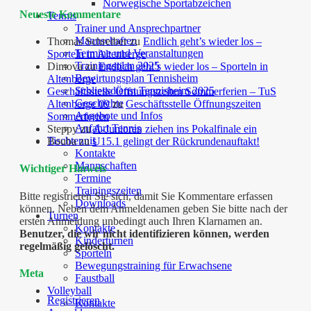
Norwegische Sportabzeichen
Neueste Kommentare
Tennis
Trainer und Ansprechpartner
Mannschaften
Thomas Schreiber
zu
Endlich geht’s wieder los –
Termine und Veranstaltungen
Sporteln in Altenberge
Trainingsplan 2025
Dimova
zu
Endlich geht’s wieder los – Sporteln in
Bewirtungsplan Tennisheim
Altenberge
Schliessdienst Tennisheim 2025
Geschäftsstelle Öffnungszeiten Sommerferien – TuS
Geschichte
Altenberge 09
zu
Geschäftsstelle Öffnungszeiten
Angebote und Infos
Sommerferien
Anfahrt Tennis
Steppy
zu
A-Junioren ziehen ins Pokalfinale ein
Tischtennis
Bouba
zu
U15.1 gelingt der Rückrundenauftakt!
Kontakte
Mannschaften
Wichtiger Hinweis
Termine
Trainingszeiten
Bitte registrieren Sie sich, damit Sie Kommentare erfassen
Downloads
können. Neben dem Anmeldenamen geben Sie bitte nach der
Turnen
ersten Anmeldung unbedingt auch Ihren Klarnamen an.
Kontakte
Benutzer, die wir nicht identifizieren können, werden
Kinderturnen
regelmäßig gelöscht.
Sporteln
Bewegungstraining für Erwachsene
Meta
Faustball
Volleyball
Registrieren
Kontakte