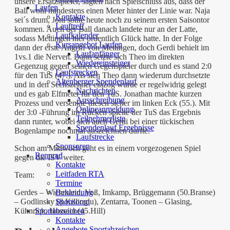
unsere Ersatzspieler, sagten nach Spielschluss aus, dass der
Laufen
Ball wohl mindestens einen Meter hinter der Linie war. Naja
Kontakte
sei´s drum, Joni sollte heute noch zu seinem ersten Saisontor
Lauftreff
kommen. Auch der Ball danach landete nur an der Latte,
Laufkalender
sodass Mettingen hier ordentlich Glück hatte. In der Folge
Kursangebot Laufen
dann der erste Angriff von Mettingen, doch Gerdi behielt im
Laufanfänger
1vs.1 die Nerven. Dann setzte sich Theo im direkten
Wiedereinsteiger
Gegenzug gegen seinen Gegenspieler durch und es stand 2:0
Laufstrecken
für den TuS (47.). Als sich Theo dann wiederum durchsetzte
Altenberger Spendenlauf
und in den Sechszehner einzog wurde er regelwidrig gelegt
Nachrichten
und es gab Elfmeter für den TuS. Jonathan machte kurzen
Ausschreibung
Prozess und versenkte diesen sicher im linken Eck (55.). Mit
Onlineanmeldung
der 3:0 -Führung im Rücken spielte der TuS das Ergebnis
Teilnehmerliste
dann runter, wobei sich auch Gerdi bei einer tückischen
Spendenlauf Ergebnisse
Bogenlampe nochmal auszeichnen durfte.
Laufstrecke
Sponsoren
Schon am Mittwoch geht es in einem vorgezogenen Spiel
Rennrad
gegen die ISV weiter.
Kontakte
Leitfaden RTA
Team:
Termine
Bekleidung
Gerdes – Wichmann, Voß, Imkamp, Brüggemann (50.Branse)
Sponsoren
– Godlinsky (8.Killioglu), Zentarra, Toonen – Glasing,
Sportabzeichen
Kühnrich, Hussain (45.Hill)
Kontakte
Angebote Sportabzeichen