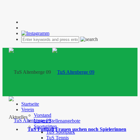
Startseite
Verein
Vorstand
Aktuelles
Unsere Stellenangebote
Sportstätten
TuS Fußball Frauen suchen noch Spielerinnen
TuS Sportpark
TuS Tennis