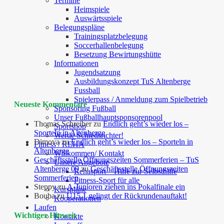
Termine
Heimspiele
Auswärtsspiele
Belegungspläne
Trainingsplatzbelegung
Soccerhallenbelegung
Besetzung Bewirtungshütte
Informationen
Jugendsatzung
Ausbildungskonzept TuS Altenberge
Fussball
Spielerpass / Anmeldung zum Spielbetrieb
Neueste Kommentare
Sponsoring Fußball
Unser Fußballhauptsponsorenpool
Thomas Schreiber
zu
Endlich geht’s wieder los –
Sportshop
Sporteln in Altenberge
Werde Schiedsrichter!
Dimova
zu
Endlich geht’s wieder los – Sporteln in
Fitness / REHA
Altenberge
Willkommen/ Kontakt
Geschäftsstelle Öffnungszeiten Sommerferien – TuS
Unsere Angebote
Altenberge 09
zu
Geschäftsstelle Öffnungszeiten
Rehasport – Hilfe zur Selbsthilfe
Sommerferien
Fitness-Sport für alle
Steppy
zu
A-Junioren ziehen ins Pokalfinale ein
Kurspläne
Bouba
zu
U15.1 gelingt der Rückrundenauftakt!
Kooperationen
Laufen
Wichtiger Hinweis
Kontakte