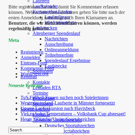
Lauftreff
Laufkalender
Bitte registrieren Sie sich, damit Sie Kommentare erfassen
Kursangebot Laufen
können. Neben dem Anmeldenamen geben Sie bitte nach der
Laufanfänger
ersten Anmeldung unbedingt auch Ihren Klarnamen an.
Wiedereinsteiger
Benutzer, die wir nicht identifizieren können, werden
Laufstrecken
regelmäßig gelöscht.
Altenberger Spendenlauf
Nachrichten
Meta
Ausschreibung
Onlineanmeldung
Registrieren
Teilnehmerliste
Anmelden
Spendenlauf Ergebnisse
Eintrags-Feed
Laufstrecke
Kommentar-Feed
Sponsoren
WordPress.org
Rennrad
Kontakte
Neueste Beiträge
Leitfaden RTA
Termine
TuS Fußball Frauen suchen noch Spielerinnen
Bekleidung
Westmünsterland-Laufserie in Münster fortgesetzt
Sponsoren
Unsere Laufexkursion nach Havixbeck
Sportabzeichen
Viel zu hohe Temperaturen – Volksbank Cup abgesagt!
Kontakte
Heute “Hitzefrei” beim Sportabzeichen
Angebote Sportabzeichen
Deutsches Sportabzeichen
Familiensportabzeichen