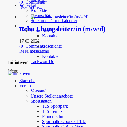
Faustball
(0) Comments
Volleyball
Read more...
Kontakte
Mannschaft
Spiel und Turnierkalender
…
Reha Übungsleiter/in (m/w/d)
Badminton
Kontakte
17 03 2022
(0) Comments
Geschichte
Read more...
Basketball
Kontakte
Taekwon-Do
Initiativen
Menu
Startseite
Verein
Vorstand
Unsere Stellenangebote
Sportstätten
TuS Sportpark
TuS Tennis
Finnenbahn
Sporthalle Gooiker Platz
Sporthalle Grüner Weg