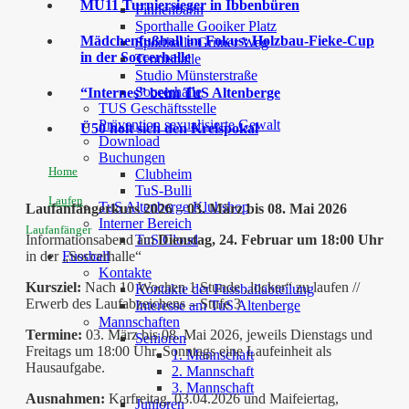
MU11 Turniersieger in Ibbenbüren
Finnenbahn
Sporthalle Gooiker Platz
Mädchenfußball im Fokus: Holzbau-Fieke-Cup
Sporthalle Grüner Weg
in der Soccerhalle
Tennishalle
Studio Münsterstraße
Soccerhalle
“Internes” beim TuS Altenberge
TUS Geschäftsstelle
Prävention sexualisierte Gewalt
Ü50 holt sich den Kreispokal
Download
Buchungen
Home
Clubheim
TuS-Bulli
Laufen
TuS Altenberge Klubshop
Laufanfängerkurs 2026 – 03. März bis 08. Mai 2026
Interner Bereich
Laufanfänger
Informationsabend am
Dienstag, 24. Februar um 18:00 Uhr
TuS Cloud
in der „Soccerhalle“
Fussball
Kontakte
Kursziel:
Nach 10 Wochen 1 Stunde „locker“ zu laufen //
Kontakte der Fussballabteilung
Erwerb des Laufabzeichens – Stufe 3
Interesse am TuS Altenberge
Mannschaften
Termine:
03. März bis 08. Mai 2026, jeweils Dienstags und
Senioren
Freitags um 18:00 Uhr. Sonntags eine Laufeinheit als
1. Mannschaft
Hausaufgabe.
2. Mannschaft
3. Mannschaft
Ausnahmen:
Karfreitag, 03.04.2026 und Maifeiertag,
Junioren