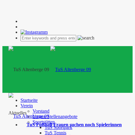
Startseite
Verein
Vorstand
Aktuelles
Unsere Stellenangebote
Sportstätten
TuS Fußball Frauen suchen noch Spielerinnen
TuS Sportpark
TuS Tennis