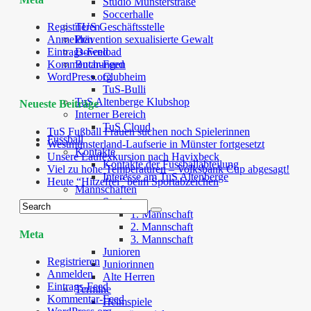
Studio Münsterstraße
Soccerhalle
TUS Geschäftsstelle
Registrieren
Prävention sexualisierte Gewalt
Anmelden
Download
Eintrags-Feed
Buchungen
Kommentar-Feed
Clubheim
WordPress.org
TuS-Bulli
TuS Altenberge Klubshop
Neueste Beiträge
Interner Bereich
TuS Cloud
TuS Fußball Frauen suchen noch Spielerinnen
Fussball
Westmünsterland-Laufserie in Münster fortgesetzt
Kontakte
Unsere Laufexkursion nach Havixbeck
Kontakte der Fussballabteilung
Viel zu hohe Temperaturen – Volksbank Cup abgesagt!
Interesse am TuS Altenberge
Heute “Hitzefrei” beim Sportabzeichen
Mannschaften
Senioren
1. Mannschaft
2. Mannschaft
Meta
3. Mannschaft
Junioren
Registrieren
Juniorinnen
Anmelden
Alte Herren
Eintrags-Feed
Termine
Kommentar-Feed
Heimspiele