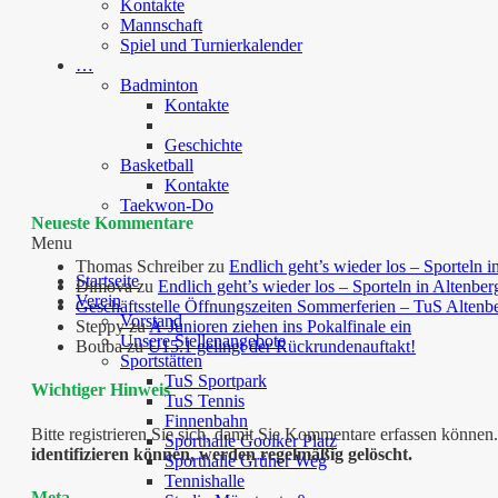
Kontakte
Mannschaft
Spiel und Turnierkalender
…
Badminton
Kontakte
Geschichte
Basketball
Kontakte
Taekwon-Do
Neueste Kommentare
Menu
Thomas Schreiber
zu
Endlich geht’s wieder los – Sporteln i
Startseite
Dimova
zu
Endlich geht’s wieder los – Sporteln in Altenber
Verein
Geschäftsstelle Öffnungszeiten Sommerferien – TuS Altenb
Vorstand
Steppy
zu
A-Junioren ziehen ins Pokalfinale ein
Unsere Stellenangebote
Bouba
zu
U15.1 gelingt der Rückrundenauftakt!
Sportstätten
TuS Sportpark
Wichtiger Hinweis
TuS Tennis
Finnenbahn
Bitte registrieren Sie sich, damit Sie Kommentare erfassen kön
Sporthalle Gooiker Platz
identifizieren können, werden regelmäßig gelöscht.
Sporthalle Grüner Weg
Tennishalle
Meta