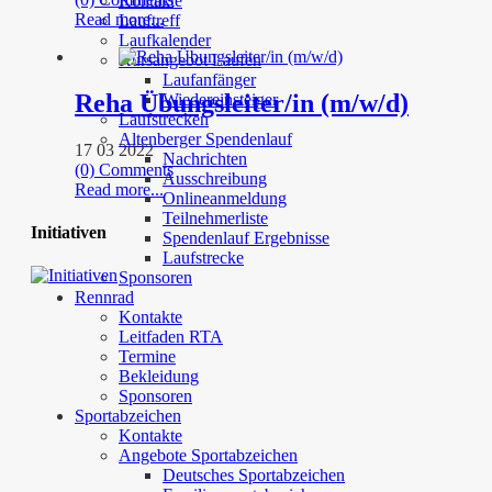
Kontakte
Read more...
Lauftreff
Laufkalender
Kursangebot Laufen
Laufanfänger
Reha Übungsleiter/in (m/w/d)
Wiedereinsteiger
Laufstrecken
Altenberger Spendenlauf
17 03 2022
Nachrichten
(0) Comments
Ausschreibung
Read more...
Onlineanmeldung
Teilnehmerliste
Initiativen
Spendenlauf Ergebnisse
Laufstrecke
Sponsoren
Rennrad
Kontakte
Leitfaden RTA
Termine
Bekleidung
Sponsoren
Sportabzeichen
Kontakte
Angebote Sportabzeichen
Deutsches Sportabzeichen