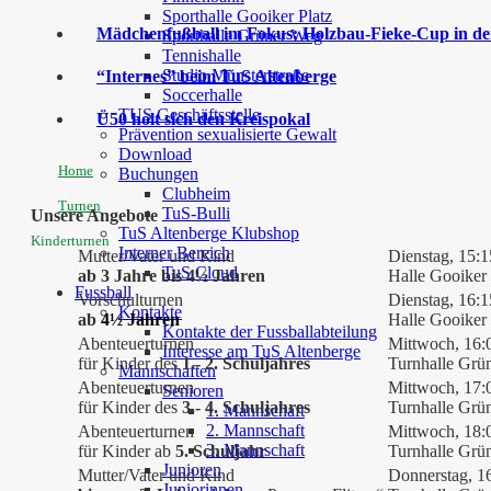
Sporthalle Gooiker Platz
Mädchenfußball im Fokus: Holzbau-Fieke-Cup in der
Sporthalle Grüner Weg
Tennishalle
Studio Münsterstraße
“Internes” beim TuS Altenberge
Soccerhalle
TUS Geschäftsstelle
Ü50 holt sich den Kreispokal
Prävention sexualisierte Gewalt
Download
Home
Buchungen
Clubheim
Turnen
TuS-Bulli
Unsere Angebote
TuS Altenberge Klubshop
Kinderturnen
Interner Bereich
Mutter/Vater und Kind
Dienstag, 15:1
TuS Cloud
ab 3 Jahre bis 4½ Jahren
Halle Gooiker 
Fussball
Vorschulturnen
Dienstag, 16:1
Kontakte
ab
4½
Jahren
Halle Gooiker 
Kontakte der Fussballabteilung
Abenteuerturnen
Mittwoch, 16:
Interesse am TuS Altenberge
für Kinder des
1.- 2. Schuljahres
Turnhalle Grü
Mannschaften
Abenteuerturnen
Mittwoch, 17:
Senioren
für Kinder des
3.- 4. Schuljahres
Turnhalle Grü
1. Mannschaft
2. Mannschaft
Abenteuerturnen
Mittwoch, 18:
3. Mannschaft
für Kinder ab
5. Schuljahr
Turnhalle Grü
Junioren
Mutter/Vater und Kind
Donnerstag, 1
Juniorinnen