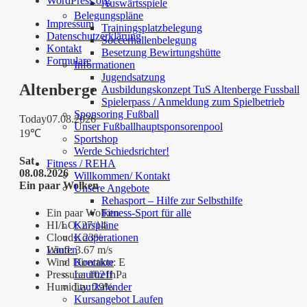
WordPress.org
Auswärtsspiele
Belegungspläne
Impressum
Trainingsplatzbelegung
Datenschutzerklärung
Soccerhallenbelegung
Kontakt
Besetzung Bewirtungshütte
Formulare
Informationen
Jugendsatzung
Altenberge
Ausbildungskonzept TuS Altenberge Fussball
Spielerpass / Anmeldung zum Spielbetrieb
Sponsoring Fußball
Today
07.08.2026
Unser Fußballhauptsponsorenpool
19℃
Sportshop
Werde Schiedsrichter!
Sat
Fitness / REHA
08.08.2026
Willkommen/ Kontakt
Ein paar Wolken
Unsere Angebote
Rehasport – Hilfe zur Selbsthilfe
Ein paar Wolken
Fitness-Sport für alle
HI/LO:
27/14
Kurspläne
Clouds:
23%
Kooperationen
Wind:
3.67 m/s
Laufen
Wind Direction:
E
Kontakte
Pressure:
1021hPa
Lauftreff
Humidity:
29%
Laufkalender
Kursangebot Laufen