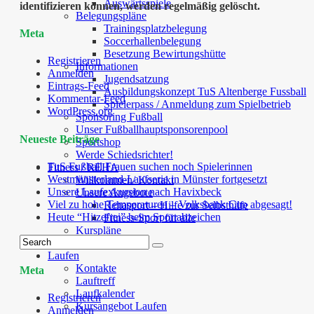
Auswärtsspiele
identifizieren können, werden regelmäßig gelöscht.
Belegungspläne
Trainingsplatzbelegung
Meta
Soccerhallenbelegung
Besetzung Bewirtungshütte
Registrieren
Informationen
Anmelden
Jugendsatzung
Eintrags-Feed
Ausbildungskonzept TuS Altenberge Fussball
Kommentar-Feed
Spielerpass / Anmeldung zum Spielbetrieb
WordPress.org
Sponsoring Fußball
Unser Fußballhauptsponsorenpool
Neueste Beiträge
Sportshop
Werde Schiedsrichter!
TuS Fußball Frauen suchen noch Spielerinnen
Fitness / REHA
Westmünsterland-Laufserie in Münster fortgesetzt
Willkommen/ Kontakt
Unsere Laufexkursion nach Havixbeck
Unsere Angebote
Viel zu hohe Temperaturen – Volksbank Cup abgesagt!
Rehasport – Hilfe zur Selbsthilfe
Heute “Hitzefrei” beim Sportabzeichen
Fitness-Sport für alle
Kurspläne
Kooperationen
Laufen
Kontakte
Meta
Lauftreff
Laufkalender
Registrieren
Kursangebot Laufen
Anmelden