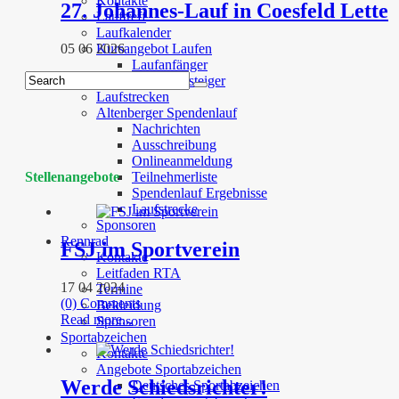
Kontakte
27. Johannes-Lauf in Coesfeld Lette
Lauftreff
Laufkalender
05 06 2026
Kursangebot Laufen
Laufanfänger
Wiedereinsteiger
Laufstrecken
Altenberger Spendenlauf
Nachrichten
Ausschreibung
Onlineanmeldung
Stellenangebote
Teilnehmerliste
Spendenlauf Ergebnisse
Laufstrecke
Sponsoren
Rennrad
FSJ im Sportverein
Kontakte
Leitfaden RTA
17 04 2024
Termine
(0) Comments
Bekleidung
Read more...
Sponsoren
Sportabzeichen
Kontakte
Angebote Sportabzeichen
Werde Schiedsrichter!
Deutsches Sportabzeichen