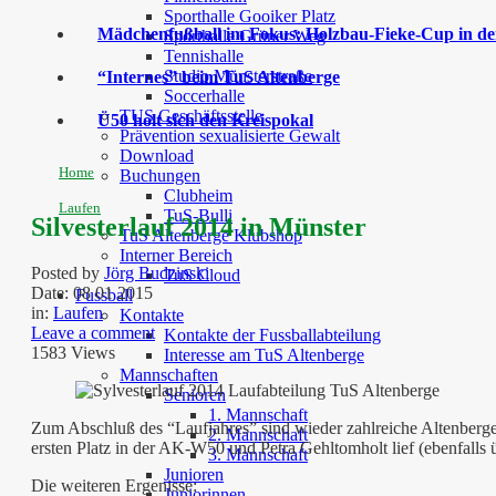
Sporthalle Gooiker Platz
Mädchenfußball im Fokus: Holzbau-Fieke-Cup in der
Sporthalle Grüner Weg
Tennishalle
Studio Münsterstraße
“Internes” beim TuS Altenberge
Soccerhalle
TUS Geschäftsstelle
Ü50 holt sich den Kreispokal
Prävention sexualisierte Gewalt
Download
Home
Buchungen
Clubheim
Laufen
TuS-Bulli
Silvesterlauf 2014 in Münster
TuS Altenberge Klubshop
Interner Bereich
Posted by
Jörg Budzinski
TuS Cloud
Date:
08 01 2015
Fussball
in:
Laufen
Kontakte
Leave a comment
Kontakte der Fussballabteilung
1583 Views
Interesse am TuS Altenberge
Mannschaften
Senioren
1. Mannschaft
Zum Abschluß des “Laufjahres” sind wieder zahlreiche Altenberge
2. Mannschaft
ersten Platz in der AK-W50 und Petra Gehltomholt lief (ebenfalls
3. Mannschaft
Junioren
Die weiteren Ergenisse:
Juniorinnen