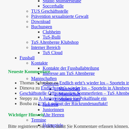
Studio Münsterstraße
Soccerhalle
TUS Geschäftsstelle
Prävention sexualisierte Gewalt
Download
Buchungen
Clubheim
TuS-Bulli
TuS Altenberge Klubshop
Interner Bereich
TuS Cloud
Fussball
Kontakte
Kontakte der Fussballabteilung
Neueste Kommentare
Interesse am TuS Altenberge
Mannschaften
Thomas Schreiber
zu
Endlich geht’s wieder los – Sporteln i
Senioren
Dimova
zu
Endlich geht’s wieder los – Sporteln in Altenber
1. Mannschaft
Geschäftsstelle Öffnungszeiten Sommerferien – TuS Altenb
2. Mannschaft
Steppy
zu
A-Junioren ziehen ins Pokalfinale ein
3. Mannschaft
Bouba
zu
U15.1 gelingt der Rückrundenauftakt!
Junioren
Juniorinnen
Alte Herren
Wichtiger Hinweis
Termine
Heimspiele
Bitte registrieren Sie sich, damit Sie Kommentare erfassen kön