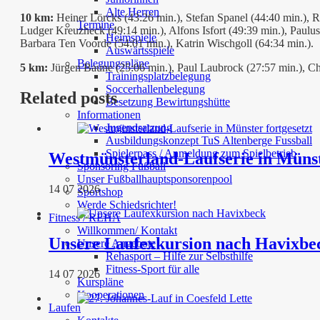
Alte Herren
10 km:
Heiner Lörcks (43:26 min.), Stefan Spanel (44:40 min.), 
Termine
Ludger Kreuzheck (49:14 min.), Alfons Isfort (49:39 min.), Paulu
Heimspiele
Barbara Ten Voorde (54:01 min.), Katrin Wischgoll (64:34 min.).
Auswärtsspiele
Belegungspläne
5 km:
Jürgen Baune (25:06 min.), Paul Laubrock (27:57 min.), Ch
Trainingsplatzbelegung
Soccerhallenbelegung
Related posts
Besetzung Bewirtungshütte
Informationen
Jugendsatzung
Ausbildungskonzept TuS Altenberge Fussball
Spielerpass / Anmeldung zum Spielbetrieb
Westmünsterland-Laufserie in Münst
Sponsoring Fußball
Unser Fußballhauptsponsorenpool
14 07 2026
Sportshop
Werde Schiedsrichter!
Fitness / REHA
Willkommen/ Kontakt
Unsere Laufexkursion nach Havixbe
Unsere Angebote
Rehasport – Hilfe zur Selbsthilfe
Fitness-Sport für alle
14 07 2026
Kurspläne
Kooperationen
Laufen