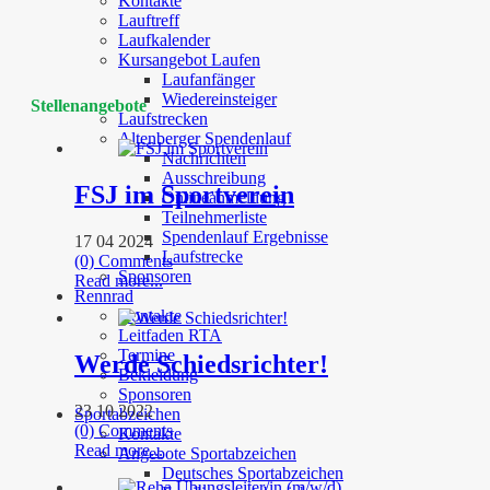
Kontakte
Lauftreff
Laufkalender
Kursangebot Laufen
Laufanfänger
Wiedereinsteiger
Stellenangebote
Laufstrecken
Altenberger Spendenlauf
Nachrichten
Ausschreibung
FSJ im Sportverein
Onlineanmeldung
Teilnehmerliste
Spendenlauf Ergebnisse
17 04 2024
Laufstrecke
(0) Comments
Sponsoren
Read more...
Rennrad
Kontakte
Leitfaden RTA
Termine
Werde Schiedsrichter!
Bekleidung
Sponsoren
23 10 2022
Sportabzeichen
(0) Comments
Kontakte
Read more...
Angebote Sportabzeichen
Deutsches Sportabzeichen