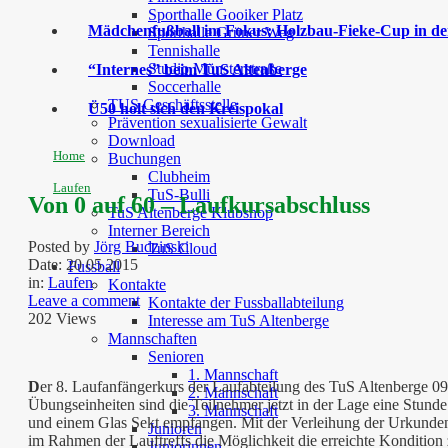
Sporthalle Gooiker Platz
Mädchenfußball im Fokus: Holzbau-Fieke-Cup in der
Sporthalle Grüner Weg
Tennishalle
Studio Münsterstraße
“Internes” beim TuS Altenberge
Soccerhalle
TUS Geschäftsstelle
Ü50 holt sich den Kreispokal
Prävention sexualisierte Gewalt
Download
Home
Buchungen
Clubheim
Laufen
TuS-Bulli
Von 0 auf 60 – Laufkursabschluss
TuS Altenberge Klubshop
Interner Bereich
Posted by
Jörg Budzinski
TuS Cloud
Date:
20 05 2015
Fussball
in:
Laufen
Kontakte
Leave a comment
Kontakte der Fussballabteilung
202 Views
Interesse am TuS Altenberge
Mannschaften
Senioren
1. Mannschaft
D
er 8. Laufanfängerkurs der Laufabteilung des TuS Altenberge 
2. Mannschaft
Übungseinheiten sind die Teilnehmer jetzt in der Lage eine Stund
3. Mannschaft
und einem Glas Sekt empfangen. Mit der Verleihung der Urkunden
Junioren
im Rahmen der Lauftreffs die Möglichkeit die erreichte Kondition 
Juniorinnen