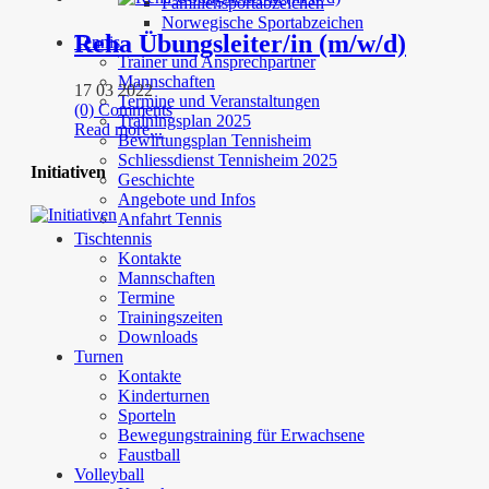
Familiensportabzeichen
Norwegische Sportabzeichen
Reha Übungsleiter/in (m/w/d)
Tennis
Trainer und Ansprechpartner
Mannschaften
17 03 2022
Termine und Veranstaltungen
(0) Comments
Trainingsplan 2025
Read more...
Bewirtungsplan Tennisheim
Schliessdienst Tennisheim 2025
Initiativen
Geschichte
Angebote und Infos
Anfahrt Tennis
Tischtennis
Kontakte
Mannschaften
Termine
Trainingszeiten
Downloads
Turnen
Kontakte
Kinderturnen
Sporteln
Bewegungstraining für Erwachsene
Faustball
Volleyball