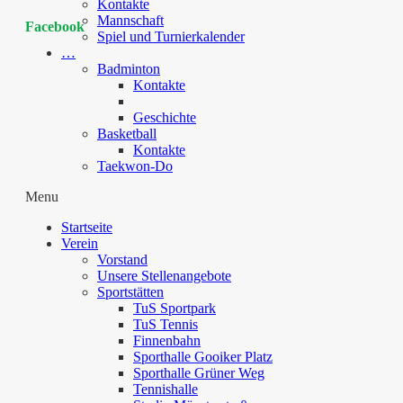
Kontakte
Mannschaft
Facebook
Spiel und Turnierkalender
…
Badminton
Kontakte
Geschichte
Basketball
Kontakte
Taekwon-Do
Menu
Startseite
Verein
Vorstand
Unsere Stellenangebote
Sportstätten
TuS Sportpark
TuS Tennis
Finnenbahn
Sporthalle Gooiker Platz
Sporthalle Grüner Weg
Tennishalle