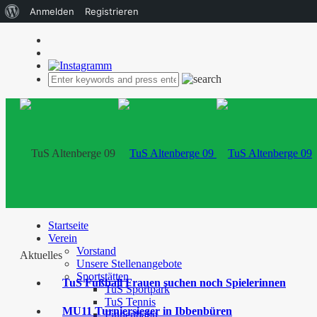
Über
Anmelden
Registrieren
WordPress
Startseite
Verein
Vorstand
Aktuelles
Unsere Stellenangebote
Sportstätten
TuS Fußball Frauen suchen noch Spielerinnen
TuS Sportpark
TuS Tennis
MU11 Turniersieger in Ibbenbüren
Finnenbahn