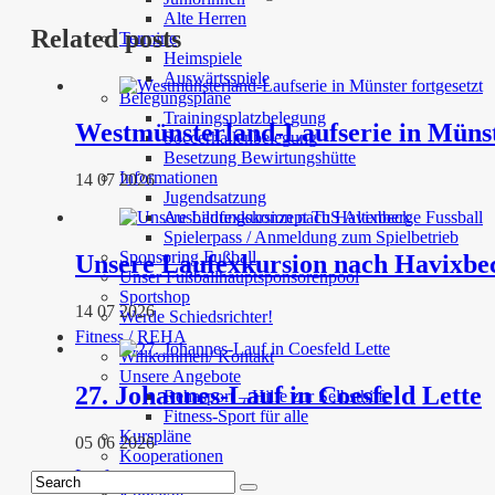
Alte Herren
Related posts
Termine
Heimspiele
Auswärtsspiele
Belegungspläne
Trainingsplatzbelegung
Westmünsterland-Laufserie in Münst
Soccerhallenbelegung
Besetzung Bewirtungshütte
Informationen
14 07 2026
Jugendsatzung
Ausbildungskonzept TuS Altenberge Fussball
Spielerpass / Anmeldung zum Spielbetrieb
Sponsoring Fußball
Unsere Laufexkursion nach Havixbe
Unser Fußballhauptsponsorenpool
Sportshop
14 07 2026
Werde Schiedsrichter!
Fitness / REHA
Willkommen/ Kontakt
Unsere Angebote
27. Johannes-Lauf in Coesfeld Lette
Rehasport – Hilfe zur Selbsthilfe
Fitness-Sport für alle
Kurspläne
05 06 2026
Kooperationen
Laufen