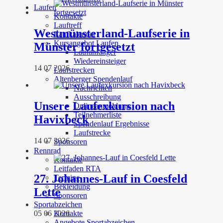
Laufen
Kontakte
Lauftreff
Westmünsterland-Laufserie in
Laufkalender
Kursangebot Laufen
Münster fortgesetzt
Laufanfänger
Wiedereinsteiger
14 07 2026
Laufstrecken
Altenberger Spendenlauf
Nachrichten
Ausschreibung
Unsere Laufexkursion nach
Onlineanmeldung
Teilnehmerliste
Havixbeck
Spendenlauf Ergebnisse
Laufstrecke
14 07 2026
Sponsoren
Rennrad
Kontakte
Leitfaden RTA
27. Johannes-Lauf in Coesfeld
Termine
Bekleidung
Lette
Sponsoren
Sportabzeichen
05 06 2026
Kontakte
Angebote Sportabzeichen