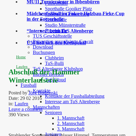
MU11 Turniersieger in Ibbenbüren
Finnenbahn
Sporthalle Gooiker Platz
Mädchenfußball im Fokus: Holzbau-Fieke-Cup
Sporthalle Grüner Weg
in der Soccerhalle
Tennishalle
Studio Münsterstraße
Soccerhalle
“Internes” beim TuS Altenberge
TUS Geschäftsstelle
Prävention sexualisierte Gewalt
Ü50 holt sich den Kreispokal
Download
Buchungen
Home
Clubheim
TuS-Bulli
Laufen
TuS Altenberge Klubshop
Abschluß der Hammer
Interner Bereich
Winterlaufserie
TuS Cloud
Fussball
Kontakte
Posted by
Jörg Budzinski
Kontakte der Fussballabteilung
Date:
29 02 2016
Interesse am TuS Altenberge
in:
Laufen
Mannschaften
Leave a comment
Senioren
390 Views
1. Mannschaft
2. Mannschaft
3. Mannschaft
Junioren
Strahlender Sonnenschein, blauer Himmel, Temperaturen um