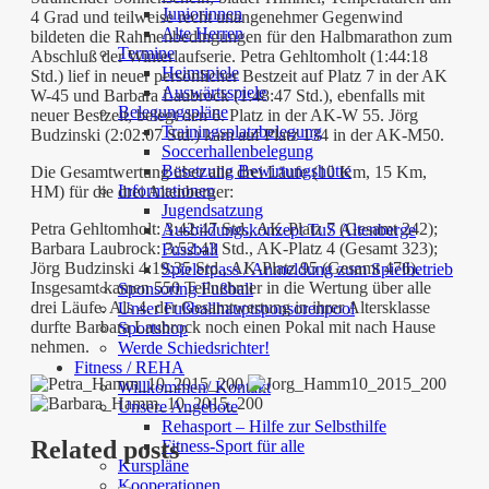
Juniorinnen
4 Grad und teilweise recht unangenehmer Gegenwind
Alte Herren
bildeten die Rahmenbedingungen für den Halbmarathon zum
Termine
Abschluß der Winterlaufserie. Petra Gehltomholt (1:44:18
Heimspiele
Std.) lief in neuer persönlicher Bestzeit auf Platz 7 in der AK
Auswärtsspiele
W-45 und Barbara Laubrock (1:48:47 Std.), ebenfalls mit
Belegungspläne
neuer Bestzeit, belegt den 6. Platz in der AK-W 55. Jörg
Trainingsplatzbelegung
Budzinski (2:02:07 Std.) kam auf Platz 134 in der AK-M50.
Soccerhallenbelegung
Besetzung Bewirtungshütte
Die Gesamtwertung über alle drei Läufe (10 Km, 15 Km,
Informationen
HM) für die drei Altenberger:
Jugendsatzung
Petra Gehltomholt: 3:42:47 Std., AK-Platz 7 (Gesamt 242);
Ausbildungskonzept TuS Altenberge
Barbara Laubrock: 3:52:43 Std., AK-Platz 4 (Gesamt 323);
Fussball
Jörg Budzinski 4:19:35 Std., AK-Platz 95 (Gesamt 476).
Spielerpass / Anmeldung zum Spielbetrieb
Insgesamt kamen 550 Teilnehmer in die Wertung über alle
Sponsoring Fußball
drei Läufe. Als 4. der Gesamtwertung in ihrer Altersklasse
Unser Fußballhauptsponsorenpool
durfte Barbara Laubrock noch einen Pokal mit nach Hause
Sportshop
nehmen.
Werde Schiedsrichter!
Fitness / REHA
Willkommen/ Kontakt
Unsere Angebote
Rehasport – Hilfe zur Selbsthilfe
Related posts
Fitness-Sport für alle
Kurspläne
Kooperationen