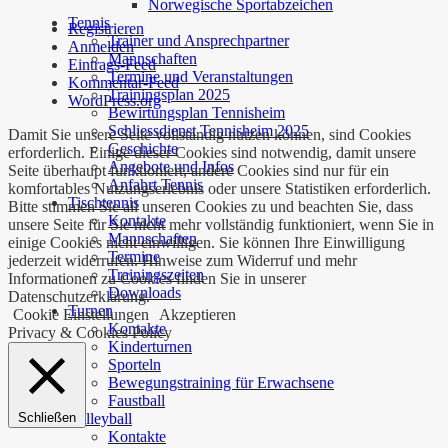
Norwegische Sportabzeichen
Tennis
Registrieren
Trainer und Ansprechpartner
Anmelden
Mannschaften
Eintrags-Feed
Termine und Veranstaltungen
Kommentar-Feed
Trainingsplan 2025
WordPress.org
Bewirtungsplan Tennisheim
Schliessdienst Tennisheim 2025
Damit Sie unsere Seite vollständig nutzen können, sind Cookies
Geschichte
erforderlich. Einige dieser Cookies sind notwendig, damit unsere
Angebote und Infos
Seite überhaupt funktioniert, andere Cookies sind nur für ein
Anfahrt Tennis
komfortables Nutzungserlebnis oder unsere Statistiken erforderlich.
Tischtennis
Bitte stimmen Sie all unseren Cookies zu und beachten Sie, dass
Kontakte
unsere Seite für Sie nicht mehr vollständig funktioniert, wenn Sie in
Mannschaften
einige Cookies nicht einwilligen. Sie können Ihre Einwilligung
Termine
jederzeit widerrufen. Hinweise zum Widerruf und mehr
Trainingszeiten
Informationen zu Cookies finden Sie in unserer
Downloads
Datenschutzerklärung.
Turnen
Cookie Einstellungen
Akzeptieren
Kontakte
Privacy & Cookies Policy
Kinderturnen
Sporteln
Bewegungstraining für Erwachsene
Faustball
Volleyball
Schließen
Kontakte