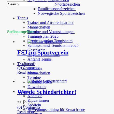
Deutsches Sportabzeichen
Familiensportabzeichen
Norwegische Sportabzeichen
Tennis
Trainer und Ansprechpartner
Mannschaften
Stellenangebote
Termine und Veranstaltungen
Trainingsplan 2025
Bewirtungsplan Tennisheim
Schliessdienst Tennisheim 2025
Geschichte
FSJ im Sportverein
Angebote und Infos
Anfahrt Tennis
17 04 2024
Tischtennis
(0) Comments
Kontakte
Read more...
Mannschaften
Termine
Trainingszeiten
Downloads
Werde Schiedsrichter!
Turnen
Kontakte
Kinderturnen
23 10 2022
Sporteln
(0) Comments
Bewegungstraining für Erwachsene
Read more...