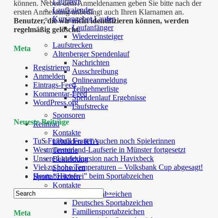
Lauftreff
können. Neben dem Anmeldenamen geben Sie bitte nach der
Laufkalender
ersten Anmeldung unbedingt auch Ihren Klarnamen an.
Kursangebot Laufen
Benutzer, die wir nicht identifizieren können, werden
Laufanfänger
regelmäßig gelöscht.
Wiedereinsteiger
Laufstrecken
Meta
Altenberger Spendenlauf
Nachrichten
Registrieren
Ausschreibung
Anmelden
Onlineanmeldung
Eintrags-Feed
Teilnehmerliste
Kommentar-Feed
Spendenlauf Ergebnisse
WordPress.org
Laufstrecke
Sponsoren
Neueste Beiträge
Rennrad
Kontakte
TuS Fußball Frauen suchen noch Spielerinnen
Leitfaden RTA
Westmünsterland-Laufserie in Münster fortgesetzt
Termine
Unsere Laufexkursion nach Havixbeck
Bekleidung
Viel zu hohe Temperaturen – Volksbank Cup abgesagt!
Sponsoren
Heute “Hitzefrei” beim Sportabzeichen
Sportabzeichen
Kontakte
Angebote Sportabzeichen
Deutsches Sportabzeichen
Familiensportabzeichen
Meta