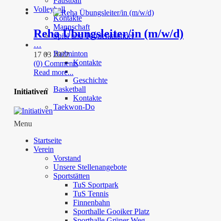
Faustball
Volleyball
Kontakte
Mannschaft
Reha Übungsleiter/in (m/w/d)
Spiel und Turnierkalender
…
Badminton
17 03 2022
Kontakte
(0) Comments
Read more...
Geschichte
Basketball
Initiativen
Kontakte
Taekwon-Do
Menu
Startseite
Verein
Vorstand
Unsere Stellenangebote
Sportstätten
TuS Sportpark
TuS Tennis
Finnenbahn
Sporthalle Gooiker Platz
Sporthalle Grüner Weg