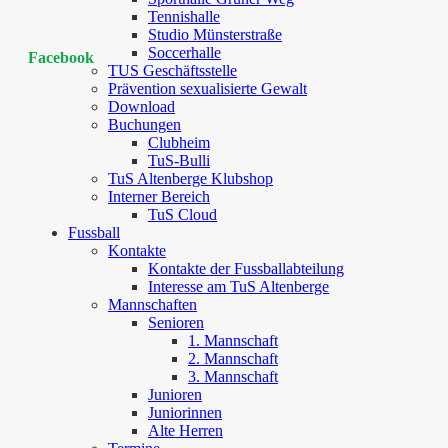
Tennishalle
Studio Münsterstraße
Soccerhalle
Facebook
TUS Geschäftsstelle
Prävention sexualisierte Gewalt
Download
Buchungen
Clubheim
TuS-Bulli
TuS Altenberge Klubshop
Interner Bereich
TuS Cloud
Fussball
Kontakte
Kontakte der Fussballabteilung
Interesse am TuS Altenberge
Mannschaften
Senioren
1. Mannschaft
2. Mannschaft
3. Mannschaft
Junioren
Juniorinnen
Alte Herren