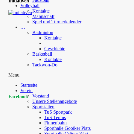
Faustball
Initiativen
Volleyball
Kontakte
Mannschaft
Spiel und Turnierkalender
…
Badminton
Kontakte
Geschichte
Basketball
Kontakte
Taekwon-Do
Menu
Startseite
Verein
Vorstand
Facebook
Unsere Stellenangebote
Sportstätten
TuS Sportpark
TuS Tennis
Finnenbahn
Sporthalle Gooiker Platz
Sporthalle Grüner Weg