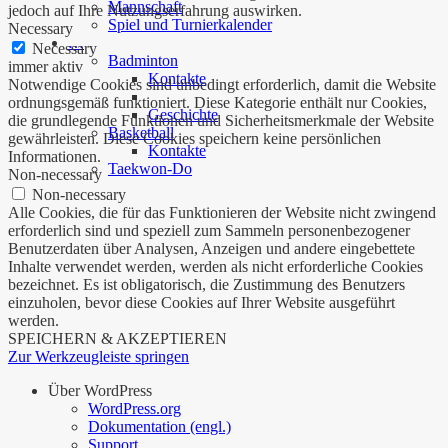
Mannschaft
jedoch auf Ihre Nutzungserfahrung auswirken.
Spiel und Turnierkalender
Necessary
…
Necessary
Badminton
immer aktiv
Kontakte
Notwendige Cookies sind unbedingt erforderlich, damit die Website
ordnungsgemäß funktioniert. Diese Kategorie enthält nur Cookies,
Geschichte
die grundlegende Funktionen und Sicherheitsmerkmale der Website
Basketball
gewährleisten. Diese Cookies speichern keine persönlichen
Kontakte
Informationen.
Taekwon-Do
Non-necessary
Non-necessary
Alle Cookies, die für das Funktionieren der Website nicht zwingend
erforderlich sind und speziell zum Sammeln personenbezogener
Benutzerdaten über Analysen, Anzeigen und andere eingebettete
Inhalte verwendet werden, werden als nicht erforderliche Cookies
bezeichnet. Es ist obligatorisch, die Zustimmung des Benutzers
einzuholen, bevor diese Cookies auf Ihrer Website ausgeführt
werden.
SPEICHERN & AKZEPTIEREN
Zur Werkzeugleiste springen
Über WordPress
WordPress.org
Dokumentation (engl.)
Support