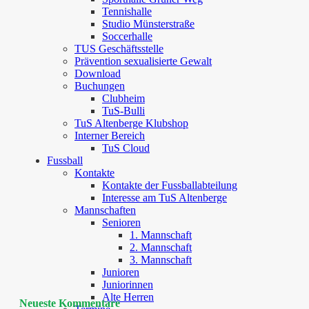
Tennishalle
Studio Münsterstraße
Soccerhalle
TUS Geschäftsstelle
Prävention sexualisierte Gewalt
Download
Buchungen
Clubheim
TuS-Bulli
TuS Altenberge Klubshop
Interner Bereich
TuS Cloud
Fussball
Kontakte
Kontakte der Fussballabteilung
Interesse am TuS Altenberge
Mannschaften
Senioren
1. Mannschaft
2. Mannschaft
3. Mannschaft
Junioren
Juniorinnen
Alte Herren
Neueste Kommentare