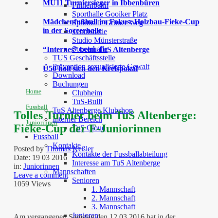
MU11 Turniersieger in Ibbenbüren
Finnenbahn
Sporthalle Gooiker Platz
Mädchenfußball im Fokus: Holzbau-Fieke-Cup
Sporthalle Grüner Weg
in der Soccerhalle
Tennishalle
Studio Münsterstraße
Soccerhalle
“Internes” beim TuS Altenberge
TUS Geschäftsstelle
Prävention sexualisierte Gewalt
Ü50 holt sich den Kreispokal
Download
Buchungen
Home
Clubheim
TuS-Bulli
Fussball
TuS Altenberge Klubshop
Tolles Turnier beim TuS Altenberge:
Interner Bereich
Juniorinnen
Fieke-Cup der F-Juniorinnen
TuS Cloud
Fussball
Kontakte
Posted by
Thomas Keßler
Kontakte der Fussballabteilung
Date:
19 03 2016
Interesse am TuS Altenberge
in:
Juniorinnen
Mannschaften
Leave a comment
Senioren
1059 Views
1. Mannschaft
2. Mannschaft
3. Mannschaft
Junioren
Am vergangenen Samstag den 12.03.2016 hat in der