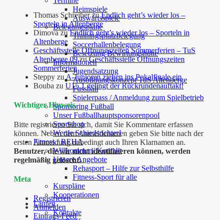
Termine
Heimspiele
Thomas Schreiber
zu
Endlich geht’s wieder los –
Auswärtsspiele
Sporteln in Altenberge
Belegungspläne
Dimova
zu
Endlich geht’s wieder los – Sporteln in
Trainingsplatzbelegung
Altenberge
Soccerhallenbelegung
Geschäftsstelle Öffnungszeiten Sommerferien – TuS
Besetzung Bewirtungshütte
Altenberge 09
zu
Geschäftsstelle Öffnungszeiten
Informationen
Sommerferien
Jugendsatzung
Steppy
zu
A-Junioren ziehen ins Pokalfinale ein
Ausbildungskonzept TuS Altenberge
Bouba
zu
U15.1 gelingt der Rückrundenauftakt!
Fussball
Spielerpass / Anmeldung zum Spielbetrieb
Wichtiger Hinweis
Sponsoring Fußball
Unser Fußballhauptsponsorenpool
Sportshop
Bitte registrieren Sie sich, damit Sie Kommentare erfassen
Werde Schiedsrichter!
können. Neben dem Anmeldenamen geben Sie bitte nach der
Fitness / REHA
ersten Anmeldung unbedingt auch Ihren Klarnamen an.
Willkommen/ Kontakt
Benutzer, die wir nicht identifizieren können, werden
Unsere Angebote
regelmäßig gelöscht.
Rehasport – Hilfe zur Selbsthilfe
Fitness-Sport für alle
Meta
Kurspläne
Kooperationen
Registrieren
Laufen
Anmelden
Kontakte
Eintrags-Feed