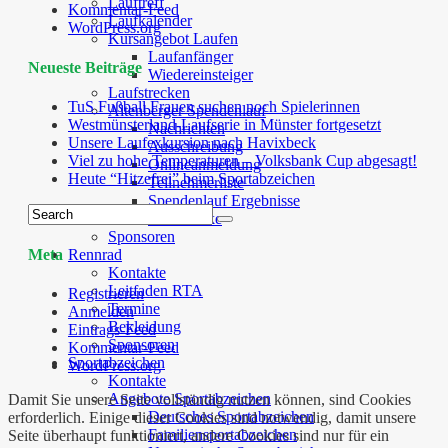
Lauftreff
Kommentar-Feed
Laufkalender
WordPress.org
Kursangebot Laufen
Laufanfänger
Neueste Beiträge
Wiedereinsteiger
Laufstrecken
TuS Fußball Frauen suchen noch Spielerinnen
Altenberger Spendenlauf
Westmünsterland-Laufserie in Münster fortgesetzt
Nachrichten
Unsere Laufexkursion nach Havixbeck
Ausschreibung
Viel zu hohe Temperaturen – Volksbank Cup abgesagt!
Onlineanmeldung
Heute “Hitzefrei” beim Sportabzeichen
Teilnehmerliste
Spendenlauf Ergebnisse
Laufstrecke
Sponsoren
Rennrad
Meta
Kontakte
Leitfaden RTA
Registrieren
Termine
Anmelden
Bekleidung
Eintrags-Feed
Sponsoren
Kommentar-Feed
Sportabzeichen
WordPress.org
Kontakte
Angebote Sportabzeichen
Damit Sie unsere Seite vollständig nutzen können, sind Cookies
Deutsches Sportabzeichen
erforderlich. Einige dieser Cookies sind notwendig, damit unsere
Familiensportabzeichen
Seite überhaupt funktioniert, andere Cookies sind nur für ein