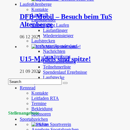
Laufen
Kontakte
Lauftreff
DFB-Mobil – Besuch beim TuS
Laufkalender
Altenberge
Kursangebot Laufen
Laufanfänger
Wiedereinsteiger
06 12 2021
Laufstrecken
Altenberger Spendenlauf
Nachrichten
Ausschreibung
U15-Mädels sind spitze!
Onlineanmeldung
Teilnehmerliste
21 09 2020
Spendenlauf Ergebnisse
Laufstrecke
Sponsoren
Rennrad
Kontakte
Leitfaden RTA
Termine
Bekleidung
Stellenangebote
Sponsoren
Sportabzeichen
Kontakte
Angebote Sportabzeichen