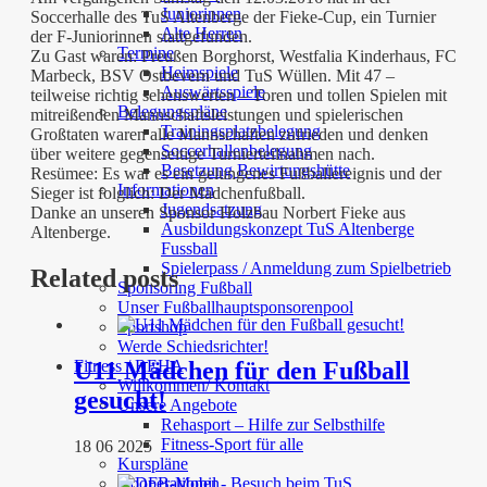
Juniorinnen
Soccerhalle des TuS Altenberge der Fieke-Cup, ein Turnier
Alte Herren
der F-Juniorinnen stattgefunden.
Termine
Zu Gast waren: Preußen Borghorst, Westfalia Kinderhaus, FC
Heimspiele
Marbeck, BSV Ostbevern und TuS Wüllen. Mit 47 –
Auswärtsspiele
teilweise richtig sehenswerten – Toren und tollen Spielen mit
Belegungspläne
mitreißenden Mannschaftsleistungen und spielerischen
Trainingsplatzbelegung
Großtaten waren alle Mannschaften zufrieden und denken
Soccerhallenbelegung
über weitere gegenseitige Turnierteilnahmen nach.
Besetzung Bewirtungshütte
Resümee: Es war es ein gelungenes Fußballereignis und der
Informationen
Sieger ist folglich: Der Mädchenfußball.
Jugendsatzung
Danke an unseren Sponsor Holzbau Norbert Fieke aus
Ausbildungskonzept TuS Altenberge
Altenberge.
Fussball
Spielerpass / Anmeldung zum Spielbetrieb
Related posts
Sponsoring Fußball
Unser Fußballhauptsponsorenpool
Sportshop
Werde Schiedsrichter!
Fitness / REHA
U11 Mädchen für den Fußball
Willkommen/ Kontakt
gesucht!
Unsere Angebote
Rehasport – Hilfe zur Selbsthilfe
Fitness-Sport für alle
18 06 2025
Kurspläne
Kooperationen