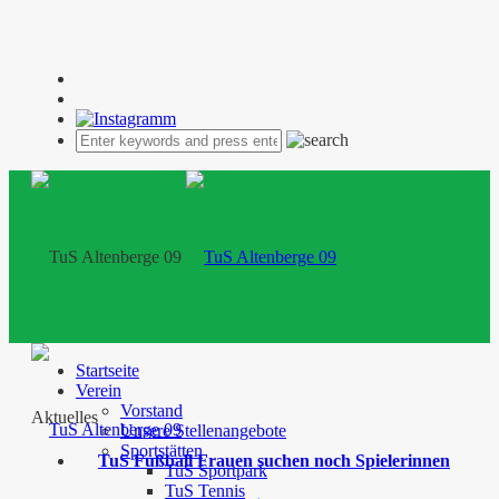
Startseite
Verein
Vorstand
Aktuelles
Unsere Stellenangebote
Sportstätten
TuS Fußball Frauen suchen noch Spielerinnen
TuS Sportpark
TuS Tennis