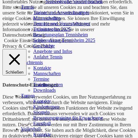
Norwegische Sportabzeichen
komfortables Nutzungserlebnis oder unsere Statistiken erforderlich.
Tennis
Bitte stimmen Sie all unseren Cookies zu und beachten Sie, dass
Trainer und Ansprechpartner
unsere Seite für Sie nicht mehr vollständig funktioniert, wenn Sie in
Mannschaften
einige Cookies nicht einwilligen. Sie können Ihre Einwilligung
Termine und Veranstaltungen
jederzeit widerrufen. Hinweise zum Widerruf und mehr
Trainingsplan 2025
Informationen zu Cookies finden Sie in unserer
Bewirtungsplan Tennisheim
Datenschutzerklärung.
Schliessdienst Tennisheim 2025
Cookie Einstellungen
Akzeptieren
Geschichte
Privacy & Cookies Policy
Angebote und Infos
Anfahrt Tennis
Tischtennis
Kontakte
Schließen
Mannschaften
Termine
Trainingszeiten
Datenschutz-Einstellungen
Downloads
Turnen
Diese Website verwendet Cookies, um Ihre Nutzungserfahrung zu
Kontakte
verbessern, während Sie durch die Website navigieren. Einige
Kinderturnen
Cookies sind für grundlegenden Funktionen der Website zwingend
Sporteln
erforderlich. Darüber hinaus verwenden wir auch Cookies von
Bewegungstraining für Erwachsene
Drittanbietern, mit denen wir analysieren, wie Sie diese Website
Faustball
nutzen. Diese Cookies werden nur mit Ihrer Zustimmung in Ihrem
Volleyball
Browser gespeichert. Sie haben auch die Möglichkeit, diese Cookies
Kontakte
zu deaktivieren. Das Deaktivieren einiger dieser Cookies kann sich