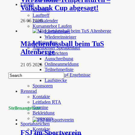
Laufen
Volksbank Cup abgesagt!
Kontakte
Lauftreff
26 06 2026
Laufkalender
Kursangebot Laufen
Laufanfänger
Wiedereinsteiger
Mädchenfussball beim TuS
Laufstrecken
Altenberger Spendenlauf
Altenberge
Nachrichten
Ausschreibung
Onlineanmeldung
21 05 2026
Teilnehmerliste
Spendenlauf Ergebnisse
Laufstrecke
Sponsoren
Rennrad
Kontakte
Leitfaden RTA
Termine
Stellenangebote
Bekleidung
Sponsoren
Sportabzeichen
Kontakte
FSJ im Sportverein
Angebote Sportabzeichen