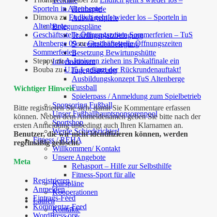
Termine
Sporteln in Altenberge
Heimspiele
Dimova
zu
Endlich geht’s wieder los – Sporteln in
Auswärtsspiele
Altenberge
Belegungspläne
Geschäftsstelle Öffnungszeiten Sommerferien – TuS
Trainingsplatzbelegung
Altenberge 09
zu
Geschäftsstelle Öffnungszeiten
Soccerhallenbelegung
Sommerferien
Besetzung Bewirtungshütte
Steppy
zu
A-Junioren ziehen ins Pokalfinale ein
Informationen
Bouba
zu
U15.1 gelingt der Rückrundenauftakt!
Jugendsatzung
Ausbildungskonzept TuS Altenberge
Fussball
Wichtiger Hinweis
Spielerpass / Anmeldung zum Spielbetrieb
Sponsoring Fußball
Bitte registrieren Sie sich, damit Sie Kommentare erfassen
Unser Fußballhauptsponsorenpool
können. Neben dem Anmeldenamen geben Sie bitte nach der
Sportshop
ersten Anmeldung unbedingt auch Ihren Klarnamen an.
Werde Schiedsrichter!
Benutzer, die wir nicht identifizieren können, werden
Fitness / REHA
regelmäßig gelöscht.
Willkommen/ Kontakt
Unsere Angebote
Meta
Rehasport – Hilfe zur Selbsthilfe
Fitness-Sport für alle
Registrieren
Kurspläne
Anmelden
Kooperationen
Eintrags-Feed
Laufen
Kommentar-Feed
Kontakte
WordPress.org