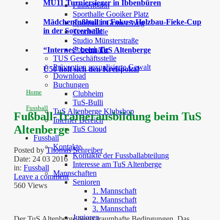
MU11 Turniersieger in Ibbenbüren
Finnenbahn
Sporthalle Gooiker Platz
Mädchenfußball im Fokus: Holzbau-Fieke-Cup
Sporthalle Grüner Weg
in der Soccerhalle
Tennishalle
Studio Münsterstraße
Soccerhalle
“Internes” beim TuS Altenberge
TUS Geschäftsstelle
Prävention sexualisierte Gewalt
Ü50 holt sich den Kreispokal
Download
Buchungen
Home
Clubheim
TuS-Bulli
Fussball
TuS Altenberge Klubshop
Fußball-Trainerausbildung beim TuS
Interner Bereich
Altenberge
TuS Cloud
Fussball
Kontakte
Posted by
Thomas Schreiber
Kontakte der Fussballabteilung
Date:
24 03 2016
Interesse am TuS Altenberge
in:
Fussball
Mannschaften
Leave a comment
Senioren
560 Views
1. Mannschaft
2. Mannschaft
3. Mannschaft
Junioren
Der TuS Altenberge bietet traumhafte Bedingungen. Das