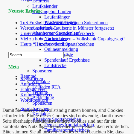
Lauftreff
Laufkalender
Neueste Beiträge
Kursangebot Laufen
Laufanfänger
Wiedereinsteiger
TuS Fußball Frauen suchen noch Spielerinnen
Laufstrecken
Westmünsterland-Laufserie in Münster fortgesetzt
Altenberger Spendenlauf
Unsere Laufexkursion nach Havixbeck
Nachrichten
Viel zu hohe Temperaturen – Volksbank Cup abgesagt!
Ausschreibung
Heute “Hitzefrei” beim Sportabzeichen
Onlineanmeldung
Teilnehmerliste
Spendenlauf Ergebnisse
Laufstrecke
Meta
Sponsoren
Rennrad
Registrieren
Kontakte
Anmelden
Leitfaden RTA
Eintrags-Feed
Termine
Kommentar-Feed
Bekleidung
WordPress.org
Sponsoren
Sportabzeichen
Damit Sie unsere Seite vollständig nutzen können, sind Cookies
Kontakte
erforderlich. Einige dieser Cookies sind notwendig, damit unsere
Angebote Sportabzeichen
Seite überhaupt funktioniert, andere Cookies sind nur für ein
Deutsches Sportabzeichen
komfortables Nutzungserlebnis oder unsere Statistiken erforderlich.
Familiensportabzeichen
Bitte stimmen Sie all unseren Cookies zu und beachten Sie, dass