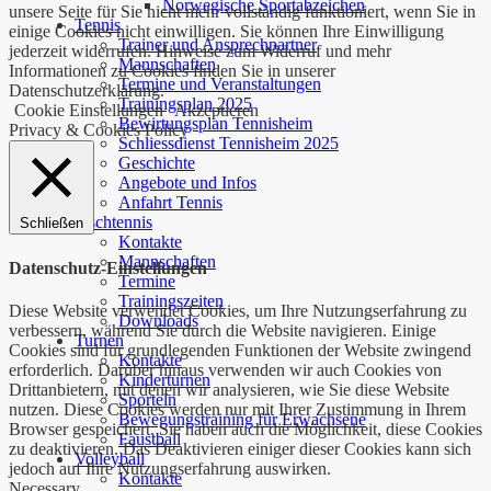
Norwegische Sportabzeichen
unsere Seite für Sie nicht mehr vollständig funktioniert, wenn Sie in
Tennis
einige Cookies nicht einwilligen. Sie können Ihre Einwilligung
Trainer und Ansprechpartner
jederzeit widerrufen. Hinweise zum Widerruf und mehr
Mannschaften
Informationen zu Cookies finden Sie in unserer
Termine und Veranstaltungen
Datenschutzerklärung.
Trainingsplan 2025
Cookie Einstellungen
Akzeptieren
Bewirtungsplan Tennisheim
Privacy & Cookies Policy
Schliessdienst Tennisheim 2025
Geschichte
Angebote und Infos
Anfahrt Tennis
Tischtennis
Schließen
Kontakte
Mannschaften
Datenschutz-Einstellungen
Termine
Trainingszeiten
Diese Website verwendet Cookies, um Ihre Nutzungserfahrung zu
Downloads
verbessern, während Sie durch die Website navigieren. Einige
Turnen
Cookies sind für grundlegenden Funktionen der Website zwingend
Kontakte
erforderlich. Darüber hinaus verwenden wir auch Cookies von
Kinderturnen
Drittanbietern, mit denen wir analysieren, wie Sie diese Website
Sporteln
nutzen. Diese Cookies werden nur mit Ihrer Zustimmung in Ihrem
Bewegungstraining für Erwachsene
Browser gespeichert. Sie haben auch die Möglichkeit, diese Cookies
Faustball
zu deaktivieren. Das Deaktivieren einiger dieser Cookies kann sich
Volleyball
jedoch auf Ihre Nutzungserfahrung auswirken.
Kontakte
Necessary