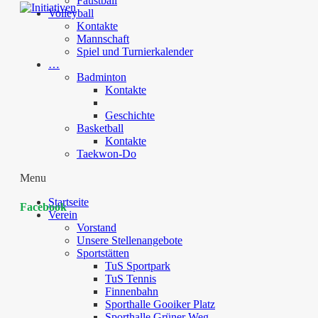
Faustball
Volleyball
Kontakte
Mannschaft
Spiel und Turnierkalender
…
Badminton
Kontakte
Geschichte
Basketball
Kontakte
Taekwon-Do
Menu
Startseite
Facebook
Verein
Vorstand
Unsere Stellenangebote
Sportstätten
TuS Sportpark
TuS Tennis
Finnenbahn
Sporthalle Gooiker Platz
Sporthalle Grüner Weg