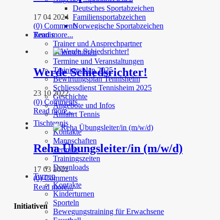
Deutsches Sportabzeichen
17 04 2024
Familiensportabzeichen
(0) Comments
Norwegische Sportabzeichen
Tennis
Read more...
Trainer und Ansprechpartner
Mannschaften
Termine und Veranstaltungen
Werde Schiedsrichter!
Trainingsplan 2025
Bewirtungsplan Tennisheim
Schliessdienst Tennisheim 2025
23 10 2022
Geschichte
(0) Comments
Angebote und Infos
Read more...
Anfahrt Tennis
Tischtennis
Kontakte
Mannschaften
Reha Übungsleiter/in (m/w/d)
Termine
Trainingszeiten
Downloads
17 03 2022
Turnen
(0) Comments
Kontakte
Read more...
Kinderturnen
Sporteln
Initiativen
Bewegungstraining für Erwachsene