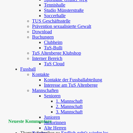
Tennishalle
Studio Münsterstraße
Soccerhalle
TUS Geschäftsstelle
Prävention sexualisierte Gewalt
Download
Buchungen
Clubheim
TuS-Bulli
TuS Altenberge Klubshop
Interner Bereich
TuS Cloud
Fussball
Kontakte
Kontakte der Fussballabteilung
Interesse am TuS Altenberge
Mannschaften
Senioren
1. Mannschaft
2. Mannschaft
3. Mannschaft
Junioren
Neueste Kommentare
Juniorinnen
Alte Herren
Thomas Schreiber
zu
Endlich geht’s wieder los –