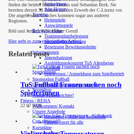
Juniorinnen
finden die beiden Brüder Dennis und Sebastian Berk. Sie
Alte Herren
bereiten derzeit 38 Trainer auf den Erwerb der C-Lizenz vor.
Termine
Die angehenden Coaches kommen sogar aus anderen
Heimspiele
Regionen.
Auswärtsspiele
Belegungspläne
Bild und Artikel: WN, Heiner Gerull
Trainingsplatzbelegung
Hier geht es zum vollständigen Artikel.
Soccerhallenbelegung
Besetzung Bewirtungshütte
Informationen
Related posts
Jugendsatzung
Ausbildungskonzept TuS Altenberge
Fussball
Spielerpass / Anmeldung zum Spielbetrieb
Sponsoring Fußball
TuS Fußball Frauen suchen noch
Unser Fußballhauptsponsorenpool
Sportshop
Spielerinnen
Werde Schiedsrichter!
Fitness / REHA
22 07 2026
Willkommen/ Kontakt
Unsere Angebote
Rehasport – Hilfe zur Selbsthilfe
Fitness-Sport für alle
Kurspläne
Viel zu hohe Temperaturen –
Kooperationen