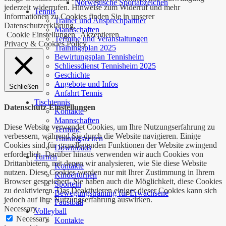
Norwegische Sportabzeichen
jederzeit widerrufen. Hinweise zum Widerruf und mehr
Tennis
Informationen zu Cookies finden Sie in unserer
Trainer und Ansprechpartner
Datenschutzerklärung.
Mannschaften
Cookie Einstellungen
Akzeptieren
Termine und Veranstaltungen
Privacy & Cookies Policy
Trainingsplan 2025
Bewirtungsplan Tennisheim
Schliessdienst Tennisheim 2025
Geschichte
Angebote und Infos
Schließen
Anfahrt Tennis
Tischtennis
Datenschutz-Einstellungen
Kontakte
Mannschaften
Diese Website verwendet Cookies, um Ihre Nutzungserfahrung zu
Termine
verbessern, während Sie durch die Website navigieren. Einige
Trainingszeiten
Cookies sind für grundlegenden Funktionen der Website zwingend
Downloads
erforderlich. Darüber hinaus verwenden wir auch Cookies von
Turnen
Drittanbietern, mit denen wir analysieren, wie Sie diese Website
Kontakte
nutzen. Diese Cookies werden nur mit Ihrer Zustimmung in Ihrem
Kinderturnen
Browser gespeichert. Sie haben auch die Möglichkeit, diese Cookies
Sporteln
zu deaktivieren. Das Deaktivieren einiger dieser Cookies kann sich
Bewegungstraining für Erwachsene
jedoch auf Ihre Nutzungserfahrung auswirken.
Faustball
Necessary
Volleyball
Necessary
Kontakte