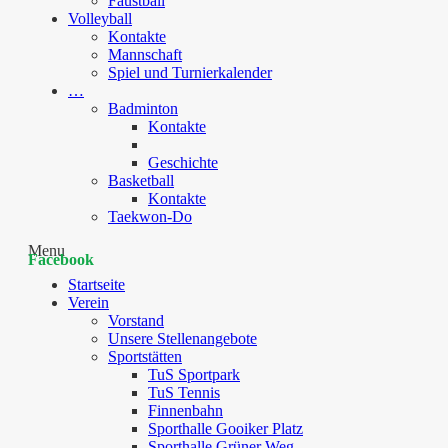
Faustball
Volleyball
Kontakte
Mannschaft
Spiel und Turnierkalender
…
Badminton
Kontakte
Geschichte
Basketball
Kontakte
Taekwon-Do
Menu
Facebook
Startseite
Verein
Vorstand
Unsere Stellenangebote
Sportstätten
TuS Sportpark
TuS Tennis
Finnenbahn
Sporthalle Gooiker Platz
Sporthalle Grüner Weg