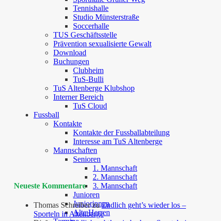
Tennishalle
Studio Münsterstraße
Soccerhalle
TUS Geschäftsstelle
Prävention sexualisierte Gewalt
Download
Buchungen
Clubheim
TuS-Bulli
TuS Altenberge Klubshop
Interner Bereich
TuS Cloud
Fussball
Kontakte
Kontakte der Fussballabteilung
Interesse am TuS Altenberge
Mannschaften
Senioren
1. Mannschaft
2. Mannschaft
Neueste Kommentare
3. Mannschaft
Junioren
Juniorinnen
Thomas Schreiber
zu
Endlich geht’s wieder los –
Alte Herren
Sporteln in Altenberge