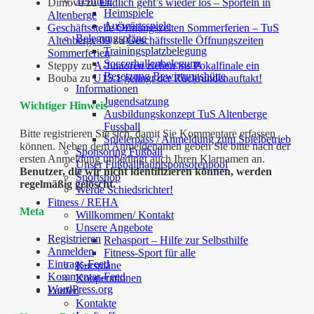
Termine
Dimova
zu
Endlich geht’s wieder los – Sporteln in
Heimspiele
Altenberge
Auswärtsspiele
Geschäftsstelle Öffnungszeiten Sommerferien – TuS
Belegungspläne
Altenberge 09
zu
Geschäftsstelle Öffnungszeiten
Trainingsplatzbelegung
Sommerferien
Soccerhallenbelegung
Steppy
zu
A-Junioren ziehen ins Pokalfinale ein
Besetzung Bewirtungshütte
Bouba
zu
U15.1 gelingt der Rückrundenauftakt!
Informationen
Jugendsatzung
Wichtiger Hinweis
Ausbildungskonzept TuS Altenberge
Fussball
Bitte registrieren Sie sich, damit Sie Kommentare erfassen
Spielerpass / Anmeldung zum Spielbetrieb
können. Neben dem Anmeldenamen geben Sie bitte nach der
Sponsoring Fußball
ersten Anmeldung unbedingt auch Ihren Klarnamen an.
Unser Fußballhauptsponsorenpool
Benutzer, die wir nicht identifizieren können, werden
Sportshop
regelmäßig gelöscht.
Werde Schiedsrichter!
Fitness / REHA
Meta
Willkommen/ Kontakt
Unsere Angebote
Registrieren
Rehasport – Hilfe zur Selbsthilfe
Anmelden
Fitness-Sport für alle
Eintrags-Feed
Kurspläne
Kommentar-Feed
Kooperationen
WordPress.org
Laufen
Kontakte