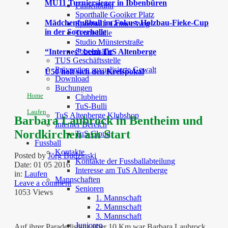
MU11 Turniersieger in Ibbenbüren
Finnenbahn
Sporthalle Gooiker Platz
Mädchenfußball im Fokus: Holzbau-Fieke-Cup
Sporthalle Grüner Weg
in der Soccerhalle
Tennishalle
Studio Münsterstraße
Soccerhalle
“Internes” beim TuS Altenberge
TUS Geschäftsstelle
Prävention sexualisierte Gewalt
Ü50 holt sich den Kreispokal
Download
Buchungen
Home
Clubheim
TuS-Bulli
Laufen
TuS Altenberge Klubshop
Barbara Laubrock in Bentheim und
Interner Bereich
Nordkirchen am Start
TuS Cloud
Fussball
Kontakte
Posted by
Jörg Budzinski
Kontakte der Fussballabteilung
Date:
01 05 2016
Interesse am TuS Altenberge
in:
Laufen
Mannschaften
Leave a comment
Senioren
1053 Views
1. Mannschaft
2. Mannschaft
3. Mannschaft
Junioren
Auf ihrer Paradedistanz über 10 Km war Barbara Laubrock