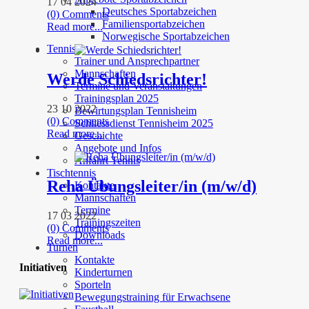
17 04 2024
Deutsches Sportabzeichen
(0) Comments
Familiensportabzeichen
Read more...
Norwegische Sportabzeichen
Tennis
Trainer und Ansprechpartner
Mannschaften
Werde Schiedsrichter!
Termine und Veranstaltungen
Trainingsplan 2025
23 10 2022
Bewirtungsplan Tennisheim
(0) Comments
Schliessdienst Tennisheim 2025
Read more...
Geschichte
Angebote und Infos
Anfahrt Tennis
Tischtennis
Reha Übungsleiter/in (m/w/d)
Kontakte
Mannschaften
Termine
17 03 2022
Trainingszeiten
(0) Comments
Downloads
Read more...
Turnen
Kontakte
Initiativen
Kinderturnen
Sporteln
Bewegungstraining für Erwachsene