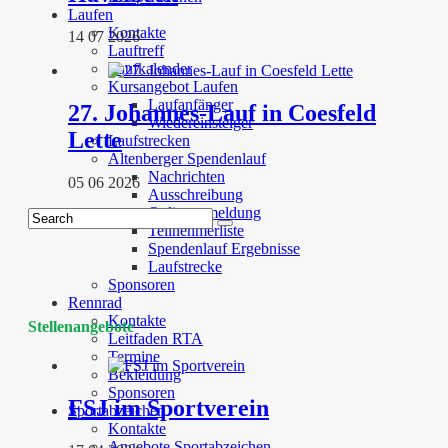
Laufen
Kontakte
14 07 2026
Lauftreff
Laufkalender
Kursangebot Laufen
Laufanfänger
27. Johannes-Lauf in Coesfeld
Wiedereinsteiger
Lette
Laufstrecken
Altenberger Spendenlauf
Nachrichten
05 06 2026
Ausschreibung
Onlineanmeldung
Teilnehmerliste
Spendenlauf Ergebnisse
Laufstrecke
Sponsoren
Rennrad
Kontakte
Stellenangebote
Leitfaden RTA
Termine
Bekleidung
Sponsoren
FSJ im Sportverein
Sportabzeichen
Kontakte
Angebote Sportabzeichen