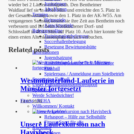
Juniorinnen
wieder bei 2 Läufen erfolgreich. Den Bentheimer
Alte Herren
Waldlauf lief sie in 49:40 Min. und erreichte den 5. Platz in
Termine
der Gesamtwertung sowie den 1. Platz in der AK-W55. Am
Heimspiele
vergangenen Samstag konnte sie ihre Zeit aus Bentheim noch
Auswärtsspiele
verbessern und lief beim Nordkirchener Dorf- und
Belegungspläne
Schlosslauf in 48:43 Min. auf Platz 10. Auch hier konnte Sie
Trainingsplatzbelegung
einen ersten Altersklassenplatz für sich verbuchen.
Soccerhallenbelegung
Besetzung Bewirtungshütte
Related posts
Informationen
Jugendsatzung
Ausbildungskonzept TuS Altenberge
Fussball
Spielerpass / Anmeldung zum Spielbetrieb
Sponsoring Fußball
Westmünsterland-Laufserie in
Unser Fußballhauptsponsorenpool
Münster fortgesetzt
Sportshop
Werde Schiedsrichter!
Fitness / REHA
14 07 2026
Willkommen/ Kontakt
Unsere Angebote
Rehasport – Hilfe zur Selbsthilfe
Fitness-Sport für alle
Unsere Laufexkursion nach
Kurspläne
Havixbeck
Kooperationen