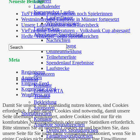
Lauftreff
Neueste Beiträge
Laufkalender
Kursangebot Laufen
TuS Fußball Frauen suchen noch Spielerinnen
Laufanfänger
Westmünsterland-Laufserie in Münster fortgesetzt
Wiedereinsteiger
Unsere Laufexkursion nach Havixbeck
Laufstrecken
Viel zu hohe Temperaturen – Volksbank Cup abgesagt!
Altenberger Spendenlauf
Heute “Hitzefrei” beim Sportabzeichen
Nachrichten
Ausschreibung
Onlineanmeldung
Teilnehmerliste
Meta
Spendenlauf Ergebnisse
Laufstrecke
Registrieren
Sponsoren
Anmelden
Rennrad
Eintrags-Feed
Kontakte
Kommentar-Feed
Leitfaden RTA
WordPress.org
Termine
Bekleidung
Damit Sie unsere Seite vollständig nutzen können, sind Cookies
Sponsoren
erforderlich. Einige dieser Cookies sind notwendig, damit unsere
Sportabzeichen
Seite überhaupt funktioniert, andere Cookies sind nur für ein
Kontakte
komfortables Nutzungserlebnis oder unsere Statistiken erforderlich.
Angebote Sportabzeichen
Bitte stimmen Sie all unseren Cookies zu und beachten Sie, dass
Deutsches Sportabzeichen
unsere Seite für Sie nicht mehr vollständig funktioniert, wenn Sie in
Familiensportabzeichen
einige Cookies nicht einwilligen. Sie können Ihre Einwilligung