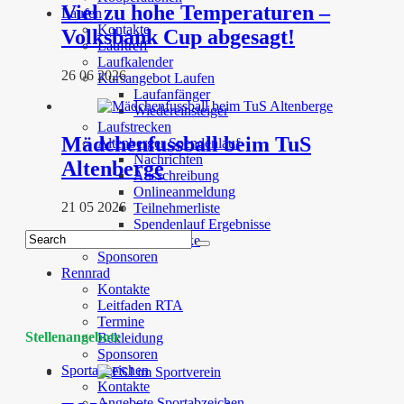
Viel zu hohe Temperaturen –
Laufen
Kontakte
Volksbank Cup abgesagt!
Lauftreff
Laufkalender
26 06 2026
Kursangebot Laufen
Laufanfänger
Wiedereinsteiger
Laufstrecken
Mädchenfussball beim TuS
Altenberger Spendenlauf
Nachrichten
Altenberge
Ausschreibung
Onlineanmeldung
21 05 2026
Teilnehmerliste
Spendenlauf Ergebnisse
Laufstrecke
Sponsoren
Rennrad
Kontakte
Leitfaden RTA
Termine
Stellenangebote
Bekleidung
Sponsoren
Sportabzeichen
Kontakte
Angebote Sportabzeichen