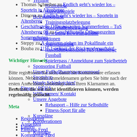
Termine
Thomas Schreiber
zu
Endlich geht’s wieder los –
Heimspiele
Sporteln in Altenberge
Auswärtsspiele
Dimova
zu
Endlich geht’s wieder los – Sporteln in
Belegungspläne
Altenberge
Trainingsplatzbelegung
Geschäftsstelle Öffnungszeiten Sommerferien – TuS
Soccerhallenbelegung
Altenberge 09
zu
Geschäftsstelle Öffnungszeiten
Besetzung Bewirtungshütte
Sommerferien
Informationen
Steppy
zu
A-Junioren ziehen ins Pokalfinale ein
Jugendsatzung
Bouba
zu
U15.1 gelingt der Rückrundenauftakt!
Ausbildungskonzept TuS Altenberge
Fussball
Wichtiger Hinweis
Spielerpass / Anmeldung zum Spielbetrieb
Sponsoring Fußball
Unser Fußballhauptsponsorenpool
Bitte registrieren Sie sich, damit Sie Kommentare erfassen
Sportshop
können. Neben dem Anmeldenamen geben Sie bitte nach der
Werde Schiedsrichter!
ersten Anmeldung unbedingt auch Ihren Klarnamen an.
Fitness / REHA
Benutzer, die wir nicht identifizieren können, werden
Willkommen/ Kontakt
regelmäßig gelöscht.
Unsere Angebote
Rehasport – Hilfe zur Selbsthilfe
Meta
Fitness-Sport für alle
Kurspläne
Registrieren
Kooperationen
Anmelden
Laufen
Eintrags-Feed
Kontakte
Kommentar-Feed