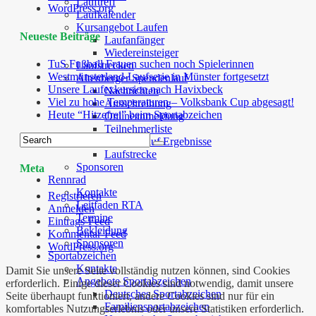
Lauftreff
WordPress.org
Laufkalender
Kursangebot Laufen
Neueste Beiträge
Laufanfänger
Wiedereinsteiger
TuS Fußball Frauen suchen noch Spielerinnen
Laufstrecken
Westmünsterland-Laufserie in Münster fortgesetzt
Altenberger Spendenlauf
Unsere Laufexkursion nach Havixbeck
Nachrichten
Viel zu hohe Temperaturen – Volksbank Cup abgesagt!
Ausschreibung
Heute “Hitzefrei” beim Sportabzeichen
Onlineanmeldung
Teilnehmerliste
Spendenlauf Ergebnisse
Laufstrecke
Sponsoren
Meta
Rennrad
Kontakte
Registrieren
Leitfaden RTA
Anmelden
Termine
Eintrags-Feed
Bekleidung
Kommentar-Feed
Sponsoren
WordPress.org
Sportabzeichen
Kontakte
Damit Sie unsere Seite vollständig nutzen können, sind Cookies
Angebote Sportabzeichen
erforderlich. Einige dieser Cookies sind notwendig, damit unsere
Deutsches Sportabzeichen
Seite überhaupt funktioniert, andere Cookies sind nur für ein
Familiensportabzeichen
komfortables Nutzungserlebnis oder unsere Statistiken erforderlich.