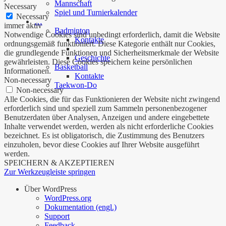
Mannschaft
Necessary
Spiel und Turnierkalender
Necessary
…
immer aktiv
Badminton
Notwendige Cookies sind unbedingt erforderlich, damit die Website
Kontakte
ordnungsgemäß funktioniert. Diese Kategorie enthält nur Cookies,
die grundlegende Funktionen und Sicherheitsmerkmale der Website
Geschichte
gewährleisten. Diese Cookies speichern keine persönlichen
Basketball
Informationen.
Kontakte
Non-necessary
Taekwon-Do
Non-necessary
Alle Cookies, die für das Funktionieren der Website nicht zwingend
erforderlich sind und speziell zum Sammeln personenbezogener
Benutzerdaten über Analysen, Anzeigen und andere eingebettete
Inhalte verwendet werden, werden als nicht erforderliche Cookies
bezeichnet. Es ist obligatorisch, die Zustimmung des Benutzers
einzuholen, bevor diese Cookies auf Ihrer Website ausgeführt
werden.
SPEICHERN & AKZEPTIEREN
Zur Werkzeugleiste springen
Über WordPress
WordPress.org
Dokumentation (engl.)
Support
Feedback