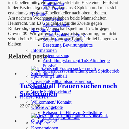
im Tabellenmittelfeld rangiert, erlebt die Erste einen Fehlstart
Juniorinnen
in der Bezirksliga mit 2 Punken aus 3 Spielen und muss sich
Alte Herren
erst einmal aus dem Tabellenkeller nach oben arbeiten.
Termine
Am nächsten Wochenende haben beide Mannschaften
Heimspiele
Heimrecht, um 13 Uhr geht es für die Zweite gegen
Auswärtsspiele
Rinkerode, die erste Mannschaft spielt um 15 Uhr gegen
Belegungspläne
Greven 09. Wir hoffen auf einen Leistungssprung, um nicht
Trainingsplatzbelegung
schon beim Saisonstart im unteren Tabellendrittel hängen zu
Soccerhallenbelegung
bleiben.
Besetzung Bewirtungshütte
Informationen
Related posts
Jugendsatzung
Ausbildungskonzept TuS Altenberge
Fussball
Spielerpass / Anmeldung zum Spielbetrieb
Sponsoring Fußball
Unser Fußballhauptsponsorenpool
TuS Fußball Frauen suchen noch
Sportshop
Werde Schiedsrichter!
Spielerinnen
Fitness / REHA
Willkommen/ Kontakt
22 07 2026
Unsere Angebote
Rehasport – Hilfe zur Selbsthilfe
Fitness-Sport für alle
Kurspläne
Kooperationen