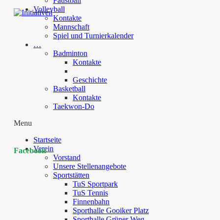
Faustball
Volleyball
Kontakte
Mannschaft
Spiel und Turnierkalender
…
Badminton
Kontakte
Geschichte
Basketball
Kontakte
Taekwon-Do
Menu
Startseite
Verein
Facebook
Vorstand
Unsere Stellenangebote
Sportstätten
TuS Sportpark
TuS Tennis
Finnenbahn
Sporthalle Gooiker Platz
Sporthalle Grüner Weg