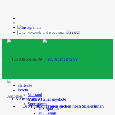
Startseite
Verein
Vorstand
Aktuelles
Unsere Stellenangebote
Sportstätten
TuS Fußball Frauen suchen noch Spielerinnen
TuS Sportpark
TuS Tennis