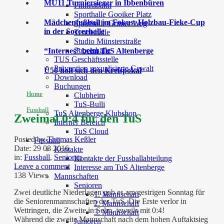
MU11 Turniersieger in Ibbenbüren
Finnenbahn
Sporthalle Gooiker Platz
Mädchenfußball im Fokus: Holzbau-Fieke-Cup
Sporthalle Grüner Weg
in der Soccerhalle
Tennishalle
Studio Münsterstraße
Soccerhalle
“Internes” beim TuS Altenberge
TUS Geschäftsstelle
Prävention sexualisierte Gewalt
Ü50 holt sich den Kreispokal
Download
Buchungen
Home
Clubheim
TuS-Bulli
Fussball
TuS Altenberge Klubshop
Zweimal 0:4 für den TuS
Interner Bereich
TuS Cloud
Posted by
Thomas Keßler
Fussball
Date:
29 08 2016
Kontakte
in:
Fussball
,
Senioren
Kontakte der Fussballabteilung
Leave a comment
Interesse am TuS Altenberge
138 Views
Mannschaften
Senioren
Zwei deutliche Niederlagen gab es am gestrigen Sonntag für
1. Mannschaft
die Seniorenmannschaften des TuS. Die Erste verlor in
2. Mannschaft
Wettringen, die Zweite in Selm, jeweils mit 0:4!
3. Mannschaft
Während die zweite Mannschaft nach dem hohen Auftaktsieg
Junioren