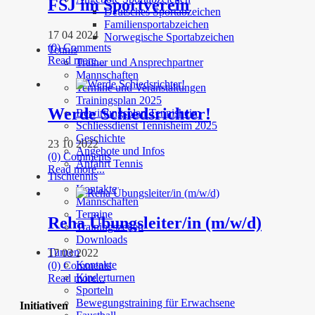
FSJ im Sportverein
Deutsches Sportabzeichen
Familiensportabzeichen
17 04 2024
Norwegische Sportabzeichen
(0) Comments
Tennis
Read more...
Trainer und Ansprechpartner
Mannschaften
Termine und Veranstaltungen
Trainingsplan 2025
Werde Schiedsrichter!
Bewirtungsplan Tennisheim
Schliessdienst Tennisheim 2025
Geschichte
23 10 2022
Angebote und Infos
(0) Comments
Anfahrt Tennis
Read more...
Tischtennis
Kontakte
Mannschaften
Termine
Reha Übungsleiter/in (m/w/d)
Trainingszeiten
Downloads
Turnen
17 03 2022
Kontakte
(0) Comments
Kinderturnen
Read more...
Sporteln
Bewegungstraining für Erwachsene
Initiativen