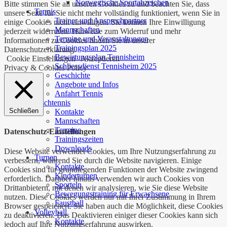
Norwegische Sportabzeichen
Bitte stimmen Sie all unseren Cookies zu und beachten Sie, dass
Tennis
unsere Seite für Sie nicht mehr vollständig funktioniert, wenn Sie in
Trainer und Ansprechpartner
einige Cookies nicht einwilligen. Sie können Ihre Einwilligung
Mannschaften
jederzeit widerrufen. Hinweise zum Widerruf und mehr
Termine und Veranstaltungen
Informationen zu Cookies finden Sie in unserer
Trainingsplan 2025
Datenschutzerklärung.
Bewirtungsplan Tennisheim
Cookie Einstellungen
Akzeptieren
Schliessdienst Tennisheim 2025
Privacy & Cookies Policy
Geschichte
Angebote und Infos
Anfahrt Tennis
Tischtennis
Schließen
Kontakte
Mannschaften
Termine
Datenschutz-Einstellungen
Trainingszeiten
Downloads
Diese Website verwendet Cookies, um Ihre Nutzungserfahrung zu
Turnen
verbessern, während Sie durch die Website navigieren. Einige
Kontakte
Cookies sind für grundlegenden Funktionen der Website zwingend
Kinderturnen
erforderlich. Darüber hinaus verwenden wir auch Cookies von
Sporteln
Drittanbietern, mit denen wir analysieren, wie Sie diese Website
Bewegungstraining für Erwachsene
nutzen. Diese Cookies werden nur mit Ihrer Zustimmung in Ihrem
Faustball
Browser gespeichert. Sie haben auch die Möglichkeit, diese Cookies
Volleyball
zu deaktivieren. Das Deaktivieren einiger dieser Cookies kann sich
Kontakte
jedoch auf Ihre Nutzungserfahrung auswirken.