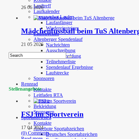
Kontakte
Lauftreff
26 06 2026
Laufkalender
Kursangebot Laufen
Laufanfänger
Wiedereinsteiger
Mädchenfussball beim TuS Altenber
Laufstrecken
Altenberger Spendenlauf
21 05 2026
Nachrichten
Ausschreibung
Onlineanmeldung
Teilnehmerliste
Spendenlauf Ergebnisse
Laufstrecke
Sponsoren
Rennrad
Stellenangebote
Kontakte
Leitfaden RTA
Termine
Bekleidung
Sponsoren
FSJ im Sportverein
Sportabzeichen
Kontakte
17 04 2024
Angebote Sportabzeichen
(0) Comments
Deutsches Sportabzeichen
Read more...