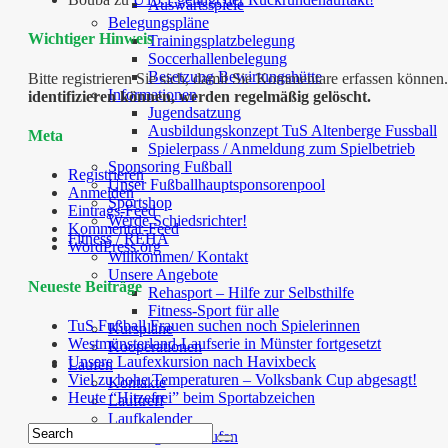
Auswärtsspiele
Belegungspläne
Wichtiger Hinweis
Trainingsplatzbelegung
Soccerhallenbelegung
Besetzung Bewirtungshütte
Bitte registrieren Sie sich, damit Sie Kommentare erfassen kön
Informationen
identifizieren können, werden regelmäßig gelöscht.
Jugendsatzung
Ausbildungskonzept TuS Altenberge Fussball
Meta
Spielerpass / Anmeldung zum Spielbetrieb
Sponsoring Fußball
Registrieren
Unser Fußballhauptsponsorenpool
Anmelden
Sportshop
Eintrags-Feed
Werde Schiedsrichter!
Kommentar-Feed
Fitness / REHA
WordPress.org
Willkommen/ Kontakt
Unsere Angebote
Neueste Beiträge
Rehasport – Hilfe zur Selbsthilfe
Fitness-Sport für alle
TuS Fußball Frauen suchen noch Spielerinnen
Kurspläne
Westmünsterland-Laufserie in Münster fortgesetzt
Kooperationen
Unsere Laufexkursion nach Havixbeck
Laufen
Viel zu hohe Temperaturen – Volksbank Cup abgesagt!
Kontakte
Heute “Hitzefrei” beim Sportabzeichen
Lauftreff
Laufkalender
Kursangebot Laufen