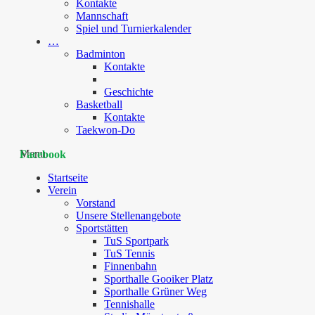
Kontakte
Mannschaft
Spiel und Turnierkalender
…
Badminton
Kontakte
Geschichte
Basketball
Kontakte
Taekwon-Do
Menu
Facebook
Startseite
Verein
Vorstand
Unsere Stellenangebote
Sportstätten
TuS Sportpark
TuS Tennis
Finnenbahn
Sporthalle Gooiker Platz
Sporthalle Grüner Weg
Tennishalle