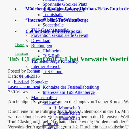
Sporthalle Gooiker Platz
Mädchenfußball im Fokus: Holzbau-Fieke-Cup in der
Sporthalle Grüner Weg
Tennishalle
Studio Münsterstraße
“Internes” beim TuS Altenberge
Soccerhalle
TUS Geschäftsstelle
Ü50 holt sich den Kreispokal
Prävention sexualisierte Gewalt
Download
Home
Buchungen
Clubheim
Fussball
TuS-Bulli
TuS C1 siegt mit 2:1 bei Vorwärts Wettr
TuS Altenberge Klubshop
Interner Bereich
Posted by
Roman
TuS Cloud
Date:
01 10 2016
Fussball
in:
Fussball
Kontakte
Leave a comment
Kontakte der Fussballabteilung
330 Views
Interesse am TuS Altenberge
Mannschaften
Am heutigen Samstag gewannen die Jungs von Trainer Roman Warmel
Senioren
1. Mannschaft
Durch eine frühe Führung durch Julian Uhlenbrock in der 15. Minu
2. Mannschaft
war das ohne das wir viel zugelassen haben in der Defensive. Wet
3. Mannschaft
Toni Glasing und Joel Dias hatten heute wenig Probleme mit der Of
Junioren
Vorwärts der Anschlusstreffer zum 1:2. Durch ein paar taktische
Juniorinnen