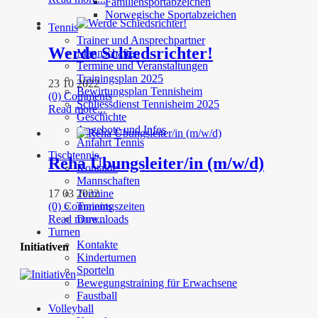
Familiensportabzeichen
Norwegische Sportabzeichen
Tennis
Trainer und Ansprechpartner
Werde Schiedsrichter!
Mannschaften
Termine und Veranstaltungen
Trainingsplan 2025
23 10 2022
Bewirtungsplan Tennisheim
(0) Comments
Schliessdienst Tennisheim 2025
Read more...
Geschichte
Angebote und Infos
Anfahrt Tennis
Tischtennis
Reha Übungsleiter/in (m/w/d)
Kontakte
Mannschaften
17 03 2022
Termine
(0) Comments
Trainingszeiten
Read more...
Downloads
Turnen
Kontakte
Initiativen
Kinderturnen
Sporteln
Bewegungstraining für Erwachsene
Faustball
Volleyball