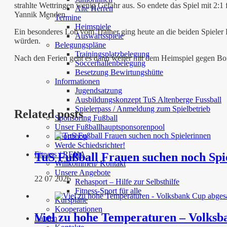
strahlte Wettringen wenig Gefahr aus. So endete das Spiel mit 2:1
Alte Herren
Yannik Menden.
Termine
Heimspiele
Ein besonderes Lob vom Trainer ging heute an die beiden Spieler F
Auswärtsspiele
würden.
Belegungspläne
Trainingsplatzbelegung
Nach den Ferien geht es dann weiter mit dem Heimspiel gegen Bo
Soccerhallenbelegung
Besetzung Bewirtungshütte
Informationen
Jugendsatzung
Ausbildungskonzept TuS Altenberge Fussball
Spielerpass / Anmeldung zum Spielbetrieb
Related posts
Sponsoring Fußball
Unser Fußballhauptsponsorenpool
Sportshop
Werde Schiedsrichter!
Fitness / REHA
TuS Fußball Frauen suchen noch Spi
Willkommen/ Kontakt
Unsere Angebote
22 07 2026
Rehasport – Hilfe zur Selbsthilfe
Fitness-Sport für alle
Kurspläne
Kooperationen
Viel zu hohe Temperaturen – Volksb
Laufen