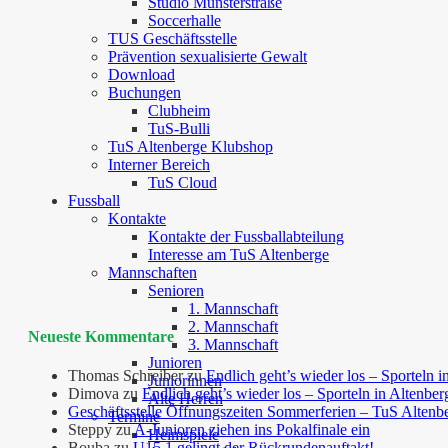
Studio Münsterstraße
Soccerhalle
TUS Geschäftsstelle
Prävention sexualisierte Gewalt
Download
Buchungen
Clubheim
TuS-Bulli
TuS Altenberge Klubshop
Interner Bereich
TuS Cloud
Fussball
Kontakte
Kontakte der Fussballabteilung
Interesse am TuS Altenberge
Mannschaften
Senioren
1. Mannschaft
2. Mannschaft
Neueste Kommentare
3. Mannschaft
Junioren
Thomas Schreiber
zu
Endlich geht’s wieder los – Sporteln i
Juniorinnen
Dimova
zu
Endlich geht’s wieder los – Sporteln in Altenber
Alte Herren
Geschäftsstelle Öffnungszeiten Sommerferien – TuS Altenb
Termine
Steppy
zu
A-Junioren ziehen ins Pokalfinale ein
Heimspiele
Bouba
zu
U15.1 gelingt der Rückrundenauftakt!