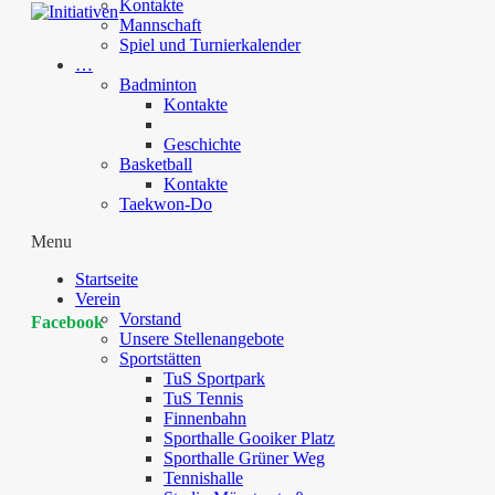
Kontakte
Mannschaft
Spiel und Turnierkalender
…
Badminton
Kontakte
Geschichte
Basketball
Kontakte
Taekwon-Do
Menu
Startseite
Verein
Vorstand
Facebook
Unsere Stellenangebote
Sportstätten
TuS Sportpark
TuS Tennis
Finnenbahn
Sporthalle Gooiker Platz
Sporthalle Grüner Weg
Tennishalle