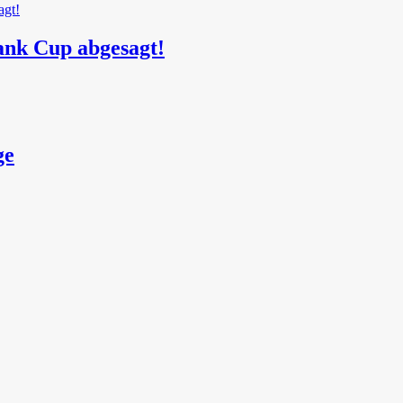
ank Cup abgesagt!
ge