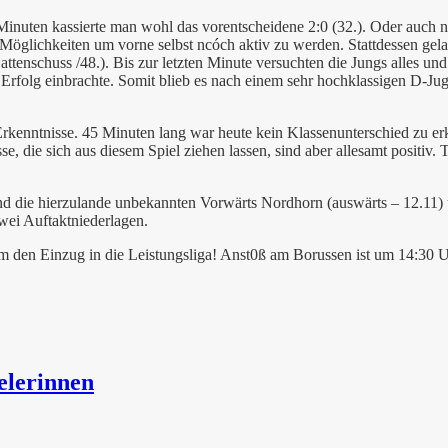
inuten kassierte man wohl das vorentscheidene 2:0 (32.). Oder auch n
 Möglichkeiten um vorne selbst ncóch aktiv zu werden. Stattdessen gela
tenschuss /48.). Bis zur letzten Minute versuchten die Jungs alles un
en Erfolg einbrachte. Somit blieb es nach einem sehr hochklassigen D-Ju
, Erkenntnisse. 45 Minuten lang war heute kein Klassenunterschied zu 
, die sich aus diesem Spiel ziehen lassen, sind aber allesamt positiv. 
ind die hierzulande unbekannten Vorwärts Nordhorn (auswärts – 12.11
wei Auftaktniederlagen.
m den Einzug in die Leistungsliga! Anst0ß am Borussen ist um 14:30 U
elerinnen