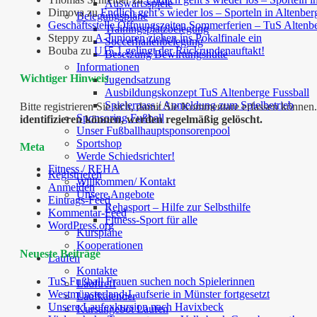
Auswärtsspiele
Dimova
zu
Endlich geht’s wieder los – Sporteln in Altenber
Belegungspläne
Geschäftsstelle Öffnungszeiten Sommerferien – TuS Altenb
Trainingsplatzbelegung
Steppy
zu
A-Junioren ziehen ins Pokalfinale ein
Soccerhallenbelegung
Bouba
zu
U15.1 gelingt der Rückrundenauftakt!
Besetzung Bewirtungshütte
Informationen
Wichtiger Hinweis
Jugendsatzung
Ausbildungskonzept TuS Altenberge Fussball
Spielerpass / Anmeldung zum Spielbetrieb
Bitte registrieren Sie sich, damit Sie Kommentare erfassen kön
Sponsoring Fußball
identifizieren können, werden regelmäßig gelöscht.
Unser Fußballhauptsponsorenpool
Sportshop
Meta
Werde Schiedsrichter!
Fitness / REHA
Registrieren
Willkommen/ Kontakt
Anmelden
Unsere Angebote
Eintrags-Feed
Rehasport – Hilfe zur Selbsthilfe
Kommentar-Feed
Fitness-Sport für alle
WordPress.org
Kurspläne
Kooperationen
Neueste Beiträge
Laufen
Kontakte
TuS Fußball Frauen suchen noch Spielerinnen
Lauftreff
Westmünsterland-Laufserie in Münster fortgesetzt
Laufkalender
Unsere Laufexkursion nach Havixbeck
Kursangebot Laufen