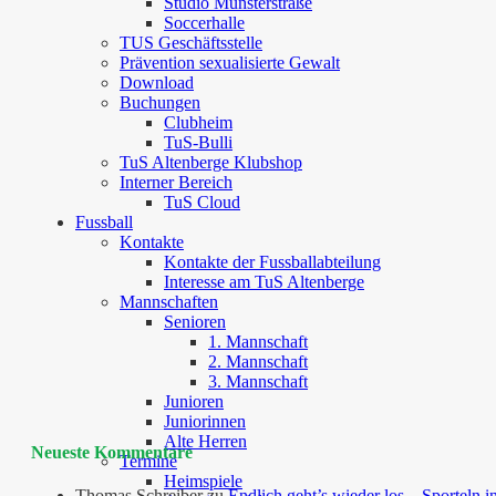
Studio Münsterstraße
Soccerhalle
TUS Geschäftsstelle
Prävention sexualisierte Gewalt
Download
Buchungen
Clubheim
TuS-Bulli
TuS Altenberge Klubshop
Interner Bereich
TuS Cloud
Fussball
Kontakte
Kontakte der Fussballabteilung
Interesse am TuS Altenberge
Mannschaften
Senioren
1. Mannschaft
2. Mannschaft
3. Mannschaft
Junioren
Juniorinnen
Alte Herren
Neueste Kommentare
Termine
Heimspiele
Thomas Schreiber
zu
Endlich geht’s wieder los – Sporteln i