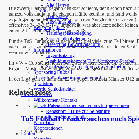
Alte Herren
Die zweite Halbzeit begann denkbar schlecht, denn schon nach 2 M
Termine
nahezu vollständig in die eigenen Hälfte gedrängt und fand wenig
Heimspiele
es gab genügend Möglichkeiten noch den Ausgleich zu erzielen (Lat
Auswärtsspiele
offensives 3-1-2-2 (3-1-4) umgestellt, was aber letztendlich kein
Belegungspläne
einem 2:1 – Heimerfolg für Münster 08.
Trainingsplatzbelegung
Soccerhallenbelegung
Für die TuS- Jungs gab es nach dem Spiel viele, zum Teil bittere
Besetzung Bewirtungshütte
nach Hause – zumindestens punktetechnisch. Die restlichen Schlüsse
Informationen
werden wir aufbauen.
Jugendsatzung
Ausbildungskonzept TuS Altenberge Fussball
Im VW – Cup stehen jetzt noch zwei weitere Spiele an. Gegner s
Spielerpass / Anmeldung zum Spielbetrieb
Regio – Masters ist wohl leider nahezu ausgeschlossen nach den z
Sponsoring Fußball
Unser Fußballhauptsponsorenpool
In der Liga geht es dann am 22.10 gegen Borussia Münster U12 u
Sportshop
Werde Schiedsrichter!
Related posts
Fitness / REHA
Willkommen/ Kontakt
Unsere Angebote
Rehasport – Hilfe zur Selbsthilfe
Fitness-Sport für alle
TuS Fußball Frauen suchen noch Spi
Kurspläne
Kooperationen
22 07 2026
Laufen