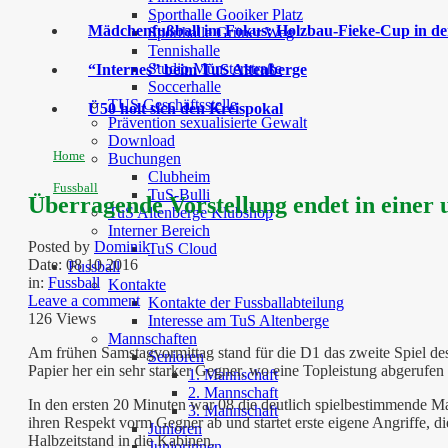
Sporthalle Gooiker Platz
Mädchenfußball im Fokus: Holzbau-Fieke-Cup in der
Sporthalle Grüner Weg
Tennishalle
Studio Münsterstraße
“Internes” beim TuS Altenberge
Soccerhalle
TUS Geschäftsstelle
Ü50 holt sich den Kreispokal
Prävention sexualisierte Gewalt
Download
Home
Buchungen
Clubheim
Fussball
TuS-Bulli
Überragende Vorstellung endet in einer
TuS Altenberge Klubshop
Interner Bereich
Posted by
Dominik
TuS Cloud
Date:
08 10 2016
Fussball
in:
Fussball
Kontakte
Leave a comment
Kontakte der Fussballabteilung
126 Views
Interesse am TuS Altenberge
Mannschaften
Am frühen Samstagvormittag stand für die D1 das zweite Spiel des
Senioren
Papier her ein sehr starker Gegner, wo eine Topleistung abgerufe
1. Mannschaft
2. Mannschaft
In den ersten 20 Minuten war 08 die deutlich spielbestimmende Ma
3. Mannschaft
ihren Respekt vorm Gegner ab und startet erste eigene Angriffe, 
Junioren
Halbzeitstand in die Kabinen.
Juniorinnen