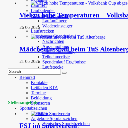
Kontakte
Lauftreff
Laufkalender
Viel zu hohe Temperaturen – Volksb
Kursangebot Laufen
Laufanfänger
Wiedereinsteiger
26 06 2026
Laufstrecken
Altenberger Spendenlauf
Nachrichten
Ausschreibung
Mädchenfussball beim TuS Altenber
Onlineanmeldung
Teilnehmerliste
21 05 2026
Spendenlauf Ergebnisse
Laufstrecke
Sponsoren
Rennrad
Kontakte
Leitfaden RTA
Termine
Bekleidung
Stellenangebote
Sponsoren
Sportabzeichen
Kontakte
Angebote Sportabzeichen
Deutsches Sportabzeichen
FSJ im Sportverein