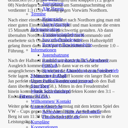
Juniorinnen
08) Niederlagen zuvor, gelang am Samstagnachmittag ein
Alte Herren
verdienter 1:3 (1:0) – Erfolg gegen Vorwärts Nordhorn.
Termine
Heimspiele
Nach einer einstündigen Anfahrt nach Nordhorn ging man mit
Auswärtsspiele
einer guten Einstellung in das Spiel und man konnte die ersten
Belegungspläne
15 Minuten auch mehr als gleichwertig gestalten. Ab dann
Trainingsplatzbelegung
übernahm Nordhorn leider komplett das Kommando und
Soccerhallenbelegung
erarbeitete sich Chance um Chance. Mit dem Halbzeitpfiff
Besetzung Bewirtungshütte
gelang ihnen dann auch per Distanzschuss die verdiente 1:0 –
Informationen
Führung.
Jugendsatzung
Ausbildungskonzept TuS Altenberge
Nach der Halbzeit konnten wir durch Janik sehr schnell zum
Fussball
Ausgleich kommen (38.). Ab dann war es ein sehr
Spielerpass / Anmeldung zum Spielbetrieb
ausgeglichenes Spiel, wobei die Chancen eher auf unserer
Sponsoring Fußball
Seite lagen. 2 Minuten vor Abpfiff konnte ein langer Ball von
Unser Fußballhauptsponsorenpool
Jan perfekt mitgenommen werden und jener schob den Ball
Sportshop
dann überlegt ins Tor (58.). Mitten in den Freudentrubel
Werde Schiedsrichter!
hinein konnte Janik nach einem perfekten Konter den 3:1 –
Fitness / REHA
Endstand erzielen (59.).
Willkommen/ Kontakt
Weiter geht es am nächsten Samstag mit dem letzten Spiel des
Unsere Angebote
VW – Cups gegen ASV Altenlingen. Anstoß am Großen
Rehasport – Hilfe zur Selbsthilfe
Berg ist um 11:30 Uhr. Danach geht es dann weiter in der
Fitness-Sport für alle
Leistungsliga.
Kurspläne
Kooperationen