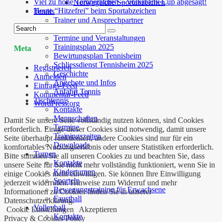
Viel zu hohe Temperaturen – Volksbank Cup abgesagt!
Norwegische Sportabzeichen
Heute “Hitzefrei” beim Sportabzeichen
Tennis
Trainer und Ansprechpartner
Mannschaften
Termine und Veranstaltungen
Trainingsplan 2025
Meta
Bewirtungsplan Tennisheim
Schliessdienst Tennisheim 2025
Registrieren
Geschichte
Anmelden
Angebote und Infos
Eintrags-Feed
Anfahrt Tennis
Kommentar-Feed
Tischtennis
WordPress.org
Kontakte
Mannschaften
Damit Sie unsere Seite vollständig nutzen können, sind Cookies
Termine
erforderlich. Einige dieser Cookies sind notwendig, damit unsere
Trainingszeiten
Seite überhaupt funktioniert, andere Cookies sind nur für ein
Downloads
komfortables Nutzungserlebnis oder unsere Statistiken erforderlich.
Turnen
Bitte stimmen Sie all unseren Cookies zu und beachten Sie, dass
Kontakte
unsere Seite für Sie nicht mehr vollständig funktioniert, wenn Sie in
Kinderturnen
einige Cookies nicht einwilligen. Sie können Ihre Einwilligung
Sporteln
jederzeit widerrufen. Hinweise zum Widerruf und mehr
Bewegungstraining für Erwachsene
Informationen zu Cookies finden Sie in unserer
Faustball
Datenschutzerklärung.
Volleyball
Cookie Einstellungen
Akzeptieren
Kontakte
Privacy & Cookies Policy