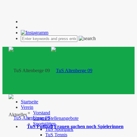
Startseite
Verein
Vorstand
Aktuelles
Unsere Stellenangebote
Sportstätten
TuS Fußball Frauen suchen noch Spielerinnen
TuS Sportpark
TuS Tennis