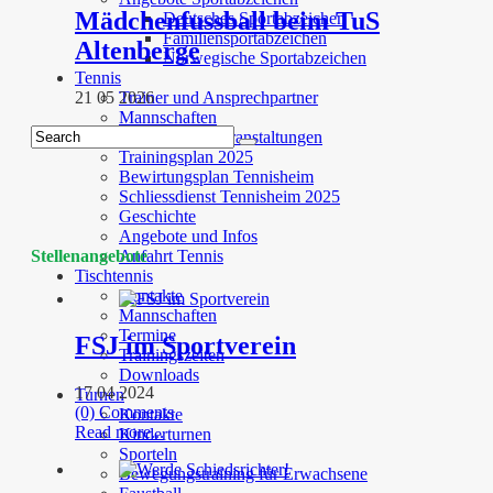
Mädchenfussball beim TuS
Deutsches Sportabzeichen
Familiensportabzeichen
Altenberge
Norwegische Sportabzeichen
Tennis
21 05 2026
Trainer und Ansprechpartner
Mannschaften
Termine und Veranstaltungen
Trainingsplan 2025
Bewirtungsplan Tennisheim
Schliessdienst Tennisheim 2025
Geschichte
Angebote und Infos
Stellenangebote
Anfahrt Tennis
Tischtennis
Kontakte
Mannschaften
Termine
FSJ im Sportverein
Trainingszeiten
Downloads
17 04 2024
Turnen
(0) Comments
Kontakte
Read more...
Kinderturnen
Sporteln
Bewegungstraining für Erwachsene