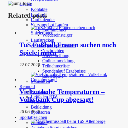
Laufen
Kontakte
Related posts
Lauftreff
Laufkalender
Kursangebot Laufen
Laufanfänger
Wiedereinsteiger
Laufstrecken
TuS Fußball Frauen suchen noch
Altenberger Spendenlauf
Nachrichten
Spielerinnen
Ausschreibung
Onlineanmeldung
22 07 2026
Teilnehmerliste
Spendenlauf Ergebnisse
Laufstrecke
Sponsoren
Rennrad
Viel zu hohe Temperaturen –
Kontakte
Leitfaden RTA
Volksbank Cup abgesagt!
Termine
Bekleidung
26 06 2026
Sponsoren
Sportabzeichen
Kontakte
Angebote Sportabzeichen