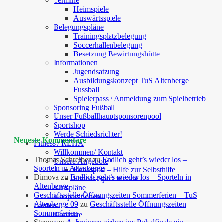
Termine
Heimspiele
Auswärtsspiele
Belegungspläne
Trainingsplatzbelegung
Soccerhallenbelegung
Besetzung Bewirtungshütte
Informationen
Jugendsatzung
Ausbildungskonzept TuS Altenberge
Fussball
Spielerpass / Anmeldung zum Spielbetrieb
Sponsoring Fußball
Unser Fußballhauptsponsorenpool
Sportshop
Werde Schiedsrichter!
Neueste Kommentare
Fitness / REHA
Willkommen/ Kontakt
Thomas Schreiber
zu
Endlich geht’s wieder los –
Unsere Angebote
Sporteln in Altenberge
Rehasport – Hilfe zur Selbsthilfe
Dimova
zu
Endlich geht’s wieder los – Sporteln in
Fitness-Sport für alle
Altenberge
Kurspläne
Geschäftsstelle Öffnungszeiten Sommerferien – TuS
Kooperationen
Altenberge 09
zu
Geschäftsstelle Öffnungszeiten
Laufen
Sommerferien
Kontakte
Steppy
zu
A-Junioren ziehen ins Pokalfinale ein