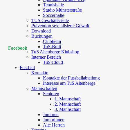
Tennishalle
Studio Münsterstraße
Soccerhalle
TUS Geschäftsstelle
Prävention sexualisierte Gewalt
Download
Buchungen
Clubheim
TuS-Bulli
Facebook
TuS Altenberge Klubshop
Interner Bereich
TuS Cloud
Fussball
Kontakte
Kontakte der Fussballabteilung
Interesse am TuS Altenberge
Mannschaften
Senioren
1. Mannschaft
2. Mannschaft
3. Mannschaft
Junioren
Juniorinnen
Alte Herren