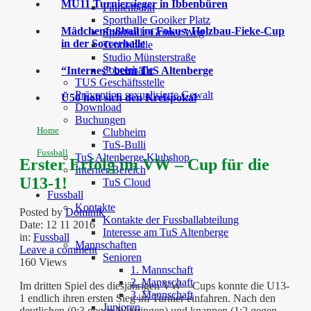
MU11 Turniersieger in Ibbenbüren
Finnenbahn
Sporthalle Gooiker Platz
Mädchenfußball im Fokus: Holzbau-Fieke-Cup
Sporthalle Grüner Weg
in der Soccerhalle
Tennishalle
Studio Münsterstraße
Soccerhalle
“Internes” beim TuS Altenberge
TUS Geschäftsstelle
Prävention sexualisierte Gewalt
Ü50 holt sich den Kreispokal
Download
Buchungen
Home
Clubheim
TuS-Bulli
Fussball
TuS Altenberge Klubshop
Erster Erfolg im VW – Cup für die
Interner Bereich
U13-1!
TuS Cloud
Fussball
Kontakte
Posted by
Dominik
Kontakte der Fussballabteilung
Date:
12 11 2016
Interesse am TuS Altenberge
in:
Fussball
Mannschaften
Leave a comment
Senioren
160 Views
1. Mannschaft
2. Mannschaft
Im dritten Spiel des diesjährigen VW – Cups konnte die U13-
3. Mannschaft
1 endlich ihren ersten Sieg im Turnier einfahren. Nach den
Junioren
deutlichen (0:3 gegen Wettringen) und knappen (1:2 gegen