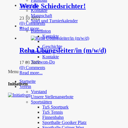
Faustball
Werde Schiedsrichter!
Volleyball
Kontakte
Mannschaft
23 10 2022
Spiel und Turnierkalender
(0) Comments
…
Read more...
Badminton
Kontakte
Geschichte
Reha Übungsleiter/in (m/w/d)
Basketball
Kontakte
Taekwon-Do
17 03 2022
(0) Comments
Menu
Read more...
Startseite
Initiativen
Verein
Vorstand
Unsere Stellenangebote
Sportstätten
TuS Sportpark
TuS Tennis
Finnenbahn
Sporthalle Gooiker Platz
Sporthalle Grüner Weg