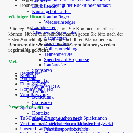
Lauftreff
Bouba
zu
U15.1 gelingt der Rückrundenauftakt!
Laufkalender
Kursangebot Laufen
Laufanfänger
Wichtiger Hinweis
Wiedereinsteiger
Laufstrecken
Bitte registrieren Sie sich, damit Sie Kommentare erfassen
Altenberger Spendenlauf
können. Neben dem Anmeldenamen geben Sie bitte nach der
Nachrichten
ersten Anmeldung unbedingt auch Ihren Klarnamen an.
Ausschreibung
Benutzer, die wir nicht identifizieren können, werden
Onlineanmeldung
regelmäßig gelöscht.
Teilnehmerliste
Spendenlauf Ergebnisse
Meta
Laufstrecke
Sponsoren
Registrieren
Rennrad
Anmelden
Kontakte
Eintrags-Feed
Leitfaden RTA
Kommentar-Feed
Termine
WordPress.org
Bekleidung
Sponsoren
Neueste Beiträge
Sportabzeichen
Kontakte
TuS Fußball Frauen suchen noch Spielerinnen
Angebote Sportabzeichen
Westmünsterland-Laufserie in Münster fortgesetzt
Deutsches Sportabzeichen
Unsere Laufexkursion nach Havixbeck
Familiensportabzeichen