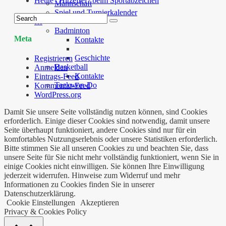
Heute “Hitzefrei” beim Sportabzeichen
Mannschaft
Spiel und Turnierkalender
…
Badminton
Meta
Kontakte
Geschichte
Registrieren
Basketball
Anmelden
Kontakte
Eintrags-Feed
Taekwon-Do
Kommentar-Feed
WordPress.org
Damit Sie unsere Seite vollständig nutzen können, sind Cookies
erforderlich. Einige dieser Cookies sind notwendig, damit unsere
Seite überhaupt funktioniert, andere Cookies sind nur für ein
komfortables Nutzungserlebnis oder unsere Statistiken erforderlich.
Bitte stimmen Sie all unseren Cookies zu und beachten Sie, dass
unsere Seite für Sie nicht mehr vollständig funktioniert, wenn Sie in
einige Cookies nicht einwilligen. Sie können Ihre Einwilligung
jederzeit widerrufen. Hinweise zum Widerruf und mehr
Informationen zu Cookies finden Sie in unserer
Datenschutzerklärung.
Cookie Einstellungen
Akzeptieren
Privacy & Cookies Policy