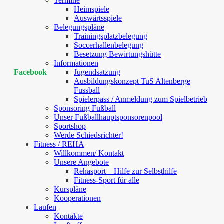
Termine
Heimspiele
Auswärtsspiele
Belegungspläne
Trainingsplatzbelegung
Soccerhallenbelegung
Besetzung Bewirtungshütte
Informationen
Jugendsatzung
Facebook
Ausbildungskonzept TuS Altenberge
Fussball
Spielerpass / Anmeldung zum Spielbetrieb
Sponsoring Fußball
Unser Fußballhauptsponsorenpool
Sportshop
Werde Schiedsrichter!
Fitness / REHA
Willkommen/ Kontakt
Unsere Angebote
Rehasport – Hilfe zur Selbsthilfe
Fitness-Sport für alle
Kurspläne
Kooperationen
Laufen
Kontakte