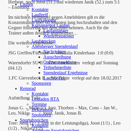
Herbern, noch Joost (51.) und wiederum Janik (52.) zum 5:1
Laufen
– Endstand.
Kontakte
Lauftreff
Im nächsten Heimspiel gegen Amelsbüren gilt es die
Laufkalender
Konzentration über 60 Minuten lang hochzuhalten und den
Kursangebot Laufen
Gegner frühzeitig aus dem Spiel nehmen. Auch für die
Laufanfänger
Trainer außen deutlich angenehmer…
Wiedereinsteiger
Laufstrecken
Die weiteren Ergebnisse:
Altenberger Spendenlauf
Nachrichten
JSG Greffen/Füchtorf – Westfalia Kinderhaus 1:0 (0:0)
Ausschreibung
Onlineanmeldung
Warendorfer SU II – GW Amelsbüren verlegt auf Sonntag
Teilnehmerliste
(04.12)
Spendenlauf Ergebnisse
Laufstrecke
1.FC Gievenbeck II – SG Telgte verlegt auf den 18.02.2017
Sponsoren
Rennrad
Kontakte
Aufstellung TuS:
Leitfaden RTA
Termine
Jonas G. – Malte (c), Joni, Thorben – Max, Cons – Jan W.,
Bekleidung
Leo, Niklas / Joost, Janik, Jonas B.
Sponsoren
Sportabzeichen
Tore: Janik (2 / 3 Tore in der Leistungsliga), Joost (1/1) , Leo
Kontakte
(1/2) , Niklas (1/2)
Angebote Sportabzeichen