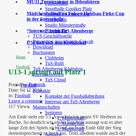
MU11 Turniersieger in Ibbenbüren
Finnenbahn
Sporthalle Gooiker Platz
Mädchenfußball im Fokus: Holzbau-Fieke-Cup
Sporthalle Grüner Weg
in der Soccerhalle
Tennishalle
Studio Münsterstraße
Soccerhalle
“Internes” beim TuS Altenberge
TUS Geschäftsstelle
Prävention sexualisierte Gewalt
Ü50 holt sich den Kreispokal
Download
Buchungen
Home
Clubheim
TuS-Bulli
Fussball
TuS Altenberge Klubshop
U13-1 springt auf Platz 1
Interner Bereich
TuS Cloud
Posted by
Dominik
Fussball
Date:
04 12 2016
Kontakte
in:
Fussball
Kontakte der Fussballabteilung
Leave a comment
Interesse am TuS Altenberge
117 Views
Mannschaften
Senioren
Am Ende steht ein 5:1-Auswärtssieg gegen SV Herbern zu
1. Mannschaft
Buche. So deutlich wie es das Ergebnis aussagt war es aber
2. Mannschaft
lange Zeit des Spiels nicht und auch am Ende fällt der Sieg
3. Mannschaft
dementsprechend zu hoch aus. Trotz alledem wurde auch der
Junioren