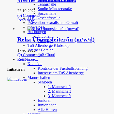
Tennishalle
Studio Münsterstraße
23 10 2022
Soccerhalle
(0) Comments
TUS Geschäftsstelle
Read more...
Prävention sexualisierte Gewalt
Download
Buchungen
Clubheim
Reha Übungsleiter/in (m/w/d)
TuS-Bulli
TuS Altenberge Klubshop
Interner Bereich
17 03 2022
TuS Cloud
(0) Comments
Fussball
Read more...
Kontakte
Kontakte der Fussballabteilung
Initiativen
Interesse am TuS Altenberge
Mannschaften
Senioren
1. Mannschaft
2. Mannschaft
3. Mannschaft
Junioren
Juniorinnen
Alte Herren