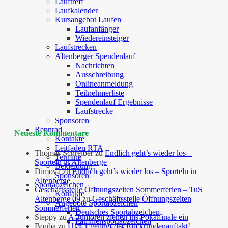
Lauftreff
Laufkalender
Kursangebot Laufen
Laufanfänger
Wiedereinsteiger
Laufstrecken
Altenberger Spendenlauf
Nachrichten
Ausschreibung
Onlineanmeldung
Teilnehmerliste
Spendenlauf Ergebnisse
Laufstrecke
Sponsoren
Rennrad
Neueste Kommentare
Kontakte
Leitfaden RTA
Thomas Schreiber
zu
Endlich geht’s wieder los –
Termine
Sporteln in Altenberge
Bekleidung
Dimova
zu
Endlich geht’s wieder los – Sporteln in
Sponsoren
Altenberge
Sportabzeichen
Geschäftsstelle Öffnungszeiten Sommerferien – TuS
Kontakte
Altenberge 09
zu
Geschäftsstelle Öffnungszeiten
Angebote Sportabzeichen
Sommerferien
Deutsches Sportabzeichen
Steppy
zu
A-Junioren ziehen ins Pokalfinale ein
Familiensportabzeichen
Bouba
zu
U15.1 gelingt der Rückrundenauftakt!