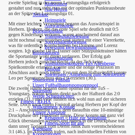
zweite Spieltag in der neuen Leistungsliga erfolgreich
Juniorinnen
gestaltet und nun steht man mit der optimalen Punkteausbeute
Alte Herren
an der Spitze der Leistungsliga 01.
Termine
Heimspiele
Mit einer leichten Verspätung begann das Auswärtsspiel in
Auswärtsspiele
Herbern. Herbern, die das erste Spiel sehr deutlich mit 0:5
Belegungspläne
gegen Kinderhaus verloren, waren anscheinend darauf aus
Trainingsplatzbelegung
nicht nochmal unterzugehen und starten mit einer Viererkette,
Soccerhallenbelegung
was für ordentlich Kopfschütteln bei Domme und Lorenz
Besetzung Bewirtungshütte
sorgten. Ich glaube DFB-Trainer oder Stützpunkttrainer hätten
Informationen
die Sportanlage wohl direkt verlassen. Der Erfolg gab
Jugendsatzung
Herbern jedoch zunächst Recht, da der TuS keine
Ausbildungskonzept TuS Altenberge
Spielkontrolle erlangen konnte und die nötige Präzision im
Fussball
Abschluss auch noch fehlte. Erst mit dem Halbzeitpfiff konnte
Spielerpass / Anmeldung zum Spielbetrieb
Leo per Sonntagsschuss das 1:0 erzielen (30.).
Sponsoring Fußball
Unser Fußballhauptsponsorenpool
Die zweite Hälfte begann dann optimal für die TuS –
Sportshop
Youngstars. Niklas konnte direkt nach der Halbzeit das 2:0
Werde Schiedsrichter!
erzielen (31.) und viele fühlten sich wohl nun auf der sicheren
Fitness / REHA
Seite. Doch nach einem Freistoß gelang Herbern per Kopf der
Willkommen/ Kontakt
2:1 – Anschlusstreffer (36.), dem daraufhin eine 10-minütige
Unsere Angebote
Druckphase der Herberner folgte. Diese konnte mit ganz viel
Rehasport – Hilfe zur Selbsthilfe
Glück überstanden werden und mitten in die Druckphase traf
Fitness-Sport für alle
dann unser Torjäger vom Dienst Janik zum vorentscheidenen
Kurspläne
3:1 (46.). Im Anschluss trafen, nach individuellen Fehlern von
Kooperationen