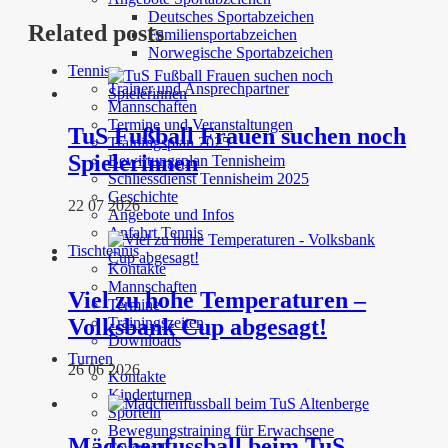
Deutsches Sportabzeichen
Related posts
Familiensportabzeichen
Norwegische Sportabzeichen
Tennis
Trainer und Ansprechpartner
Mannschaften
Termine und Veranstaltungen
TuS Fußball Frauen suchen noch
Trainingsplan 2025
Spielerinnen
Bewirtungsplan Tennisheim
Schliessdienst Tennisheim 2025
Geschichte
22 07 2026
Angebote und Infos
Anfahrt Tennis
Tischtennis
Kontakte
Mannschaften
Viel zu hohe Temperaturen –
Termine
Volksbank Cup abgesagt!
Trainingszeiten
Downloads
Turnen
26 06 2026
Kontakte
Kinderturnen
Sporteln
Bewegungstraining für Erwachsene
Mädchenfussball beim TuS