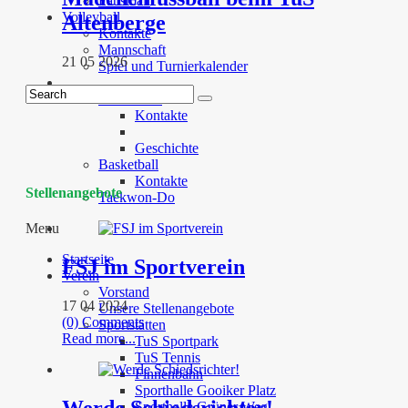
Faustball
Volleyball
Altenberge
Kontakte
Mannschaft
21 05 2026
Spiel und Turnierkalender
…
Badminton
Kontakte
Geschichte
Basketball
Kontakte
Stellenangebote
Taekwon-Do
Menu
Startseite
FSJ im Sportverein
Verein
Vorstand
17 04 2024
Unsere Stellenangebote
(0) Comments
Sportstätten
Read more...
TuS Sportpark
TuS Tennis
Finnenbahn
Sporthalle Gooiker Platz
Werde Schiedsrichter!
Sporthalle Grüner Weg