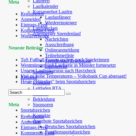
Lauftreff
Meta
Laufkalender
Kursangebot Laufen
Registrieren
Laufanfänger
Anmelden
Wiedereinsteiger
Eintrags-Feed
Laufstrecken
Kommentar-Feed
Altenberger Spendenlauf
WordPress.org
Nachrichten
Ausschreibung
Neueste Beiträge
Onlineanmeldung
Teilnehmerliste
TuS Fußball Frauen suchen noch Spielerinnen
Spendenlauf Ergebnisse
Westmünsterland-Laufserie in Münster fortgesetzt
Laufstrecke
Unsere Laufexkursion nach Havixbeck
Sponsoren
Viel zu hohe Temperaturen – Volksbank Cup abgesagt!
Rennrad
Heute “Hitzefrei” beim Sportabzeichen
Kontakte
Leitfaden RTA
Termine
Bekleidung
Sponsoren
Meta
Sportabzeichen
Kontakte
Registrieren
Angebote Sportabzeichen
Anmelden
Deutsches Sportabzeichen
Eintrags-Feed
Familiensportabzeichen
Kommentar-Feed