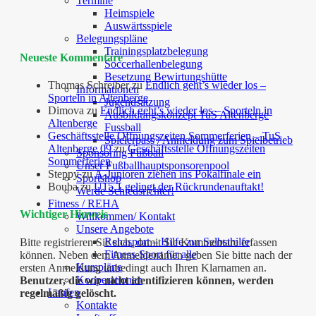
Termine
Heimspiele
Auswärtsspiele
Belegungspläne
Trainingsplatzbelegung
Neueste Kommentare
Soccerhallenbelegung
Besetzung Bewirtungshütte
Thomas Schreiber
zu
Endlich geht’s wieder los –
Informationen
Sporteln in Altenberge
Jugendsatzung
Dimova
zu
Endlich geht’s wieder los – Sporteln in
Ausbildungskonzept TuS Altenberge
Altenberge
Fussball
Geschäftsstelle Öffnungszeiten Sommerferien – TuS
Spielerpass / Anmeldung zum Spielbetrieb
Altenberge 09
zu
Geschäftsstelle Öffnungszeiten
Sponsoring Fußball
Sommerferien
Unser Fußballhauptsponsorenpool
Steppy
zu
A-Junioren ziehen ins Pokalfinale ein
Sportshop
Bouba
zu
U15.1 gelingt der Rückrundenauftakt!
Werde Schiedsrichter!
Fitness / REHA
Wichtiger Hinweis
Willkommen/ Kontakt
Unsere Angebote
Rehasport – Hilfe zur Selbsthilfe
Bitte registrieren Sie sich, damit Sie Kommentare erfassen
Fitness-Sport für alle
können. Neben dem Anmeldenamen geben Sie bitte nach der
Kurspläne
ersten Anmeldung unbedingt auch Ihren Klarnamen an.
Kooperationen
Benutzer, die wir nicht identifizieren können, werden
Laufen
regelmäßig gelöscht.
Kontakte