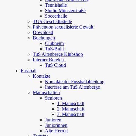
Tennishalle
Studio Münsterstraße
Soccerhalle
TUS Geschäftsstelle
Prävention sexualisierte Gewalt
Download
Buchungen
Clubheim
TuS-Bulli
TuS Altenberge Klubshop
Interner Bereich
TuS Cloud
Fussball
Kontakte
Kontakte der Fussballabteilung
Interesse am TuS Altenberge
Mannschaften
Senioren
1. Mannschaft
2. Mannschaft
3. Mannschaft
Junioren
Juniorinnen
Alte Herren