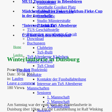
MU11 Turniersieger in Ibbenbüren
Finnenbahn
Sporthalle Gooiker Platz
Mädchenfußball im Fokus: Holzbau-Fieke-Cup
Sporthalle Grüner Weg
in der Soccerhalle
Tennishalle
Studio Münsterstraße
Soccerhalle
“Internes” beim TuS Altenberge
TUS Geschäftsstelle
Prävention sexualisierte Gewalt
Ü50 holt sich den Kreispokal
Download
Buchungen
Home
Clubheim
TuS-Bulli
Laufen
TuS Altenberge Klubshop
Winterlaufserie in Duisburg
Interner Bereich
TuS Cloud
Posted by
Jörg Budzinski
Fussball
Date:
30 01 2017
Kontakte
in:
Laufen
Kontakte der Fussballabteilung
Leave a comment
Interesse am TuS Altenberge
180 Views
Mannschaften
Senioren
1. Mannschaft
2. Mannschaft
Am Samstag war der erste Start der Winterlaufserie in
3. Mannschaft
Duisburg über 10km. Für die Laufabteilung ist Ralf Winking
Junioren