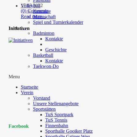
Faustball
17 03 2022
Volleyball
(0) Comments
Kontakte
Read more...
Mannschaft
Spiel und Turnierkalender
…
Initiativen
Badminton
Kontakte
Geschichte
Basketball
Kontakte
Taekwon-Do
Menu
Startseite
Verein
Vorstand
Unsere Stellenangebote
Sportstätten
TuS Sportpark
TuS Tennis
Finnenbahn
Facebook
Sporthalle Gooiker Platz
Sporthalle Grüner Weg