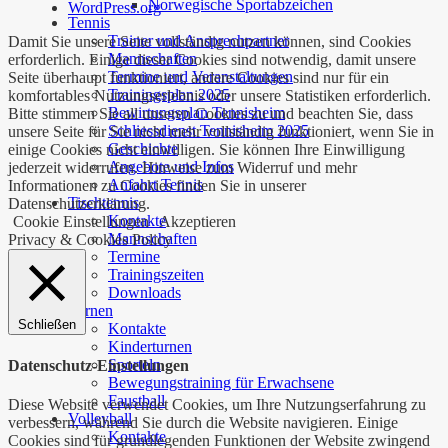
Norwegische Sportabzeichen
WordPress.org
Tennis
Trainer und Ansprechpartner
Damit Sie unsere Seite vollständig nutzen können, sind Cookies
Mannschaften
erforderlich. Einige dieser Cookies sind notwendig, damit unsere
Termine und Veranstaltungen
Seite überhaupt funktioniert, andere Cookies sind nur für ein
Trainingsplan 2025
komfortables Nutzungserlebnis oder unsere Statistiken erforderlich.
Bewirtungsplan Tennisheim
Bitte stimmen Sie all unseren Cookies zu und beachten Sie, dass
Schliessdienst Tennisheim 2025
unsere Seite für Sie nicht mehr vollständig funktioniert, wenn Sie in
Geschichte
einige Cookies nicht einwilligen. Sie können Ihre Einwilligung
Angebote und Infos
jederzeit widerrufen. Hinweise zum Widerruf und mehr
Anfahrt Tennis
Informationen zu Cookies finden Sie in unserer
Tischtennis
Datenschutzerklärung.
Kontakte
Cookie Einstellungen
Akzeptieren
Mannschaften
Privacy & Cookies Policy
Termine
Trainingszeiten
Downloads
Turnen
Schließen
Kontakte
Kinderturnen
Sporteln
Datenschutz-Einstellungen
Bewegungstraining für Erwachsene
Faustball
Diese Website verwendet Cookies, um Ihre Nutzungserfahrung zu
Volleyball
verbessern, während Sie durch die Website navigieren. Einige
Kontakte
Cookies sind für grundlegenden Funktionen der Website zwingend