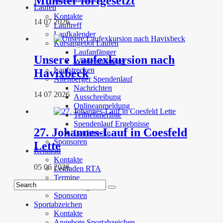
Münster fortgesetzt
Laufen
Kontakte
14 07 2026
Lauftreff
Laufkalender
Kursangebot Laufen
Laufanfänger
Unsere Laufexkursion nach
Wiedereinsteiger
Laufstrecken
Havixbeck
Altenberger Spendenlauf
Nachrichten
14 07 2026
Ausschreibung
Onlineanmeldung
Teilnehmerliste
Spendenlauf Ergebnisse
27. Johannes-Lauf in Coesfeld
Laufstrecke
Sponsoren
Lette
Rennrad
Kontakte
05 06 2026
Leitfaden RTA
Termine
Bekleidung
Sponsoren
Sportabzeichen
Kontakte
Angebote Sportabzeichen