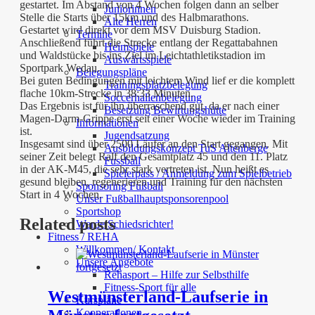
gestartet. Im Abstand von 4 Wochen folgen dann an selber
Juniorinnen
Stelle die Starts über 15km und des Halbmarathons.
Alte Herren
Gestartet wird direkt vor dem MSV Duisburg Stadion.
Termine
Anschließend führt die Strecke entlang der Regattabahnen
Heimspiele
und Waldstücke bis ins Ziel im Leichtathletikstadion im
Auswärtsspiele
Sportpark Wedau.
Belegungspläne
Bei guten Bedingungen mit leichtem Wind lief er die komplett
Trainingsplatzbelegung
flache 10km-Strecke in 38:33 Minuten.
Soccerhallenbelegung
Das Ergebnis ist für ihn überraschend gut, da er nach einer
Besetzung Bewirtungshütte
Magen-Darm-Grippe erst seit einer Woche wieder im Training
Informationen
ist.
Jugendsatzung
Insgesamt sind über 2500 Läufer an den Start gegangen. Mit
Ausbildungskonzept TuS Altenberge
seiner Zeit belegt Ralf den Gesamtplatz 45 und den 11. Platz
Fussball
in der AK-M45, die sehr stark vertreten ist. Nun heißt es
Spielerpass / Anmeldung zum Spielbetrieb
gesund bleiben, regenerieren und Training für den nächsten
Sponsoring Fußball
Start in 4 Wochen.
Unser Fußballhauptsponsorenpool
Sportshop
Related posts
Werde Schiedsrichter!
Fitness / REHA
Willkommen/ Kontakt
Unsere Angebote
Rehasport – Hilfe zur Selbsthilfe
Fitness-Sport für alle
Westmünsterland-Laufserie in
Kurspläne
Kooperationen