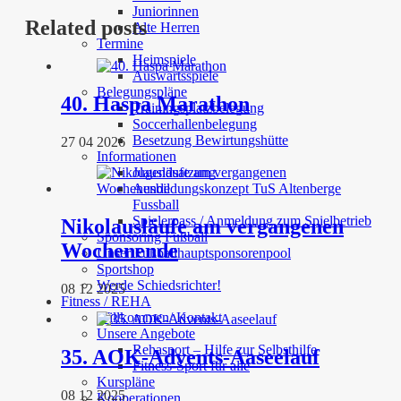
Juniorinnen
Related posts
Alte Herren
Termine
Heimspiele
Auswärtsspiele
Belegungspläne
40. Haspa Marathon
Trainingsplatzbelegung
Soccerhallenbelegung
Besetzung Bewirtungshütte
27 04 2026
Informationen
Jugendsatzung
Ausbildungskonzept TuS Altenberge
Fussball
Spielerpass / Anmeldung zum Spielbetrieb
Nikolausläufe am vergangenen
Sponsoring Fußball
Wochenende
Unser Fußballhauptsponsorenpool
Sportshop
Werde Schiedsrichter!
08 12 2025
Fitness / REHA
Willkommen/ Kontakt
Unsere Angebote
Rehasport – Hilfe zur Selbsthilfe
35. AOK-Advents-Aaseelauf
Fitness-Sport für alle
Kurspläne
08 12 2025
Kooperationen