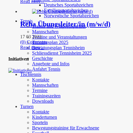
Read more...
Deutsches Sportabzeichen
Familiensportabzeichen
Norwegische Sportabzeichen
Tennis
Reha Übungsleiter/in (m/w/d)
Trainer und Ansprechpartner
Mannschaften
17 03 2022
Termine und Veranstaltungen
(0) Comments
Trainingsplan 2025
Read more...
Bewirtungsplan Tennisheim
Schliessdienst Tennisheim 2025
Geschichte
Initiativen
Angebote und Infos
Anfahrt Tennis
Tischtennis
Kontakte
Mannschaften
Termine
Trainingszeiten
Downloads
Turnen
Kontakte
Kinderturnen
Sporteln
Bewegungstraining für Erwachsene