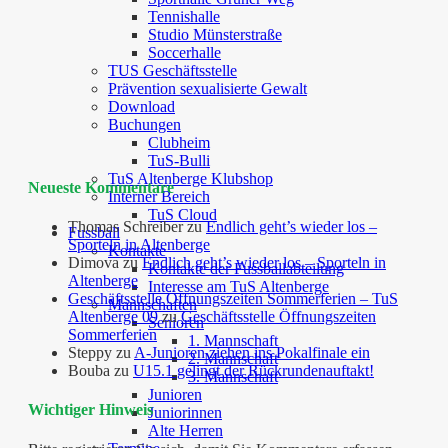
Tennishalle
Studio Münsterstraße
Soccerhalle
TUS Geschäftsstelle
Prävention sexualisierte Gewalt
Download
Buchungen
Clubheim
TuS-Bulli
TuS Altenberge Klubshop
Neueste Kommentare
Interner Bereich
TuS Cloud
Thomas Schreiber
zu
Endlich geht’s wieder los –
Fussball
Sporteln in Altenberge
Kontakte
Dimova
zu
Endlich geht’s wieder los – Sporteln in
Kontakte der Fussballabteilung
Altenberge
Interesse am TuS Altenberge
Geschäftsstelle Öffnungszeiten Sommerferien – TuS
Mannschaften
Altenberge 09
zu
Geschäftsstelle Öffnungszeiten
Senioren
Sommerferien
1. Mannschaft
Steppy
zu
A-Junioren ziehen ins Pokalfinale ein
2. Mannschaft
Bouba
zu
U15.1 gelingt der Rückrundenauftakt!
3. Mannschaft
Junioren
Wichtiger Hinweis
Juniorinnen
Alte Herren