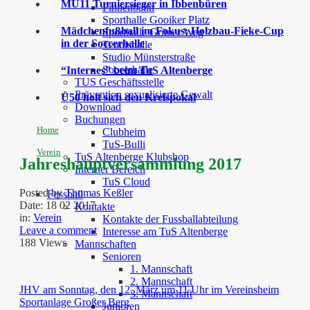
MU11 Turniersieger in Ibbenbüren
Finnenbahn
Sporthalle Gooiker Platz
Mädchenfußball im Fokus: Holzbau-Fieke-Cup
Sporthalle Grüner Weg
in der Soccerhalle
Tennishalle
Studio Münsterstraße
Soccerhalle
“Internes” beim TuS Altenberge
TUS Geschäftsstelle
Prävention sexualisierte Gewalt
Ü50 holt sich den Kreispokal
Download
Buchungen
Home
Clubheim
TuS-Bulli
Verein
TuS Altenberge Klubshop
Jahreshauptversammlung 2017
Interner Bereich
TuS Cloud
Posted by
Thomas Keßler
Fussball
Date:
18 02 2017
Kontakte
in:
Verein
Kontakte der Fussballabteilung
Leave a comment
Interesse am TuS Altenberge
188 Views
Mannschaften
Senioren
1. Mannschaft
2. Mannschaft
JHV am Sonntag, den 12. März um 11 Uhr im Vereinsheim
3. Mannschaft
Sportanlage Großer Berg
Junioren