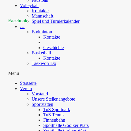
Faustball
Volleyball
Kontakte
Mannschaft
Facebook
Spiel und Turnierkalender
…
Badminton
Kontakte
Geschichte
Basketball
Kontakte
Taekwon-Do
Menu
Startseite
Verein
Vorstand
Unsere Stellenangebote
Sportstätten
TuS Sportpark
TuS Tennis
Finnenbahn
Sporthalle Gooiker Platz
Sporthalle Grüner Weg