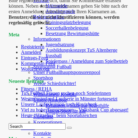
Termine
Bitte registrieren Sie sich, damit Sie Kommentare erfassen
Heimspiele
können. Neben dem Anmeldenamen geben Sie bitte nach der
Auswärtsspiele
ersten Anmeldung unbedingt auch Ihren Klarnamen an.
Belegungspläne
Benutzer, die wir nicht identifizieren können, werden
Trainingsplatzbelegung
regelmäßig gelöscht.
Soccerhallenbelegung
Besetzung Bewirtungshütte
Meta
Informationen
Jugendsatzung
Registrieren
Ausbildungskonzept TuS Altenberge
Anmelden
Fussball
Eintrags-Feed
Spielerpass / Anmeldung zum Spielbetrieb
Kommentar-Feed
Sponsoring Fußball
WordPress.org
Unser Fußballhauptsponsorenpool
Sportshop
Neueste Beiträge
Werde Schiedsrichter!
Fitness / REHA
TuS Fußball Frauen suchen noch Spielerinnen
Willkommen/ Kontakt
Westmünsterland-Laufserie in Münster fortgesetzt
Unsere Angebote
Unsere Laufexkursion nach Havixbeck
Rehasport – Hilfe zur Selbsthilfe
Viel zu hohe Temperaturen – Volksbank Cup abgesagt!
Fitness-Sport für alle
Heute “Hitzefrei” beim Sportabzeichen
Kurspläne
Kooperationen
Laufen
Kontakte