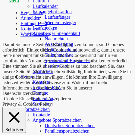
Lauftreff
Meta
Laufkalender
Kursangebot Laufen
Registrieren
Laufanfänger
Anmelden
Wiedereinsteiger
Eintrags-Feed
Laufstrecken
Kommentar-Feed
Altenberger Spendenlauf
WordPress.org
Nachrichten
Ausschreibung
Damit Sie unsere Seite vollständig nutzen können, sind Cookies
Onlineanmeldung
erforderlich. Einige dieser Cookies sind notwendig, damit unsere
Teilnehmerliste
Seite überhaupt funktioniert, andere Cookies sind nur für ein
Spendenlauf Ergebnisse
komfortables Nutzungserlebnis oder unsere Statistiken erforderlich.
Laufstrecke
Bitte stimmen Sie all unseren Cookies zu und beachten Sie, dass
Sponsoren
unsere Seite für Sie nicht mehr vollständig funktioniert, wenn Sie in
Rennrad
einige Cookies nicht einwilligen. Sie können Ihre Einwilligung
Kontakte
jederzeit widerrufen. Hinweise zum Widerruf und mehr
Leitfaden RTA
Informationen zu Cookies finden Sie in unserer
Termine
Datenschutzerklärung.
Bekleidung
Cookie Einstellungen
Akzeptieren
Sponsoren
Privacy & Cookies Policy
Sportabzeichen
Kontakte
Angebote Sportabzeichen
Deutsches Sportabzeichen
Schließen
Familiensportabzeichen