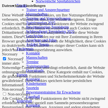
Norwegische Sportabzeichen
Tennis
Datenschutz-Einstellungen
Trainer und Ansprechpartner
Mannschaften
Diese Website verwendet Cookies, um Ihre Nutzungserfahrung zu
Termine und Veranstaltungen
verbessern, während Sie durch die Website navigieren. Einige
Trainingsplan 2025
Cookies sind für grundlegenden Funktionen der Website zwingend
Bewirtungsplan Tennisheim
erforderlich. Darüber hinaus verwenden wir auch Cookies von
Schliessdienst Tennisheim 2025
Drittanbietern, mit denen wir analysieren, wie Sie diese Website
Geschichte
nutzen. Diese Cookies werden nur mit Ihrer Zustimmung in Ihrem
Angebote und Infos
Browser gespeichert. Sie haben auch die Möglichkeit, diese Cookies
Anfahrt Tennis
zu deaktivieren. Das Deaktivieren einiger dieser Cookies kann sich
Tischtennis
jedoch auf Ihre Nutzungserfahrung auswirken.
Kontakte
Necessary
Mannschaften
Necessary
Termine
immer aktiv
Trainingszeiten
Notwendige Cookies sind unbedingt erforderlich, damit die Website
Downloads
ordnungsgemäß funktioniert. Diese Kategorie enthält nur Cookies,
Turnen
die grundlegende Funktionen und Sicherheitsmerkmale der Website
Kontakte
gewährleisten. Diese Cookies speichern keine persönlichen
Kinderturnen
Informationen.
Sporteln
Non-necessary
Bewegungstraining für Erwachsene
Non-necessary
Faustball
Alle Cookies, die für das Funktionieren der Website nicht zwingend
Volleyball
erforderlich sind und speziell zum Sammeln personenbezogener
Kontakte
Benutzerdaten über Analysen, Anzeigen und andere eingebettete