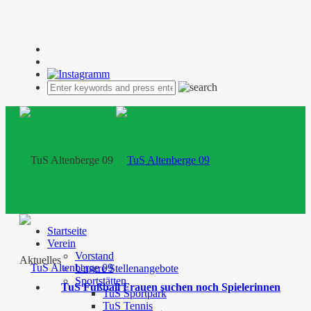
Startseite
Verein
Vorstand
Aktuelles
Unsere Stellenangebote
Sportstätten
TuS Fußball Frauen suchen noch Spielerinnen
TuS Sportpark
TuS Tennis