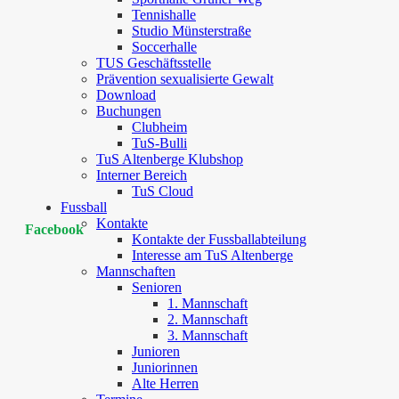
Tennishalle
Studio Münsterstraße
Soccerhalle
TUS Geschäftsstelle
Prävention sexualisierte Gewalt
Download
Buchungen
Clubheim
TuS-Bulli
TuS Altenberge Klubshop
Interner Bereich
TuS Cloud
Fussball
Kontakte
Facebook
Kontakte der Fussballabteilung
Interesse am TuS Altenberge
Mannschaften
Senioren
1. Mannschaft
2. Mannschaft
3. Mannschaft
Junioren
Juniorinnen
Alte Herren