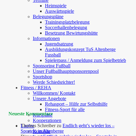
Termine
Heimspiele
Auswärtsspiele
Belegungspläne
Trainingsplatzbelegung
Soccerhallenbelegung
Besetzung Bewirtungshütte
Informationen
Jugendsatzung
Ausbildungskonzept TuS Altenberge
Fussball
Spielerpass / Anmeldung zum Spielbetrieb
Sponsoring Fußball
Unser Fußballhauptsponsorenpool
Sportshop
Werde Schiedsrichter!
Fitness / REHA
Willkommen/ Kontakt
Unsere Angebote
Rehasport – Hilfe zur Selbsthilfe
Fitness-Sport für alle
Neueste Kommentare
Kurspläne
Kooperationen
Thomas Schreiber
zu
Endlich geht’s wieder los –
Laufen
Sporteln in Altenberge
Kontakte