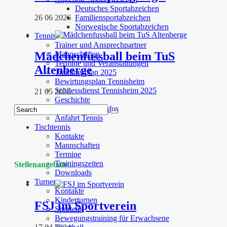
Deutsches Sportabzeichen
26 06 2026
Familiensportabzeichen
Norwegische Sportabzeichen
Tennis
Trainer und Ansprechpartner
Mädchenfussball beim TuS
Mannschaften
Termine und Veranstaltungen
Altenberge
Trainingsplan 2025
Bewirtungsplan Tennisheim
Schliessdienst Tennisheim 2025
21 05 2026
Geschichte
Angebote und Infos
Anfahrt Tennis
Tischtennis
Kontakte
Mannschaften
Termine
Trainingszeiten
Stellenangebote
Downloads
Turnen
Kontakte
Kinderturnen
FSJ im Sportverein
Sporteln
Bewegungstraining für Erwachsene