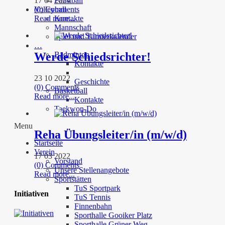
17 04 2024
Faustball
Volleyball
(0) Comments
Read more...
Kontakte
Mannschaft
Spiel und Turnierkalender
…
Werde Schiedsrichter!
Badminton
Kontakte
23 10 2022
Geschichte
(0) Comments
Basketball
Read more...
Kontakte
Taekwon-Do
Menu
Reha Übungsleiter/in (m/w/d)
Startseite
Verein
17 03 2022
Vorstand
(0) Comments
Unsere Stellenangebote
Read more...
Sportstätten
TuS Sportpark
Initiativen
TuS Tennis
Finnenbahn
Sporthalle Gooiker Platz
Sporthalle Grüner Weg