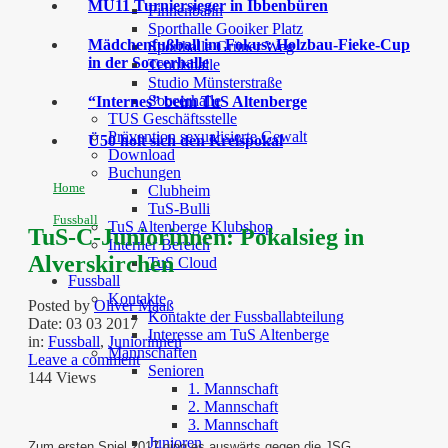
MU11 Turniersieger in Ibbenbüren
Finnenbahn
Sporthalle Gooiker Platz
Mädchenfußball im Fokus: Holzbau-Fieke-Cup
Sporthalle Grüner Weg
in der Soccerhalle
Tennishalle
Studio Münsterstraße
Soccerhalle
“Internes” beim TuS Altenberge
TUS Geschäftsstelle
Prävention sexualisierte Gewalt
Ü50 holt sich den Kreispokal
Download
Buchungen
Home
Clubheim
TuS-Bulli
Fussball
TuS Altenberge Klubshop
TuS-C-Juniorinnen: Pokalsieg in
Interner Bereich
Alverskirchen
TuS Cloud
Fussball
Kontakte
Posted by
Oliver Maaß
Kontakte der Fussballabteilung
Date:
03 03 2017
Interesse am TuS Altenberge
in:
Fussball
,
Juniorinnen
Mannschaften
Leave a comment
Senioren
144 Views
1. Mannschaft
2. Mannschaft
3. Mannschaft
Junioren
Zum ersten Spiel 2017 ging es auswärts gegen die JSG