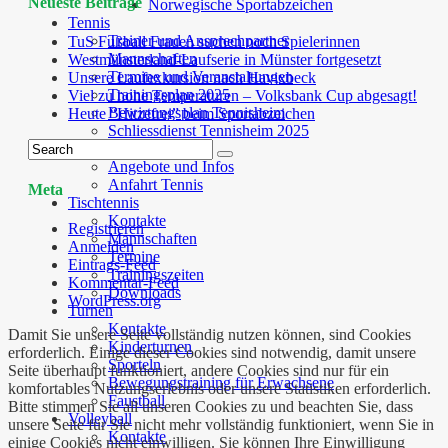
Neueste Beiträge
Norwegische Sportabzeichen
Tennis
Trainer und Ansprechpartner
TuS Fußball Frauen suchen noch Spielerinnen
Mannschaften
Westmünsterland-Laufserie in Münster fortgesetzt
Termine und Veranstaltungen
Unsere Laufexkursion nach Havixbeck
Trainingsplan 2025
Viel zu hohe Temperaturen – Volksbank Cup abgesagt!
Bewirtungsplan Tennisheim
Heute “Hitzefrei” beim Sportabzeichen
Schliessdienst Tennisheim 2025
Geschichte
Angebote und Infos
Anfahrt Tennis
Meta
Tischtennis
Kontakte
Registrieren
Mannschaften
Anmelden
Termine
Eintrags-Feed
Trainingszeiten
Kommentar-Feed
Downloads
WordPress.org
Turnen
Kontakte
Damit Sie unsere Seite vollständig nutzen können, sind Cookies
Kinderturnen
erforderlich. Einige dieser Cookies sind notwendig, damit unsere
Sporteln
Seite überhaupt funktioniert, andere Cookies sind nur für ein
Bewegungstraining für Erwachsene
komfortables Nutzungserlebnis oder unsere Statistiken erforderlich.
Faustball
Bitte stimmen Sie all unseren Cookies zu und beachten Sie, dass
Volleyball
unsere Seite für Sie nicht mehr vollständig funktioniert, wenn Sie in
Kontakte
einige Cookies nicht einwilligen. Sie können Ihre Einwilligung