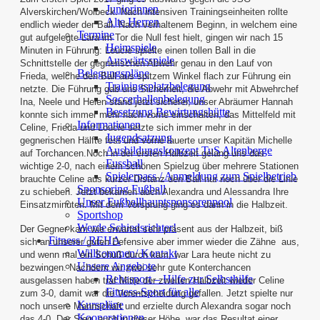
Juniorinnen
Alverskirchen/Wolbeck. Nach intensiven Trainingseinheiten
rollte
Alte Herren
endlich wieder der Ball. Nach verhaltenem Beginn, in welchem eine
Termine
gut aufgelegte Lara im Tor die Null fest hielt,
gingen wir nach 15
Heimspiele
Minuten in Führung: Loucie spielte einen tollen Ball in die
Auswärtsspiele
Schnittstelle der gegnerischen Abwehr genau
in den Lauf von
Belegungspläne
Frieda, welche den Ball aus spitzem Winkel flach zur Führung ein
Trainingsplatzbelegung
netzte. Die Führung gab uns Sicherheit,
die Abwehr mit Abwehrchef
Soccerhallenbelegung
Ina, Neele und Helen stand jetzt sicherer, unser Abräumer Hannah
Besetzung Bewirtungshütte
konnte sich immer mehr nach
vorne einschalten, das Mittelfeld mit
Informationen
Celine, Frieda und Loucie setzte sich immer mehr in der
Jugendsatzung
gegnerischen Hälfte fest und
vorne lauerte unser Kapitän Michelle
Ausbildungskonzept TuS Altenberge
auf Torchancen.Noch in der ersten Halbzeit gelang uns das
Fussball
wichtige 2-0, nach einem
schönen Spielzug über mehrere Stationen
Spielerpass / Anmeldung zum Spielbetrieb
brauchte Celine aus kurzer Distanz den Ball nur noch über die Linie
Sponsoring Fußball
zu schieben.
Jetzt bekamen auch Alexandra und Alessandra Ihre
Unser Fußballhauptsponsorenpool
Einsatzminuten. Mit dem Vorsprung ging es dann in die Halbzeit.
Sportshop
Werde Schiedsrichter!
Der Gegner kam wie erwartet sehr präsent aus der Halbzeit, biß
Fitness / REHA
sich an unserer guten Defensive aber immer wieder die Zähne
aus,
Willkommen/ Kontakt
und wenn mal ein Schuß durch kam, war Lara heute nicht zu
Unsere Angebote
bezwingen. Nachdem wir zwei sehr gute Konterchancen
Rehasport – Hilfe zur Selbsthilfe
ausgelassen
haben traf Mitte der zweiten Halbzeit wieder Celine
Fitness-Sport für alle
zum 3-0, damit war die Vorentscheidung gefallen. Jetzt spielte nur
Kurspläne
noch unsere
Mannschaft und erzielte durch Alexandra sogar noch
Kooperationen
das 4-0. Der Sieg, auch in dieser Höhe, war das Resultat einer