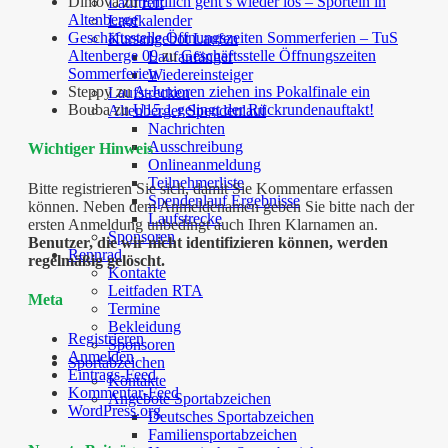
Dimova
zu
Endlich geht’s wieder los – Sporteln in
Lauftreff
Altenberge
Laufkalender
Geschäftsstelle Öffnungszeiten Sommerferien – TuS
Kursangebot Laufen
Altenberge 09
zu
Geschäftsstelle Öffnungszeiten
Laufanfänger
Sommerferien
Wiedereinsteiger
Steppy
zu
A-Junioren ziehen ins Pokalfinale ein
Laufstrecken
Bouba
zu
U15.1 gelingt der Rückrundenauftakt!
Altenberger Spendenlauf
Nachrichten
Ausschreibung
Wichtiger Hinweis
Onlineanmeldung
Teilnehmerliste
Bitte registrieren Sie sich, damit Sie Kommentare erfassen
Spendenlauf Ergebnisse
können. Neben dem Anmeldenamen geben Sie bitte nach der
Laufstrecke
ersten Anmeldung unbedingt auch Ihren Klarnamen an.
Sponsoren
Benutzer, die wir nicht identifizieren können, werden
Rennrad
regelmäßig gelöscht.
Kontakte
Leitfaden RTA
Meta
Termine
Bekleidung
Registrieren
Sponsoren
Anmelden
Sportabzeichen
Eintrags-Feed
Kontakte
Kommentar-Feed
Angebote Sportabzeichen
WordPress.org
Deutsches Sportabzeichen
Familiensportabzeichen