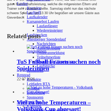
Laufen
guten
Mannschaftsleistung, welche die mitgereisten Eltern und
Kontakte
Trainer sehr zufrieden stellte. Samstag steht nun das nächste
Lauftreff
schwere Spiel an,
um 13.30 Uhr begrüßen wir unsere Gäste aus
Laufkalender
Gievenbeck.
Kursangebot Laufen
Laufanfänger
Wiedereinsteiger
Laufstrecken
Related posts
Altenberger Spendenlauf
Nachrichten
Ausschreibung
Onlineanmeldung
Teilnehmerliste
TuS Fußball Frauen suchen noch
Spendenlauf Ergebnisse
Laufstrecke
Spielerinnen
Sponsoren
Rennrad
22 07 2026
Kontakte
Leitfaden RTA
Termine
Bekleidung
Sponsoren
Viel zu hohe Temperaturen –
Sportabzeichen
Kontakte
Volksbank Cup abgesagt!
Angebote Sportabzeichen