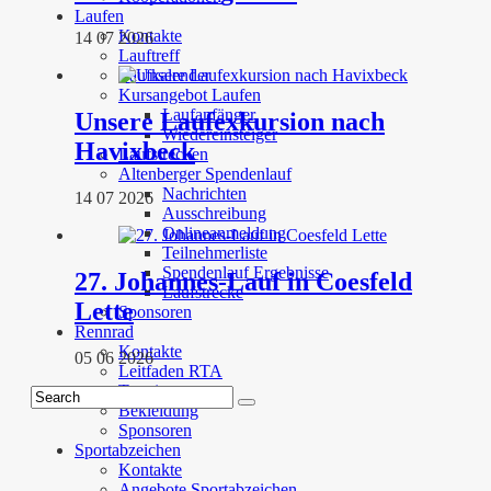
Laufen
Kontakte
14 07 2026
Lauftreff
Laufkalender
Kursangebot Laufen
Laufanfänger
Unsere Laufexkursion nach
Wiedereinsteiger
Havixbeck
Laufstrecken
Altenberger Spendenlauf
Nachrichten
14 07 2026
Ausschreibung
Onlineanmeldung
Teilnehmerliste
Spendenlauf Ergebnisse
27. Johannes-Lauf in Coesfeld
Laufstrecke
Lette
Sponsoren
Rennrad
Kontakte
05 06 2026
Leitfaden RTA
Termine
Bekleidung
Sponsoren
Sportabzeichen
Kontakte
Angebote Sportabzeichen