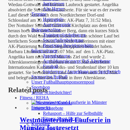
Juniorinnen
Wiedau-Gottwald und Barbara Laubrock gestartet. Angelika
Alte Herren
absolviert die Streiflichter-Laufserie.
Für sie war es der zweite
Termine
Lauf dieser Serie nach dem Nordkirchener Dorf-und
Heimspiele
Schlosslauf am 30. April (5 km: AK-Platz 7, 31:52 Min).
Auswärtsspiele
Der Nottulner Stiftslauf führt vom Kirchplatz aus dem Ort
Belegungspläne
heraus hoch über den Nottulner Berg, dann ein kurzes Stück
Trainingsplatzbelegung
durch den Wald und zurück in den Ort. Ein schöner Lauf bei
Soccerhallenbelegung
herrlichem Sonnenschein, den beide Läuferinnen mit einer
Besetzung Bewirtungshütte
AK-Platzierung auf dem Siegertreppchen beendet haben.
Informationen
Barbara Laubrock lief in 25:07 Min. auf den 1. AK-Platz.
Jugendsatzung
Angelika kam nach 31:53 Min. ins Ziel und wurde 2.
Ausbildungskonzept TuS Altenberge
Altersklassensiegerin. Barbara ist am 1. Mai noch beim
Fussball
Internationalen Kamener Volks- und Straßenlauf über 10 km
Spielerpass / Anmeldung zum Spielbetrieb
gestartet. Sie beendete den Lauf als 7. Frau nach 51:52 Min.
Sponsoring Fußball
und belegt auch hier den 1. Platz in ihrer Altersklasse.
Unser Fußballhauptsponsorenpool
Sportshop
Related posts
Werde Schiedsrichter!
Fitness / REHA
Willkommen/ Kontakt
Unsere Angebote
Rehasport – Hilfe zur Selbsthilfe
Fitness-Sport für alle
Westmünsterland-Laufserie in
Kurspläne
Münster fortgesetzt
Kooperationen