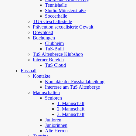
Tennishalle
Studio Münsterstraße
Soccerhalle
TUS Geschäftsstelle
Prävention sexualisierte Gewalt
Download
Buchungen
Clubheim
TuS-Bulli
TuS Altenberge Klubshop
Interner Bereich
TuS Cloud
Fussball
Kontakte
Kontakte der Fussballabteilung
Interesse am TuS Altenberge
Mannschaften
Senioren
1. Mannschaft
2. Mannschaft
3. Mannschaft
Junioren
Juniorinnen
Alte Herren