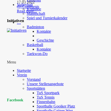
Faustball
17 03 2022
Volleyball
(0) Comments
Kontakte
Read more...
Mannschaft
Spiel und Turnierkalender
Initiativen
…
Badminton
Kontakte
Geschichte
Basketball
Kontakte
Taekwon-Do
Menu
Startseite
Verein
Vorstand
Unsere Stellenangebote
Sportstätten
TuS Sportpark
TuS Tennis
Facebook
Finnenbahn
Sporthalle Gooiker Platz
Sporthalle Grüner Weg