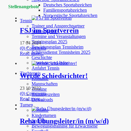
Deutsches Sportabzeichen
Stellenangebote
Familiensportabzeichen
Norwegische Sportabzeichen
Tennis
Trainer und Ansprechpartner
FSJ im Sportverein
Mannschaften
Termine und Veranstaltungen
Trainingsplan 2025
17 04 2024
Bewirtungsplan Tennisheim
(0) Comments
Schliessdienst Tennisheim 2025
Read more...
Geschichte
Angebote und Infos
Anfahrt Tennis
Tischtennis
Werde Schiedsrichter!
Kontakte
Mannschaften
23 10 2022
Termine
(0) Comments
Trainingszeiten
Read more...
Downloads
Turnen
Kontakte
Kinderturnen
Reha Übungsleiter/in (m/w/d)
Sporteln
Bewegungstraining für Erwachsene