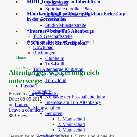
MU11 Turniersieger in Ibbenbüren
Finnenbahn
Sporthalle Gooiker Platz
Mädchenfußball im Fokus: Holzbau-Fieke-Cup
Sporthalle Grüner Weg
in der Soccerhalle
Tennishalle
Studio Münsterstraße
Soccerhalle
“Internes” beim TuS Altenberge
TUS Geschäftsstelle
Prävention sexualisierte Gewalt
Ü50 holt sich den Kreispokal
Download
Buchungen
Home
Clubheim
TuS-Bulli
Laufen
TuS Altenberge Klubshop
Altenberges W55 erfolgreich
Interner Bereich
unterwegs.
TuS Cloud
Fussball
Kontakte
Posted by
Jörg Budzinski
Kontakte der Fussballabteilung
Date:
08 05 2017
Interesse am TuS Altenberge
in:
Laufen
Mannschaften
Leave a comment
Senioren
889 Views
1. Mannschaft
2. Mannschaft
3. Mannschaft
Junioren
Gestern beim Nottulner Stiftslauf (5 km) sind Angelika