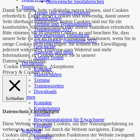
Norwegische Sportabzeichen
Tennis
Damit Sie unsere Seite vollständig nutzen können, sind Cookies
Trainer und Ansprechpartner
erforderlich. Einige dieser Cookies sind notwendig, damit unsere
Mannschaften
Seite überhaupt funktioniert, andere Cookies sind nur für ein
Termine und Veranstaltungen
komfortables Nutzungserlebnis oder unsere Statistiken erforderlich.
Trainingsplan 2025
Bitte stimmen Sie all unseren Cookies zu und beachten Sie, dass
Bewirtungsplan Tennisheim
unsere Seite für Sie nicht mehr vollständig funktioniert, wenn Sie in
Schliessdienst Tennisheim 2025
einige Cookies nicht einwilligen. Sie können Ihre Einwilligung
Geschichte
jederzeit widerrufen. Hinweise zum Widerruf und mehr
Angebote und Infos
Informationen zu Cookies finden Sie in unserer
Anfahrt Tennis
Datenschutzerklärung.
Tischtennis
Cookie Einstellungen
Akzeptieren
Kontakte
Privacy & Cookies Policy
Mannschaften
Termine
Trainingszeiten
Downloads
Turnen
Schließen
Kontakte
Kinderturnen
Datenschutz-Einstellungen
Sporteln
Bewegungstraining für Erwachsene
Diese Website verwendet Cookies, um Ihre Nutzungserfahrung zu
Faustball
verbessern, während Sie durch die Website navigieren. Einige
Volleyball
Cookies sind für grundlegenden Funktionen der Website zwingend
Kontakte