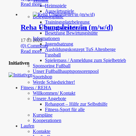
Termine
Read more...
Heimspiele
Auswärtsspiele
Belegungspläne
Trainingsplatzbelegung
Reha Übungsleiter/in (m/w/d)
Soccerhallenbelegung
Besetzung Bewirtungshütte
Informationen
17 03 2022
Jugendsatzung
(0) Comments
Ausbildungskonzept TuS Altenberge
Read more...
Fussball
Spielerpass / Anmeldung zum Spielbetrieb
Initiativen
Sponsoring Fußball
Unser Fußballhauptsponsorenpool
Sportshop
Werde Schiedsrichter!
Fitness / REHA
Willkommen/ Kontakt
Unsere Angebote
Rehasport – Hilfe zur Selbsthilfe
Fitness-Sport für alle
Kurspläne
Kooperationen
Laufen
Kontakte