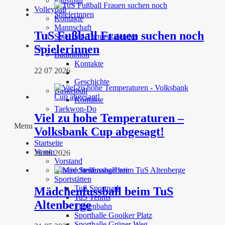
Faustball
Volleyball
Kontakte
Mannschaft
TuS Fußball Frauen suchen noch
Spiel und Turnierkalender
…
Spielerinnen
Badminton
Kontakte
22 07 2026
Geschichte
Basketball
Kontakte
Taekwon-Do
Viel zu hohe Temperaturen –
Menu
Volksbank Cup abgesagt!
Startseite
Verein
26 06 2026
Vorstand
Unsere Stellenangebote
Sportstätten
TuS Sportpark
Mädchenfussball beim TuS
TuS Tennis
Altenberge
Finnenbahn
Sporthalle Gooiker Platz
Sporthalle Grüner Weg