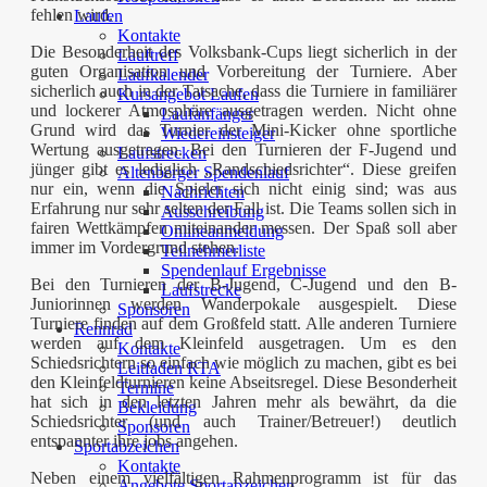
fehlen wird.
Laufen
Kontakte
Die Besonderheit des Volksbank-Cups liegt sicherlich in der
Lauftreff
guten Organisation und Vorbereitung der Turniere. Aber
Laufkalender
sicherlich auch in der Tatsache, dass die Turniere in familiärer
Kursangebot Laufen
und lockerer Atmosphäre ausgetragen werden. Nicht ohne
Laufanfänger
Grund wird das Turnier der Mini-Kicker ohne sportliche
Wiedereinsteiger
Wertung ausgetragen. Bei den Turnieren der F-Jugend und
Laufstrecken
jünger gibt es lediglich „Randschiedsrichter“. Diese greifen
Altenberger Spendenlauf
nur ein, wenn die Spieler sich nicht einig sind; was aus
Nachrichten
Erfahrung nur sehr selten der Fall ist. Die Teams sollen sich in
Ausschreibung
fairen Wettkämpfen miteinander messen. Der Spaß soll aber
Onlineanmeldung
immer im Vordergrund stehen.
Teilnehmerliste
Spendenlauf Ergebnisse
Bei den Turnieren der B-Jugend, C-Jugend und den B-
Laufstrecke
Juniorinnen werden Wanderpokale ausgespielt. Diese
Sponsoren
Turniere finden auf dem Großfeld statt. Alle anderen Turniere
Rennrad
werden auf dem Kleinfeld ausgetragen. Um es den
Kontakte
Schiedsrichtern so einfach wie möglich zu machen, gibt es bei
Leitfaden RTA
den Kleinfeldturnieren keine Abseitsregel. Diese Besonderheit
Termine
hat sich in den letzten Jahren mehr als bewährt, da die
Bekleidung
Schiedsrichter (und auch Trainer/Betreuer!) deutlich
Sponsoren
entspannter ihre jobs angehen.
Sportabzeichen
Kontakte
Neben einem vielfältigen Rahmenprogramm ist für das
Angebote Sportabzeichen