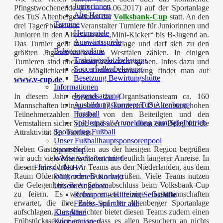
Juniorinnen
Pfingstwochenende (03. – 05.06.2017) auf der Sportanlage
Alte Herren
des TuS Altenberge wieder der
Volksbank-Cup
statt. An den
Termine
drei Tagen bietet der Veranstalter Turniere für Juniorinnen und
Heimspiele
Junioren in den Altersklassen „Mini-Kicker“ bis B-Jugend an.
Auswärtsspiele
Das Turnier geht in die 11. Auflage und darf sich zu den
Belegungspläne
größten Jugendturnieren in Westfalen zählen. In einigen
Trainingsplatzbelegung
Turnieren sind noch Startplätze zu vergeben. Infos dazu und
Soccerhallenbelegung
die Möglichkeit einer Online-Anmeldung findet man auf
Besetzung Bewirtungshütte
www.v-cup.de
.
Informationen
Jugendsatzung
In diesem Jahr erwartet das Organisationsteam ca. 160
Ausbildungskonzept TuS Altenberge
Mannschaften in insgesamt 17 Turnieren. Die konstant hohen
Fussball
Teilnehmerzahlen forden von den Beiteilgten und den
Spielerpass / Anmeldung zum Spielbetrieb
Vernstaltern sicher viel, sind aber vor allem ein Beleg für die
Sponsoring Fußball
Attraktivität des Turniers.
Unser Fußballhauptsponsorenpool
Neben Gastmannschaften aus der hiesigen Region begrüßen
Sportshop
wir auch viele Mannschaften mit deutlich längerer Anreise. In
Werde Schiedsrichter!
diesem Jahr dürfen wir Teams aus den Niederlanden, aus dem
Fitness / REHA
Raum Oldenburg oder Bonn begrüßen. Viele Teams nutzen
Willkommen/ Kontakt
die Gelegenheit, ihren Saisonabschluss beim Volksbank-Cup
Unsere Angebote
zu feiern. Es werden erneut einige Gastmannschaften
Rehasport – Hilfe zur Selbsthilfe
erwartet, die ihre Zelte auf der Altenberger Sportanlage
Fitness-Sport für alle
aufschlagen. Der Ausrichter bietet diesen Teams zudem einen
Kurspläne
Frühstücksservice an, so dass es allen Besuchern an nichts
Kooperationen