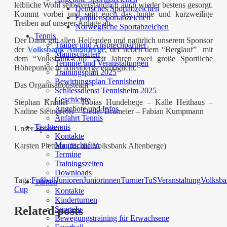
leibliche Wohl selbstverständlich auch wieder bestens gesorgt.
Deutsches Sportabzeichen
Kommt vorbei und seht euch das bunte und kurzweilige
Familiensportabzeichen
Treiben auf unserer Anlage an.
Norwegische Sportabzeichen
Tennis
Der Dank gilt allen Helfenden und natürlich unserem Sponsor
Trainer und Ansprechpartner
der
Volksbank Altenberge
, der neben dem “Berglauf” mit
Mannschaften
dem “Volksbank-Cup” seit Jahren zwei große Sportliche
Termine und Veranstaltungen
Höhepunkte in Altenberge ermöglicht.
Trainingsplan 2025
Bewirtungsplan Tennisheim
Das Organisationsteam
Schliessdienst Tennisheim 2025
Geschichte
Stephan Kramer – Tobias Hundehege – Kalle Heithaus –
Angebote und Infos
Nadine Steingrefer – Detlef Brameier – Fabian Kumpmann
Anfahrt Tennis
Tischtennis
Unser Sponsor
Kontakte
Mannschaften
Karsten Plettner (für die Volksbank Altenberge)
Termine
Trainingszeiten
Downloads
Tags:
Fußball
Junioren
Juniorinnen
Turnier
TuS
Veranstaltung
Volksba
Turnen
Cup
Kontakte
Kinderturnen
Related posts
Sporteln
Bewegungstraining für Erwachsene