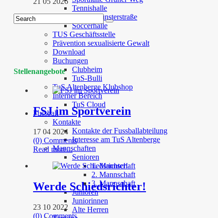
21 05 2026
Tennishalle
Studio Münsterstraße
Soccerhalle
TUS Geschäftsstelle
Prävention sexualisierte Gewalt
Download
Buchungen
Clubheim
Stellenangebote
TuS-Bulli
TuS Altenberge Klubshop
Interner Bereich
TuS Cloud
FSJ im Sportverein
Fussball
Kontakte
Kontakte der Fussballabteilung
17 04 2024
Interesse am TuS Altenberge
(0) Comments
Mannschaften
Read more...
Senioren
1. Mannschaft
2. Mannschaft
3. Mannschaft
Werde Schiedsrichter!
Junioren
Juniorinnen
23 10 2022
Alte Herren
(0) Comments