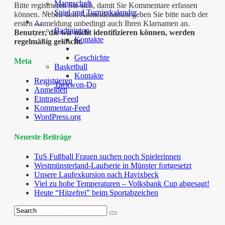
Mannschaft
Bitte registrieren Sie sich, damit Sie Kommentare erfassen
Spiel und Turnierkalender
können. Neben dem Anmeldenamen geben Sie bitte nach der
…
ersten Anmeldung unbedingt auch Ihren Klarnamen an.
Badminton
Benutzer, die wir nicht identifizieren können, werden
Kontakte
regelmäßig gelöscht.
Geschichte
Meta
Basketball
Kontakte
Registrieren
Taekwon-Do
Anmelden
Eintrags-Feed
Kommentar-Feed
WordPress.org
Neueste Beiträge
TuS Fußball Frauen suchen noch Spielerinnen
Westmünsterland-Laufserie in Münster fortgesetzt
Unsere Laufexkursion nach Havixbeck
Viel zu hohe Temperaturen – Volksbank Cup abgesagt!
Heute “Hitzefrei” beim Sportabzeichen