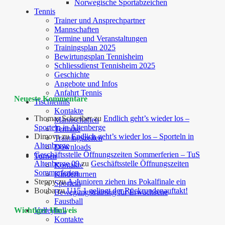
Norwegische Sportabzeichen
Tennis
Trainer und Ansprechpartner
Mannschaften
Termine und Veranstaltungen
Trainingsplan 2025
Bewirtungsplan Tennisheim
Schliessdienst Tennisheim 2025
Geschichte
Angebote und Infos
Anfahrt Tennis
Neueste Kommentare
Tischtennis
Kontakte
Thomas Schreiber
zu
Endlich geht’s wieder los –
Mannschaften
Sporteln in Altenberge
Termine
Dimova
zu
Endlich geht’s wieder los – Sporteln in
Trainingszeiten
Altenberge
Downloads
Geschäftsstelle Öffnungszeiten Sommerferien – TuS
Turnen
Altenberge 09
zu
Geschäftsstelle Öffnungszeiten
Kontakte
Sommerferien
Kinderturnen
Steppy
zu
A-Junioren ziehen ins Pokalfinale ein
Sporteln
Bouba
zu
U15.1 gelingt der Rückrundenauftakt!
Bewegungstraining für Erwachsene
Faustball
Volleyball
Wichtiger Hinweis
Kontakte