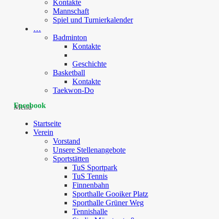
Kontakte
Mannschaft
Spiel und Turnierkalender
…
Badminton
Kontakte
Geschichte
Basketball
Kontakte
Taekwon-Do
Facebook
Menu
Startseite
Verein
Vorstand
Unsere Stellenangebote
Sportstätten
TuS Sportpark
TuS Tennis
Finnenbahn
Sporthalle Gooiker Platz
Sporthalle Grüner Weg
Tennishalle