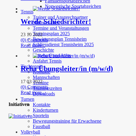
Familiensportabzeichen
Norwegische Sportabzeichen
Tennis
Trainer und Ansprechpartner
Werde Schiedsrichter!
Mannschaften
Termine und Veranstaltungen
Trainingsplan 2025
23 10 2022
Bewirtungsplan Tennisheim
(0) Comments
Schliessdienst Tennisheim 2025
Read more...
Geschichte
Angebote und Infos
Anfahrt Tennis
Tischtennis
Reha Übungsleiter/in (m/w/d)
Kontakte
Mannschaften
17 03 2022
Termine
(0) Comments
Trainingszeiten
Read more...
Downloads
Turnen
Initiativen
Kontakte
Kinderturnen
Sporteln
Bewegungstraining für Erwachsene
Faustball
Volleyball