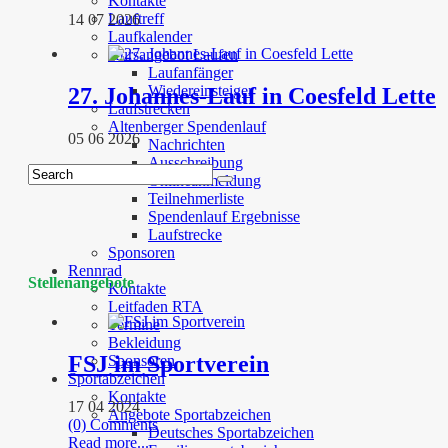
Kontakte
Lauftreff
14 07 2026
Laufkalender
Kursangebot Laufen
Laufanfänger
Wiedereinsteiger
27. Johannes-Lauf in Coesfeld Lette
Laufstrecken
Altenberger Spendenlauf
05 06 2026
Nachrichten
Ausschreibung
Onlineanmeldung
Teilnehmerliste
Spendenlauf Ergebnisse
Laufstrecke
Sponsoren
Rennrad
Stellenangebote
Kontakte
Leitfaden RTA
Termine
Bekleidung
FSJ im Sportverein
Sponsoren
Sportabzeichen
Kontakte
17 04 2024
Angebote Sportabzeichen
(0) Comments
Deutsches Sportabzeichen
Read more...