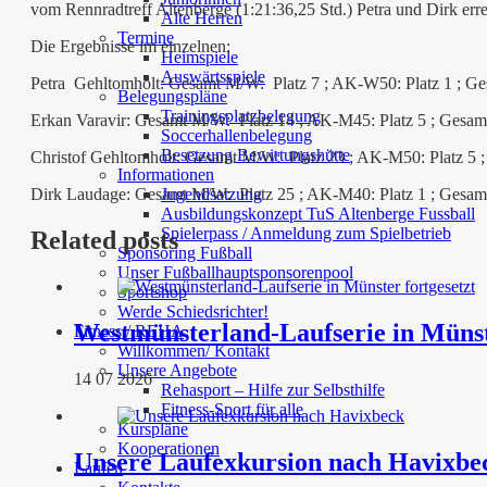
vom Rennradtreff Altenberge (1:21:36,25 Std.) Petra und Dirk erreic
Alte Herren
Termine
Die Ergebnisse im einzelnen:
Heimspiele
Auswärtsspiele
Petra Gehltomholt: Gesamt M/W: Platz 7 ; AK-W50: Platz 1 ; Gesa
Belegungspläne
Trainingsplatzbelegung
Erkan Varavir: Gesamt M/W: Platz 14 ; AK-M45: Platz 5 ; Gesamtz
Soccerhallenbelegung
Besetzung Bewirtungshütte
Christof Gehltomholt: Gesamt M/W: Platz 23 ; AK-M50: Platz 5 ; 
Informationen
Jugendsatzung
Dirk Laudage: Gesamt M/W: Platz 25 ; AK-M40: Platz 1 ; Gesamtze
Ausbildungskonzept TuS Altenberge Fussball
Spielerpass / Anmeldung zum Spielbetrieb
Related posts
Sponsoring Fußball
Unser Fußballhauptsponsorenpool
Sportshop
Werde Schiedsrichter!
Westmünsterland-Laufserie in Münst
Fitness / REHA
Willkommen/ Kontakt
Unsere Angebote
14 07 2026
Rehasport – Hilfe zur Selbsthilfe
Fitness-Sport für alle
Kurspläne
Kooperationen
Unsere Laufexkursion nach Havixbe
Laufen