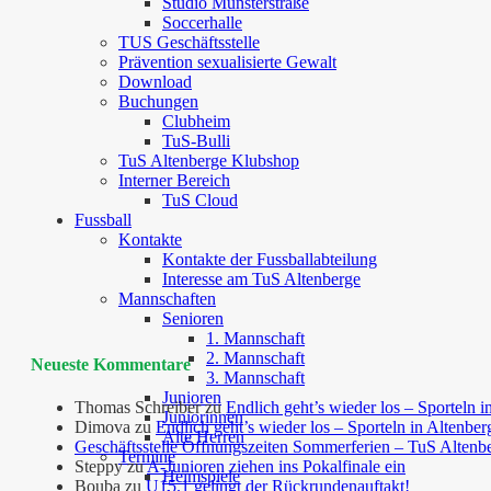
Studio Münsterstraße
Soccerhalle
TUS Geschäftsstelle
Prävention sexualisierte Gewalt
Download
Buchungen
Clubheim
TuS-Bulli
TuS Altenberge Klubshop
Interner Bereich
TuS Cloud
Fussball
Kontakte
Kontakte der Fussballabteilung
Interesse am TuS Altenberge
Mannschaften
Senioren
1. Mannschaft
2. Mannschaft
Neueste Kommentare
3. Mannschaft
Junioren
Thomas Schreiber
zu
Endlich geht’s wieder los – Sporteln i
Juniorinnen
Dimova
zu
Endlich geht’s wieder los – Sporteln in Altenber
Alte Herren
Geschäftsstelle Öffnungszeiten Sommerferien – TuS Altenb
Termine
Steppy
zu
A-Junioren ziehen ins Pokalfinale ein
Heimspiele
Bouba
zu
U15.1 gelingt der Rückrundenauftakt!