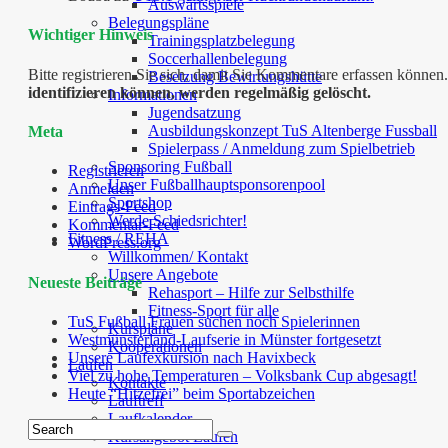
Auswärtsspiele
Belegungspläne
Wichtiger Hinweis
Trainingsplatzbelegung
Soccerhallenbelegung
Bitte registrieren Sie sich, damit Sie Kommentare erfassen kön
Besetzung Bewirtungshütte
identifizieren können, werden regelmäßig gelöscht.
Informationen
Jugendsatzung
Ausbildungskonzept TuS Altenberge Fussball
Meta
Spielerpass / Anmeldung zum Spielbetrieb
Sponsoring Fußball
Registrieren
Unser Fußballhauptsponsorenpool
Anmelden
Sportshop
Eintrags-Feed
Werde Schiedsrichter!
Kommentar-Feed
Fitness / REHA
WordPress.org
Willkommen/ Kontakt
Unsere Angebote
Neueste Beiträge
Rehasport – Hilfe zur Selbsthilfe
Fitness-Sport für alle
TuS Fußball Frauen suchen noch Spielerinnen
Kurspläne
Westmünsterland-Laufserie in Münster fortgesetzt
Kooperationen
Unsere Laufexkursion nach Havixbeck
Laufen
Viel zu hohe Temperaturen – Volksbank Cup abgesagt!
Kontakte
Heute “Hitzefrei” beim Sportabzeichen
Lauftreff
Laufkalender
Kursangebot Laufen