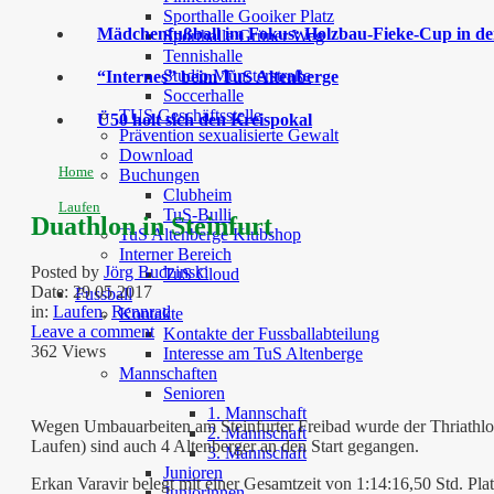
Sporthalle Gooiker Platz
Mädchenfußball im Fokus: Holzbau-Fieke-Cup in der
Sporthalle Grüner Weg
Tennishalle
Studio Münsterstraße
“Internes” beim TuS Altenberge
Soccerhalle
TUS Geschäftsstelle
Ü50 holt sich den Kreispokal
Prävention sexualisierte Gewalt
Download
Home
Buchungen
Clubheim
Laufen
TuS-Bulli
Duathlon in Steinfurt
TuS Altenberge Klubshop
Interner Bereich
Posted by
Jörg Budzinski
TuS Cloud
Date:
29 05 2017
Fussball
in:
Laufen
,
Rennrad
Kontakte
Leave a comment
Kontakte der Fussballabteilung
362 Views
Interesse am TuS Altenberge
Mannschaften
Senioren
1. Mannschaft
Wegen Umbauarbeiten am Steinfurter Freibad wurde der Thriathlon
2. Mannschaft
Laufen) sind auch 4 Altenberger an den Start gegangen.
3. Mannschaft
Junioren
Erkan Varavir belegt mit einer Gesamtzeit von 1:14:16,50 Std. Pla
Juniorinnen