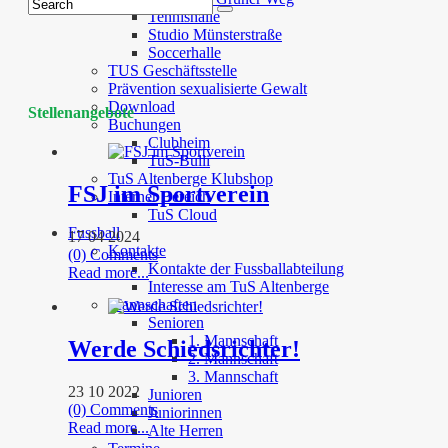
Tennishalle
Studio Münsterstraße
Soccerhalle
TUS Geschäftsstelle
Prävention sexualisierte Gewalt
Download
Stellenangebote
Buchungen
Clubheim
TuS-Bulli
TuS Altenberge Klubshop
FSJ im Sportverein
Interner Bereich
TuS Cloud
Fussball
17 04 2024
Kontakte
(0) Comments
Kontakte der Fussballabteilung
Read more...
Interesse am TuS Altenberge
Mannschaften
Senioren
1. Mannschaft
Werde Schiedsrichter!
2. Mannschaft
3. Mannschaft
23 10 2022
Junioren
(0) Comments
Juniorinnen
Read more...
Alte Herren