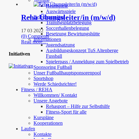
Termine
Heimspiele
Auswärtsspiele
Reha Übungsleiter/in (m/w/d)
Belegungspläne
Trainingsplatzbelegung
Soccerhallenbelegung
17 03 2022
Besetzung Bewirtungshütte
(0) Comments
Informationen
Read more...
Jugendsatzung
Ausbildungskonzept TuS Altenberge
Initiativen
Fussball
Spielerpass / Anmeldung zum Spielbetrieb
Sponsoring Fußball
Unser Fußballhauptsponsorenpool
Sportshop
Werde Schiedsrichter!
Fitness / REHA
Willkommen/ Kontakt
Unsere Angebote
Rehasport – Hilfe zur Selbsthilfe
Fitness-Sport für alle
Kurspläne
Kooperationen
Laufen
Kontakte