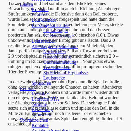
Trainer Adler und fiel somit aus dem Blickfeld seines
Laufen
Bewachers, der sich daraufhin auch in Richtung Altenberger
Kontakte
Strafraum begab. Als die Defensive dann den Ball eroberte,
Lauftreff
wurde Leo sofort von Max freigespielt und hatte dann die
Laufkalender
komplette rechte Seite für sich. Leo lief ein paar Meter, steckte
Kursangebot Laufen
durch auf Janik, der den Kopf hochhob und den besser
Laufanfänger
postierten Jan sah, der locker zum 1:0 einschob (10.). Etwas
Wiedereinsteiger
unkonventionell – aber der Erfolg gibt uns Recht. Das 2:0
Laufstrecken
resultierte aus einem starken Ball aus dem Mittelfeld, den
Altenberger Spendenlauf
Janik perfekt mitnahm und den Ball am Torwart vorbei zum
Nachrichten
2:0 vorbeispitzelte (15.). Mit der vermeintlich sicheren 2:0 –
Ausschreibung
Führung im Rücken ließen es die TuS – Youngstars etwas
Onlineanmeldung
ruhiger angehen und wurden daraufhin prompt vom schnellen
Teilnehmerliste
10er der Eperaner bestraft (21.).
Spendenlauf Ergebnisse
Laufstrecke
In der zweiten Hälfte übernahm Epe dann die Spielkontrolle,
Sponsoren
ohne aber wirklich zwingende Chancen zu haben. Altenberge
Rennrad
verlagerte sich aufs Kontern und wurde immer wieder durch
Kontakte
den eingewechselten Poldi und Janik aktiv. Belohnt wurden
Leitfaden RTA
die Altenberger dann kurz vor Schluss. Der sehr agile Poldi
Termine
setzte sich auf rechts klasse durch und spielte den Ball in die
Bekleidung
Mitte zu Brügge, der nur noch ins leere Tor einschieben
Sponsoren
musste (58.). Damit war das Spiel dann endgültig für den TuS
Sportabzeichen
entschieden!
Kontakte
Angebote Sportabzeichen