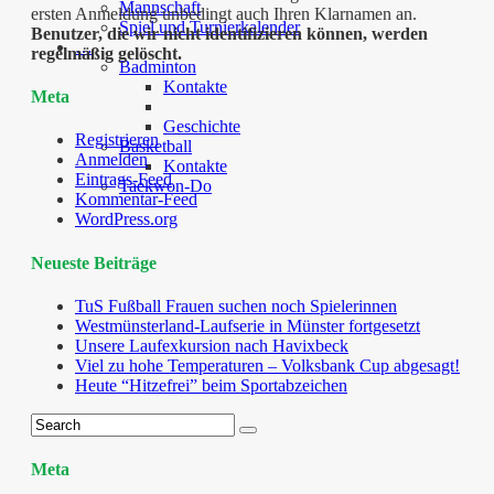
Mannschaft
ersten Anmeldung unbedingt auch Ihren Klarnamen an.
Spiel und Turnierkalender
Benutzer, die wir nicht identifizieren können, werden
…
regelmäßig gelöscht.
Badminton
Kontakte
Meta
Geschichte
Registrieren
Basketball
Anmelden
Kontakte
Eintrags-Feed
Taekwon-Do
Kommentar-Feed
WordPress.org
Neueste Beiträge
TuS Fußball Frauen suchen noch Spielerinnen
Westmünsterland-Laufserie in Münster fortgesetzt
Unsere Laufexkursion nach Havixbeck
Viel zu hohe Temperaturen – Volksbank Cup abgesagt!
Heute “Hitzefrei” beim Sportabzeichen
Meta