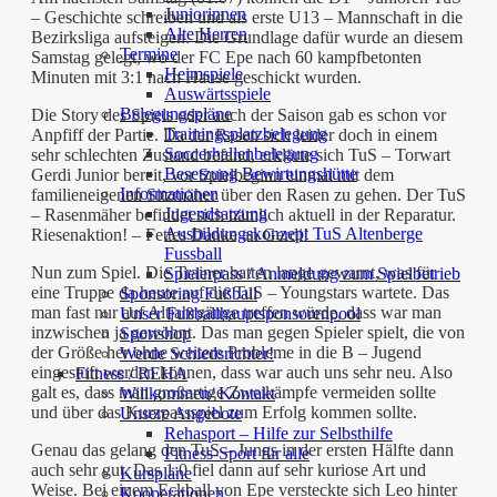
Juniorinnen
– Geschichte schreiben und als erste U13 – Mannschaft in die
Alte Herren
Bezirksliga aufsteigen. Die Grundlage dafür wurde an diesem
Termine
Samstag gelegt, wo der FC Epe nach 60 kampfbetonten
Heimspiele
Minuten mit 3:1 nach Hause geschickt wurden.
Auswärtsspiele
Belegungspläne
Die Story des Spiels oder auch der Saison gab es schon vor
Trainingsplatzbelegung
Anpfiff der Partie. Da der Rasen sich leider doch in einem
Soccerhallenbelegung
sehr schlechten Zustand befand, erklärte sich TuS – Torwart
Besetzung Bewirtungshütte
Gerdi Junior bereit, vor Spielbeginn einmal mit dem
Informationen
familieneigenen Sitzmäher über den Rasen zu gehen. Der TuS
Jugendsatzung
– Rasenmäher befindet sich nämlich aktuell in der Reparatur.
Ausbildungskonzept TuS Altenberge
Riesenaktion! – Fettes Danke an Gerdi!
Fussball
Nun zum Spiel. Die Trainer hatten lange gewarnt, was für
Spielerpass / Anmeldung zum Spielbetrieb
eine Truppe da heute auf die TuS – Youngstars wartete. Das
Sponsoring Fußball
man fast nur auf Altjahrgänge treffen würde, dass war man
Unser Fußballhauptsponsorenpool
inzwischen ja gewöhnt. Das man gegen Spieler spielt, die von
Sportshop
der Größe her ohne weitere Probleme in die B – Jugend
Werde Schiedsrichter!
eingestuft werden können, dass war auch uns sehr neu. Also
Fitness / REHA
galt es, dass man großartige Zweikämpfe vermeiden sollte
Willkommen/ Kontakt
und über das Kurzpassspiel zum Erfolg kommen sollte.
Unsere Angebote
Rehasport – Hilfe zur Selbsthilfe
Genau das gelang den TuS – Jungs in der ersten Hälfte dann
Fitness-Sport für alle
auch sehr gut. Das 1:0 fiel dann auf sehr kuriose Art und
Kurspläne
Weise. Bei einem Eckball von Epe versteckte sich Leo hinter
Kooperationen