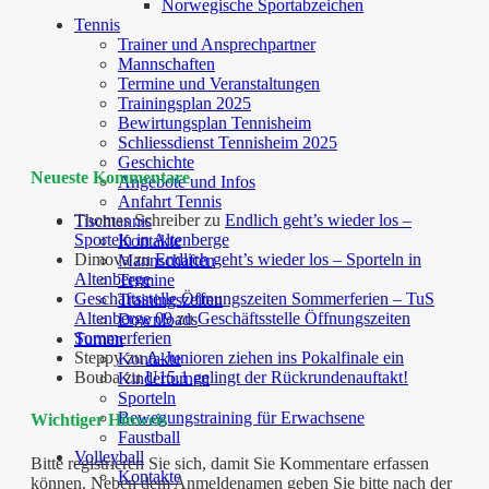
Norwegische Sportabzeichen
Tennis
Trainer und Ansprechpartner
Mannschaften
Termine und Veranstaltungen
Trainingsplan 2025
Bewirtungsplan Tennisheim
Schliessdienst Tennisheim 2025
Geschichte
Neueste Kommentare
Angebote und Infos
Anfahrt Tennis
Thomas Schreiber
zu
Endlich geht’s wieder los –
Tischtennis
Sporteln in Altenberge
Kontakte
Dimova
zu
Endlich geht’s wieder los – Sporteln in
Mannschaften
Altenberge
Termine
Geschäftsstelle Öffnungszeiten Sommerferien – TuS
Trainingszeiten
Altenberge 09
zu
Geschäftsstelle Öffnungszeiten
Downloads
Sommerferien
Turnen
Steppy
zu
A-Junioren ziehen ins Pokalfinale ein
Kontakte
Bouba
zu
U15.1 gelingt der Rückrundenauftakt!
Kinderturnen
Sporteln
Bewegungstraining für Erwachsene
Wichtiger Hinweis
Faustball
Volleyball
Bitte registrieren Sie sich, damit Sie Kommentare erfassen
Kontakte
können. Neben dem Anmeldenamen geben Sie bitte nach der