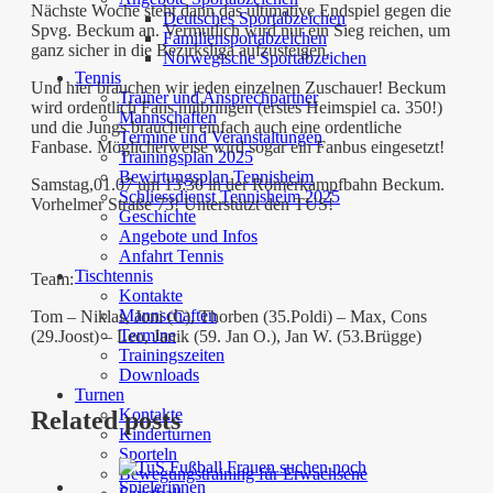
Nächste Woche steht dann das ultimative Endspiel gegen die
Deutsches Sportabzeichen
Spvg. Beckum an. Vermutlich wird nur ein Sieg reichen, um
Familiensportabzeichen
ganz sicher in die Bezirksliga aufzusteigen.
Norwegische Sportabzeichen
Tennis
Und hier brauchen wir jeden einzelnen Zuschauer! Beckum
Trainer und Ansprechpartner
wird ordentlich Fans mitbringen (erstes Heimspiel ca. 350!)
Mannschaften
und die Jungs brauchen einfach auch eine ordentliche
Termine und Veranstaltungen
Fanbase. Möglicherweise wird sogar ein Fanbus eingesetzt!
Trainingsplan 2025
Bewirtungsplan Tennisheim
Samstag,01.07 um 13:30 in der Römerkampfbahn Beckum.
Schliessdienst Tennisheim 2025
Vorhelmer Straße 73! Unterstützt den TUS!
Geschichte
Angebote und Infos
Anfahrt Tennis
Tischtennis
Team:
Kontakte
Mannschaften
Tom – Niklas, Joni (C), Thorben (35.Poldi) – Max, Cons
Termine
(29.Joost) – Leo, Janik (59. Jan O.), Jan W. (53.Brügge)
Trainingszeiten
Downloads
Turnen
Kontakte
Related posts
Kinderturnen
Sporteln
Bewegungstraining für Erwachsene