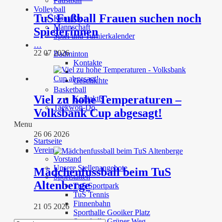
Faustball
Volleyball
TuS Fußball Frauen suchen noch
Kontakte
Mannschaft
Spielerinnen
Spiel und Turnierkalender
…
22 07 2026
Badminton
Kontakte
Geschichte
Basketball
Viel zu hohe Temperaturen –
Kontakte
Taekwon-Do
Volksbank Cup abgesagt!
Menu
26 06 2026
Startseite
Verein
Vorstand
Unsere Stellenangebote
Mädchenfussball beim TuS
Sportstätten
Altenberge
TuS Sportpark
TuS Tennis
Finnenbahn
21 05 2026
Sporthalle Gooiker Platz
Sporthalle Grüner Weg