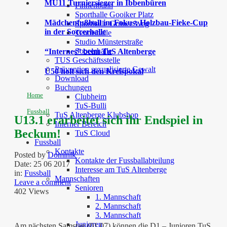
MU11 Turniersieger in Ibbenbüren
Finnenbahn
Sporthalle Gooiker Platz
Mädchenfußball im Fokus: Holzbau-Fieke-Cup
Sporthalle Grüner Weg
in der Soccerhalle
Tennishalle
Studio Münsterstraße
Soccerhalle
“Internes” beim TuS Altenberge
TUS Geschäftsstelle
Prävention sexualisierte Gewalt
Ü50 holt sich den Kreispokal
Download
Buchungen
Home
Clubheim
TuS-Bulli
Fussball
TuS Altenberge Klubshop
U13.1 erarbeitet sich ihr Endspiel in
Interner Bereich
Beckum!
TuS Cloud
Fussball
Kontakte
Posted by
Dominik
Kontakte der Fussballabteilung
Date:
25 06 2017
Interesse am TuS Altenberge
in:
Fussball
Mannschaften
Leave a comment
Senioren
402 Views
1. Mannschaft
2. Mannschaft
3. Mannschaft
Junioren
Am nächsten Samstag (01.07) können die D1 – Junioren TuS