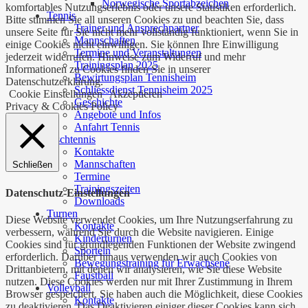
Norwegische Sportabzeichen
komfortables Nutzungserlebnis oder unsere Statistiken erforderlich.
Tennis
Bitte stimmen Sie all unseren Cookies zu und beachten Sie, dass
Trainer und Ansprechpartner
unsere Seite für Sie nicht mehr vollständig funktioniert, wenn Sie in
Mannschaften
einige Cookies nicht einwilligen. Sie können Ihre Einwilligung
Termine und Veranstaltungen
jederzeit widerrufen. Hinweise zum Widerruf und mehr
Trainingsplan 2025
Informationen zu Cookies finden Sie in unserer
Bewirtungsplan Tennisheim
Datenschutzerklärung.
Schliessdienst Tennisheim 2025
Cookie Einstellungen
Akzeptieren
Geschichte
Privacy & Cookies Policy
Angebote und Infos
Anfahrt Tennis
Tischtennis
Kontakte
Mannschaften
Schließen
Termine
Trainingszeiten
Datenschutz-Einstellungen
Downloads
Turnen
Diese Website verwendet Cookies, um Ihre Nutzungserfahrung zu
Kontakte
verbessern, während Sie durch die Website navigieren. Einige
Kinderturnen
Cookies sind für grundlegenden Funktionen der Website zwingend
Sporteln
erforderlich. Darüber hinaus verwenden wir auch Cookies von
Bewegungstraining für Erwachsene
Drittanbietern, mit denen wir analysieren, wie Sie diese Website
Faustball
nutzen. Diese Cookies werden nur mit Ihrer Zustimmung in Ihrem
Volleyball
Browser gespeichert. Sie haben auch die Möglichkeit, diese Cookies
Kontakte
zu deaktivieren. Das Deaktivieren einiger dieser Cookies kann sich