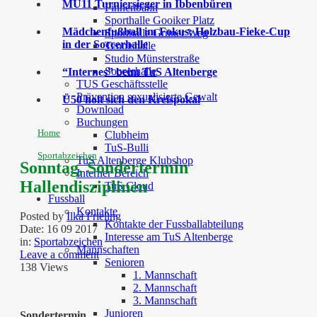
MU11 Turniersieger in Ibbenbüren
Finnenbahn
Sporthalle Gooiker Platz
Mädchenfußball im Fokus: Holzbau-Fieke-Cup
Sporthalle Grüner Weg
in der Soccerhalle
Tennishalle
Studio Münsterstraße
Soccerhalle
“Internes” beim TuS Altenberge
TUS Geschäftsstelle
Prävention sexualisierte Gewalt
Ü50 holt sich den Kreispokal
Download
Buchungen
Home
Clubheim
TuS-Bulli
Sportabzeichen
TuS Altenberge Klubshop
Sonntag, Sondertermin
Interner Bereich
Hallendisziplinen
TuS Cloud
Fussball
Kontakte
Posted by
Ilka Frieling
Kontakte der Fussballabteilung
Date:
16 09 2017
Interesse am TuS Altenberge
in:
Sportabzeichen
Mannschaften
Leave a comment
Senioren
138 Views
1. Mannschaft
2. Mannschaft
3. Mannschaft
Junioren
Sondertermin