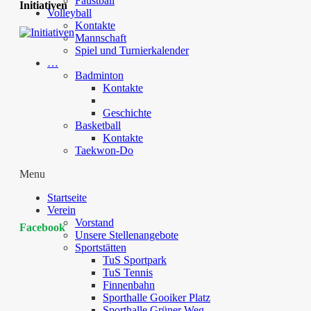
Faustball
Initiativen
Volleyball
Kontakte
Mannschaft
Spiel und Turnierkalender
…
Badminton
Kontakte
Geschichte
Basketball
Kontakte
Taekwon-Do
Menu
Startseite
Verein
Vorstand
Facebook
Unsere Stellenangebote
Sportstätten
TuS Sportpark
TuS Tennis
Finnenbahn
Sporthalle Gooiker Platz
Sporthalle Grüner Weg