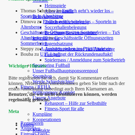
Termine
Heimspiele
Thomas Schreiber
zu
Endlich geht’s wieder los –
Auswärtsspiele
Sporteln in Altenberge
Belegungspläne
Dimova
zu
Endlich geht’s wieder los – Sporteln in
Trainingsplatzbelegung
Altenberge
Soccerhallenbelegung
Geschäftsstelle Öffnungszeiten Sommerferien – TuS
Besetzung Bewirtungshütte
Altenberge 09
zu
Geschäftsstelle Öffnungszeiten
Informationen
Sommerferien
Jugendsatzung
Steppy
zu
A-Junioren ziehen ins Pokalfinale ein
Ausbildungskonzept TuS Altenberge
Bouba
zu
U15.1 gelingt der Rückrundenauftakt!
Fussball
Spielerpass / Anmeldung zum Spielbetrieb
Sponsoring Fußball
Wichtiger Hinweis
Unser Fußballhauptsponsorenpool
Sportshop
Bitte registrieren Sie sich, damit Sie Kommentare erfassen
Werde Schiedsrichter!
können. Neben dem Anmeldenamen geben Sie bitte nach der
Fitness / REHA
ersten Anmeldung unbedingt auch Ihren Klarnamen an.
Willkommen/ Kontakt
Benutzer, die wir nicht identifizieren können, werden
Unsere Angebote
regelmäßig gelöscht.
Rehasport – Hilfe zur Selbsthilfe
Fitness-Sport für alle
Meta
Kurspläne
Kooperationen
Registrieren
Laufen
Anmelden
Kontakte
Eintrags-Feed