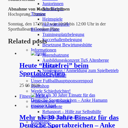
Juniorinnen
Alte Herren
Ab
nahme von Hallendisziplinen
Termine
Hochsprung, Turnen
Heimspiele
Sonntag, den 17.09.17 von 10:00 bis 12:00 Uhr in der
Auswärtsspiele
Sporthalle am Gooiker Platz
Belegungspläne
Trainingsplatzbelegung
Soccerhallenbelegung
Related posts
Besetzung Bewirtungshütte
Informationen
Jugendsatzung
Ausbildungskonzept TuS Altenberge
Heute “Hitzefrei” beim
Fussball
Spielerpass / Anmeldung zum Spielbetrieb
Sportabzeichen
Sponsoring Fußball
Unser Fußballhauptsponsorenpool
25 06 2026
Sportshop
Werde Schiedsrichter!
Fitness / REHA
Willkommen/ Kontakt
Unsere Angebote
Rehasport – Hilfe zur Selbsthilfe
Mehr als 30 Jahre Einsatz für das
Fitness-Sport für alle
Kurspläne
Deutsche Sportabzeichen – Anke
Kooperationen