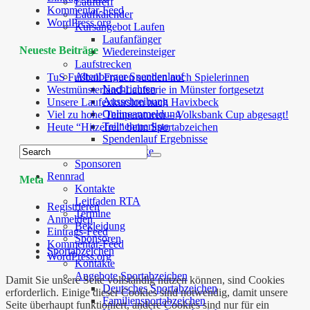
Lauftreff
Kommentar-Feed
Laufkalender
WordPress.org
Kursangebot Laufen
Laufanfänger
Neueste Beiträge
Wiedereinsteiger
Laufstrecken
Altenberger Spendenlauf
TuS Fußball Frauen suchen noch Spielerinnen
Nachrichten
Westmünsterland-Laufserie in Münster fortgesetzt
Ausschreibung
Unsere Laufexkursion nach Havixbeck
Onlineanmeldung
Viel zu hohe Temperaturen – Volksbank Cup abgesagt!
Teilnehmerliste
Heute “Hitzefrei” beim Sportabzeichen
Spendenlauf Ergebnisse
Laufstrecke
Sponsoren
Rennrad
Meta
Kontakte
Leitfaden RTA
Registrieren
Termine
Anmelden
Bekleidung
Eintrags-Feed
Sponsoren
Kommentar-Feed
Sportabzeichen
WordPress.org
Kontakte
Angebote Sportabzeichen
Damit Sie unsere Seite vollständig nutzen können, sind Cookies
Deutsches Sportabzeichen
erforderlich. Einige dieser Cookies sind notwendig, damit unsere
Familiensportabzeichen
Seite überhaupt funktioniert, andere Cookies sind nur für ein