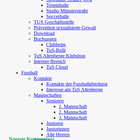
Tennishalle
Studio Münsterstraße
Soccerhalle
TUS Geschäftsstelle
Prävention sexualisierte Gewalt
Download
Buchungen
Clubheim
TuS-Bulli
TuS Altenberge Klubshop
Interner Bereich
TuS Cloud
Fussball
Kontakte
Kontakte der Fussballabteilung
Interesse am TuS Altenberge
Mannschaften
Senioren
1. Mannschaft
2. Mannschaft
3. Mannschaft
Junioren
Juniorinnen
Alte Herren
Neueste Kommentare