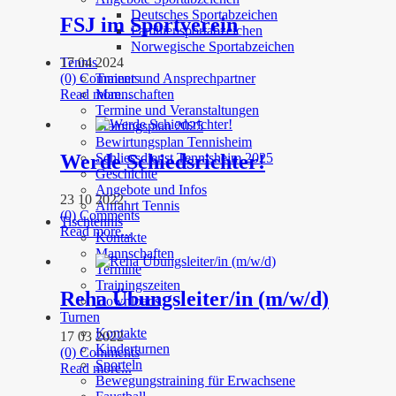
Deutsches Sportabzeichen
FSJ im Sportverein
Familiensportabzeichen
Norwegische Sportabzeichen
Tennis
17 04 2024
(0) Comments
Trainer und Ansprechpartner
Read more...
Mannschaften
Termine und Veranstaltungen
Trainingsplan 2025
Bewirtungsplan Tennisheim
Werde Schiedsrichter!
Schliessdienst Tennisheim 2025
Geschichte
Angebote und Infos
23 10 2022
Anfahrt Tennis
(0) Comments
Tischtennis
Read more...
Kontakte
Mannschaften
Termine
Trainingszeiten
Reha Übungsleiter/in (m/w/d)
Downloads
Turnen
Kontakte
17 03 2022
Kinderturnen
(0) Comments
Sporteln
Read more...
Bewegungstraining für Erwachsene