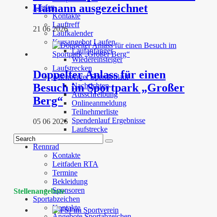
Hamann ausgezeichnet
Laufen
Kontakte
Lauftreff
21 06 2026
Laufkalender
Kursangebot Laufen
Laufanfänger
Wiedereinsteiger
Laufstrecken
Doppelter Anlass für einen
Altenberger Spendenlauf
Besuch im Sportpark „Großer
Nachrichten
Ausschreibung
Berg“
Onlineanmeldung
Teilnehmerliste
Spendenlauf Ergebnisse
05 06 2026
Laufstrecke
Sponsoren
Rennrad
Kontakte
Leitfaden RTA
Termine
Bekleidung
Sponsoren
Stellenangebote
Sportabzeichen
Kontakte
Angebote Sportabzeichen