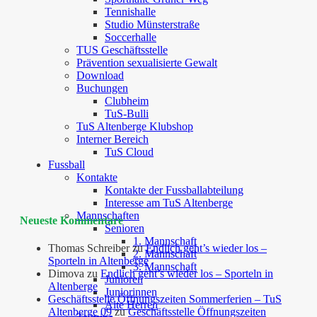
Tennishalle
Studio Münsterstraße
Soccerhalle
TUS Geschäftsstelle
Prävention sexualisierte Gewalt
Download
Buchungen
Clubheim
TuS-Bulli
TuS Altenberge Klubshop
Interner Bereich
TuS Cloud
Fussball
Kontakte
Kontakte der Fussballabteilung
Interesse am TuS Altenberge
Mannschaften
Neueste Kommentare
Senioren
1. Mannschaft
Thomas Schreiber
zu
Endlich geht’s wieder los –
2. Mannschaft
Sporteln in Altenberge
3. Mannschaft
Dimova
zu
Endlich geht’s wieder los – Sporteln in
Junioren
Altenberge
Juniorinnen
Geschäftsstelle Öffnungszeiten Sommerferien – TuS
Alte Herren
Altenberge 09
zu
Geschäftsstelle Öffnungszeiten