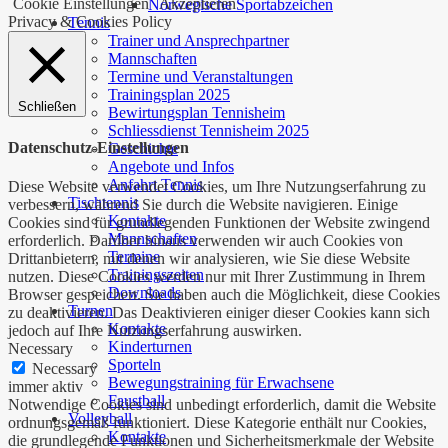
Cookie Einstellungen
Akzeptieren
Norwegische Sportabzeichen
Privacy & Cookies Policy
Tennis
Trainer und Ansprechpartner
Mannschaften
Termine und Veranstaltungen
Trainingsplan 2025
Schließen
Bewirtungsplan Tennisheim
Schliessdienst Tennisheim 2025
Datenschutz-Einstellungen
Geschichte
Angebote und Infos
Anfahrt Tennis
Diese Website verwendet Cookies, um Ihre Nutzungserfahrung zu
Tischtennis
verbessern, während Sie durch die Website navigieren. Einige
Kontakte
Cookies sind für grundlegenden Funktionen der Website zwingend
Mannschaften
erforderlich. Darüber hinaus verwenden wir auch Cookies von
Termine
Drittanbietern, mit denen wir analysieren, wie Sie diese Website
Trainingszeiten
nutzen. Diese Cookies werden nur mit Ihrer Zustimmung in Ihrem
Downloads
Browser gespeichert. Sie haben auch die Möglichkeit, diese Cookies
Turnen
zu deaktivieren. Das Deaktivieren einiger dieser Cookies kann sich
Kontakte
jedoch auf Ihre Nutzungserfahrung auswirken.
Kinderturnen
Necessary
Sporteln
Necessary
Bewegungstraining für Erwachsene
immer aktiv
Faustball
Notwendige Cookies sind unbedingt erforderlich, damit die Website
Volleyball
ordnungsgemäß funktioniert. Diese Kategorie enthält nur Cookies,
Kontakte
die grundlegende Funktionen und Sicherheitsmerkmale der Website