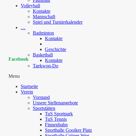
Faustball
Volleyball
Kontakte
Mannschaft
Spiel und Turnierkalender
…
Badminton
Kontakte
Geschichte
Basketball
Facebook
Kontakte
Taekwon-Do
Menu
Startseite
Verein
Vorstand
Unsere Stellenangebote
Sportstätten
TuS Sportpark
TuS Tennis
Finnenbahn
Sporthalle Gooiker Platz
Sporthalle Grüner Weg