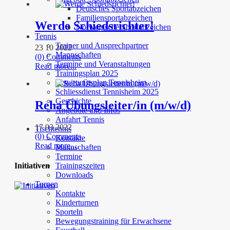
Deutsches Sportabzeichen
Familiensportabzeichen
Werde Schiedsrichter!
Norwegische Sportabzeichen
Tennis
Trainer und Ansprechpartner
23 10 2022
Mannschaften
(0) Comments
Termine und Veranstaltungen
Read more...
Trainingsplan 2025
Bewirtungsplan Tennisheim
Schliessdienst Tennisheim 2025
Geschichte
Reha Übungsleiter/in (m/w/d)
Angebote und Infos
Anfahrt Tennis
17 03 2022
Tischtennis
(0) Comments
Kontakte
Read more...
Mannschaften
Termine
Initiativen
Trainingszeiten
Downloads
Turnen
Kontakte
Kinderturnen
Sporteln
Bewegungstraining für Erwachsene