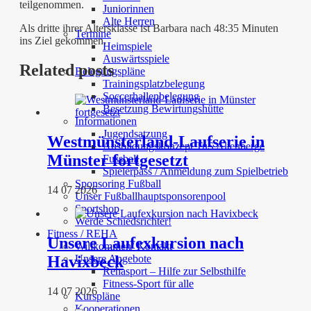
teilgenommen.
Juniorinnen
Alte Herren
Als dritte ihrer Altersklasse ist Barbara nach 48:35 Minuten
Termine
ins Ziel gekommen.
Heimspiele
Auswärtsspiele
Related posts
Belegungspläne
Trainingsplatzbelegung
Soccerhallenbelegung
Besetzung Bewirtungshütte
Informationen
Jugendsatzung
Westmünsterland-Laufserie in
Ausbildungskonzept TuS Altenberge
Münster fortgesetzt
Fussball
Spielerpass / Anmeldung zum Spielbetrieb
Sponsoring Fußball
14 07 2026
Unser Fußballhauptsponsorenpool
Sportshop
Werde Schiedsrichter!
Fitness / REHA
Unsere Laufexkursion nach
Willkommen/ Kontakt
Havixbeck
Unsere Angebote
Rehasport – Hilfe zur Selbsthilfe
Fitness-Sport für alle
14 07 2026
Kurspläne
Kooperationen