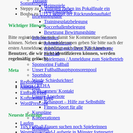
Termine
Sommerferien
Heimspiele
Steppy
zu
A-Junioren ziehen ins Pokalfinale ein
Auswärtsspiele
Bouba
zu
U15.1 gelingt der Rückrundenauftakt!
Belegungspläne
Trainingsplatzbelegung
Wichtiger Hinweis
Soccerhallenbelegung
Besetzung Bewirtungshütte
Bitte registrieren Sie sich, damit Sie Kommentare erfassen
Informationen
können. Neben dem Anmeldenamen geben Sie bitte nach der
Jugendsatzung
ersten Anmeldung unbedingt auch Ihren Klarnamen an.
Ausbildungskonzept TuS Altenberge
Benutzer, die wir nicht identifizieren können, werden
Fussball
regelmäßig gelöscht.
Spielerpass / Anmeldung zum Spielbetrieb
Sponsoring Fußball
Unser Fußballhauptsponsorenpool
Meta
Sportshop
Werde Schiedsrichter!
Registrieren
Fitness / REHA
Anmelden
Willkommen/ Kontakt
Eintrags-Feed
Unsere Angebote
Kommentar-Feed
Rehasport – Hilfe zur Selbsthilfe
WordPress.org
Fitness-Sport für alle
Kurspläne
Neueste Beiträge
Kooperationen
Laufen
TuS Fußball Frauen suchen noch Spielerinnen
Kontakte
Westmünsterland-Laufserie in Münster fortgesetzt