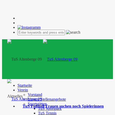
Startseite
Verein
Vorstand
Aktuelles
Unsere Stellenangebote
Sportstätten
TuS Fußball Frauen suchen noch Spielerinnen
TuS Sportpark
TuS Tennis