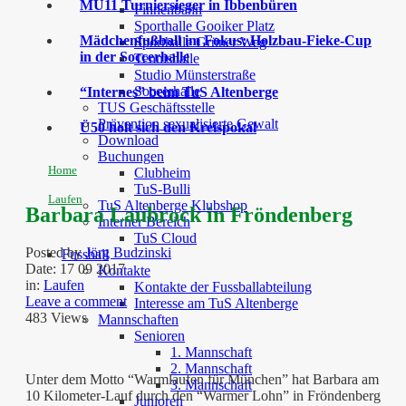
MU11 Turniersieger in Ibbenbüren
Finnenbahn
Sporthalle Gooiker Platz
Mädchenfußball im Fokus: Holzbau-Fieke-Cup
Sporthalle Grüner Weg
in der Soccerhalle
Tennishalle
Studio Münsterstraße
Soccerhalle
“Internes” beim TuS Altenberge
TUS Geschäftsstelle
Prävention sexualisierte Gewalt
Ü50 holt sich den Kreispokal
Download
Buchungen
Home
Clubheim
TuS-Bulli
Laufen
TuS Altenberge Klubshop
Barbara Laubrock in Fröndenberg
Interner Bereich
TuS Cloud
Posted by
Jörg Budzinski
Fussball
Date:
17 09 2017
Kontakte
in:
Laufen
Kontakte der Fussballabteilung
Leave a comment
Interesse am TuS Altenberge
483 Views
Mannschaften
Senioren
1. Mannschaft
2. Mannschaft
Unter dem Motto “Warmlaufen für München” hat Barbara am
3. Mannschaft
10 Kilometer-Lauf durch den “Warmer Lohn” in Fröndenberg
Junioren