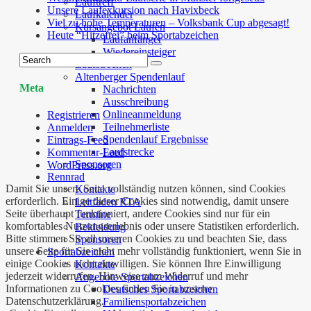
Lauftreff
Unsere Laufexkursion nach Havixbeck
Laufkalender
Viel zu hohe Temperaturen – Volksbank Cup abgesagt!
Kursangebot Laufen
Heute “Hitzefrei” beim Sportabzeichen
Laufanfänger
Wiedereinsteiger
Laufstrecken
Altenberger Spendenlauf
Meta
Nachrichten
Ausschreibung
Onlineanmeldung
Registrieren
Teilnehmerliste
Anmelden
Spendenlauf Ergebnisse
Eintrags-Feed
Laufstrecke
Kommentar-Feed
Sponsoren
WordPress.org
Rennrad
Damit Sie unsere Seite vollständig nutzen können, sind Cookies
Kontakte
erforderlich. Einige dieser Cookies sind notwendig, damit unsere
Leitfaden RTA
Seite überhaupt funktioniert, andere Cookies sind nur für ein
Termine
komfortables Nutzungserlebnis oder unsere Statistiken erforderlich.
Bekleidung
Bitte stimmen Sie all unseren Cookies zu und beachten Sie, dass
Sponsoren
unsere Seite für Sie nicht mehr vollständig funktioniert, wenn Sie in
Sportabzeichen
einige Cookies nicht einwilligen. Sie können Ihre Einwilligung
Kontakte
jederzeit widerrufen. Hinweise zum Widerruf und mehr
Angebote Sportabzeichen
Informationen zu Cookies finden Sie in unserer
Deutsches Sportabzeichen
Datenschutzerklärung.
Familiensportabzeichen