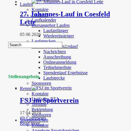
Laufen
Kontakte
27. Johannes-Lauf in Coesfeld
Lauftreff
Laufkalender
Lette
Kursangebot Laufen
Laufanfänger
05 06 2026
Wiedereinsteiger
Laufstrecken
Altenberger Spendenlauf
Nachrichten
Ausschreibung
Onlineanmeldung
Teilnehmerliste
Spendenlauf Ergebnisse
Stellenangebote
Laufstrecke
Sponsoren
Rennrad
Kontakte
Leitfaden RTA
FSJ im Sportverein
Termine
Bekleidung
17 04 2024
Sponsoren
(0) Comments
Sportabzeichen
Read more...
Kontakte
Angebote Sportabzeichen