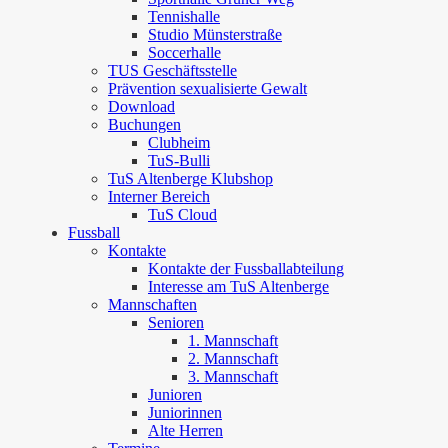
Tennishalle
Studio Münsterstraße
Soccerhalle
TUS Geschäftsstelle
Prävention sexualisierte Gewalt
Download
Buchungen
Clubheim
TuS-Bulli
TuS Altenberge Klubshop
Interner Bereich
TuS Cloud
Fussball
Kontakte
Kontakte der Fussballabteilung
Interesse am TuS Altenberge
Mannschaften
Senioren
1. Mannschaft
2. Mannschaft
3. Mannschaft
Junioren
Juniorinnen
Alte Herren