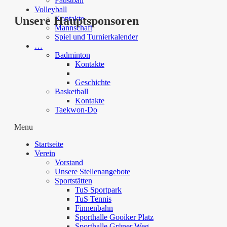
Faustball
Volleyball
Kontakte
Unsere Hauptsponsoren
Mannschaft
Spiel und Turnierkalender
…
Badminton
Kontakte
Geschichte
Basketball
Kontakte
Taekwon-Do
Menu
Startseite
Verein
Vorstand
Unsere Stellenangebote
Sportstätten
TuS Sportpark
TuS Tennis
Finnenbahn
Sporthalle Gooiker Platz
Sporthalle Grüner Weg