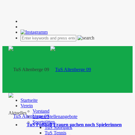
Startseite
Verein
Vorstand
Aktuelles
Unsere Stellenangebote
Sportstätten
TuS Fußball Frauen suchen noch Spielerinnen
TuS Sportpark
TuS Tennis