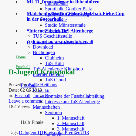
MU11 Turniersieger in Ibbenbüren
Finnenbahn
Sporthalle Gooiker Platz
Mädchenfußball im Fokus: Holzbau-Fieke-Cup
Sporthalle Grüner Weg
in der Soccerhalle
Tennishalle
Studio Münsterstraße
Soccerhalle
“Internes” beim TuS Altenberge
TUS Geschäftsstelle
Prävention sexualisierte Gewalt
Ü50 holt sich den Kreispokal
Download
Buchungen
Home
Clubheim
TuS-Bulli
Fussball
TuS Altenberge Klubshop
D-Jugend Kreispokal
Interner Bereich
TuS Cloud
Posted by
Kalle Heithaus
Fussball
Date:
02 06 2018
Kontakte
in:
Fussball
,
Junioren
Kontakte der Fussballabteilung
Leave a comment
Interesse am TuS Altenberge
182 Views
Mannschaften
Senioren
1. Mannschaft
Halb-Finale
2. Mannschaft
3. Mannschaft
Tags:
D-Jugend
D1
Kreispokal
Preußen
U13
Junioren