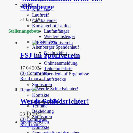
Laufen
Altenberge
Kontakte
Lauftreff
21 05 2026
Laufkalender
Kursangebot Laufen
Stellenangebote
Laufanfänger
Wiedereinsteiger
Laufstrecken
Altenberger Spendenlauf
Nachrichten
FSJ im Sportverein
Ausschreibung
Onlineanmeldung
17 04 2024
Teilnehmerliste
(0) Comments
Spendenlauf Ergebnisse
Read more...
Laufstrecke
Sponsoren
Rennrad
Kontakte
Werde Schiedsrichter!
Leitfaden RTA
Termine
Bekleidung
23 10 2022
Sponsoren
(0) Comments
Sportabzeichen
Read more...
Kontakte
Angebote Sportabzeichen