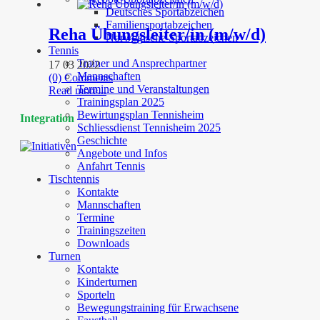
Deutsches Sportabzeichen
Familiensportabzeichen
Reha Übungsleiter/in (m/w/d)
Norwegische Sportabzeichen
Tennis
Trainer und Ansprechpartner
17 03 2022
Mannschaften
(0) Comments
Termine und Veranstaltungen
Read more...
Trainingsplan 2025
Bewirtungsplan Tennisheim
Integration
Schliessdienst Tennisheim 2025
Geschichte
Angebote und Infos
Anfahrt Tennis
Tischtennis
Kontakte
Mannschaften
Termine
Trainingszeiten
Downloads
Turnen
Kontakte
Kinderturnen
Sporteln
Bewegungstraining für Erwachsene