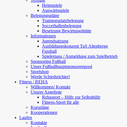
Termine
Heimspiele
Auswärtsspiele
Belegungspläne
Trainingsplatzbelegung
Soccerhallenbelegung
Besetzung Bewirtungshütte
Informationen
Jugendsatzung
Ausbildungskonzept TuS Altenberge
Fussball
Spielerpass / Anmeldung zum Spielbetrieb
Sponsoring Fußball
Unser Fußballhauptsponsorenpool
Sportshop
Werde Schiedsrichter!
Fitness / REHA
Willkommen/ Kontakt
Unsere Angebote
Rehasport – Hilfe zur Selbsthilfe
Fitness-Sport für alle
Kurspläne
Kooperationen
Laufen
Kontakte