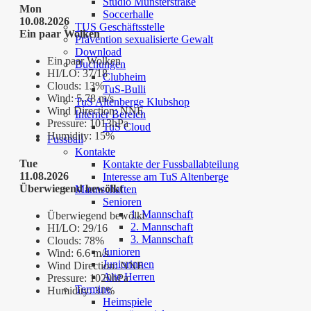
Studio Münsterstraße
Mon
Soccerhalle
10.08.2026
TUS Geschäftsstelle
Ein paar Wolken
Prävention sexualisierte Gewalt
Download
Ein paar Wolken
Buchungen
HI/LO:
37/18
Clubheim
Clouds:
13%
TuS-Bulli
Wind:
5.78 m/s
TuS Altenberge Klubshop
Wind Direction:
NNE
Interner Bereich
Pressure:
1013hPa
TuS Cloud
Humidity:
15%
Fussball
Kontakte
Tue
Kontakte der Fussballabteilung
11.08.2026
Interesse am TuS Altenberge
Überwiegend bewölkt
Mannschaften
Senioren
1. Mannschaft
Überwiegend bewölkt
2. Mannschaft
HI/LO:
29/16
3. Mannschaft
Clouds:
78%
Junioren
Wind:
6.6 m/s
Juniorinnen
Wind Direction:
NNE
Alte Herren
Pressure:
1020hPa
Termine
Humidity:
31%
Heimspiele