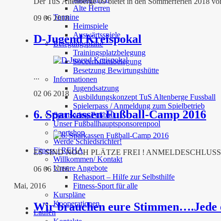
Der TuS Altenberge 09 bietet in den Sommerferien 2018 vom
Alte Herren
Termine
09 06 2018
Heimspiele
Auswärtsspiele
D-Jugend Kreispokal
Belegungspläne
Trainingsplatzbelegung
Soccerhallenbelegung
Besetzung Bewirtungshütte
...
Informationen
Jugendsatzung
02 06 2018
Ausbildungskonzept TuS Altenberge Fussball
Spielerpass / Anmeldung zum Spielbetrieb
6. Sparkassen Fußball-Camp 2016
Sponsoring Fußball
Unser Fußballhauptsponsorenpool
Sportshop
Werde Schiedsrichter!
Fitness / REHA
ES SIND NOCH PLÄTZE FREI ! ANMELDESCHLUSS bis zum 
Willkommen/ Kontakt
Unsere Angebote
06 06 2016
Rehasport – Hilfe zur Selbsthilfe
Fitness-Sport für alle
Mai, 2016
Kurspläne
Kooperationen
Wir brauchen eure Stimmen….Jede 
Laufen