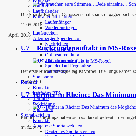
Kontakte
Lauftreff
Laufkalender
Die Sparda-Bank als Genossenschaftsbank engagiert sich sei
Kursangebot Laufen
Laufanfänger
11 05 2016
Wiedereinsteiger
Laufstrecken
April, 2016
Altenberger Spendenlauf
Nachrichten
U7 – Rückrundenauftakt in MS-Roxe
Ausschreibung
Onlineanmeldung
Teilnehmerliste
Spendenlauf Ergebnisse
Der erste Rückrundenspieltag ist vorbei. Die Jungs kamen sc
Laufstrecke
Sponsoren
19 04 2016
Rennrad
Kontakte
U7-Turnier in Rheine: Das Minimum
Leitfaden RTA
Termine
Bekleidung
Sponsoren
Sportabzeichen
Endlich – die Jungs haben sich so darauf gefreut – der unge
Kontakte
Angebote Sportabzeichen
05 04 2016
Deutsches Sportabzeichen