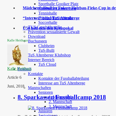
Sporthalle Gooiker Platz
Mädchenfußball im Fokus: Holzbau-Fieke-Cup in der
Sporthalle Grüner Weg
Tennishalle
Studio Münsterstraße
“Internes” beim TuS Altenberge
Soccerhalle
TUS Geschäftsstelle
Ü50 holt sich den Kreispokal
Prävention sexualisierte Gewalt
Download
Kalle Heithaus
Buchungen
Clubheim
TuS-Bulli
TuS Altenberge Klubshop
Interner Bereich
TuS Cloud
Kalle Heithaus
Fussball
Kontakte
Article 6
Kontakte der Fussballabteilung
Interesse am TuS Altenberge
Juni, 2018
Mannschaften
Senioren
8. Sparkassen Fussballcamp 2018
1. Mannschaft
2. Mannschaft
3. Mannschaft
Junioren
Juniorinnen