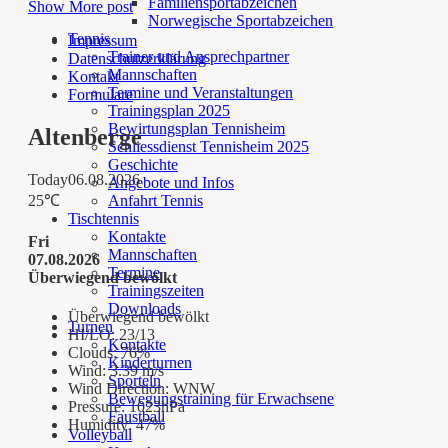
Familiensportabzeichen
Show More post
Norwegische Sportabzeichen
Tennis
Impressum
Trainer und Ansprechpartner
Datenschutzerklärung
Mannschaften
Kontakt
Termine und Veranstaltungen
Formulare
Trainingsplan 2025
Bewirtungsplan Tennisheim
Altenberge
Schliessdienst Tennisheim 2025
Geschichte
Today
06.08.2026
Angebote und Infos
Anfahrt Tennis
25℃
Tischtennis
Kontakte
Fri
Mannschaften
07.08.2026
Termine
Überwiegend bewölkt
Trainingszeiten
Downloads
Überwiegend bewölkt
Turnen
HI/LO:
23/13
Kontakte
Clouds:
76%
Kinderturnen
Wind:
3.39 m/s
Sporteln
Wind Direction:
WNW
Bewegungstraining für Erwachsene
Pressure:
1023hPa
Faustball
Humidity:
47%
Volleyball