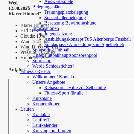
Auswärtsspiele
Wed
Belegungspläne
12.08.2026
Trainingsplatzbelegung
Klarer Himmel
Soccerhallenbelegung
Besetzung Bewirtungshütte
Klarer Himmel
Informationen
HI/LO:
33/14
Jugendsatzung
Clouds:
10%
Ausbildungskonzept TuS Altenberge Fussball
Wind:
5.45 m/s
Spielerpass / Anmeldung zum Spielbetrieb
Wind Direction:
ENE
Sponsoring Fußball
Pressure:
1020hPa
Unser Fußballhauptsponsorenpool
Humidity:
29%
Sportshop
Werde Schiedsrichter!
Anfahrt
Fitness / REHA
Willkommen/ Kontakt
Unsere Angebote
Rehasport – Hilfe zur Selbsthilfe
Fitness-Sport für alle
Kurspläne
Kooperationen
Laufen
Kontakte
Lauftreff
Laufkalender
Kursangebot Laufen