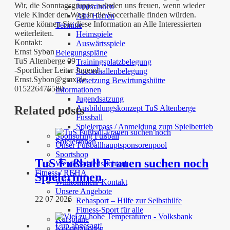
Wir, die Sonntagsgruppe, würden uns freuen, wenn wieder
Juniorinnen
viele Kinder den Weg in die Soccerhalle finden würden.
Alte Herren
Gerne können Sie diese Information an Alle Interessierten
Termine
weiterleiten.
Heimspiele
Kontakt:
Auswärtsspiele
Ernst Sybon
Belegungspläne
TuS
Altenberge
09
Trainingsplatzbelegung
-Sportlicher Leiter Jugend-
Soccerhallenbelegung
Ernst.Sybon@gmx.de
Besetzung Bewirtungshütte
015226476580
Informationen
Jugendsatzung
Ausbildungskonzept TuS Altenberge
Related posts
Fussball
Spielerpass / Anmeldung zum Spielbetrieb
Sponsoring Fußball
Unser Fußballhauptsponsorenpool
Sportshop
TuS Fußball Frauen suchen noch
Werde Schiedsrichter!
Fitness / REHA
Spielerinnen
Willkommen/ Kontakt
Unsere Angebote
22 07 2026
Rehasport – Hilfe zur Selbsthilfe
Fitness-Sport für alle
Kurspläne
Kooperationen