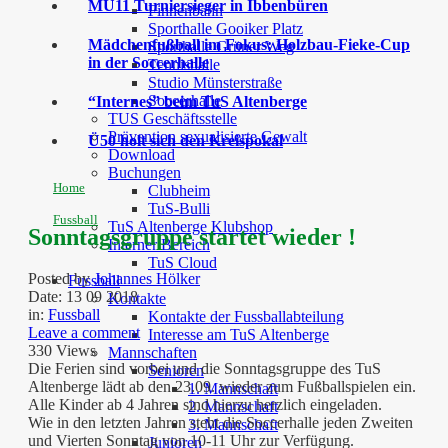
MU11 Turniersieger in Ibbenbüren
Finnenbahn
Sporthalle Gooiker Platz
Mädchenfußball im Fokus: Holzbau-Fieke-Cup
Sporthalle Grüner Weg
in der Soccerhalle
Tennishalle
Studio Münsterstraße
Soccerhalle
“Internes” beim TuS Altenberge
TUS Geschäftsstelle
Prävention sexualisierte Gewalt
Ü50 holt sich den Kreispokal
Download
Buchungen
Home
Clubheim
TuS-Bulli
Fussball
TuS Altenberge Klubshop
Sonntagsgruppe startet wieder !
Interner Bereich
TuS Cloud
Posted by
Johannes Hölker
Fussball
Date:
13 09 2018
Kontakte
in:
Fussball
Kontakte der Fussballabteilung
Leave a comment
Interesse am TuS Altenberge
330 Views
Mannschaften
Die Ferien sind vorbei und die Sonntagsgruppe des TuS
Senioren
Altenberge
lädt ab den
23.09.
wieder zum Fußballspielen ein.
1. Mannschaft
Alle Kinder ab 4 Jahren sind hierzu herzlich eingeladen.
2. Mannschaft
Wie in den letzten Jahren steht die Soccerhalle jeden Zweiten
3. Mannschaft
und Vierten Sonntag von 10-11 Uhr zur Verfügung.
Junioren