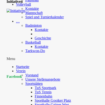
Faustball
Initiativen
Volleyball
Kontakte
Mannschaft
Spiel und Turnierkalender
…
Badminton
Kontakte
Geschichte
Basketball
Kontakte
Taekwon-Do
Menu
Startseite
Verein
Vorstand
Facebook
Unsere Stellenangebote
Sportstätten
TuS Sportpark
TuS Tennis
Finnenbahn
Sporthalle Gooiker Platz
Sporthalle Grüner Weg