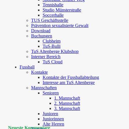
Tennishalle
Studio Münsterstraße
Soccerhalle
TUS Geschäftsstelle
Prävention sexualisierte Gewalt
Download
Buchungen
Clubheim
TuS-Bulli
TuS Altenberge Klubshop
Interner Bereich
TuS Cloud
Fussball
Kontakte
Kontakte der Fussballabteilung
Interesse am TuS Altenberge
Mannschaften
Senioren
1. Mannschaft
2. Mannschaft
3. Mannschaft
Junioren
Juniorinnen
Alte Herren
Neueste Kommentare