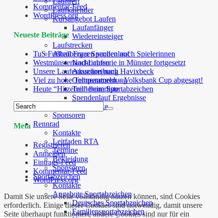
Lauftreff
Kommentar-Feed
Laufkalender
WordPress.org
Kursangebot Laufen
Laufanfänger
Neueste Beiträge
Wiedereinsteiger
Laufstrecken
TuS Fußball Frauen suchen noch Spielerinnen
Altenberger Spendenlauf
Westmünsterland-Laufserie in Münster fortgesetzt
Nachrichten
Unsere Laufexkursion nach Havixbeck
Ausschreibung
Viel zu hohe Temperaturen – Volksbank Cup abgesagt!
Onlineanmeldung
Heute “Hitzefrei” beim Sportabzeichen
Teilnehmerliste
Spendenlauf Ergebnisse
Laufstrecke
Sponsoren
Rennrad
Meta
Kontakte
Leitfaden RTA
Registrieren
Termine
Anmelden
Bekleidung
Eintrags-Feed
Sponsoren
Kommentar-Feed
Sportabzeichen
WordPress.org
Kontakte
Angebote Sportabzeichen
Damit Sie unsere Seite vollständig nutzen können, sind Cookies
Deutsches Sportabzeichen
erforderlich. Einige dieser Cookies sind notwendig, damit unsere
Familiensportabzeichen
Seite überhaupt funktioniert, andere Cookies sind nur für ein