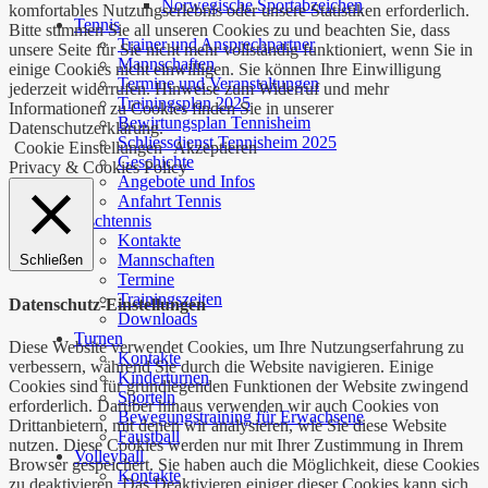
Norwegische Sportabzeichen
komfortables Nutzungserlebnis oder unsere Statistiken erforderlich.
Tennis
Bitte stimmen Sie all unseren Cookies zu und beachten Sie, dass
Trainer und Ansprechpartner
unsere Seite für Sie nicht mehr vollständig funktioniert, wenn Sie in
Mannschaften
einige Cookies nicht einwilligen. Sie können Ihre Einwilligung
Termine und Veranstaltungen
jederzeit widerrufen. Hinweise zum Widerruf und mehr
Trainingsplan 2025
Informationen zu Cookies finden Sie in unserer
Bewirtungsplan Tennisheim
Datenschutzerklärung.
Schliessdienst Tennisheim 2025
Cookie Einstellungen
Akzeptieren
Geschichte
Privacy & Cookies Policy
Angebote und Infos
Anfahrt Tennis
Tischtennis
Kontakte
Mannschaften
Schließen
Termine
Trainingszeiten
Datenschutz-Einstellungen
Downloads
Turnen
Diese Website verwendet Cookies, um Ihre Nutzungserfahrung zu
Kontakte
verbessern, während Sie durch die Website navigieren. Einige
Kinderturnen
Cookies sind für grundlegenden Funktionen der Website zwingend
Sporteln
erforderlich. Darüber hinaus verwenden wir auch Cookies von
Bewegungstraining für Erwachsene
Drittanbietern, mit denen wir analysieren, wie Sie diese Website
Faustball
nutzen. Diese Cookies werden nur mit Ihrer Zustimmung in Ihrem
Volleyball
Browser gespeichert. Sie haben auch die Möglichkeit, diese Cookies
Kontakte
zu deaktivieren. Das Deaktivieren einiger dieser Cookies kann sich