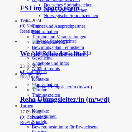
Deutsches Sportabzeichen
FSJ im Sportverein
Familiensportabzeichen
Norwegische Sportabzeichen
17 04 2024
Tennis
(0) Comments
Trainer und Ansprechpartner
Read more...
Mannschaften
Termine und Veranstaltungen
Trainingsplan 2025
Bewirtungsplan Tennisheim
Werde Schiedsrichter!
Schliessdienst Tennisheim 2025
Geschichte
Angebote und Infos
23 10 2022
Anfahrt Tennis
(0) Comments
Tischtennis
Read more...
Kontakte
Mannschaften
Termine
Trainingszeiten
Reha Übungsleiter/in (m/w/d)
Downloads
Turnen
Kontakte
17 03 2022
Kinderturnen
(0) Comments
Sporteln
Read more...
Bewegungstraining für Erwachsene