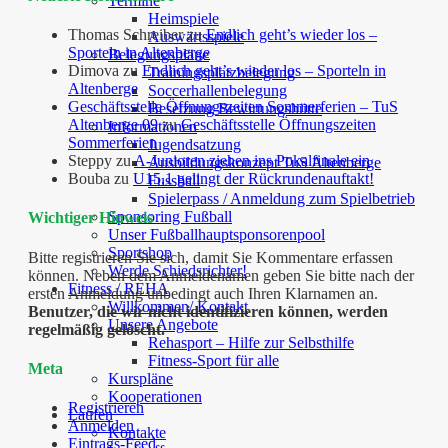
Termine
Heimspiele
Thomas Schreiber
zu
Endlich geht’s wieder los –
Auswärtsspiele
Sporteln in Altenberge
Belegungspläne
Dimova
zu
Endlich geht’s wieder los – Sporteln in
Trainingsplatzbelegung
Altenberge
Soccerhallenbelegung
Geschäftsstelle Öffnungszeiten Sommerferien – TuS
Besetzung Bewirtungshütte
Altenberge 09
zu
Geschäftsstelle Öffnungszeiten
Informationen
Sommerferien
Jugendsatzung
Steppy
zu
A-Junioren ziehen ins Pokalfinale ein
Ausbildungskonzept TuS Altenberge
Bouba
zu
U15.1 gelingt der Rückrundenauftakt!
Fussball
Spielerpass / Anmeldung zum Spielbetrieb
Sponsoring Fußball
Wichtiger Hinweis
Unser Fußballhauptsponsorenpool
Sportshop
Bitte registrieren Sie sich, damit Sie Kommentare erfassen
Werde Schiedsrichter!
können. Neben dem Anmeldenamen geben Sie bitte nach der
Fitness / REHA
ersten Anmeldung unbedingt auch Ihren Klarnamen an.
Willkommen/ Kontakt
Benutzer, die wir nicht identifizieren können, werden
Unsere Angebote
regelmäßig gelöscht.
Rehasport – Hilfe zur Selbsthilfe
Fitness-Sport für alle
Meta
Kurspläne
Kooperationen
Registrieren
Laufen
Anmelden
Kontakte
Eintrags-Feed