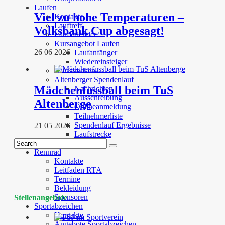
Laufen
Viel zu hohe Temperaturen –
Kontakte
Lauftreff
Volksbank Cup abgesagt!
Laufkalender
Kursangebot Laufen
26 06 2026
Laufanfänger
Wiedereinsteiger
Laufstrecken
Altenberger Spendenlauf
Mädchenfussball beim TuS
Nachrichten
Ausschreibung
Altenberge
Onlineanmeldung
Teilnehmerliste
Spendenlauf Ergebnisse
21 05 2026
Laufstrecke
Sponsoren
Rennrad
Kontakte
Leitfaden RTA
Termine
Bekleidung
Sponsoren
Stellenangebote
Sportabzeichen
Kontakte
Angebote Sportabzeichen