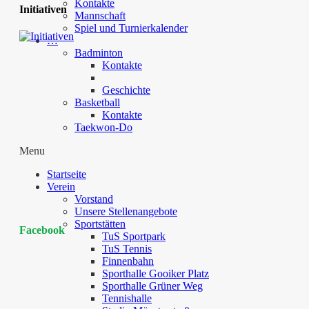
Kontakte
Initiativen
Mannschaft
Spiel und Turnierkalender
…
Badminton
Kontakte
Geschichte
Basketball
Kontakte
Taekwon-Do
Menu
Startseite
Verein
Vorstand
Unsere Stellenangebote
Sportstätten
Facebook
TuS Sportpark
TuS Tennis
Finnenbahn
Sporthalle Gooiker Platz
Sporthalle Grüner Weg
Tennishalle