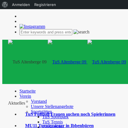
Über
Anmelden
Registrieren
WordPress
Startseite
Verein
Vorstand
Aktuelles
Unsere Stellenangebote
Sportstätten
TuS Fußball Frauen suchen noch Spielerinnen
TuS Sportpark
TuS Tennis
MU11 Turniersieger in Ibbenbüren
Finnenbahn