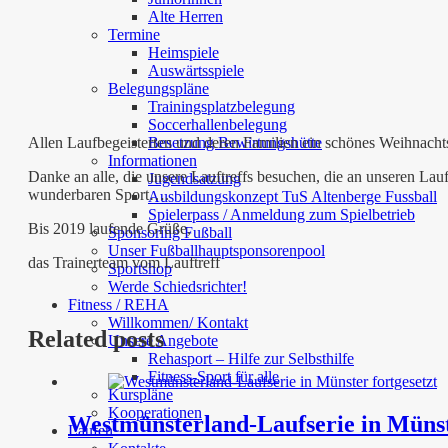
Alte Herren
Termine
Heimspiele
Auswärtsspiele
Belegungspläne
Trainingsplatzbelegung
Soccerhallenbelegung
Besetzung Bewirtungshütte
Allen Laufbegeisterten und deren Familien ein schönes Weihnachts
Informationen
Danke an alle, die unsere Lauftreffs besuchen, die an unseren La
Jugendsatzung
wunderbaren Sport….
Ausbildungskonzept TuS Altenberge Fussball
Spielerpass / Anmeldung zum Spielbetrieb
Bis 2019 laufende Grüße,
Sponsoring Fußball
Unser Fußballhauptsponsorenpool
das Trainerteam vom Lauftreff
Sportshop
Werde Schiedsrichter!
Fitness / REHA
Willkommen/ Kontakt
Related posts
Unsere Angebote
Rehasport – Hilfe zur Selbsthilfe
Fitness-Sport für alle
Kurspläne
Kooperationen
Westmünsterland-Laufserie in Münst
Laufen