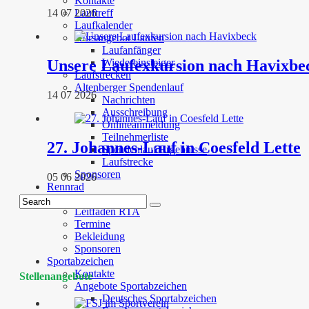
Kontakte
Lauftreff
14 07 2026
Laufkalender
Kursangebot Laufen
Laufanfänger
Unsere Laufexkursion nach Havixbe
Wiedereinsteiger
Laufstrecken
Altenberger Spendenlauf
14 07 2026
Nachrichten
Ausschreibung
Onlineanmeldung
Teilnehmerliste
27. Johannes-Lauf in Coesfeld Lette
Spendenlauf Ergebnisse
Laufstrecke
Sponsoren
05 06 2026
Rennrad
Kontakte
Leitfaden RTA
Termine
Bekleidung
Sponsoren
Sportabzeichen
Kontakte
Stellenangebote
Angebote Sportabzeichen
Deutsches Sportabzeichen