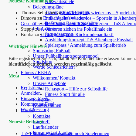
Neueste Kommentare
Auswärtsspiele
Belegungspläne
Trainingsplatzbelegung
Thomas Schreiber
zu
Endlich geht’s wieder los – Sporteln i
Soccerhallenbelegung
Dimova
zu
Endlich geht’s wieder los – Sporteln in Altenber
Besetzung Bewirtungshütte
Geschäftsstelle Öffnungszeiten Sommerferien – TuS Altenb
Informationen
Steppy
zu
A-Junioren ziehen ins Pokalfinale ein
Jugendsatzung
Bouba
zu
U15.1 gelingt der Rückrundenauftakt!
Ausbildungskonzept TuS Altenberge Fussball
Spielerpass / Anmeldung zum Spielbetrieb
Wichtiger Hinweis
Sponsoring Fußball
Unser Fußballhauptsponsorenpool
Bitte registrieren Sie sich, damit Sie Kommentare erfassen kön
Sportshop
identifizieren können, werden regelmäßig gelöscht.
Werde Schiedsrichter!
Fitness / REHA
Meta
Willkommen/ Kontakt
Unsere Angebote
Registrieren
Rehasport – Hilfe zur Selbsthilfe
Anmelden
Fitness-Sport für alle
Eintrags-Feed
Kurspläne
Kommentar-Feed
Kooperationen
WordPress.org
Laufen
Kontakte
Neueste Beiträge
Lauftreff
Laufkalender
Kursangebot Laufen
TuS Fußball Frauen suchen noch Spielerinnen