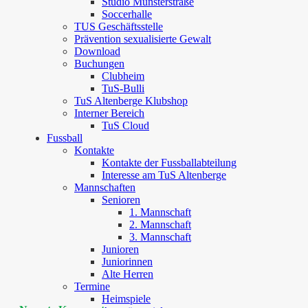
Studio Münsterstraße
Soccerhalle
TUS Geschäftsstelle
Prävention sexualisierte Gewalt
Download
Buchungen
Clubheim
TuS-Bulli
TuS Altenberge Klubshop
Interner Bereich
TuS Cloud
Fussball
Kontakte
Kontakte der Fussballabteilung
Interesse am TuS Altenberge
Mannschaften
Senioren
1. Mannschaft
2. Mannschaft
3. Mannschaft
Junioren
Juniorinnen
Alte Herren
Termine
Heimspiele