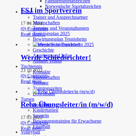
Familiensportabzeichen
Norwegische Sportabzeichen
FSJ im Sportverein
Tennis
Trainer und Ansprechpartner
Mannschaften
17 04 2024
Termine und Veranstaltungen
(0) Comments
Trainingsplan 2025
Read more...
Bewirtungsplan Tennisheim
Schliessdienst Tennisheim 2025
Geschichte
Angebote und Infos
Werde Schiedsrichter!
Anfahrt Tennis
Tischtennis
23 10 2022
Kontakte
(0) Comments
Mannschaften
Read more...
Termine
Trainingszeiten
Downloads
Turnen
Reha Übungsleiter/in (m/w/d)
Kontakte
Kinderturnen
Sporteln
17 03 2022
Bewegungstraining für Erwachsene
(0) Comments
Faustball
Read more...
Volleyball