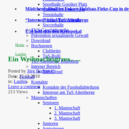
Sporthalle Gooiker Platz
Mädchenfußball im Fokus: Holzbau-Fieke-Cup in der
Sporthalle Grüner Weg
Tennishalle
Studio Münsterstraße
“Internes” beim TuS Altenberge
Soccerhalle
TUS Geschäftsstelle
Ü50 holt sich den Kreispokal
Prävention sexualisierte Gewalt
Download
Home
Buchungen
Clubheim
Laufen
TuS-Bulli
Ein Weihnachtsgruss…..
TuS Altenberge Klubshop
Interner Bereich
Posted by
Jörg Budzinski
TuS Cloud
Date:
22 12 2018
Fussball
in:
Laufen
Kontakte
Leave a comment
Kontakte der Fussballabteilung
213 Views
Interesse am TuS Altenberge
Mannschaften
Senioren
1. Mannschaft
2. Mannschaft
3. Mannschaft
Junioren
Juniorinnen