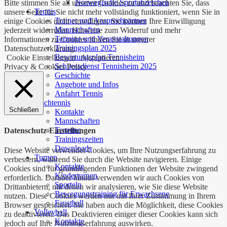
Norwegische Sportabzeichen
Bitte stimmen Sie all unseren Cookies zu und beachten Sie, dass
Tennis
unsere Seite für Sie nicht mehr vollständig funktioniert, wenn Sie in
Trainer und Ansprechpartner
einige Cookies nicht einwilligen. Sie können Ihre Einwilligung
Mannschaften
jederzeit widerrufen. Hinweise zum Widerruf und mehr
Termine und Veranstaltungen
Informationen zu Cookies finden Sie in unserer
Trainingsplan 2025
Datenschutzerklärung.
Bewirtungsplan Tennisheim
Cookie Einstellungen
Akzeptieren
Schliessdienst Tennisheim 2025
Privacy & Cookies Policy
Geschichte
Angebote und Infos
Anfahrt Tennis
Tischtennis
Schließen
Kontakte
Mannschaften
Termine
Datenschutz-Einstellungen
Trainingszeiten
Downloads
Diese Website verwendet Cookies, um Ihre Nutzungserfahrung zu
Turnen
verbessern, während Sie durch die Website navigieren. Einige
Kontakte
Cookies sind für grundlegenden Funktionen der Website zwingend
Kinderturnen
erforderlich. Darüber hinaus verwenden wir auch Cookies von
Sporteln
Drittanbietern, mit denen wir analysieren, wie Sie diese Website
Bewegungstraining für Erwachsene
nutzen. Diese Cookies werden nur mit Ihrer Zustimmung in Ihrem
Faustball
Browser gespeichert. Sie haben auch die Möglichkeit, diese Cookies
Volleyball
zu deaktivieren. Das Deaktivieren einiger dieser Cookies kann sich
Kontakte
jedoch auf Ihre Nutzungserfahrung auswirken.