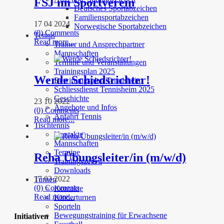
FSJ im Sportverein
Deutsches Sportabzeichen
Familiensportabzeichen
17 04 2024
Norwegische Sportabzeichen
(0) Comments
Tennis
Read more...
Trainer und Ansprechpartner
Mannschaften
Termine und Veranstaltungen
Trainingsplan 2025
Werde Schiedsrichter!
Bewirtungsplan Tennisheim
Schliessdienst Tennisheim 2025
Geschichte
23 10 2022
Angebote und Infos
(0) Comments
Anfahrt Tennis
Read more...
Tischtennis
Kontakte
Mannschaften
Termine
Reha Übungsleiter/in (m/w/d)
Trainingszeiten
Downloads
17 03 2022
Turnen
(0) Comments
Kontakte
Read more...
Kinderturnen
Sporteln
Bewegungstraining für Erwachsene
Initiativen