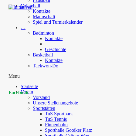
Faustball
Volleyball
Kontakte
Mannschaft
Spiel und Turnierkalender
…
Badminton
Kontakte
Geschichte
Basketball
Kontakte
Taekwon-Do
Menu
Startseite
Verein
Facebook
Vorstand
Unsere Stellenangebote
Sportstätten
TuS Sportpark
TuS Tennis
Finnenbahn
Sporthalle Gooiker Platz
Sporthalle Grüner Weg