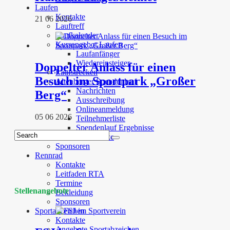
Laufen
Kontakte
21 06 2026
Lauftreff
Laufkalender
Kursangebot Laufen
Laufanfänger
Wiedereinsteiger
Doppelter Anlass für einen
Laufstrecken
Besuch im Sportpark „Großer
Altenberger Spendenlauf
Nachrichten
Berg“
Ausschreibung
Onlineanmeldung
05 06 2026
Teilnehmerliste
Spendenlauf Ergebnisse
Laufstrecke
Sponsoren
Rennrad
Kontakte
Leitfaden RTA
Termine
Stellenangebote
Bekleidung
Sponsoren
Sportabzeichen
Kontakte
Angebote Sportabzeichen