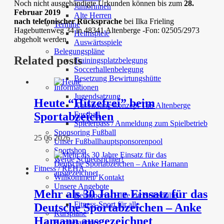
Noch nicht ausgehändigte Urkunden können bis zum
28.
Juniorinnen
Februar 2019
Alte Herren
nach telefonischer Rücksprache
bei Ilka Frieling
Termine
Hagebuttenweg 34 in 48341 Altenberge -Fon: 02505/2973
Heimspiele
abgeholt werden.
Auswärtsspiele
Belegungspläne
Related posts
Trainingsplatzbelegung
Soccerhallenbelegung
Besetzung Bewirtungshütte
Informationen
Jugendsatzung
Heute “Hitzefrei” beim
Ausbildungskonzept TuS Altenberge
Fussball
Sportabzeichen
Spielerpass / Anmeldung zum Spielbetrieb
Sponsoring Fußball
25 06 2026
Unser Fußballhauptsponsorenpool
Sportshop
Werde Schiedsrichter!
Fitness / REHA
Willkommen/ Kontakt
Unsere Angebote
Mehr als 30 Jahre Einsatz für das
Rehasport – Hilfe zur Selbsthilfe
Fitness-Sport für alle
Deutsche Sportabzeichen – Anke
Kurspläne
Hamann ausgezeichnet
Kooperationen