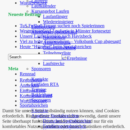
Lauftreff
WordPress.org
Laufkalender
Kursangebot Laufen
Neueste Beiträge
Laufanfänger
Wiedereinsteiger
TuS Fußball Frauen suchen noch Spielerinnen
Laufstrecken
Westmünsterland-Laufserie in Münster fortgesetzt
Altenberger Spendenlauf
Unsere Laufexkursion nach Havixbeck
Nachrichten
Viel zu hohe Temperaturen – Volksbank Cup abgesagt!
Ausschreibung
Heute “Hitzefrei” beim Sportabzeichen
Onlineanmeldung
Teilnehmerliste
Spendenlauf Ergebnisse
Laufstrecke
Sponsoren
Meta
Rennrad
Kontakte
Registrieren
Leitfaden RTA
Anmelden
Termine
Eintrags-Feed
Bekleidung
Kommentar-Feed
Sponsoren
WordPress.org
Sportabzeichen
Kontakte
Damit Sie unsere Seite vollständig nutzen können, sind Cookies
Angebote Sportabzeichen
erforderlich. Einige dieser Cookies sind notwendig, damit unsere
Deutsches Sportabzeichen
Seite überhaupt funktioniert, andere Cookies sind nur für ein
Familiensportabzeichen
komfortables Nutzungserlebnis oder unsere Statistiken erforderlich.