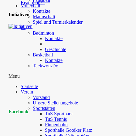
Faustball
Read more...
Volleyball
Kontakte
Initiativen
Mannschaft
Spiel und Turnierkalender
…
Badminton
Kontakte
Geschichte
Basketball
Kontakte
Taekwon-Do
Menu
Startseite
Verein
Vorstand
Unsere Stellenangebote
Sportstätten
Facebook
TuS Sportpark
TuS Tennis
Finnenbahn
Sporthalle Gooiker Platz
Sporthalle Grüner Weg