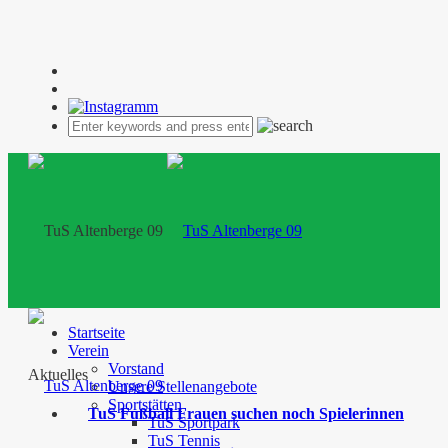
Startseite
Verein
Vorstand
Aktuelles
Unsere Stellenangebote
Sportstätten
TuS Fußball Frauen suchen noch Spielerinnen
TuS Sportpark
TuS Tennis