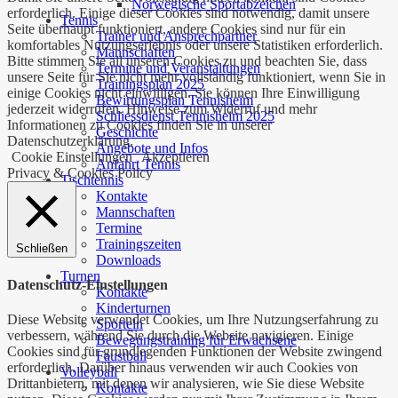
Norwegische Sportabzeichen
erforderlich. Einige dieser Cookies sind notwendig, damit unsere
Tennis
Seite überhaupt funktioniert, andere Cookies sind nur für ein
Trainer und Ansprechpartner
komfortables Nutzungserlebnis oder unsere Statistiken erforderlich.
Mannschaften
Bitte stimmen Sie all unseren Cookies zu und beachten Sie, dass
Termine und Veranstaltungen
unsere Seite für Sie nicht mehr vollständig funktioniert, wenn Sie in
Trainingsplan 2025
einige Cookies nicht einwilligen. Sie können Ihre Einwilligung
Bewirtungsplan Tennisheim
jederzeit widerrufen. Hinweise zum Widerruf und mehr
Schliessdienst Tennisheim 2025
Informationen zu Cookies finden Sie in unserer
Geschichte
Datenschutzerklärung.
Angebote und Infos
Cookie Einstellungen
Akzeptieren
Anfahrt Tennis
Privacy & Cookies Policy
Tischtennis
Kontakte
Mannschaften
Termine
Trainingszeiten
Schließen
Downloads
Turnen
Datenschutz-Einstellungen
Kontakte
Kinderturnen
Diese Website verwendet Cookies, um Ihre Nutzungserfahrung zu
Sporteln
verbessern, während Sie durch die Website navigieren. Einige
Bewegungstraining für Erwachsene
Cookies sind für grundlegenden Funktionen der Website zwingend
Faustball
erforderlich. Darüber hinaus verwenden wir auch Cookies von
Volleyball
Drittanbietern, mit denen wir analysieren, wie Sie diese Website
Kontakte