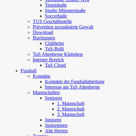
Tennishalle
Studio Münsterstraße
Soccerhalle
TUS Geschäftsstelle
Prävention sexualisierte Gewalt
Download
Buchungen
Clubheim
TuS-Bulli
TuS Altenberge Klubshop
Interner Bereich
TuS Cloud
Fussball
Kontakte
Kontakte der Fussballabteilung
Interesse am TuS Altenberge
Mannschaften
Senioren
1. Mannschaft
2. Mannschaft
3. Mannschaft
Junioren
Juniorinnen
Alte Herren