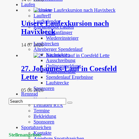
Laufen
Kontakte
Lauftreff
Laufkalender
Unsere Laufexkursion nach
Kursangebot Laufen
Havixbeck
Laufanfänger
Wiedereinsteiger
Laufstrecken
14 07 2026
Altenberger Spendenlauf
Nachrichten
Ausschreibung
Onlineanmeldung
27. Johannes-Lauf in Coesfeld
Teilnehmerliste
Lette
Spendenlauf Ergebnisse
Laufstrecke
Sponsoren
05 06 2026
Rennrad
Kontakte
Leitfaden RTA
Termine
Bekleidung
Sponsoren
Sportabzeichen
Kontakte
Stellenangebote
Angebote Sportabzeichen