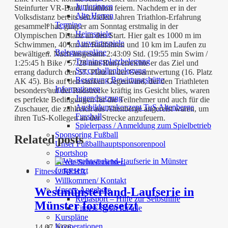
Juniorinnen
Steinfurter VR-Bank Triathlon feiern. Nachdem er in der
Alte Herren
Volksdistanz bereits seit vielen Jahren Triathlon-Erfahrung
Termine
gesammelt hat, ging er am Sonntag erstmalig in der
Heimspiele
Olympischen Distanz an den Start. Hier galt es 1000 m im
Auswärtsspiele
Schwimmen, 40 km im Radfahren und 10 km im Laufen zu
Belegungspläne
bewältigen. Nach insgesamt 2:43:09 Std. (19:55 min Swim /
Trainingsplatzbelegung
1:25:45 h Bike / 57:28 min Run) erreichte er das Ziel und
Soccerhallenbelegung
errang dadurch den 57. Platz in der Gesamtwertung (16. Platz
Besetzung Bewirtungshütte
AK 45). Bis auf den starken Gegenwind, der den Triathleten
Informationen
besonders auf der Radstrecke kräftig ins Gesicht blies, waren
Jugendsatzung
es perfekte Bedingungen für die Teilnehmer und auch für die
Ausbildungskonzept TuS Altenberge
Zuschauer, die zahlreich aus Altenberge angereist waren, um
Fussball
ihren TuS-Kollegen an der Strecke anzufeuern.
Spielerpass / Anmeldung zum Spielbetrieb
Sponsoring Fußball
Related posts
Unser Fußballhauptsponsorenpool
Sportshop
Werde Schiedsrichter!
Fitness / REHA
Willkommen/ Kontakt
Unsere Angebote
Westmünsterland-Laufserie in
Rehasport – Hilfe zur Selbsthilfe
Münster fortgesetzt
Fitness-Sport für alle
Kurspläne
Kooperationen
14 07 2026