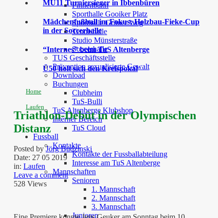
MU11 Turniersieger in Ibbenbüren
Finnenbahn
Sporthalle Gooiker Platz
Mädchenfußball im Fokus: Holzbau-Fieke-Cup
Sporthalle Grüner Weg
in der Soccerhalle
Tennishalle
Studio Münsterstraße
Soccerhalle
“Internes” beim TuS Altenberge
TUS Geschäftsstelle
Prävention sexualisierte Gewalt
Ü50 holt sich den Kreispokal
Download
Buchungen
Home
Clubheim
TuS-Bulli
Laufen
TuS Altenberge Klubshop
Triathlon-Debüt in der Olympischen
Interner Bereich
Distanz
TuS Cloud
Fussball
Kontakte
Posted by
Jörg Budzinski
Kontakte der Fussballabteilung
Date:
27 05 2019
Interesse am TuS Altenberge
in:
Laufen
Mannschaften
Leave a comment
Senioren
528 Views
1. Mannschaft
2. Mannschaft
3. Mannschaft
Junioren
Eine Premiere konnte Jens Geuker am Sonntag beim 10.