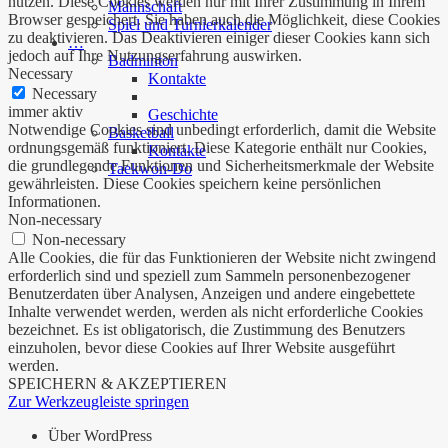
nutzen. Diese Cookies werden nur mit Ihrer Zustimmung in Ihrem
Mannschaft
Browser gespeichert. Sie haben auch die Möglichkeit, diese Cookies
Spiel und Turnierkalender
zu deaktivieren. Das Deaktivieren einiger dieser Cookies kann sich
…
jedoch auf Ihre Nutzungserfahrung auswirken.
Badminton
Necessary
Kontakte
Necessary
immer aktiv
Geschichte
Notwendige Cookies sind unbedingt erforderlich, damit die Website
Basketball
ordnungsgemäß funktioniert. Diese Kategorie enthält nur Cookies,
Kontakte
die grundlegende Funktionen und Sicherheitsmerkmale der Website
Taekwon-Do
gewährleisten. Diese Cookies speichern keine persönlichen
Informationen.
Non-necessary
Non-necessary
Alle Cookies, die für das Funktionieren der Website nicht zwingend
erforderlich sind und speziell zum Sammeln personenbezogener
Benutzerdaten über Analysen, Anzeigen und andere eingebettete
Inhalte verwendet werden, werden als nicht erforderliche Cookies
bezeichnet. Es ist obligatorisch, die Zustimmung des Benutzers
einzuholen, bevor diese Cookies auf Ihrer Website ausgeführt
werden.
SPEICHERN & AKZEPTIEREN
Zur Werkzeugleiste springen
Über WordPress