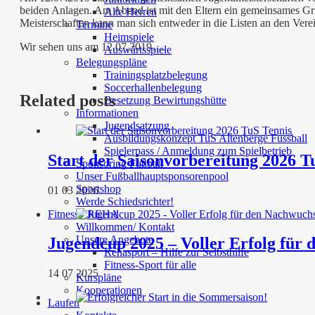
beiden Anlagen. Am Abend ist mit den Eltern ein gemeinsames Grill
Alte Herren
Meisterschaften kann man sich entweder in die Listen an den Ve
Termine
Heimspiele
Wir sehen uns am 12.07.2019….
Auswärtsspiele
Belegungspläne
Trainingsplatzbelegung
Soccerhallenbelegung
Related posts
Besetzung Bewirtungshütte
Informationen
Jugendsatzung
Ausbildungskonzept TuS Altenberge Fussball
Spielerpass / Anmeldung zum Spielbetrieb
Start der Saisonvorbereitung 2026 T
Sponsoring Fußball
Unser Fußballhauptsponsorenpool
Sportshop
01 03 2026
Werde Schiedsrichter!
Fitness / REHA
Willkommen/ Kontakt
Unsere Angebote
Jugendcup 2025 – Voller Erfolg für
Rehasport – Hilfe zur Selbsthilfe
Fitness-Sport für alle
14 07 2025
Kurspläne
Kooperationen
Laufen