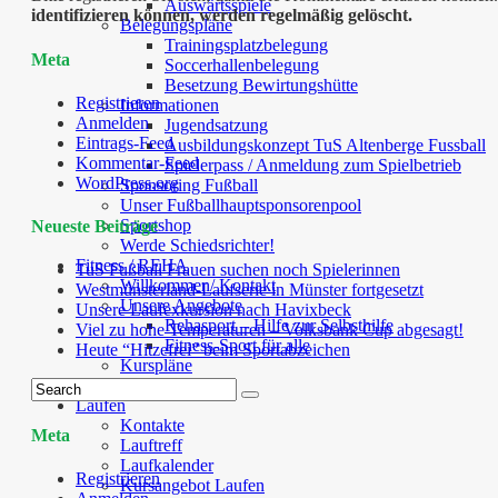
Auswärtsspiele
identifizieren können, werden regelmäßig gelöscht.
Belegungspläne
Trainingsplatzbelegung
Meta
Soccerhallenbelegung
Besetzung Bewirtungshütte
Registrieren
Informationen
Anmelden
Jugendsatzung
Eintrags-Feed
Ausbildungskonzept TuS Altenberge Fussball
Kommentar-Feed
Spielerpass / Anmeldung zum Spielbetrieb
WordPress.org
Sponsoring Fußball
Unser Fußballhauptsponsorenpool
Sportshop
Neueste Beiträge
Werde Schiedsrichter!
Fitness / REHA
TuS Fußball Frauen suchen noch Spielerinnen
Willkommen/ Kontakt
Westmünsterland-Laufserie in Münster fortgesetzt
Unsere Angebote
Unsere Laufexkursion nach Havixbeck
Rehasport – Hilfe zur Selbsthilfe
Viel zu hohe Temperaturen – Volksbank Cup abgesagt!
Fitness-Sport für alle
Heute “Hitzefrei” beim Sportabzeichen
Kurspläne
Kooperationen
Laufen
Kontakte
Meta
Lauftreff
Laufkalender
Registrieren
Kursangebot Laufen