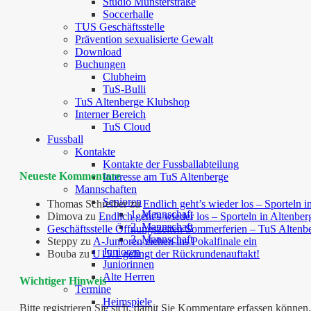
Studio Münsterstraße
Soccerhalle
TUS Geschäftsstelle
Prävention sexualisierte Gewalt
Download
Buchungen
Clubheim
TuS-Bulli
TuS Altenberge Klubshop
Interner Bereich
TuS Cloud
Fussball
Kontakte
Kontakte der Fussballabteilung
Neueste Kommentare
Interesse am TuS Altenberge
Mannschaften
Senioren
Thomas Schreiber
zu
Endlich geht’s wieder los – Sporteln i
1. Mannschaft
Dimova
zu
Endlich geht’s wieder los – Sporteln in Altenber
2. Mannschaft
Geschäftsstelle Öffnungszeiten Sommerferien – TuS Altenb
3. Mannschaft
Steppy
zu
A-Junioren ziehen ins Pokalfinale ein
Junioren
Bouba
zu
U15.1 gelingt der Rückrundenauftakt!
Juniorinnen
Alte Herren
Wichtiger Hinweis
Termine
Heimspiele
Bitte registrieren Sie sich, damit Sie Kommentare erfassen kön