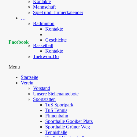
Kontakte
Mannschaft
Spiel und Turnierkalender
…
Badminton
Kontakte
Geschichte
Facebook
Basketball
Kontakte
Taekwon-Do
Menu
Startseite
Verein
Vorstand
Unsere Stellenangebote
Sportstätten
TuS Sportpark
TuS Tennis
Finnenbahn
Sporthalle Gooiker Platz
Sporthalle Grüner Weg
Tennishalle