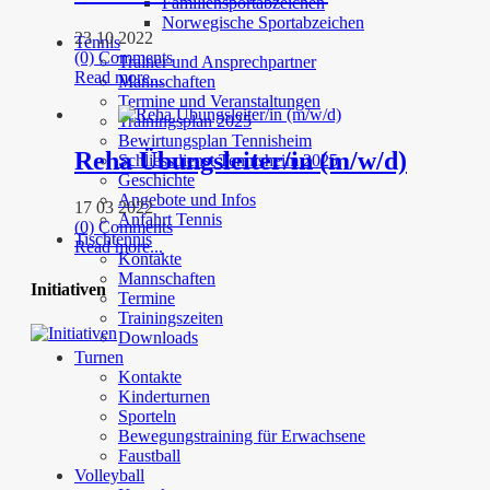
Familiensportabzeichen
Norwegische Sportabzeichen
23 10 2022
Tennis
(0) Comments
Trainer und Ansprechpartner
Read more...
Mannschaften
Termine und Veranstaltungen
Trainingsplan 2025
Bewirtungsplan Tennisheim
Reha Übungsleiter/in (m/w/d)
Schliessdienst Tennisheim 2025
Geschichte
Angebote und Infos
17 03 2022
Anfahrt Tennis
(0) Comments
Tischtennis
Read more...
Kontakte
Mannschaften
Initiativen
Termine
Trainingszeiten
Downloads
Turnen
Kontakte
Kinderturnen
Sporteln
Bewegungstraining für Erwachsene
Faustball
Volleyball