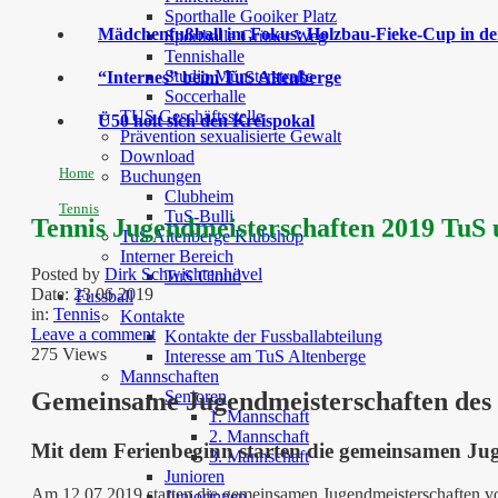
Sporthalle Gooiker Platz
Mädchenfußball im Fokus: Holzbau-Fieke-Cup in der
Sporthalle Grüner Weg
Tennishalle
Studio Münsterstraße
“Internes” beim TuS Altenberge
Soccerhalle
TUS Geschäftsstelle
Ü50 holt sich den Kreispokal
Prävention sexualisierte Gewalt
Download
Home
Buchungen
Clubheim
Tennis
TuS-Bulli
Tennis Jugendmeisterschaften 2019 TuS
TuS Altenberge Klubshop
Interner Bereich
Posted by
Dirk Schwichtenhövel
TuS Cloud
Date:
23 06 2019
Fussball
in:
Tennis
Kontakte
Leave a comment
Kontakte der Fussballabteilung
275 Views
Interesse am TuS Altenberge
Mannschaften
Senioren
Gemeinsame Jugendmeisterschaften des 
1. Mannschaft
2. Mannschaft
Mit dem Ferienbeginn starten die gemeinsamen Ju
3. Mannschaft
Junioren
Am 12.07.2019 starten die gemeinsamen Jugendmeisterschaften vo
Juniorinnen