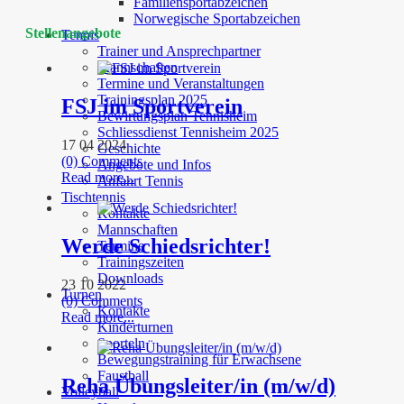
Familiensportabzeichen
Norwegische Sportabzeichen
Stellenangebote
Tennis
Trainer und Ansprechpartner
Mannschaften
Termine und Veranstaltungen
Trainingsplan 2025
FSJ im Sportverein
Bewirtungsplan Tennisheim
Schliessdienst Tennisheim 2025
17 04 2024
Geschichte
(0) Comments
Angebote und Infos
Read more...
Anfahrt Tennis
Tischtennis
Kontakte
Mannschaften
Werde Schiedsrichter!
Termine
Trainingszeiten
Downloads
23 10 2022
Turnen
(0) Comments
Kontakte
Read more...
Kinderturnen
Sporteln
Bewegungstraining für Erwachsene
Faustball
Reha Übungsleiter/in (m/w/d)
Volleyball