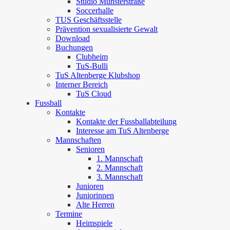
Studio Münsterstraße
Soccerhalle
TUS Geschäftsstelle
Prävention sexualisierte Gewalt
Download
Buchungen
Clubheim
TuS-Bulli
TuS Altenberge Klubshop
Interner Bereich
TuS Cloud
Fussball
Kontakte
Kontakte der Fussballabteilung
Interesse am TuS Altenberge
Mannschaften
Senioren
1. Mannschaft
2. Mannschaft
3. Mannschaft
Junioren
Juniorinnen
Alte Herren
Termine
Heimspiele