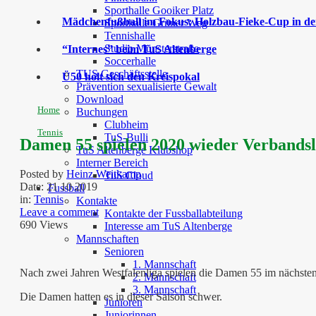
Sporthalle Gooiker Platz
Mädchenfußball im Fokus: Holzbau-Fieke-Cup in der
Sporthalle Grüner Weg
Tennishalle
Studio Münsterstraße
“Internes” beim TuS Altenberge
Soccerhalle
TUS Geschäftsstelle
Ü50 holt sich den Kreispokal
Prävention sexualisierte Gewalt
Download
Home
Buchungen
Clubheim
Tennis
TuS-Bulli
Damen 55 spielen 2020 wieder Verbandsl
TuS Altenberge Klubshop
Interner Bereich
Posted by
Heinz Weitkamp
TuS Cloud
Date:
21 10 2019
Fussball
in:
Tennis
Kontakte
Leave a comment
Kontakte der Fussballabteilung
690 Views
Interesse am TuS Altenberge
Mannschaften
Senioren
1. Mannschaft
Nach zwei Jahren Westfalenliga spielen die Damen 55 im nächsten 
2. Mannschaft
3. Mannschaft
Die Damen hatten es in dieser Saison schwer.
Junioren
Juniorinnen