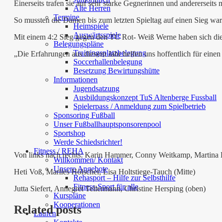
Einerseits trafen sie auf sehr starke Gegnerinnen und anderersei
Alte Herren
Termine
So mussten die Damen bis zum letzten Spieltag auf einen Sieg war
Heimspiele
Auswärtsspiele
Mit einem 4:2 Sieg gegen den TC Rot- Weiß Werne haben sich die
Belegungspläne
Trainingsplatzbelegung
„Die Erfahrungen aus diesem Jahr helfen uns hoffentlich für einen
Soccerhallenbelegung
Besetzung Bewirtungshütte
Informationen
Jugendsatzung
Ausbildungskonzept TuS Altenberge Fussball
Spielerpass / Anmeldung zum Spielbetrieb
Sponsoring Fußball
Unser Fußballhauptsponsorenpool
Sportshop
Werde Schiedsrichter!
Fitness / REHA
Von links nach rechts: Karin Hammer, Conny Weitkamp, Martina 
Willkommen/ Kontakt
Unsere Angebote
Heti Voß, Marlies Hölscher, Lisa Holtstiege-Tauch (Mitte)
Rehasport – Hilfe zur Selbsthilfe
Fitness-Sport für alle
Jutta Siefert, Annegret Tellermann, Christine Hersping (oben)
Kurspläne
Kooperationen
Related posts
Laufen