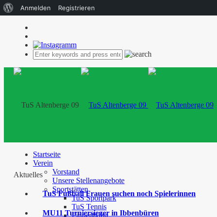
Über
Anmelden
Registrieren
WordPress
Startseite
Verein
Vorstand
Aktuelles
Unsere Stellenangebote
Sportstätten
TuS Fußball Frauen suchen noch Spielerinnen
TuS Sportpark
TuS Tennis
MU11 Turniersieger in Ibbenbüren
Finnenbahn