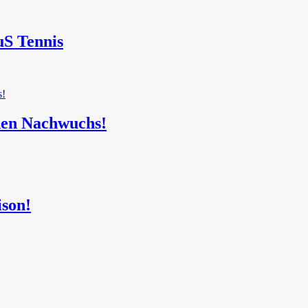
uS Tennis
 den Nachwuchs!
ison!