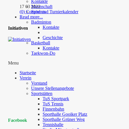
Kontakte
17 03 2022
Mannschaft
(0) Comments
Spiel und Turnierkalender
Read more...
…
Badminton
Kontakte
Initiativen
Geschichte
Basketball
Kontakte
Taekwon-Do
Menu
Startseite
Verein
Vorstand
Unsere Stellenangebote
Sportstätten
TuS Sportpark
TuS Tennis
Finnenbahn
Sporthalle Gooiker Platz
Sporthalle Grüner Weg
Facebook
Tennishalle