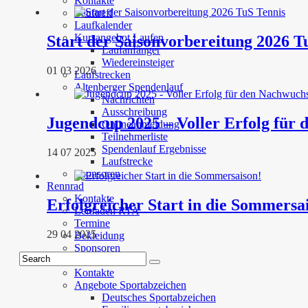
Kontakte
Lauftreff
Laufkalender
Kursangebot Laufen
Start der Saisonvorbereitung 2026 T
Laufanfänger
Wiedereinsteiger
01 03 2026
Laufstrecken
Altenberger Spendenlauf
Nachrichten
Ausschreibung
Jugendcup 2025 – Voller Erfolg für
Onlineanmeldung
Teilnehmerliste
Spendenlauf Ergebnisse
14 07 2025
Laufstrecke
Sponsoren
Rennrad
Kontakte
Erfolgreicher Start in die Sommersa
Leitfaden RTA
Termine
29 04 2025
Bekleidung
Sponsoren
Sportabzeichen
Kontakte
Angebote Sportabzeichen
Deutsches Sportabzeichen