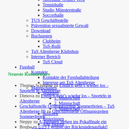
Tennishalle
Studio Münsterstraße
Soccerhalle
TUS Geschäftsstelle
Prävention sexualisierte Gewalt
Download
Buchungen
Clubheim
TuS-Bulli
TuS Altenberge Klubshop
Interner Bereich
TuS Cloud
Fussball
Kontakte
Neueste Kommentare
Kontakte der Fussballabteilung
Interesse am TuS Altenberge
Thomas Schreiber
zu
Endlich geht’s wieder los –
Mannschaften
Sporteln in Altenberge
Senioren
Dimova
zu
Endlich geht’s wieder los – Sporteln in
1. Mannschaft
Altenberge
2. Mannschaft
Geschäftsstelle Öffnungszeiten Sommerferien – TuS
3. Mannschaft
Altenberge 09
zu
Geschäftsstelle Öffnungszeiten
Junioren
Sommerferien
Juniorinnen
Steppy
zu
A-Junioren ziehen ins Pokalfinale ein
Alte Herren
Bouba
zu
U15.1 gelingt der Rückrundenauftakt!