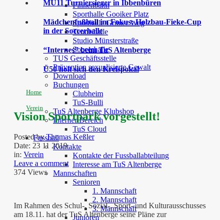
MU11 Turniersieger in Ibbenbüren
Finnenbahn
Sporthalle Gooiker Platz
Mädchenfußball im Fokus: Holzbau-Fieke-Cup
Sporthalle Grüner Weg
in der Soccerhalle
Tennishalle
Studio Münsterstraße
Soccerhalle
“Internes” beim TuS Altenberge
TUS Geschäftsstelle
Prävention sexualisierte Gewalt
Ü50 holt sich den Kreispokal
Download
Buchungen
Home
Clubheim
TuS-Bulli
Verein
TuS Altenberge Klubshop
Vision Sportpark vorgestellt!
Interner Bereich
TuS Cloud
Posted by
Thomas Keßler
Fussball
Date:
23 11 2019
Kontakte
in:
Verein
Kontakte der Fussballabteilung
Leave a comment
Interesse am TuS Altenberge
374 Views
Mannschaften
Senioren
1. Mannschaft
2. Mannschaft
Im Rahmen des Schul-, Sozial-, Sport- und Kulturausschusses
3. Mannschaft
am 18.11. hat der TuS Altenberge seine Pläne zur
Junioren