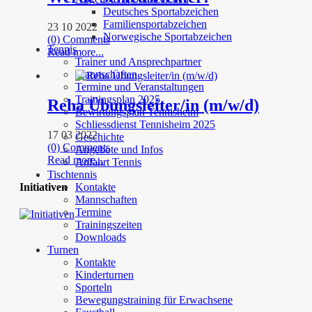
Deutsches Sportabzeichen
Familiensportabzeichen
23 10 2022
Norwegische Sportabzeichen
(0) Comments
Tennis
Read more...
Trainer und Ansprechpartner
Mannschaften
Termine und Veranstaltungen
Trainingsplan 2025
Reha Übungsleiter/in (m/w/d)
Bewirtungsplan Tennisheim
Schliessdienst Tennisheim 2025
17 03 2022
Geschichte
(0) Comments
Angebote und Infos
Read more...
Anfahrt Tennis
Tischtennis
Initiativen
Kontakte
Mannschaften
Termine
Trainingszeiten
Downloads
Turnen
Kontakte
Kinderturnen
Sporteln
Bewegungstraining für Erwachsene