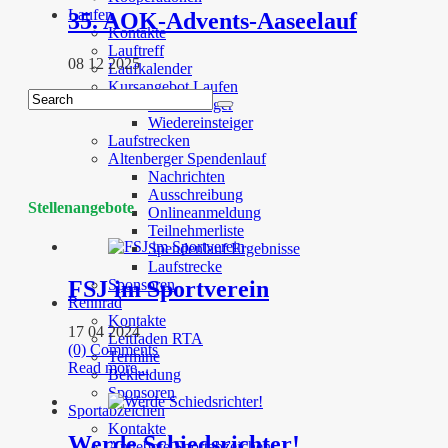
Laufen
35. AOK-Advents-Aaseelauf
Kontakte
Lauftreff
08 12 2025
Laufkalender
Kursangebot Laufen
Laufanfänger
Wiedereinsteiger
Laufstrecken
Altenberger Spendenlauf
Nachrichten
Ausschreibung
Stellenangebote
Onlineanmeldung
Teilnehmerliste
Spendenlauf Ergebnisse
Laufstrecke
Sponsoren
FSJ im Sportverein
Rennrad
Kontakte
17 04 2024
Leitfaden RTA
(0) Comments
Termine
Read more...
Bekleidung
Sponsoren
Sportabzeichen
Kontakte
Werde Schiedsrichter!
Angebote Sportabzeichen