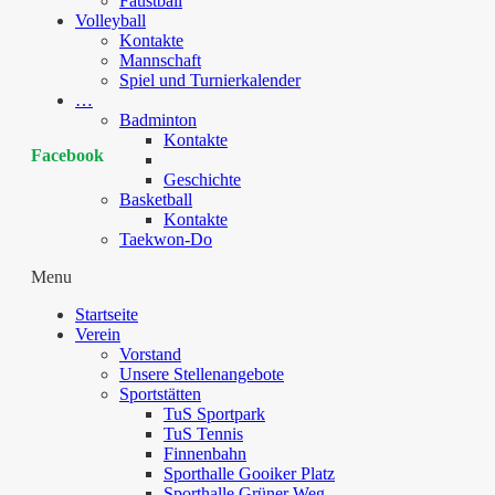
Faustball
Volleyball
Kontakte
Mannschaft
Spiel und Turnierkalender
…
Badminton
Kontakte
Facebook
Geschichte
Basketball
Kontakte
Taekwon-Do
Menu
Startseite
Verein
Vorstand
Unsere Stellenangebote
Sportstätten
TuS Sportpark
TuS Tennis
Finnenbahn
Sporthalle Gooiker Platz
Sporthalle Grüner Weg