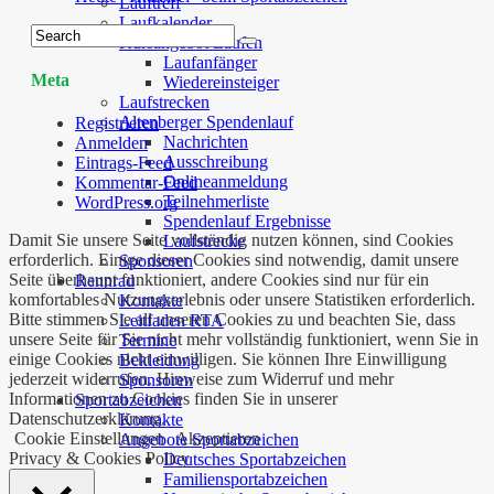
Lauftreff
Laufkalender
Kursangebot Laufen
Laufanfänger
Meta
Wiedereinsteiger
Laufstrecken
Altenberger Spendenlauf
Registrieren
Nachrichten
Anmelden
Ausschreibung
Eintrags-Feed
Onlineanmeldung
Kommentar-Feed
Teilnehmerliste
WordPress.org
Spendenlauf Ergebnisse
Damit Sie unsere Seite vollständig nutzen können, sind Cookies
Laufstrecke
erforderlich. Einige dieser Cookies sind notwendig, damit unsere
Sponsoren
Seite überhaupt funktioniert, andere Cookies sind nur für ein
Rennrad
komfortables Nutzungserlebnis oder unsere Statistiken erforderlich.
Kontakte
Bitte stimmen Sie all unseren Cookies zu und beachten Sie, dass
Leitfaden RTA
unsere Seite für Sie nicht mehr vollständig funktioniert, wenn Sie in
Termine
einige Cookies nicht einwilligen. Sie können Ihre Einwilligung
Bekleidung
jederzeit widerrufen. Hinweise zum Widerruf und mehr
Sponsoren
Informationen zu Cookies finden Sie in unserer
Sportabzeichen
Datenschutzerklärung.
Kontakte
Cookie Einstellungen
Akzeptieren
Angebote Sportabzeichen
Privacy & Cookies Policy
Deutsches Sportabzeichen
Familiensportabzeichen