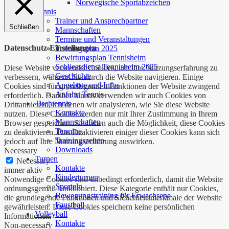
Norwegische Sportabzeichen
Tennis
Trainer und Ansprechpartner
Schließen
Mannschaften
Termine und Veranstaltungen
Datenschutz-Einstellungen
Trainingsplan 2025
Bewirtungsplan Tennisheim
Schliessdienst Tennisheim 2025
Diese Website verwendet Cookies, um Ihre Nutzungserfahrung zu
Geschichte
verbessern, während Sie durch die Website navigieren. Einige
Angebote und Infos
Cookies sind für grundlegenden Funktionen der Website zwingend
Anfahrt Tennis
erforderlich. Darüber hinaus verwenden wir auch Cookies von
Tischtennis
Drittanbietern, mit denen wir analysieren, wie Sie diese Website
Kontakte
nutzen. Diese Cookies werden nur mit Ihrer Zustimmung in Ihrem
Mannschaften
Browser gespeichert. Sie haben auch die Möglichkeit, diese Cookies
Termine
zu deaktivieren. Das Deaktivieren einiger dieser Cookies kann sich
Trainingszeiten
jedoch auf Ihre Nutzungserfahrung auswirken.
Downloads
Necessary
Turnen
Necessary
Kontakte
immer aktiv
Kinderturnen
Notwendige Cookies sind unbedingt erforderlich, damit die Website
Sporteln
ordnungsgemäß funktioniert. Diese Kategorie enthält nur Cookies,
Bewegungstraining für Erwachsene
die grundlegende Funktionen und Sicherheitsmerkmale der Website
Faustball
gewährleisten. Diese Cookies speichern keine persönlichen
Volleyball
Informationen.
Kontakte
Non-necessary