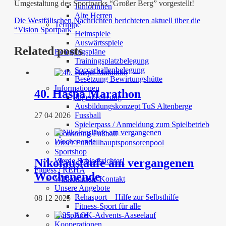
Umgestaltung des Sportparks “Großer Berg” vorgestellt!
Juniorinnen
Alte Herren
Die Westfälischen Nachrichten berichteten aktuell über die
Termine
“Vision Sportpark”.
Heimspiele
Auswärtsspiele
Related posts
Belegungspläne
Trainingsplatzbelegung
Soccerhallenbelegung
Besetzung Bewirtungshütte
Informationen
40. Haspa Marathon
Jugendsatzung
Ausbildungskonzept TuS Altenberge
Fussball
27 04 2026
Spielerpass / Anmeldung zum Spielbetrieb
Sponsoring Fußball
Unser Fußballhauptsponsorenpool
Sportshop
Nikolausläufe am vergangenen
Werde Schiedsrichter!
Fitness / REHA
Wochenende
Willkommen/ Kontakt
Unsere Angebote
Rehasport – Hilfe zur Selbsthilfe
08 12 2025
Fitness-Sport für alle
Kurspläne
Kooperationen