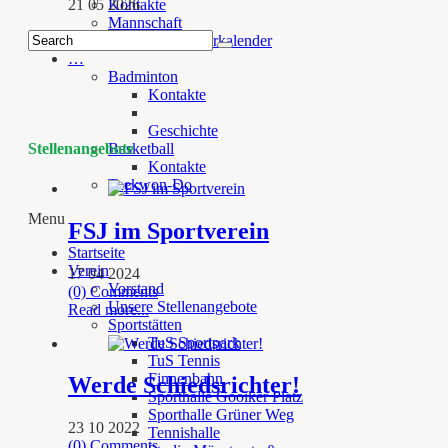
Kontakte
21 05 2026
Mannschaft
Spiel und Turnierkalender
…
Badminton
Kontakte
Geschichte
Basketball
Stellenangebote
Kontakte
Taekwon-Do
Menu
FSJ im Sportverein
Startseite
Verein
17 04 2024
Vorstand
(0) Comments
Unsere Stellenangebote
Read more...
Sportstätten
TuS Sportpark
TuS Tennis
Finnenbahn
Werde Schiedsrichter!
Sporthalle Gooiker Platz
Sporthalle Grüner Weg
23 10 2022
Tennishalle
(0) Comments