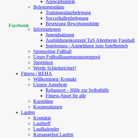
Auswärtsspiele
Belegungspläne
Trainingsplatzbelegung
Soccerhallenbelegung
Besetzung Bewirtungshütte
Facebook
Informationen
Jugendsatzung
Ausbildungskonzept TuS Altenberge Fussball
Spielerpass / Anmeldung zum Spielbetrieb
Sponsoring Fußball
Unser Fußballhauptsponsorenpool
Sportshop
Werde Schiedsrichter!
Fitness / REHA
Willkommen/ Kontakt
Unsere Angebote
Rehasport – Hilfe zur Selbsthilfe
Fitness-Sport für alle
Kurspläne
Kooperationen
Laufen
Kontakte
Lauftreff
Laufkalender
Kursangebot Laufen