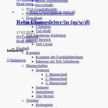
Studio Münsterstraße
Read more...
Soccerhalle
TUS Geschäftsstelle
Prävention sexualisierte Gewalt
Download
Reha Übungsleiter/in (m/w/d)
Buchungen
Clubheim
TuS-Bulli
17 03 2022
TuS Altenberge Klubshop
(0) Comments
Interner Bereich
Read more...
TuS Cloud
Fussball
Initiativen
Kontakte
Kontakte der Fussballabteilung
Interesse am TuS Altenberge
Mannschaften
Senioren
1. Mannschaft
2. Mannschaft
3. Mannschaft
Junioren
Juniorinnen
Alte Herren
Termine
Heimspiele