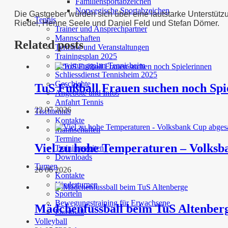
Familiensportabzeichen
Norwegische Sportabzeichen
Die Gastgeber würden sich über eine lautstarke Unterstüt
Tennis
Riedel, Henne Seele und Daniel Feld und Stefan Dömer.
Trainer und Ansprechpartner
Mannschaften
Related posts
Termine und Veranstaltungen
Trainingsplan 2025
Bewirtungsplan Tennisheim
Schliessdienst Tennisheim 2025
Geschichte
TuS Fußball Frauen suchen noch Spi
Angebote und Infos
Anfahrt Tennis
22 07 2026
Tischtennis
Kontakte
Mannschaften
Termine
Viel zu hohe Temperaturen – Volksb
Trainingszeiten
Downloads
Turnen
26 06 2026
Kontakte
Kinderturnen
Sporteln
Bewegungstraining für Erwachsene
Mädchenfussball beim TuS Altenber
Faustball
Volleyball