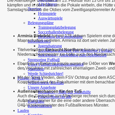
Die Altenberger Ü40 bittet am 15. Februar von 13 Uhr bi
Alte Herren
kämpfen und in der Halle um die Pokale wirbeln, die Hütt
Termine
Samstag sicherlich die Oldies vom Zweitligaspitzenreiter A
Heimspiele
Auswärtsspiele
Belegungspläne
Trainingsplatzbelegung
Soccerhallenbelegung
Arminia Bielefeld
hat mit 178 aktiven Spielern eine d
Besetzung Bewirtungshütte
Mannschaften vertreten. Arminia ist dort seit vielen J
Informationen
ttttttttt
Jugendsatzung
Titelverteidiger
Eintracht Nordhorn
feierte in der jü
Ausbildungskonzept TuS Altenberge Fussball
Niedersachsenmeister sie holte auch den Niedersach
Spielerpass / Anmeldung zum Spielbetrieb
ttttttttt
Sponsoring Fußball
Ebenfalls in Berlin im Finale waren die Ü40er von
Wes
Unser Fußballhauptsponsorenpool
den Vorjahren mit zahlreichen ehemaligen Zweit- und Dr
Sportshop
ttttttttt
Werde Schiedsrichter!
Mit der Spvg Vreden, dem FSV Ochtrup und dem ASC S
Fitness / REHA
Komplettiert wird das Pokalturnier mit dem benach
Willkommen/ Kontakt
ttttttttt
Unsere Angebote
Außenseiterchancen für den TuS
Rehasport – Hilfe zur Selbsthilfe
Auch die Gastgeber aus Altenberge rechnen sich durc
Fitness-Sport für alle
Aufstellung immer für die eine oder andere Überrasch
Kurspläne
Ü40-Vizekreismeister des Fußballkreises Münster.
Kooperationen
Laufen