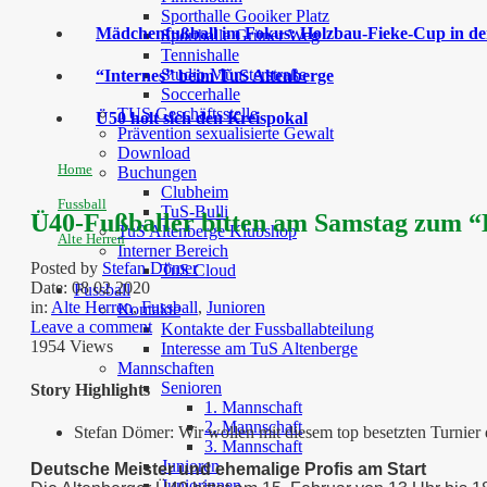
Sporthalle Gooiker Platz
Mädchenfußball im Fokus: Holzbau-Fieke-Cup in der
Sporthalle Grüner Weg
Tennishalle
Studio Münsterstraße
“Internes” beim TuS Altenberge
Soccerhalle
TUS Geschäftsstelle
Ü50 holt sich den Kreispokal
Prävention sexualisierte Gewalt
Download
Home
Buchungen
Clubheim
Fussball
TuS-Bulli
Ü40-Fußballer bitten am Samstag zum “B
TuS Altenberge Klubshop
Alte Herren
Interner Bereich
Posted by
Stefan Dömer
TuS Cloud
Date:
08 02 2020
Fussball
in:
Alte Herren
,
Fussball
,
Junioren
Kontakte
Leave a comment
Kontakte der Fussballabteilung
1954 Views
Interesse am TuS Altenberge
Mannschaften
Senioren
Story Highlights
1. Mannschaft
2. Mannschaft
Stefan Dömer: Wir wollen mit diesem top besetzten Turnie
3. Mannschaft
Junioren
Deutsche Meister und ehemalige Profis am Start
Juniorinnen