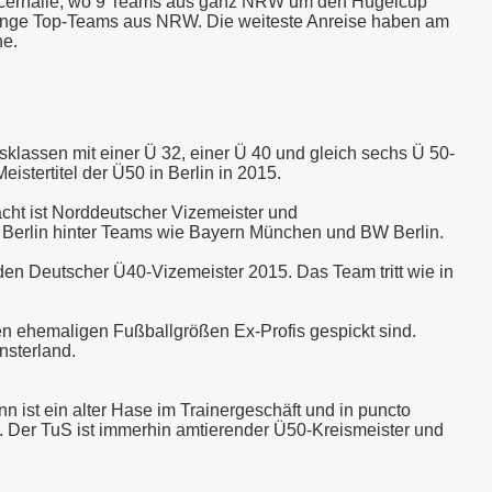
Soccerhalle, wo 9 Teams aus ganz NRW um den Hügelcup
e Menge Top-Teams aus NRW. Die weiteste Anreise haben am
ne.
rsklassen mit einer Ü 32, einer Ü 40 und gleich sechs Ü 50-
istertitel der Ü50 in Berlin in 2015.
acht ist Norddeutscher Vizemeister und
 Berlin hinter Teams wie Bayern München und BW Berlin.
rden Deutscher Ü40-Vizemeister 2015. Das Team tritt wie in
n ehemaligen Fußballgrößen Ex-Profis gespickt sind.
nsterland.
ist ein alter Hase im Trainergeschäft und in puncto
d. Der TuS ist immerhin amtierender Ü50-Kreismeister und