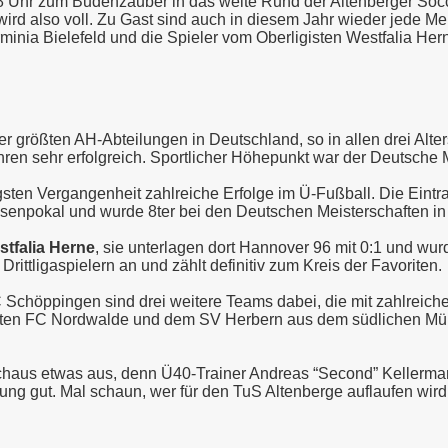
s 18 Uhr zum Budenzauber in das weite Rund der Altenberger 
e wird also voll. Zu Gast sind auch in diesem Jahr wieder jed
rminia Bielefeld und die Spieler vom Oberligisten Westfalia Her
er größten AH-Abteilungen in Deutschland, so in allen drei Alte
ahren sehr erfolgreich. Sportlicher Höhepunkt war der Deutsche Me
ngsten Vergangenheit zahlreiche Erfolge im Ü-Fußball. Die Eintr
senpokal und wurde 8ter bei den Deutschen Meisterschaften in
tfalia Herne
, sie unterlagen dort Hannover 96 mit 0:1 und wu
ittligaspielern an und zählt definitiv zum Kreis der Favoriten.
chöppingen sind drei weitere Teams dabei, die mit zahlreiche
barten FC Nordwalde und dem SV Herbern aus dem südlichen Mü
haus etwas aus, denn Ü40-Trainer Andreas “Second” Kellermann 
ung gut. Mal schaun, wer für den TuS Altenberge auflaufen wir