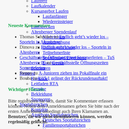
Lauftreff
Laufkalender
Kursangebot Laufen
Laufanfänger
Wiedereinsteiger
Neueste Kommentare
Laufstrecken
Altenberger Spendenlauf
Thomas Schreiber
zu
Endlich geht’s wieder los –
Nachrichten
Sporteln in Altenberge
Ausschreibung
Dimova
zu
Endlich geht’s wieder los – Sporteln in
Onlineanmeldung
Altenberge
Teilnehmerliste
Geschäftsstelle Öffnungszeiten Sommerferien – TuS
Spendenlauf Ergebnisse
Altenberge 09
zu
Geschäftsstelle Öffnungszeiten
Laufstrecke
Sommerferien
Sponsoren
Steppy
zu
A-Junioren ziehen ins Pokalfinale ein
Rennrad
Bouba
zu
U15.1 gelingt der Rückrundenauftakt!
Kontakte
Leitfaden RTA
Termine
Wichtiger Hinweis
Bekleidung
Sponsoren
Bitte registrieren Sie sich, damit Sie Kommentare erfassen
Sportabzeichen
können. Neben dem Anmeldenamen geben Sie bitte nach der
Kontakte
ersten Anmeldung unbedingt auch Ihren Klarnamen an.
Angebote Sportabzeichen
Benutzer, die wir nicht identifizieren können, werden
Deutsches Sportabzeichen
regelmäßig gelöscht.
Familiensportabzeichen