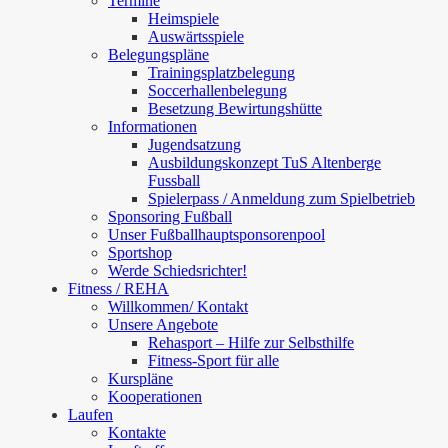
Termine
Heimspiele
Auswärtsspiele
Belegungspläne
Trainingsplatzbelegung
Soccerhallenbelegung
Besetzung Bewirtungshütte
Informationen
Jugendsatzung
Ausbildungskonzept TuS Altenberge
Fussball
Spielerpass / Anmeldung zum Spielbetrieb
Sponsoring Fußball
Unser Fußballhauptsponsorenpool
Sportshop
Werde Schiedsrichter!
Fitness / REHA
Willkommen/ Kontakt
Unsere Angebote
Rehasport – Hilfe zur Selbsthilfe
Fitness-Sport für alle
Kurspläne
Kooperationen
Laufen
Kontakte