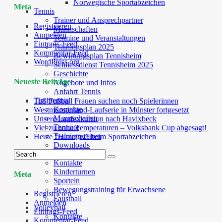
Norwegische Sportabzeichen
Meta
Tennis
Trainer und Ansprechpartner
Registrieren
Mannschaften
Anmelden
Termine und Veranstaltungen
Eintrags-Feed
Trainingsplan 2025
Kommentar-Feed
Bewirtungsplan Tennisheim
WordPress.org
Schliessdienst Tennisheim 2025
Geschichte
Neueste Beiträge
Angebote und Infos
Anfahrt Tennis
Tischtennis
TuS Fußball Frauen suchen noch Spielerinnen
Kontakte
Westmünsterland-Laufserie in Münster fortgesetzt
Mannschaften
Unsere Laufexkursion nach Havixbeck
Termine
Viel zu hohe Temperaturen – Volksbank Cup abgesagt!
Trainingszeiten
Heute “Hitzefrei” beim Sportabzeichen
Downloads
Turnen
Kontakte
Kinderturnen
Meta
Sporteln
Bewegungstraining für Erwachsene
Registrieren
Faustball
Anmelden
Volleyball
Eintrags-Feed
Kontakte
Kommentar-Feed