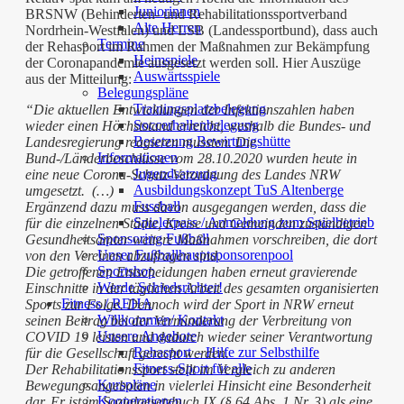
Juniorinnen
BRSNW (Behinderten- und Rehabilitationssportverband
Alte Herren
Nordrhein-Westfalen) und LSB (Landessportbund), dass auch
Termine
der Rehasport im Rahmen der Maßnahmen zur Bekämpfung
Heimspiele
der Coronapandemie ausgesetzt werden soll. Hier Auszüge
Auswärtsspiele
aus der Mitteilung:
Belegungspläne
Trainingsplatzbelegung
“Die aktuellen Entwicklungen der Infektionszahlen haben
Soccerhallenbelegung
wieder einen Höchststand erreicht, weshalb die Bundes- und
Besetzung Bewirtungshütte
Landesregierung reagieren mussten. Die
Informationen
Bund-/Länderbeschlüsse vom 28.10.2020 wurden heute in
Jugendsatzung
eine neue Corona-Schutz-Verordnung des Landes NRW
Ausbildungskonzept TuS Altenberge
umgesetzt. (…)
Fussball
Ergänzend dazu muss davon ausgegangen werden, dass die
Spielerpass / Anmeldung zum Spielbetrieb
für die einzelnen Städte, Kreise und Gemeinden zuständigen
Sponsoring Fußball
Gesundheitsämter weitere Maßnahmen vorschreiben, die dort
Unser Fußballhauptsponsorenpool
von den Vereinen abzufragen sind.
Sportshop
Die getroffenen Entscheidungen haben erneut gravierende
Werde Schiedsrichter!
Einschnitte in der täglichen Arbeit des gesamten organisierten
Fitness / REHA
Sports zur Folge. Dennoch wird der Sport in NRW erneut
Willkommen/ Kontakt
seinen Beitrag bei der Verminderung der Verbreitung von
Unsere Angebote
COVID 19 leisten und dadurch wieder seiner Verantwortung
Rehasport – Hilfe zur Selbsthilfe
für die Gesellschaft gerecht werden.
Fitness-Sport für alle
Der Rehabilitationssport stellt im Vergleich zu anderen
Kurspläne
Bewegungsangeboten in vielerlei Hinsicht eine Besonderheit
Kooperationen
dar. Er ist im Sozialgesetzbuch IX (§ 64 Abs. 1 Nr. 3) als eine