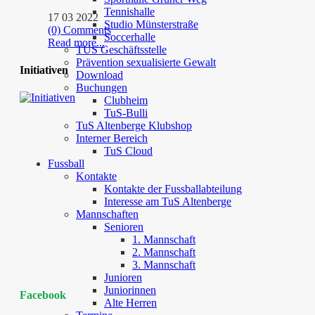
Tennishalle
17 03 2022
Studio Münsterstraße
(0) Comments
Soccerhalle
Read more...
TUS Geschäftsstelle
Prävention sexualisierte Gewalt
Initiativen
Download
Buchungen
Clubheim
TuS-Bulli
TuS Altenberge Klubshop
Interner Bereich
TuS Cloud
Fussball
Kontakte
Kontakte der Fussballabteilung
Interesse am TuS Altenberge
Mannschaften
Senioren
1. Mannschaft
2. Mannschaft
3. Mannschaft
Junioren
Juniorinnen
Facebook
Alte Herren