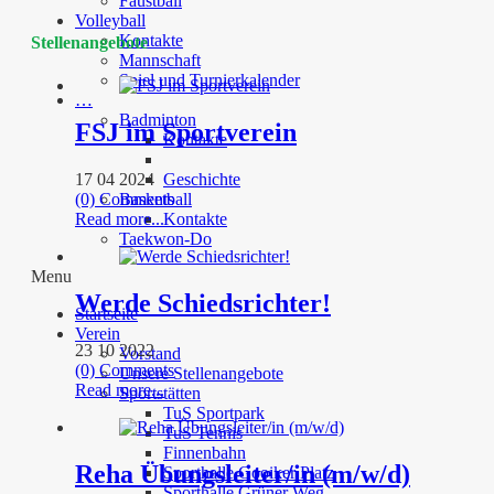
Faustball
Volleyball
Kontakte
Stellenangebote
Mannschaft
Spiel und Turnierkalender
…
Badminton
FSJ im Sportverein
Kontakte
17 04 2024
Geschichte
(0) Comments
Basketball
Read more...
Kontakte
Taekwon-Do
Menu
Werde Schiedsrichter!
Startseite
Verein
23 10 2022
Vorstand
(0) Comments
Unsere Stellenangebote
Read more...
Sportstätten
TuS Sportpark
TuS Tennis
Finnenbahn
Reha Übungsleiter/in (m/w/d)
Sporthalle Gooiker Platz
Sporthalle Grüner Weg