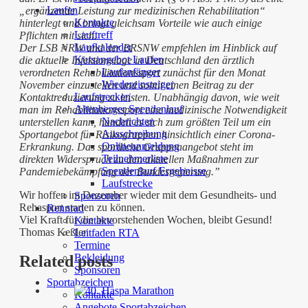
Laufen
„ergänzende Leistung zur medizinischen Rehabilitation“
Kontakte
hinterlegt und bringt gleichsam Vorteile wie auch einige
Lauftreff
Pflichten mit sich.
Laufkalender
Der LSB NRW und der BRSNW empfehlen im Hinblick auf
Kursangebot Laufen
die aktuelle Infektionslage in Deutschland den ärztlich
Laufanfänger
verordneten Rehabilitationssport zunächst für den Monat
Wiedereinsteiger
November einzustellen und somit einen Beitrag zu der
Laufstrecken
Kontaktreduzierung zu leisten. Unabhängig davon, wie weit
Altenberger Spendenlauf
man im Rehabilitationssport eine medizinische Notwendigkeit
Nachrichten
unterstellen kann, handelt es sich zum größten Teil um ein
Ausschreibung
Sportangebot für Risikogruppen hinsichtlich einer Corona-
Onlineanmeldung
Erkrankung. Das sportliche Gruppenangebot steht im
Teilnehmerliste
direkten Widerspruch zu den aktuellen Maßnahmen zur
Spendenlauf Ergebnisse
Pandemiebekämpfung der Bundesregierung.”
Laufstrecke
Wir hoffen im Dezember wieder mit dem Gesundheits- und
Sponsoren
Rehasport starten zu können.
Rennrad
Viel Kraft für die bevorstehenden Wochen, bleibt Gesund!
Kontakte
Thomas Keßler
Leitfaden RTA
Termine
Bekleidung
Related posts
Sponsoren
Sportabzeichen
Kontakte
Angebote Sportabzeichen