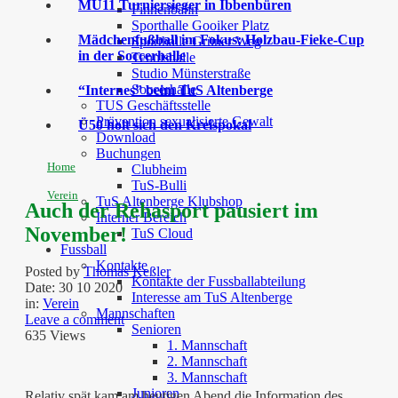
MU11 Turniersieger in Ibbenbüren
Finnenbahn
Sporthalle Gooiker Platz
Mädchenfußball im Fokus: Holzbau-Fieke-Cup
Sporthalle Grüner Weg
in der Soccerhalle
Tennishalle
Studio Münsterstraße
Soccerhalle
“Internes” beim TuS Altenberge
TUS Geschäftsstelle
Prävention sexualisierte Gewalt
Ü50 holt sich den Kreispokal
Download
Buchungen
Home
Clubheim
TuS-Bulli
Verein
TuS Altenberge Klubshop
Auch der Rehasport pausiert im
Interner Bereich
November!
TuS Cloud
Fussball
Kontakte
Posted by
Thomas Keßler
Kontakte der Fussballabteilung
Date:
30 10 2020
Interesse am TuS Altenberge
in:
Verein
Mannschaften
Leave a comment
Senioren
635 Views
1. Mannschaft
2. Mannschaft
3. Mannschaft
Junioren
Relativ spät kam am heutigen Abend die Information des