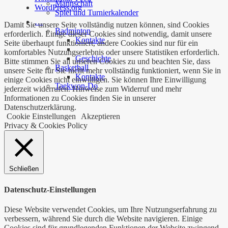
Mannschaft
WordPress.org
Spiel und Turnierkalender
…
Damit Sie unsere Seite vollständig nutzen können, sind Cookies
Badminton
erforderlich. Einige dieser Cookies sind notwendig, damit unsere
Kontakte
Seite überhaupt funktioniert, andere Cookies sind nur für ein
komfortables Nutzungserlebnis oder unsere Statistiken erforderlich.
Geschichte
Bitte stimmen Sie all unseren Cookies zu und beachten Sie, dass
Basketball
unsere Seite für Sie nicht mehr vollständig funktioniert, wenn Sie in
Kontakte
einige Cookies nicht einwilligen. Sie können Ihre Einwilligung
Taekwon-Do
jederzeit widerrufen. Hinweise zum Widerruf und mehr
Informationen zu Cookies finden Sie in unserer
Datenschutzerklärung.
Cookie Einstellungen
Akzeptieren
Privacy & Cookies Policy
Schließen
Datenschutz-Einstellungen
Diese Website verwendet Cookies, um Ihre Nutzungserfahrung zu
verbessern, während Sie durch die Website navigieren. Einige
Cookies sind für grundlegenden Funktionen der Website zwingend