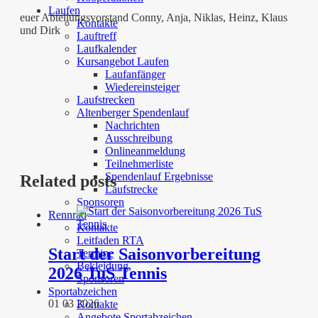
Laufen
euer Abteilungsvorstand Conny, Anja, Niklas, Heinz, Klaus
Kontakte
und Dirk
Lauftreff
Laufkalender
Kursangebot Laufen
Laufanfänger
Wiedereinsteiger
Laufstrecken
Altenberger Spendenlauf
Nachrichten
Ausschreibung
Onlineanmeldung
Teilnehmerliste
Spendenlauf Ergebnisse
Related posts
Laufstrecke
Sponsoren
Rennrad
Kontakte
Leitfaden RTA
Start der Saisonvorbereitung
Termine
Bekleidung
2026 TuS Tennis
Sponsoren
Sportabzeichen
01 03 2026
Kontakte
Angebote Sportabzeichen