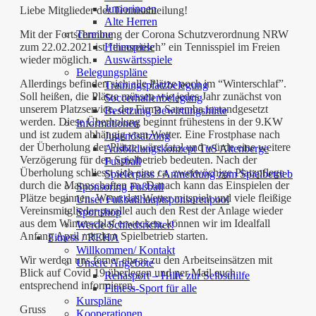
Juniorinnen
Liebe Mitglieder der Tennisabteilung!
Alte Herren
Termine
Mit der Fortschreibung der Corona Schutzverordnung NRW
Heimspiele
zum 22.02.2021 ist “theoretisch” ein Tennisspiel im Freien
Auswärtsspiele
wieder möglich.
Belegungspläne
Allerdings befinden sich alle Plätze noch im “Winterschlaf”.
Trainingsplatzbelegung
Soll heißen, die Plätze müssen wie jedes Jahr zunächst von
Soccerhallenbelegung
unserem Platzservice, der Firma Saremba instandgesetzt
Besetzung Bewirtungshütte
werden. Diese Überholung beginnt frühestens in der 9.KW
Informationen
und ist zudem abhängig vom Wetter. Eine Frostphase nach
Jugendsatzung
der Überholung der Plätze wäre fatal und würde eine weitere
Ausbildungskonzept TuS Altenberge
Verzögerung für den Spielbetrieb bedeuten. Nach der
Fussball
Überholung schliesst sich eine ca. zweiwöchige Platzpflege
Spielerpass / Anmeldung zum Spielbetrieb
durch die Mannschaften an. Danach kann das Einspielen der
Sponsoring Fußball
Plätze beginnen. Wenn das Wetter mitspielt und viele fleißige
Unser Fußballhauptsponsorenpool
Vereinsmitglieder parallel auch den Rest der Anlage wieder
Sportshop
aus dem Winterschlaf erwecken, können wir im Idealfall
Werde Schiedsrichter!
Anfang April mit dem Spielbetrieb starten.
Fitness / REHA
Willkommen/ Kontakt
Wir werden uns ferner etwas zu den Arbeitseinsätzen mit
Unsere Angebote
Blick auf Covid 19 überlegen und per Mail euch
Rehasport – Hilfe zur Selbsthilfe
entsprechend informieren.
Fitness-Sport für alle
Kurspläne
Gruss
Kooperationen