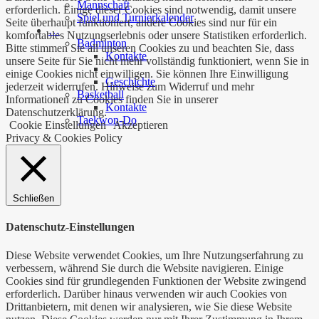
Mannschaft
erforderlich. Einige dieser Cookies sind notwendig, damit unsere
Spiel und Turnierkalender
Seite überhaupt funktioniert, andere Cookies sind nur für ein
…
komfortables Nutzungserlebnis oder unsere Statistiken erforderlich.
Badminton
Bitte stimmen Sie all unseren Cookies zu und beachten Sie, dass
Kontakte
unsere Seite für Sie nicht mehr vollständig funktioniert, wenn Sie in
einige Cookies nicht einwilligen. Sie können Ihre Einwilligung
Geschichte
jederzeit widerrufen. Hinweise zum Widerruf und mehr
Basketball
Informationen zu Cookies finden Sie in unserer
Kontakte
Datenschutzerklärung.
Taekwon-Do
Cookie Einstellungen
Akzeptieren
Privacy & Cookies Policy
Schließen
Datenschutz-Einstellungen
Diese Website verwendet Cookies, um Ihre Nutzungserfahrung zu
verbessern, während Sie durch die Website navigieren. Einige
Cookies sind für grundlegenden Funktionen der Website zwingend
erforderlich. Darüber hinaus verwenden wir auch Cookies von
Drittanbietern, mit denen wir analysieren, wie Sie diese Website