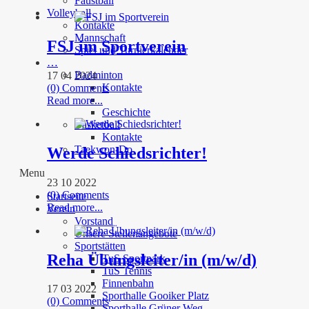
Faustball
Volleyball
Kontakte
Mannschaft
FSJ im Sportverein
Spiel und Turnierkalender
…
Badminton
17 04 2024
Kontakte
(0) Comments
Read more...
Geschichte
Basketball
Kontakte
Taekwon-Do
Werde Schiedsrichter!
Menu
23 10 2022
(0) Comments
Startseite
Read more...
Verein
Vorstand
Unsere Stellenangebote
Sportstätten
Reha Übungsleiter/in (m/w/d)
TuS Sportpark
TuS Tennis
Finnenbahn
17 03 2022
Sporthalle Gooiker Platz
(0) Comments
Sporthalle Grüner Weg