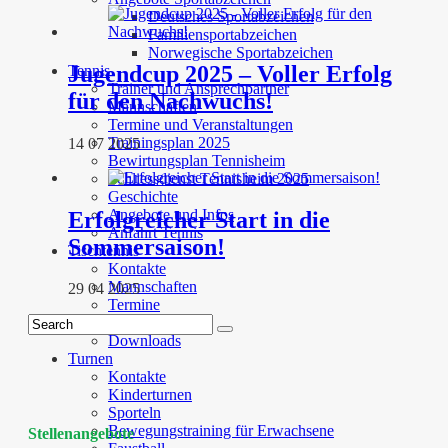
Deutsches Sportabzeichen
Familiensportabzeichen
Norwegische Sportabzeichen
Jugendcup 2025 – Voller Erfolg
Tennis
Trainer und Ansprechpartner
für den Nachwuchs!
Mannschaften
Termine und Veranstaltungen
Trainingsplan 2025
14 07 2025
Bewirtungsplan Tennisheim
Schliessdienst Tennisheim 2025
Geschichte
Angebote und Infos
Erfolgreicher Start in die
Anfahrt Tennis
Sommersaison!
Tischtennis
Kontakte
Mannschaften
29 04 2025
Termine
Trainingszeiten
Downloads
Turnen
Kontakte
Kinderturnen
Sporteln
Bewegungstraining für Erwachsene
Stellenangebote