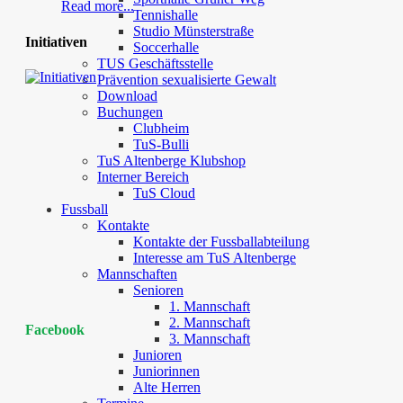
Read more...
Tennishalle
Studio Münsterstraße
Initiativen
Soccerhalle
TUS Geschäftsstelle
Prävention sexualisierte Gewalt
Download
Buchungen
Clubheim
TuS-Bulli
TuS Altenberge Klubshop
Interner Bereich
TuS Cloud
Fussball
Kontakte
Kontakte der Fussballabteilung
Interesse am TuS Altenberge
Mannschaften
Senioren
1. Mannschaft
2. Mannschaft
Facebook
3. Mannschaft
Junioren
Juniorinnen
Alte Herren