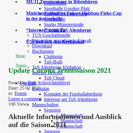
MU11 Turniersieger in Ibbenbüren
Finnenbahn
Sporthalle Gooiker Platz
Mädchenfußball im Fokus: Holzbau-Fieke-Cup
Sporthalle Grüner Weg
in der Soccerhalle
Tennishalle
Studio Münsterstraße
Soccerhalle
“Internes” beim TuS Altenberge
TUS Geschäftsstelle
Prävention sexualisierte Gewalt
Ü50 holt sich den Kreispokal
Download
Buchungen
Home
Clubheim
TuS-Bulli
Tennis
TuS Altenberge Klubshop
Update Corona Tennissaison 2021
Interner Bereich
TuS Cloud
Posted by
Dirk Schwichtenhövel
Fussball
Date:
25 02 2021
Kontakte
in:
Tennis
Kontakte der Fussballabteilung
Leave a comment
Interesse am TuS Altenberge
198 Views
Mannschaften
Senioren
1. Mannschaft
Aktuelle Informationen und Ausblick
2. Mannschaft
auf die Saison 2021
3. Mannschaft
Junioren