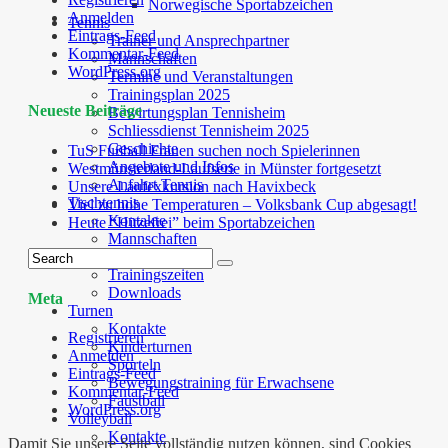
Norwegische Sportabzeichen
Anmelden
Tennis
Eintrags-Feed
Trainer und Ansprechpartner
Kommentar-Feed
Mannschaften
WordPress.org
Termine und Veranstaltungen
Trainingsplan 2025
Neueste Beiträge
Bewirtungsplan Tennisheim
Schliessdienst Tennisheim 2025
Geschichte
TuS Fußball Frauen suchen noch Spielerinnen
Angebote und Infos
Westmünsterland-Laufserie in Münster fortgesetzt
Anfahrt Tennis
Unsere Laufexkursion nach Havixbeck
Tischtennis
Viel zu hohe Temperaturen – Volksbank Cup abgesagt!
Kontakte
Heute “Hitzefrei” beim Sportabzeichen
Mannschaften
Termine
Trainingszeiten
Downloads
Meta
Turnen
Kontakte
Registrieren
Kinderturnen
Anmelden
Sporteln
Eintrags-Feed
Bewegungstraining für Erwachsene
Kommentar-Feed
Faustball
WordPress.org
Volleyball
Kontakte
Damit Sie unsere Seite vollständig nutzen können, sind Cookies