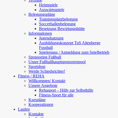
Termine
Heimspiele
Auswärtsspiele
Belegungspläne
Trainingsplatzbelegung
Soccerhallenbelegung
Besetzung Bewirtungshütte
Informationen
Jugendsatzung
Ausbildungskonzept TuS Altenberge
Fussball
Spielerpass / Anmeldung zum Spielbetrieb
Sponsoring Fußball
Unser Fußballhauptsponsorenpool
Sportshop
Werde Schiedsrichter!
Fitness / REHA
Willkommen/ Kontakt
Unsere Angebote
Rehasport – Hilfe zur Selbsthilfe
Fitness-Sport für alle
Kurspläne
Kooperationen
Laufen
Kontakte