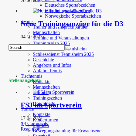
20 06 2025
Deutsches Sportabzeichen
Familiensportabzeichen
Norwegische Sportabzeichen
Tennis
Neue Trainingsanzüge für die D3
Trainer und Ansprechpartner
Mannschaften
04 10 2023
Termine und Veranstaltungen
Trainingsplan 2025
Bewirtungsplan Tennisheim
Schliessdienst Tennisheim 2025
Geschichte
Angebote und Infos
Anfahrt Tennis
Tischtennis
Stellenangebote
Kontakte
Mannschaften
Termine
Trainingszeiten
Downloads
FSJ im Sportverein
Turnen
Kontakte
17 04 2024
Kinderturnen
(0) Comments
Sporteln
Read more...
Bewegungstraining für Erwachsene