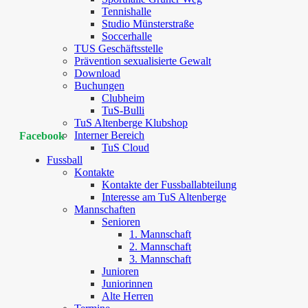
Tennishalle
Studio Münsterstraße
Soccerhalle
TUS Geschäftsstelle
Prävention sexualisierte Gewalt
Download
Buchungen
Clubheim
TuS-Bulli
TuS Altenberge Klubshop
Interner Bereich
Facebook
TuS Cloud
Fussball
Kontakte
Kontakte der Fussballabteilung
Interesse am TuS Altenberge
Mannschaften
Senioren
1. Mannschaft
2. Mannschaft
3. Mannschaft
Junioren
Juniorinnen
Alte Herren