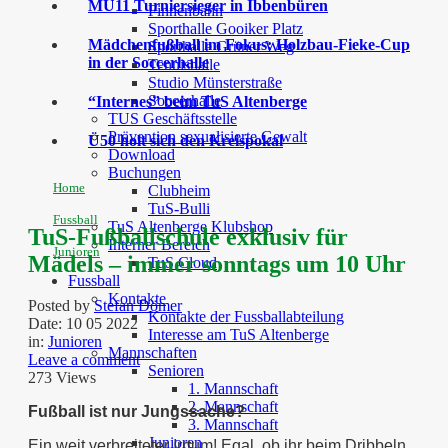
MU11 Turniersieger in Ibbenbüren
Finnenbahn
Sporthalle Gooiker Platz
Mädchenfußball im Fokus: Holzbau-Fieke-Cup
Sporthalle Grüner Weg
in der Soccerhalle
Tennishalle
Studio Münsterstraße
Soccerhalle
“Internes” beim TuS Altenberge
TUS Geschäftsstelle
Prävention sexualisierte Gewalt
Ü50 holt sich den Kreispokal
Download
Buchungen
Home
Clubheim
TuS-Bulli
Fussball
TuS Altenberge Klubshop
TuS-Fußballschule exklusiv für
Interner Bereich
Junioren
Mädels – immer sonntags um 10 Uhr
TuS Cloud
Fussball
Kontakte
Posted by
Stefan Dömer
Kontakte der Fussballabteilung
Date:
10 05 2022
Interesse am TuS Altenberge
in:
Junioren
Mannschaften
Leave a comment
Senioren
273 Views
1. Mannschaft
2. Mannschaft
Fußball ist nur Jungssache?
3. Mannschaft
Junioren
Ein weit verbreiteter Irrtum! Egal, ob ihr beim Dribbeln