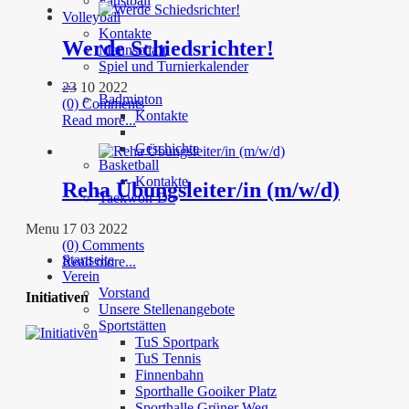
Faustball
Volleyball
Kontakte
Werde Schiedsrichter!
Mannschaft
Spiel und Turnierkalender
…
23 10 2022
Badminton
(0) Comments
Kontakte
Read more...
Geschichte
Basketball
Kontakte
Reha Übungsleiter/in (m/w/d)
Taekwon-Do
17 03 2022
Menu
(0) Comments
Startseite
Read more...
Verein
Vorstand
Initiativen
Unsere Stellenangebote
Sportstätten
TuS Sportpark
TuS Tennis
Finnenbahn
Sporthalle Gooiker Platz
Sporthalle Grüner Weg