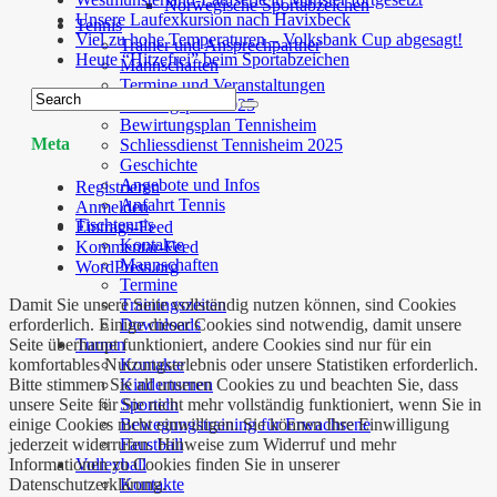
Norwegische Sportabzeichen
Unsere Laufexkursion nach Havixbeck
Tennis
Viel zu hohe Temperaturen – Volksbank Cup abgesagt!
Trainer und Ansprechpartner
Heute “Hitzefrei” beim Sportabzeichen
Mannschaften
Termine und Veranstaltungen
Trainingsplan 2025
Bewirtungsplan Tennisheim
Meta
Schliessdienst Tennisheim 2025
Geschichte
Angebote und Infos
Registrieren
Anfahrt Tennis
Anmelden
Tischtennis
Eintrags-Feed
Kontakte
Kommentar-Feed
Mannschaften
WordPress.org
Termine
Trainingszeiten
Damit Sie unsere Seite vollständig nutzen können, sind Cookies
Downloads
erforderlich. Einige dieser Cookies sind notwendig, damit unsere
Turnen
Seite überhaupt funktioniert, andere Cookies sind nur für ein
Kontakte
komfortables Nutzungserlebnis oder unsere Statistiken erforderlich.
Kinderturnen
Bitte stimmen Sie all unseren Cookies zu und beachten Sie, dass
Sporteln
unsere Seite für Sie nicht mehr vollständig funktioniert, wenn Sie in
Bewegungstraining für Erwachsene
einige Cookies nicht einwilligen. Sie können Ihre Einwilligung
Faustball
jederzeit widerrufen. Hinweise zum Widerruf und mehr
Volleyball
Informationen zu Cookies finden Sie in unserer
Kontakte
Datenschutzerklärung.