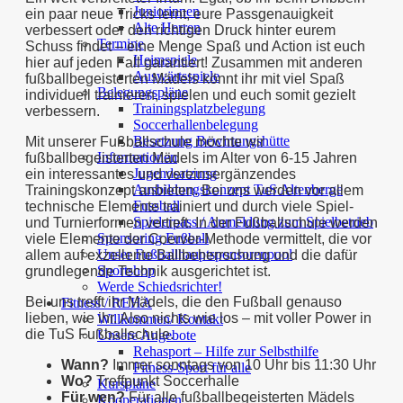
Juniorinnen
ein paar neue Tricks lernt, eure Passgenauigkeit
Alte Herren
verbessert oder den richtigen Druck hinter eurem
Termine
Schuss findet – eine Menge Spaß und Action ist euch
Heimspiele
hier auf jeden Fall garantiert! Zusammen mit anderen
Auswärtsspiele
fußballbegeisterten Mädels könnt ihr mit viel Spaß
Belegungspläne
individuell trainieren, spielen und euch somit gezielt
Trainingsplatzbelegung
verbessern.
Soccerhallenbelegung
Besetzung Bewirtungshütte
Mit unserer Fußballschule möchte wir
Informationen
fußballbegeisterten Mädels im Alter von 6-15 Jahren
Jugendsatzung
ein interessantes und vereinsergänzendes
Ausbildungskonzept TuS Altenberge
Trainingskonzept anbieten. Bei uns werden vor allem
Fussball
technische Elemente trainiert und durch viele Spiel-
Spielerpass / Anmeldung zum Spielbetrieb
und Turnierformen vertieft. In der Fußballschule werden
Sponsoring Fußball
viele Elemente der Coerver-Methode vermittelt, die vor
Unser Fußballhauptsponsorenpool
allem auf exzellente Ballbeherrschung und die dafür
Sportshop
grundlegende Technik ausgerichtet ist.
Werde Schiedsrichter!
Bei uns trefft ihr Mädels, die den Fußball genauso
Fitness / REHA
lieben, wie ihr. Also nichts wie los – mit voller Power in
Willkommen/ Kontakt
die TuS Fußballschule.
Unsere Angebote
Rehasport – Hilfe zur Selbsthilfe
Wann?
Immer sonntags von 10 Uhr bis 11:30 Uhr
Fitness-Sport für alle
Wo?
Treffpunkt Soccerhalle
Kurspläne
Für wen?
Für alle fußballbegeisterten Mädels
Kooperationen