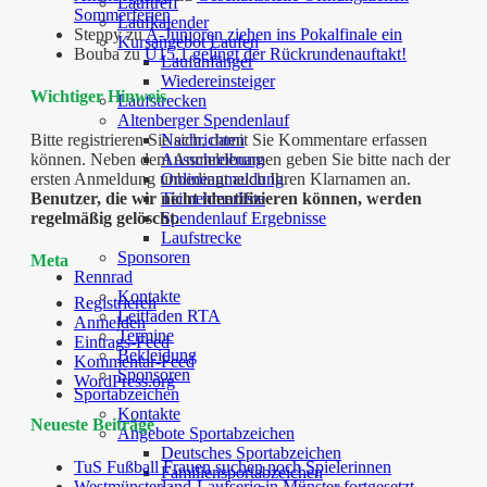
Lauftreff
Sommerferien
Laufkalender
Steppy
zu
A-Junioren ziehen ins Pokalfinale ein
Kursangebot Laufen
Bouba
zu
U15.1 gelingt der Rückrundenauftakt!
Laufanfänger
Wiedereinsteiger
Wichtiger Hinweis
Laufstrecken
Altenberger Spendenlauf
Bitte registrieren Sie sich, damit Sie Kommentare erfassen
Nachrichten
können. Neben dem Anmeldenamen geben Sie bitte nach der
Ausschreibung
ersten Anmeldung unbedingt auch Ihren Klarnamen an.
Onlineanmeldung
Benutzer, die wir nicht identifizieren können, werden
Teilnehmerliste
regelmäßig gelöscht.
Spendenlauf Ergebnisse
Laufstrecke
Sponsoren
Meta
Rennrad
Kontakte
Registrieren
Leitfaden RTA
Anmelden
Termine
Eintrags-Feed
Bekleidung
Kommentar-Feed
Sponsoren
WordPress.org
Sportabzeichen
Kontakte
Neueste Beiträge
Angebote Sportabzeichen
Deutsches Sportabzeichen
TuS Fußball Frauen suchen noch Spielerinnen
Familiensportabzeichen
Westmünsterland-Laufserie in Münster fortgesetzt