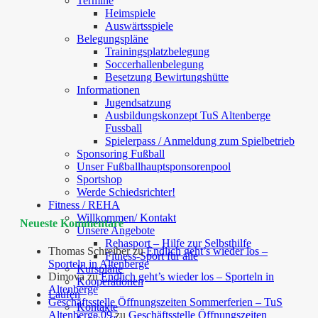
Termine
Heimspiele
Auswärtsspiele
Belegungspläne
Trainingsplatzbelegung
Soccerhallenbelegung
Besetzung Bewirtungshütte
Informationen
Jugendsatzung
Ausbildungskonzept TuS Altenberge
Fussball
Spielerpass / Anmeldung zum Spielbetrieb
Sponsoring Fußball
Unser Fußballhauptsponsorenpool
Sportshop
Werde Schiedsrichter!
Fitness / REHA
Willkommen/ Kontakt
Neueste Kommentare
Unsere Angebote
Rehasport – Hilfe zur Selbsthilfe
Thomas Schreiber
zu
Endlich geht’s wieder los –
Fitness-Sport für alle
Sporteln in Altenberge
Kurspläne
Dimova
zu
Endlich geht’s wieder los – Sporteln in
Kooperationen
Altenberge
Laufen
Geschäftsstelle Öffnungszeiten Sommerferien – TuS
Kontakte
Altenberge 09
zu
Geschäftsstelle Öffnungszeiten