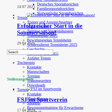
Deutsches Sportabzeichen
14 07 2025
Familiensportabzeichen
Norwegische Sportabzeichen
Tennis
Trainer und Ansprechpartner
Erfolgreicher Start in die
Mannschaften
Termine und Veranstaltungen
Sommersaison!
Trainingsplan 2025
Bewirtungsplan Tennisheim
29 04 2025
Schliessdienst Tennisheim 2025
Geschichte
Angebote und Infos
Anfahrt Tennis
Tischtennis
Kontakte
Mannschaften
Termine
Stellenangebote
Trainingszeiten
Downloads
Turnen
Kontakte
FSJ im Sportverein
Kinderturnen
Sporteln
Bewegungstraining für Erwachsene
17 04 2024