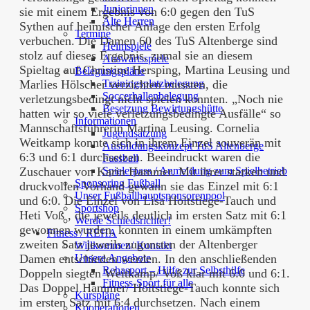
Juniorinnen
sie mit einem Ergebnis von 6:0 gegen den TuS
Alte Herren
Sythen auf heimischer Anlage den ersten Erfolg
Termine
verbuchen. Die Damen 60 des TuS Altenberge sind
Heimspiele
stolz auf dieses Ergebnis, zumal sie an diesem
Auswärtsspiele
Spieltag auf Christine Hersping, Martina Leusing und
Belegungspläne
Trainingsplatzbelegung
Marlies Hölscher verzichten mussten, die
Soccerhallenbelegung
verletzungsbedingt nicht spielen konnten. „Noch nie
Besetzung Bewirtungshütte
hatten wir so viele verletzungsbedingte Ausfälle“ so
Informationen
Mannschaftsführerin Martina Leusing. Cornelia
Jugendsatzung
Weitkamp konnte sich in ihrem Einzel souverän mit
Ausbildungskonzept TuS Altenberge
6:3 und 6:1 durchsetzen. Beeindruckt waren die
Fussball
Spielerpass / Anmeldung zum Spielbetrieb
Zuschauer von Karin Hammer. Mit ihrer starken und
Sponsoring Fußball
druckvollen Vorhand gewann sie das Einzel mit 6:1
Unser Fußballhauptsponsorenpool
und 6:0. Die Einzel von Lisa Holtstiege-Tauch und
Sportshop
Heti Voß , die jeweils deutlich im ersten Satz mit 6:1
Werde Schiedsrichter!
gewonnen wurden, konnten in einem umkämpften
Fitness / REHA
zweiten Satz jeweils zugunsten der Altenberger
Willkommen/ Kontakt
Unsere Angebote
Damen entschieden werden. In den anschließenden
Rehasport – Hilfe zur Selbsthilfe
Doppeln siegten Weitkamp/ Voß klar mit 6:0 und 6:1.
Fitness-Sport für alle
Das Doppel Hammer/ Holtstiege-Tauch konnte sich
Kurspläne
im ersten Satz mit 6:4 durchsetzen. Nach einem
Kooperationen