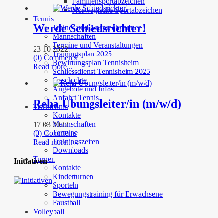
Familiensportabzeichen
Norwegische Sportabzeichen
Tennis
Werde Schiedsrichter!
Trainer und Ansprechpartner
Mannschaften
Termine und Veranstaltungen
23 10 2022
Trainingsplan 2025
(0) Comments
Bewirtungsplan Tennisheim
Read more...
Schliessdienst Tennisheim 2025
Geschichte
Angebote und Infos
Anfahrt Tennis
Reha Übungsleiter/in (m/w/d)
Tischtennis
Kontakte
Mannschaften
17 03 2022
Termine
(0) Comments
Trainingszeiten
Read more...
Downloads
Turnen
Initiativen
Kontakte
Kinderturnen
Sporteln
Bewegungstraining für Erwachsene
Faustball
Volleyball