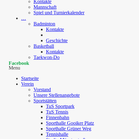
Kontakte
Mannschaft
Spiel und Turnierkalender
…
Badminton
Kontakte
Geschichte
Basketball
Kontakte
Taekwon-Do
Facebook
Menu
Startseite
Verein
Vorstand
Unsere Stellenangebote
Sportstätten
TuS Sportpark
TuS Tennis
Finnenbahn
Sporthalle Gooiker Platz
Sporthalle Grüner Weg
Tennishalle