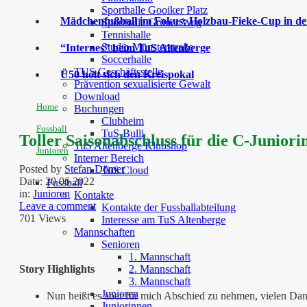
Sporthalle Gooiker Platz
Mädchenfußball im Fokus: Holzbau-Fieke-Cup in der
Sporthalle Grüner Weg
Tennishalle
Studio Münsterstraße
“Internes” beim TuS Altenberge
Soccerhalle
TUS Geschäftsstelle
Ü50 holt sich den Kreispokal
Prävention sexualisierte Gewalt
Download
Home
Buchungen
Clubheim
Fussball
TuS-Bulli
Toller Saisonabschluss für die C-Juniori
TuS Altenberge Klubshop
Junioren
Interner Bereich
Posted by
Stefan Dömer
TuS Cloud
Date:
20 06 2022
Fussball
in:
Junioren
Kontakte
Leave a comment
Kontakte der Fussballabteilung
701 Views
Interesse am TuS Altenberge
Mannschaften
Senioren
1. Mannschaft
Story Highlights
2. Mannschaft
3. Mannschaft
Junioren
Nun heißt es aber für mich Abschied zu nehmen, vielen Dank
Juniorinnen