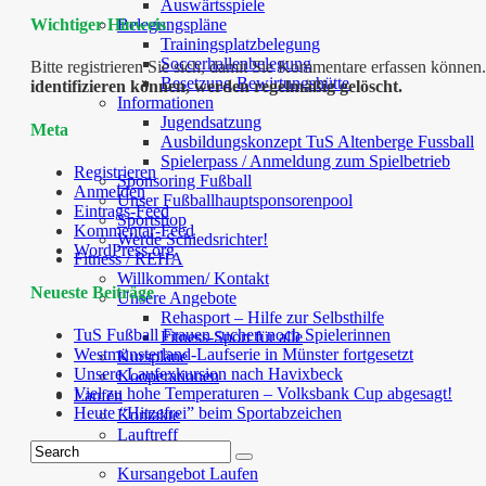
Auswärtsspiele
Belegungspläne
Wichtiger Hinweis
Trainingsplatzbelegung
Soccerhallenbelegung
Bitte registrieren Sie sich, damit Sie Kommentare erfassen kön
Besetzung Bewirtungshütte
identifizieren können, werden regelmäßig gelöscht.
Informationen
Jugendsatzung
Meta
Ausbildungskonzept TuS Altenberge Fussball
Spielerpass / Anmeldung zum Spielbetrieb
Registrieren
Sponsoring Fußball
Anmelden
Unser Fußballhauptsponsorenpool
Eintrags-Feed
Sportshop
Kommentar-Feed
Werde Schiedsrichter!
WordPress.org
Fitness / REHA
Willkommen/ Kontakt
Neueste Beiträge
Unsere Angebote
Rehasport – Hilfe zur Selbsthilfe
TuS Fußball Frauen suchen noch Spielerinnen
Fitness-Sport für alle
Westmünsterland-Laufserie in Münster fortgesetzt
Kurspläne
Unsere Laufexkursion nach Havixbeck
Kooperationen
Viel zu hohe Temperaturen – Volksbank Cup abgesagt!
Laufen
Heute “Hitzefrei” beim Sportabzeichen
Kontakte
Lauftreff
Laufkalender
Kursangebot Laufen