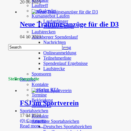
Kontakte
20 06 2025
Lauftreff
Laufkalender
Kursangebot Laufen
Laufanfänger
Neue Trainingsanzüge für die D3
Wiedereinsteiger
Laufstrecken
04 10 2023
Altenberger Spendenlauf
Nachrichten
Ausschreibung
Onlineanmeldung
Teilnehmerliste
Spendenlauf Ergebnisse
Laufstrecke
Sponsoren
Stellenangebote
Rennrad
Kontakte
Leitfaden RTA
Termine
Bekleidung
FSJ im Sportverein
Sponsoren
Sportabzeichen
17 04 2024
Kontakte
(0) Comments
Angebote Sportabzeichen
Read more...
Deutsches Sportabzeichen