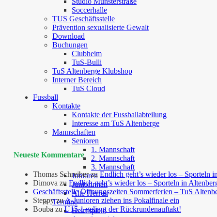
Studio Münsterstraße
Soccerhalle
TUS Geschäftsstelle
Prävention sexualisierte Gewalt
Download
Buchungen
Clubheim
TuS-Bulli
TuS Altenberge Klubshop
Interner Bereich
TuS Cloud
Fussball
Kontakte
Kontakte der Fussballabteilung
Interesse am TuS Altenberge
Mannschaften
Senioren
1. Mannschaft
Neueste Kommentare
2. Mannschaft
3. Mannschaft
Thomas Schreiber
zu
Endlich geht’s wieder los – Sporteln i
Junioren
Dimova
zu
Endlich geht’s wieder los – Sporteln in Altenber
Juniorinnen
Geschäftsstelle Öffnungszeiten Sommerferien – TuS Altenb
Alte Herren
Steppy
zu
A-Junioren ziehen ins Pokalfinale ein
Termine
Bouba
zu
U15.1 gelingt der Rückrundenauftakt!
Heimspiele