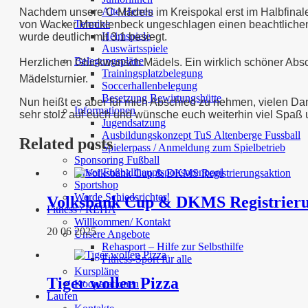
Alte Herren
Nachdem unsere C-Mädels im Kreispokal erst im Halbfinale
Termine
von Wacker Mecklenbeck ungeschlagen einen beachtlichen s
Heimspiele
wurde deutlich mit 3:1 besiegt.
Auswärtsspiele
Belegungspläne
Herzlichen Glückwunsch Mädels. Ein wirklich schöner Abs
Trainingsplatzbelegung
Mädelsturnier.
Soccerhallenbelegung
Besetzung Bewirtungshütte
Nun heißt es aber für mich Abschied zu nehmen, vielen Dank
Informationen
sehr stolz auf euch und wünsche euch weiterhin viel Spaß u
Jugendsatzung
Ausbildungskonzept TuS Altenberge Fussball
Related posts
Spielerpass / Anmeldung zum Spielbetrieb
Sponsoring Fußball
Unser Fußballhauptsponsorenpool
Sportshop
Werde Schiedsrichter!
Volksbank Cup & DKMS Registrieru
Fitness / REHA
Willkommen/ Kontakt
20 06 2025
Unsere Angebote
Rehasport – Hilfe zur Selbsthilfe
Fitness-Sport für alle
Kurspläne
Tiger wollen Pizza
Kooperationen
Laufen