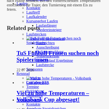
nach Hause nehmen. Bei den vorherrschenden Temperaturen
Laufen
entschieden die Traier, den Turniersieg mit einem Eis zu
Kontakte
feiern.
Lauftreff
Laufkalender
Kursangebot Laufen
Laufanfänger
Related posts
Wiedereinsteiger
Laufstrecken
Altenberger Spendenlauf
Nachrichten
Ausschreibung
Onlineanmeldung
TuS Fußball Frauen suchen noch
Teilnehmerliste
Spielerinnen
Spendenlauf Ergebnisse
Laufstrecke
Sponsoren
22 07 2026
Rennrad
Kontakte
Leitfaden RTA
Termine
Bekleidung
Viel zu hohe Temperaturen –
Sponsoren
Volksbank Cup abgesagt!
Sportabzeichen
Kontakte
Angebote Sportabzeichen