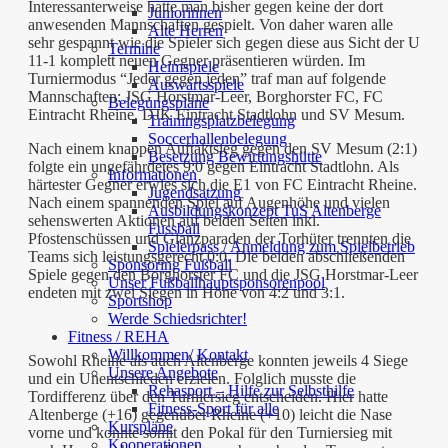
Interessanterweise hatte man bisher gegen keine der dort
Juniorinnen
anwesenden Mannschaften gespielt. Von daher waren alle
Alte Herren
sehr gespannt wie die Spieler sich gegen diese aus Sicht der U
Termine
11-1 komplett neuen Gegner präsentieren würden. Im
Heimspiele
Turniermodus “Jeder gegen jeden” traf man auf folgende
Auswärtsspiele
Mannschaften: JSG Horstmar-Leer, Borghorster FC, FC
Belegungspläne
Eintracht Rheine, DJK Eintracht Stadtlohn und SV Mesum.
Trainingsplatzbelegung
Soccerhallenbelegung
Nach einem knappen Auftaktsieg gegen den SV Mesum (2:1)
Besetzung Bewirtungshütte
folgte ein ungefährdetes 9:0 gegen Eintracht Stadtlohn. Als
Informationen
härtester Gegner erwies sich die E1 von FC Eintracht Rheine.
Jugendsatzung
Nach einem spannenden Spiel auf Augenhöhe und vielen
Ausbildungskonzept TuS Altenberge
sehenswerten Aktionen auf beiden Seiten inkl.
Fussball
Pfostenschüssen und Glanzparaden der Torhüter trennten die
Spielerpass / Anmeldung zum Spielbetrieb
Teams sich leistungsgerecht 0:0. Die beiden abschließenden
Sponsoring Fußball
Spiele gegen den Borghorster FC und die JSG Horstmar-Leer
Unser Fußballhauptsponsorenpool
endeten mit zwei Siegen in Höhe von 4:2 und 3:1.
Sportshop
Werde Schiedsrichter!
Fitness / REHA
Willkommen/ Kontakt
Sowohl Rheine als auch Altenberge konnten jeweils 4 Siege
Unsere Angebote
und ein Unentschieden erzielen. Folglich musste die
Rehasport – Hilfe zur Selbsthilfe
Tordifferenz über den Turniersieg entscheiden. Hier hatte
Fitness-Sport für alle
Altenberge (+16) gegenüber Rheine (+10) leicht die Nase
Kurspläne
vorne und konnte somit den Pokal für den Turniersieg mit
Kooperationen