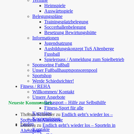
Termine
Heimspiele
Auswärtsspiele
Belegungspläne
Trainingsplatzbelegung
Soccerhallenbelegung
Besetzung Bewirtungshütte
Informationen
Jugendsatzung
Ausbildungskonzept TuS Altenberge
Fussball
Spielerpass / Anmeldung zum Spielbetrieb
Sponsoring Fußball
Unser Fußballhauptsponsorenpool
Sportshop
Werde Schiedsrichter!
Fitness / REHA
Willkommen/ Kontakt
Unsere Angebote
Rehasport – Hilfe zur Selbsthilfe
Neueste Kommentare
Fitness-Sport für alle
Kurspläne
Thomas Schreiber
zu
Endlich geht’s wieder los –
Kooperationen
Sporteln in Altenberge
Laufen
Dimova
zu
Endlich geht’s wieder los – Sporteln in
Kontakte
Altenberge