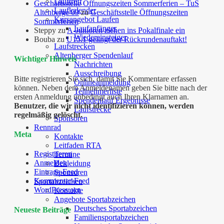
Lauftreff
Geschäftsstelle Öffnungszeiten Sommerferien – TuS
Laufkalender
Altenberge 09
zu
Geschäftsstelle Öffnungszeiten
Kursangebot Laufen
Sommerferien
Laufanfänger
Steppy
zu
A-Junioren ziehen ins Pokalfinale ein
Wiedereinsteiger
Bouba
zu
U15.1 gelingt der Rückrundenauftakt!
Laufstrecken
Altenberger Spendenlauf
Wichtiger Hinweis
Nachrichten
Ausschreibung
Bitte registrieren Sie sich, damit Sie Kommentare erfassen
Onlineanmeldung
können. Neben dem Anmeldenamen geben Sie bitte nach der
Teilnehmerliste
ersten Anmeldung unbedingt auch Ihren Klarnamen an.
Spendenlauf Ergebnisse
Benutzer, die wir nicht identifizieren können, werden
Laufstrecke
regelmäßig gelöscht.
Sponsoren
Rennrad
Meta
Kontakte
Leitfaden RTA
Registrieren
Termine
Anmelden
Bekleidung
Eintrags-Feed
Sponsoren
Kommentar-Feed
Sportabzeichen
WordPress.org
Kontakte
Angebote Sportabzeichen
Deutsches Sportabzeichen
Neueste Beiträge
Familiensportabzeichen