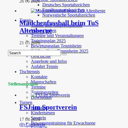
26 06 2026
Deutsches Sportabzeichen
Familiensportabzeichen
Norwegische Sportabzeichen
Tennis
Mädchenfussball beim TuS
Trainer und Ansprechpartner
Altenberge
Mannschaften
Termine und Veranstaltungen
Trainingsplan 2025
21 05 2026
Bewirtungsplan Tennisheim
Schliessdienst Tennisheim 2025
Geschichte
Angebote und Infos
Anfahrt Tennis
Tischtennis
Kontakte
Mannschaften
Stellenangebote
Termine
Trainingszeiten
Downloads
Turnen
FSJ im Sportverein
Kontakte
Kinderturnen
Sporteln
17 04 2024
Bewegungstraining für Erwachsene
(0) Comments