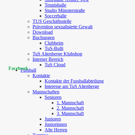
Tennishalle
Studio Münsterstraße
Soccerhalle
TUS Geschäftsstelle
Prävention sexualisierte Gewalt
Download
Buchungen
Clubheim
TuS-Bulli
TuS Altenberge Klubshop
Interner Bereich
TuS Cloud
Facebook
Fussball
Kontakte
Kontakte der Fussballabteilung
Interesse am TuS Altenberge
Mannschaften
Senioren
1. Mannschaft
2. Mannschaft
3. Mannschaft
Junioren
Juniorinnen
Alte Herren