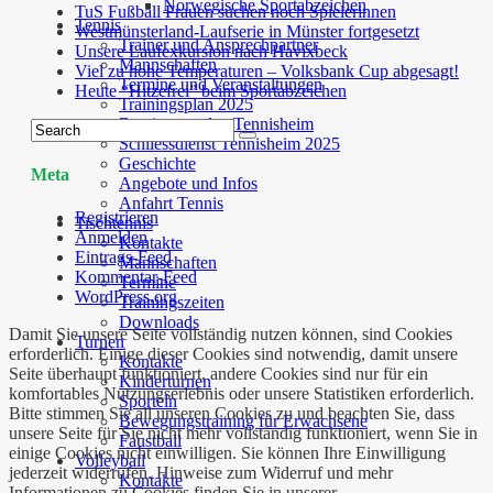
Norwegische Sportabzeichen
TuS Fußball Frauen suchen noch Spielerinnen
Tennis
Westmünsterland-Laufserie in Münster fortgesetzt
Trainer und Ansprechpartner
Unsere Laufexkursion nach Havixbeck
Mannschaften
Viel zu hohe Temperaturen – Volksbank Cup abgesagt!
Termine und Veranstaltungen
Heute “Hitzefrei” beim Sportabzeichen
Trainingsplan 2025
Bewirtungsplan Tennisheim
Schliessdienst Tennisheim 2025
Geschichte
Meta
Angebote und Infos
Anfahrt Tennis
Registrieren
Tischtennis
Anmelden
Kontakte
Eintrags-Feed
Mannschaften
Kommentar-Feed
Termine
WordPress.org
Trainingszeiten
Downloads
Damit Sie unsere Seite vollständig nutzen können, sind Cookies
Turnen
erforderlich. Einige dieser Cookies sind notwendig, damit unsere
Kontakte
Seite überhaupt funktioniert, andere Cookies sind nur für ein
Kinderturnen
komfortables Nutzungserlebnis oder unsere Statistiken erforderlich.
Sporteln
Bitte stimmen Sie all unseren Cookies zu und beachten Sie, dass
Bewegungstraining für Erwachsene
unsere Seite für Sie nicht mehr vollständig funktioniert, wenn Sie in
Faustball
einige Cookies nicht einwilligen. Sie können Ihre Einwilligung
Volleyball
jederzeit widerrufen. Hinweise zum Widerruf und mehr
Kontakte
Informationen zu Cookies finden Sie in unserer