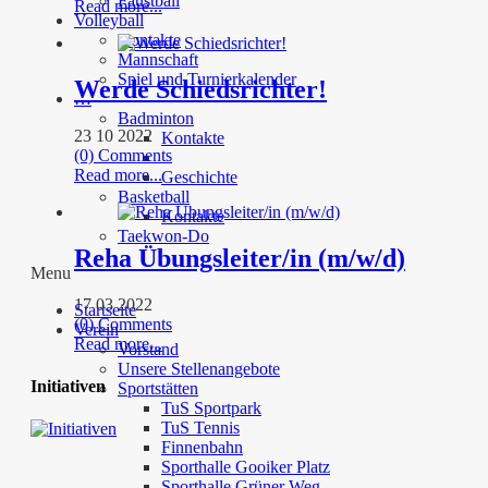
Faustball
Read more...
Volleyball
Kontakte
Mannschaft
Spiel und Turnierkalender
Werde Schiedsrichter!
…
Badminton
23 10 2022
Kontakte
(0) Comments
Read more...
Geschichte
Basketball
Kontakte
Taekwon-Do
Reha Übungsleiter/in (m/w/d)
Menu
17 03 2022
Startseite
(0) Comments
Verein
Read more...
Vorstand
Unsere Stellenangebote
Initiativen
Sportstätten
TuS Sportpark
TuS Tennis
Finnenbahn
Sporthalle Gooiker Platz
Sporthalle Grüner Weg