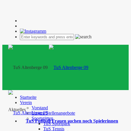
Startseite
Verein
Vorstand
Aktuelles
Unsere Stellenangebote
Sportstätten
TuS Fußball Frauen suchen noch Spielerinnen
TuS Sportpark
TuS Tennis